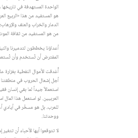
الواحدة المستهدفة في تاريخها و
هو المستفيد من هذا «الربيع العر
الدمار والخراب والعنف والإرهاب؛
من هو المستفيد من ثقافة الموت 
أعداؤنا يخططون لتدميرنا والنيل
المفترض أن تُستخدم وأن تُستعم
أُغدقت الأموال النفطية بغزارة 
أجل إشعال الحروب في منطقتنا ومن
استعمالاً جيداً لما بقي إنسان ف
العربيين. لو استعمل هذا المال 
للعرب، بل هو مسخّر في أيادي أع
ووحدتنا.
لا تتوقعوا أيها الأحباء أن تتغير