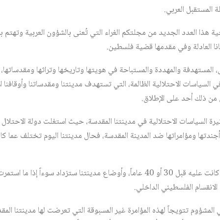
لة المستقبل العربي.
ية هذا العدد الجديد من مجلتكم الغراء التي تُعنى بالشؤون العربية وتهتم 
انا العادلة وفي مقدمها قضية فلسطين.
لمستهدفة والمهددة والمستباحة في هويتها وتاريخها وتراثها ومقدساتها، ف
ي السياسات الاحتلالية الظالمة، التي تستهدف مدينتنا ومقدساتنا وأوقافنا ا
 من ذلك أحد على الإطلاق.
تيرة السياسات الاحتلالية في مدينتنا المقدسة، حيث استغلت دولة الاحتلا
جندتها ومؤامراتها ضد المدينة المقدسة، فحال مدينتنا اليوم تختلف عما كان
وحال مدينتنا اليوم تختلف عما كانت عليه قبل 30 أو 40 عاماً، وأوضاع مدينتنا ستزداد س
 الانقسام الفلسطيني الداخلي.
ي المشؤوم تتويجاً لهذه المؤامرة غير المسبوقة التي تعرضت لها مدينتنا الم