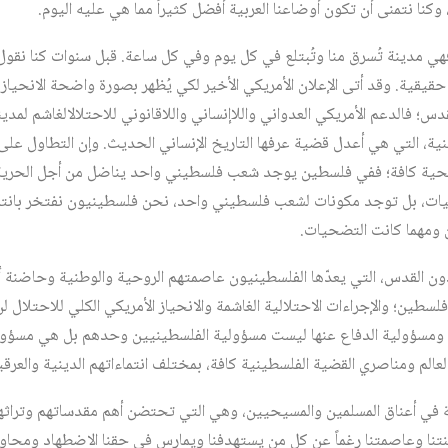
نا نتمنى أن تكون أوضاعنا العربية أفضل كثيراً مما هي عليه اليوم.
هي مدينة تُسرق منا وتُبتلع في كل يوم وفي كل ساعة. قبل سنوات كنا نقول 
يقية. وقد أتى الإعلان الأمريكي الأخير لكي يُظهر بصورة واضحة الانحياز ال
س؛ فالدعم الأمريكي العدواني واللاإنساني واللاقانوني للاحتلالالغاشم لمد
طينية، التي هي أعدل قضية عرفها التاريخ الإنساني الحديث. وإن التطاول ع
سيحية كافة؛ ففي فلسطين يوجد شعب فلسطيني واحد يناضل من أجل الحرية وا
ليات، بل توجد مكونات لشعب فلسطيني واحد، نحن فلسطينيون نفتخر بانتما
ن ومهما كانت التضحيات.
ن القدس، التي يعدّها الفلسطينيون عاصمتهم الروحية والوطنية وحاضنة أ
ين؛ والإجراءات الاحتلالية الغاشمة والانحياز الأمريكي الكلي للاحتلال لن 
ومسؤولية الدفاع عنها ليست مسؤولية الفلسطينيين وحدهم بل هي مسؤولية 
العالم ومناصري القضية الفلسطينية كافة، بمختلف انتماءاتهم الدينية والعرقي
مانة في أعناق المسلمين والمسيحيين، وهي التي تحتضن أهم مقدساتهم وتراث
تنا وعاصمتنا رغماً عن كل من يستهدفنا ويمارس في حقنا الاضطهاد ومحاول