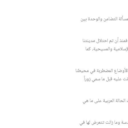
بمسألة التضامن والوحدة بين
منذ أن تم احتلال مدينتنا
لإسلامية والمسيحية، كما
ل الأوضاع المضطربة في محيطنا
ت عليه قبل ما سمي زوراً
وءاً إذا ما استمرت الحالة العربية على ما هي
قدسة وما زالت تتعرض لها في