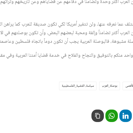
ون العرب أكثر وحدة وتضامناً في دفاعهم عن قضاياهم وعن تاريخهم وتراثه
ف عما نعرفه عنها، ولن تتغير أمريكا لكي تكون صديقة للعرب كما يراهن ا
ن العرب أكثر تضامناً وإلفة ومحبة لبعضهم البعض، وأن تكون بوصلتهم في الا
لة مشبوهة، فالبوصلة العربية يجب أن تكون دوماً باتجاه فلسطين وعاصمت
 واحد منكم بالتوفيق والنجاح والفلاح في خدمة قضايا أمتنا العربية وفي م
لأقصى
بوصلة_العرب
سياسة، القضية_الفلسطينية