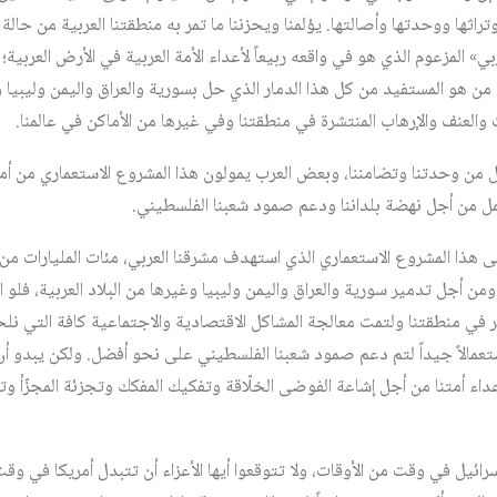
تراثها ووحدتها وأصالتها. يؤلمنا ويحزننا ما تمر به منطقتنا العربية من ح
بي» المزعوم الذي هو في واقعه ربيعاً لأعداء الأمة العربية في الأرض العربي
 من هو المستفيد من كل هذا الدمار الذي حل بسورية والعراق واليمن وليبيا و
والعنف والإرهاب المنتشرة في منطقتنا وفي غيرها من الأماكن في عالمنا.
 من وحدتنا وتضامننا، وبعض العرب يمولون هذا المشروع الاستعماري من أمو
ل من أجل نهضة بلداننا ودعم صمود شعبنا الفلسطيني.
على هذا المشروع الاستعماري الذي استهدف مشرقنا العربي، مئات المليارات من
 أجل تدمير سورية والعراق واليمن وليبيا وغيرها من البلاد العربية، فلو ا
قير في منطقتنا ولتمت معالجة المشاكل الاقتصادية والاجتماعية كافة التي نل
استعمالاً جيداً لتم دعم صمود شعبنا الفلسطيني على نحو أفضل. ولكن يبدو أن
داء أمتنا من أجل إشاعة الفوضى الخلّاقة وتفكيك المفكك وتجزئة المجزّأ وت
 إسرائيل في وقت من الأوقات، ولا تتوقعوا أيها الأعزاء أن تتبدل أمريكا في و