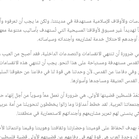
قدسات والأوقاف الإسلامية مستهدفة في مدينتنا، ولكن ما يجب أن تعرفوه وأ
اً تهديداً غير مسبوق لأوقافنا المسيحية التي تُستهدف بأساليب متنوعة م
أوجدهم الاحتلال خدمة لمشاريعه وأجنداته وسياساته.
 ضرورة أن تنتهي الانقسامات والتصدعات الداخلية، فقد أصبح من العيب وال
القدس مستهدفة ومستباحة على هذا النحو. يجب أن تنتهي هذه الانقسامات
ي دفاعنا عن القدس، لأن وحدتنا هي قوة لنا في دفاعنا عن حقوقنا السلي
القدس العتيقة ومساجدها وأسوارها.
 تعَدّ فلسطين قضيتها الأولى، هي ضرورة أن نعمل معاً وسوياً من أجل إنهاء حا
معاتنا العربية. لقد خطط أعداؤنا وما زالوا يخططون لتحويلنا من أمة عربي
ي يتسنى لهم تمرير مشاريعهم وأجنداتهم الاستعمارية في منطقتنا.
بهدف الحفاظ على قوميتنا وحضارتنا وثقافتنا وهويتنا وقيمنا وانتمائنا الأ
اً. إن وحدة العرب هي قوة لهم في دفاعهم عن قضيتهم الأولى قضية فلسطين 