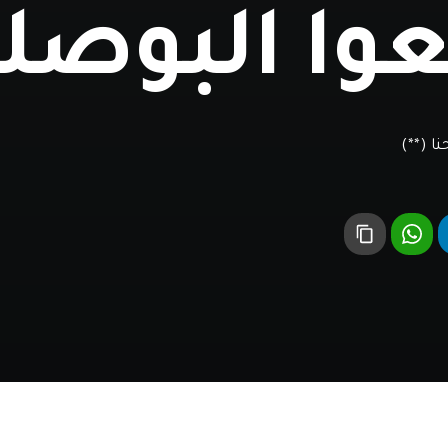
عوا البوصلة
ا (**)