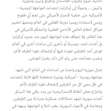
الثانية، مرورًا بحروب أفغانستان والعراق وليبيا وسورية
واليمن…، وصولًا إلى أوكرانيا، تتصاعد المواجهة الروسية –
الأمريكية على خلفية الإصرار الأمريكي على لجم أي طموح
روسي لاستعادة روسيا دورها القطبي في العالم وسعيها لتغيير
هياكل النظام العالمي الأحادي القطبية والتحكّم الأمريكي في
هذا النظام. ولا تتوقف هذه المواجهة اليوم عند حدود أوكرانيا
بل أخذت تمتد، بوسيلة أو بأخرى، إلى ساحات أخرى في العالم
لفرض أحد الطرفين نفوذه فيها أو لإضعاف نفوذ الطرف الآخر
وضرب مصالحه حتى ولو كان ذلك بخيار الفوضى.
تمثل سورية اليوم واحدة من الساحات في العالم التي تشهد
مواجهة روسية – أمريكية بوتيرة منخفضة لكنها قابلة للتصاعد
في ظل سعي كل من الطرفين لإضعاف نفوذ الطرف الآخر
وانتزاع بعض النقاط الاستراتيجية من يده. وفي هذا السياق
أخذت سورية تشهد احتكاكات عسكرية متبادلة بين الطرفين،
وبخاصة في الأجواء السورية، عقب اندلاع المواجهة بينهما في