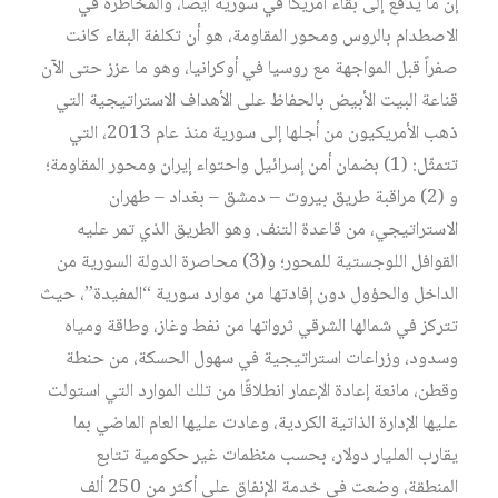
إن ما يدفع إلى بقاء أمريكا في سورية أيضًا، والمخاطرة في
الاصطدام بالروس ومحور المقاومة، هو أن تكلفة البقاء كانت
صفراً قبل المواجهة مع روسيا في أوكرانيا، وهو ما عزز حتى الآن
قناعة البيت الأبيض بالحفاظ على الأهداف الاستراتيجية التي
ذهب الأمريكيون من أجلها إلى سورية منذ عام 2013، التي
تتمثّل: (1) بضمان أمن إسرائيل واحتواء إيران ومحور المقاومة؛
و (2) مراقبة طريق بيروت – دمشق – بغداد – طهران
الاستراتيجي، من قاعدة التنف. وهو الطريق الذي تمر عليه
القوافل اللوجستية للمحور؛ و(3) محاصرة الدولة السورية من
الداخل والحؤول دون إفادتها من موارد سورية “المفيدة”، حيث
تتركز في شمالها الشرقي ثرواتها من نفط وغاز، وطاقة ومياه
وسدود، وزراعات استراتيجية في سهول الحسكة، من حنطة
وقطن، مانعة إعادة الإعمار انطلاقًا من تلك الموارد التي استولت
عليها الإدارة الذاتية الكردية، وعادت عليها العام الماضي بما
يقارب المليار دولار، بحسب منظمات غير حكومية تتابع
المنطقة، وضعت في خدمة الإنفاق على أكثر من 250 ألف