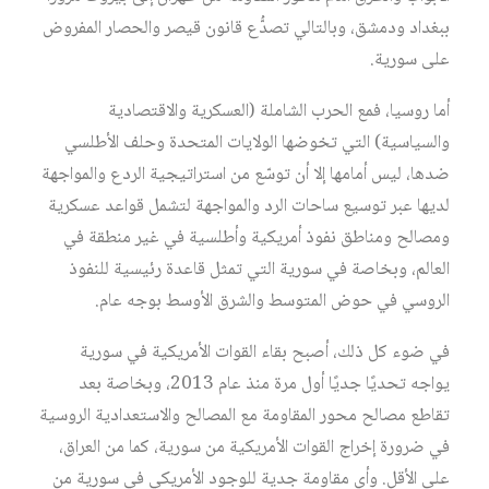
ببغداد ودمشق، وبالتالي تصدُّع قانون قيصر والحصار المفروض
على سورية.
أما روسيا، فمع الحرب الشاملة (العسكرية والاقتصادية
والسياسية) التي تخوضها الولايات المتحدة وحلف الأطلسي
ضدها، ليس أمامها إلا أن توسّع من استراتيجية الردع والمواجهة
لديها عبر توسيع ساحات الرد والمواجهة لتشمل قواعد عسكرية
ومصالح ومناطق نفوذ أمريكية وأطلسية في غير منطقة في
العالم، وبخاصة في سورية التي تمثل قاعدة رئيسية للنفوذ
الروسي في حوض المتوسط والشرق الأوسط بوجه عام.
في ضوء كل ذلك، أصبح بقاء القوات الأمريكية في سورية
يواجه تحديًا جديًا أول مرة منذ عام 2013، وبخاصة بعد
تقاطع مصالح محور المقاومة مع المصالح والاستعدادية الروسية
في ضرورة إخراج القوات الأمريكية من سورية، كما من العراق،
على الأقل. وأي مقاومة جدية للوجود الأمريكي في سورية من