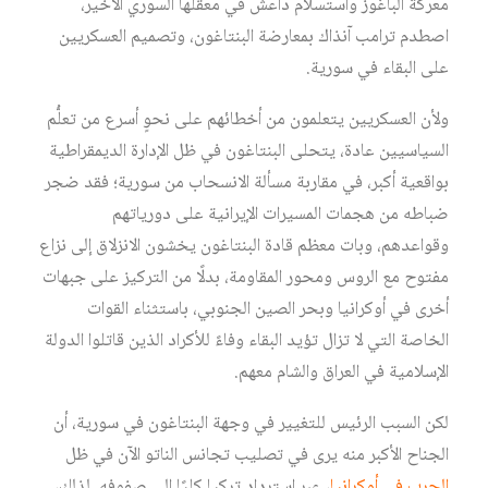
معركة الباغوز واستسلام داعش في معقلها السوري الأخير،
اصطدم ترامب آنذاك بمعارضة البنتاغون، وتصميم العسكريين
على البقاء في سورية.
ولأن العسكريين يتعلمون من أخطائهم على نحوٍ أسرع من تعلُّم
السياسيين عادة، يتحلى البنتاغون في ظل الإدارة الديمقراطية
بواقعية أكبر، في مقاربة مسألة الانسحاب من سورية؛ فقد ضجر
ضباطه من هجمات المسيرات الإيرانية على دورياتهم
وقواعدهم، وبات معظم قادة البنتاغون يخشون الانزلاق إلى نزاع
مفتوح مع الروس ومحور المقاومة، بدلًا من التركيز على جبهات
أخرى في أوكرانيا وبحر الصين الجنوبي، باستثناء القوات
الخاصة التي لا تزال تؤيد البقاء وفاءً للأكراد الذين قاتلوا الدولة
الإسلامية في العراق والشام معهم.
لكن السبب الرئيس للتغيير في وجهة البنتاغون في سورية، أن
الجناح الأكبر منه يرى في تصليب تجانس الناتو الآن في ظل
الحرب في أوكرانيا
، عبر استرداد تركيا كليًا إلى صفوفه. لذلك،