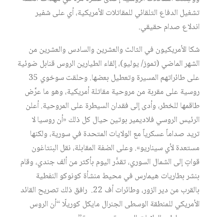
تشغيل الدفاع التلقائي للمقاتلات الأمريكية، أي على شفير
اندلاع صدام حقيقي.
شكا الأمريكيون في الثالث والعشرين والسادس والعشرين من
الشهر الماضي (تموز/ يوليو)، إلقاء الطيارين الروس قنابل ضوئية
على طائراتهم المسيرة وتعطيل بعضها. وحلقت سوخوي 35
روسية على مقربة من مروحية مقاتلة أمريكية، وهو ما عرَّض
طاقمها للخطر، وأدى إلى فقدان السيطرة على المروحية. أعلن
الرئيس الروسي فلاديمير بوتين حيال كل ذلك «أن روسيا لا
تريد صداماً عسكرياً مع الولايات المتحدة في سورية، ولكنها
مستعدة لأي سيناريو». وعلى الضفة المقابلة، نقل البنتاغون
قواتٍ إلى الشمال السوري، تقدَّر اليوم بأكثر من ألف جندي، وقام
بنشر بطاريات هيمارس في محيط منشأة كونوكو النفطية
بالقرب من دير الزور، وطائرات أف 22. رافق ذلك تصريح القائد
الأمريكي للمنطقة الوسطى الجنرال مايكل كوريلّا “أن الروس