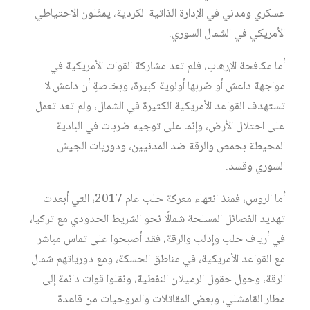
عسكري ومدني في الإدارة الذاتية الكردية، يمثّلون الاحتياطي
الأمريكي في الشمال السوري.
أما مكافحة الإرهاب، فلم تعد مشاركة القوات الأمريكية في
مواجهة داعش أو ضربها أولوية كبيرة، وبخاصةٍ أن داعش لا
تستهدف القواعد الأمريكية الكثيرة في الشمال، ولم تعد تعمل
على احتلال الأرض، وإنما على توجيه ضربات في البادية
المحيطة بحمص والرقة ضد المدنيين، ودوريات الجيش
السوري وقسد.
أما الروس، فمنذ انتهاء معركة حلب عام 2017، التي أبعدت
تهديد الفصائل المسلحة شمالًا نحو الشريط الحدودي مع تركيا،
في أرياف حلب وإدلب والرقة، فقد أصبحوا على تماس مباشر
مع القواعد الأمريكية، في مناطق الحسكة، ومع دورياتهم شمال
الرقة، وحول حقول الرميلان النفطية، ونقلوا قوات دائمة إلى
مطار القامشلي، وبعض المقاتلات والمروحيات من قاعدة