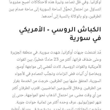
أوكرانيا. وفي ظل تصاعد وتيرة هذه الاحتكاكات أصبح مشروعاً
التساؤل عن احتمال تحوُّل الساحة السورية إلى ساحة صدام بين
الطرفين، ولو بالوكالة بالنسبة إلى أحدهما.
الكباش الروسي – الأمريكي
في سورية
مُذ اشتعلت جبهات أوكرانيا، شهدت سورية، في منطقة الجزيرة
وعلى ضفاف فراتها، أكثر من 23 حادثًا خطيرًا، بين القوات
الأمريكية والقوات الروسية، كادت تُفضي إلى مواجهة أوسع،
وبخاصةٍ أن آليات فض النزاعات وتجنُّب التصادم في الأجواء
السورية، المتفق عليها بين الطرفين، خرجت من الخدمة بقرار
من الطرفين. وخلال الأسبوعين الماضيين، اقترب الطرفان أكثر
من أي وقت مضى، من احتمال الذهاب نحو المواجهة، حتى إن
شهر تموز/يوليو، عرف وحده أكثر من ثمانية حوادث جوية.
ووُضِعت المقاتلات الروسية إحدى عشرة مرة في مهداف أنظمة