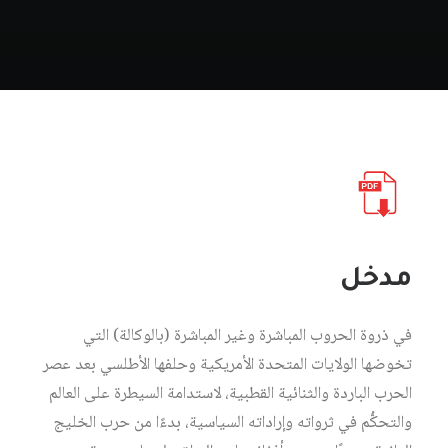
مدخل
في ذروة الحروب المباشرة وغير المباشرة (بالوكالة) التي
تخوضها الولايات المتحدة الأمريكية وحلفها الأطلسي بعد عصر
الحرب الباردة والثنائية القطبية، لاستدامة السيطرة على العالم
والتحكُّم في ثرواته وإراداته السياسية، بدءًا من حرب الخليج