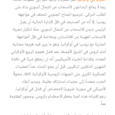
ربما لا يمانع البنتاغون الانسحاب من الشمال السوري بناءً على
الطلب التركي، لترميم الجناح الجنوبي للحلف في مواجهة
روسيا. إلا أنه من المستبعد في ظل الإدارة الحالية أن يقبل
الرئيس بايدن الانسحاب من الشمال السوري، منعًا لتكرار تجربة
الانسحاب المهينة من أفغانستان، وبخاصة في ظل المواجهة
الجارية مع روسيا في أوكرانيا، وهو ما يرى فيه هزيمة مجانية
أمام الروس في الشرق الأوسط، بعد فشل هجوم الربيع الأوكراني
المضاد، وقناعة الخبراء الأمريكيين أنه لن يحقق شيئًا في نافذة
الشهرين الدافئين الباقيين، قبل أن يضع الشتاء حداً للعمليات
العسكرية الكبرى على الجبهات الروسية الأوكرانية كافة، محولًا
الحرب مجددًا إلى عمليات استنزاف بطيئة. ويبدو البقاء
الأمريكي في سورية ضروريًا لامتصاص أي فشل في أوكرانيا،
رغم اقترانه هذه المرة بخطر الاصطدام بالروس، ومحور المقاومة
معاً.