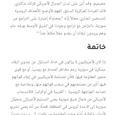
حميميم. وقد أتى على لسان الجنرال الأمريكي فرانك ماكنزي،
قائد القيادة المركزية السابق، الفهم الأوضح للأهداف الروسية
للتسخين الجاري، معللاً إيَّاه “بمحاولة إجبارنا على التراجع من
سورية، بالتزامن مع تراجع وجودنا في الشرق الأوسط بوجه عام،
وهم يريدون لبقائنا أن يغدو عملاً مكلفاً جداً “.
خاتمة
إذا كان الأمريكيون لا يزالون في خانة التساؤل عن جدوى البقاء
عسكريًا في سورية رغم مخاطر الصدام مع روسيا، أو مع قوى
محور المقاومة فيها، فلأن مصلحة الأمريكيين في إبقاء قواتهم
فيها أكبر من مصلحتهم في سحب قواتهم منها، وبخاصة مع
تصاعد المواجهة الروسية – الغربية في أوكرانيا. فالانسحاب
الأمريكي من شمال شرق سورية يعني التسليم الأمريكي بتحوّل
سورية إلى قاعدة للروس في المنطقة، فضلًا عن أنه يعني تشريع
الأبواب والطرق أمام محور المقاومة من طهران إلى بيروت مرورًا