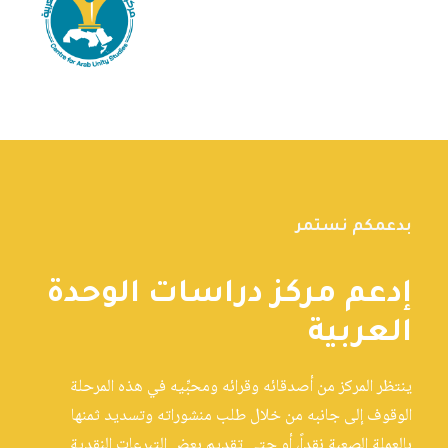
بدعمكم نستمر
إدعم مركز دراسات الوحدة
العربية
ينتظر المركز من أصدقائه وقرائه ومحبِّيه في هذه المرحلة
الوقوف إلى جانبه من خلال طلب منشوراته وتسديد ثمنها
بالعملة الصعبة نقداً، أو حتى تقديم بعض التبرعات النقدية