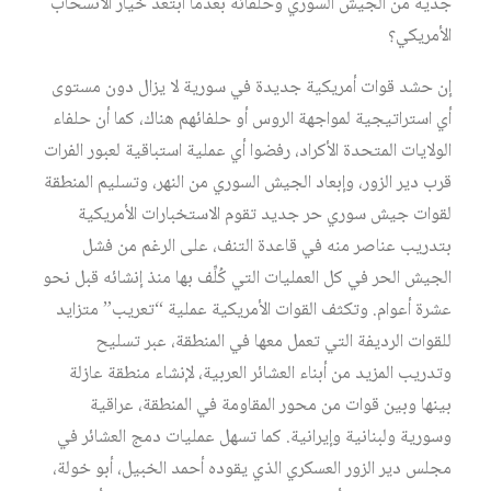
جدية من الجيش السوري وحلفائه بعدما ابتعد خيار الانسحاب
الأمريكي؟
إن حشد قوات أمريكية جديدة في سورية لا يزال دون مستوى
أي استراتيجية لمواجهة الروس أو حلفائهم هناك، كما أن حلفاء
الولايات المتحدة الأكراد، رفضوا أي عملية استباقية لعبور الفرات
قرب دير الزور، وإبعاد الجيش السوري من النهر، وتسليم المنطقة
لقوات جيش سوري حر جديد تقوم الاستخبارات الأمريكية
بتدريب عناصر منه في قاعدة التنف، على الرغم من فشل
الجيش الحر في كل العمليات التي كُلِّف بها منذ إنشائه قبل نحو
عشرة أعوام. وتكثف القوات الأمريكية عملية “تعريب” متزايد
للقوات الرديفة التي تعمل معها في المنطقة، عبر تسليح
وتدريب المزيد من أبناء العشائر العربية، لإنشاء منطقة عازلة
بينها وبين قوات من محور المقاومة في المنطقة، عراقية
وسورية ولبنانية وإيرانية. كما تسهل عمليات دمج العشائر في
مجلس دير الزور العسكري الذي يقوده أحمد الخبيل، أبو خولة،