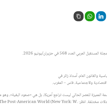
 العربي العدد 568 في حزيران/يونيو 2026.
سية والقانون العام، أستاذ زائر في
الاقتصادية والاجتماعية، فاس – المغرب.
مة المميزة للعصر الحالي ليست تراجع أمريكا، بل هي «صعود البقية»، وهو ما
الهيمنة الأمريكية عبر مجالات مختلفة. انظر: erican World (New York: W