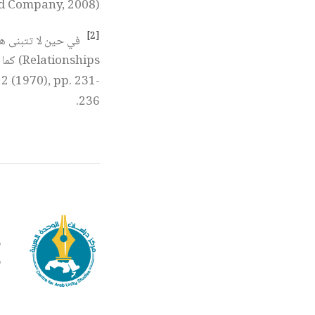
d Company, 2008).
[2]
2 (1970), pp. 231-
236.
م
ف
ف