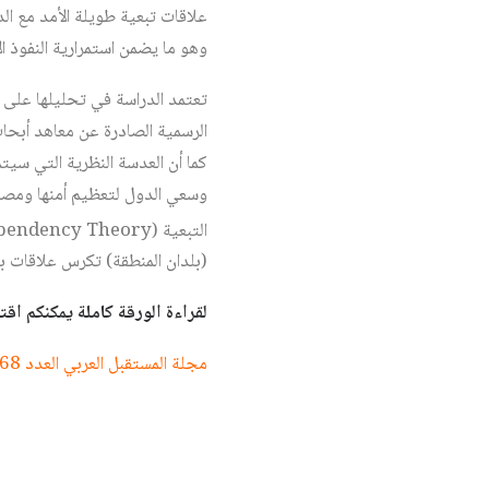
علاقات تبعية طويلة الأمد مع ال
وهو ما يضمن استمرارية النفوذ 
تعتمد الدراسة في تحليلها على 
كما أن العدسة النظرية التي سيتم
وسعي الدول لتعظيم أمنها ومصالح
التبعية (Dependency Theory)‏
(بلدان المنطقة) تكرس علاقات بن
لقراءة الورقة كاملة يمكنكم اقتناء العدد 568 (ورقي او الكترون
مجلة المستقبل العربي العدد 568 حزيران/يونيو 2026