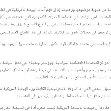
سة من حيوية موضوعها وراهنيته، إذ إن فهم آليات الهيمنة الأمريكية في قطاع ا
 المنطقة. ففي الوقت الذي تتصاعد الأصوات الأكاديمية التي تتحدث عن تآكل 
ض تراجعها في مجالات أخرى عبر تكثيف نفوذها في هذا القطاع الاستراتيجي‏
 نظام عالمي متعدد الأقطاب قيد التكوّن، تساؤلات ملحة حول كيفية توظي
الدوافع المتعددة (اقتصادية، سياسية، جيوستراتيجية) التي تمثل سياسة تص
د وتوثيق حجم وأهمية عقود التسلح التي تربط واشنطن بحلفائها التقليدي
النفوذ، وتأمين المصالح، وإدارة التوازنات الإقليمية.
ؤل البحثي الآتي: ما الدوافع الاستراتيجية الكامنة وراء الهيمنة الأمريكية
نة من خلال دراسة حالة حلفاء واشنطن الرئيسيين في المنطقة؟
مفادها أن مبيعات الأسلحة الأمريكية ليست مجرد أداة في السياسة الخارجي