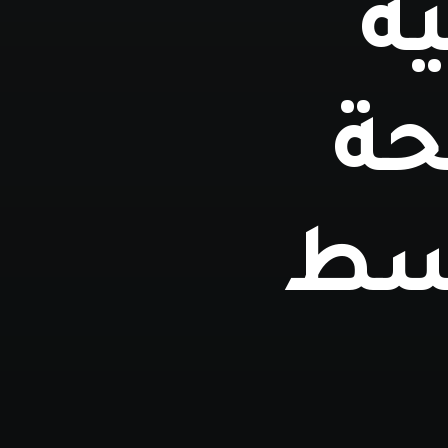
ية
حة
وسط