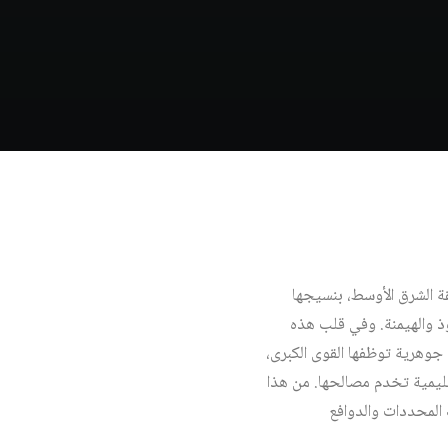
قة الشرق الأوسط، بنسيجها
ذ والهيمنة. وفي قلب هذه
جوهرية توظفها القوى الكبرى،
قليمية تخدم مصالحها. من هذا
 المحددات والدوافع