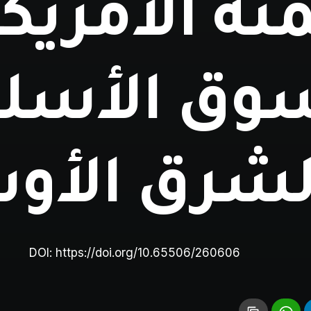
نة الأمريك
وق الأسل
لشرق الأ
DOI:
https://doi.org/10.65506/260606