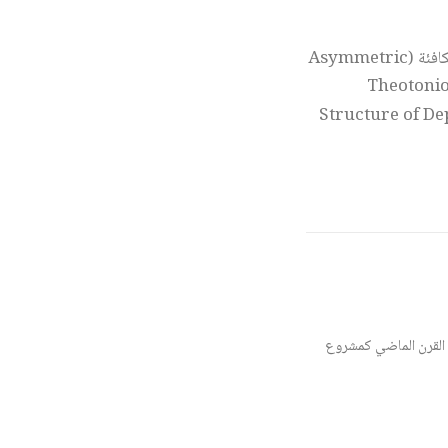
في حين لا تتبنى هذه الدراسة النظرية برمَّتها، فإنها تستعير المفهوم الجوهري للعلاقات غير المتكافئة (Asymmetric
 انظر: Theotonio Dos Santos, «The
Structure of De
القرن الماضي كمشروع