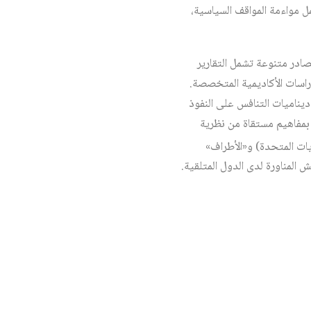
مل مواءمة المواقف السياسية،
ادر متنوعة تشمل التقارير
د أبحاث السلام الدولية مثل معهد ستوكهولم الدولي لأبحاث السلام (SIPRI)، والدراسات الأكاديمية المتخصصة.
ديناميات التنافس على النفوذ
 بمفاهيم مستقاة من نظرية
ايات المتحدة) و«الأطراف»
 المناورة لدى الدول المتلقية.