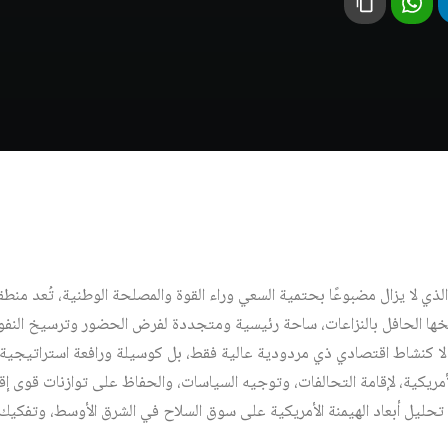
الذي لا يزال مضبوعًا بحتمية السعي وراء القوة والمصلحة الوطنية، تُعد منط
خها الحافل بالنزاعات، ساحة رئيسية ومتجددة لفرض الحضور وترسيخ النفو
، لا كنشاط اقتصادي ذي مردودية عالية فقط، بل كوسيلة ورافعة استراتيجية 
أمريكية، لإقامة التحالفات، وتوجيه السياسات، والحفاظ على توازنات قوى إ
تحليل أبعاد الهيمنة الأمريكية على سوق السلاح في الشرق الأوسط، وتفكيك