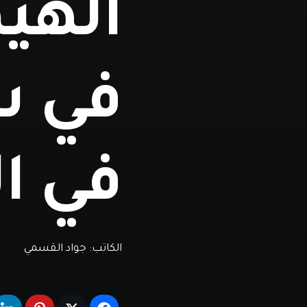
الهيم
في س
في ا
الكاتب:
جواد القسمي