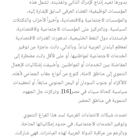
بدورها تعيد إنتاج الإدراك الذاتي وتغذيته. تشمل هذه
المؤسسات الوظيفية؛ القضاء العرفي السابق الإشارة إليه،
والمؤسسات الاجتماعية والاقتصادية، وأخيراً الأحزاب والتكتلات
السياسية. وبالتركيز على المؤسسات الاجتماعية والاقتصادية،
فباستثناء دول النفط الخليجية، تدهورت القدرات الاقتصادية
لمعظم البلدان العربية تباعاً. وبالتالي، باتت عاجزة عن توفير
الخدمات الاجتماعية لمواطنيها، أو على الأقل باتت مضطرة إلى
المفاضلة بين الخدمات أو المواطنين. وأضيفت إشكاليات الإهمال
التنموي إلى مناطق كاملة، كنوع من أنواع عقاب الجماعي لأهله،
كالأكراد أو جنوب السودان أو اليمن الجنوبي سابقاً، أو لتعقيدات
سياسية كحالة سيناء في مصر‏
[16]
. وتركزت جل الجهود
التنموية في مناطق الحضر.
تصدت شبكات الانتماءات الفرعية لسد هذا الفراغ التنموي
وتوفير الخدمات الاجتماعية، في حدود إمكانياتها المتاحة.
وبالرغم من مراقبة الدولة العربية لهذه المبادرات، فهي شاركت،