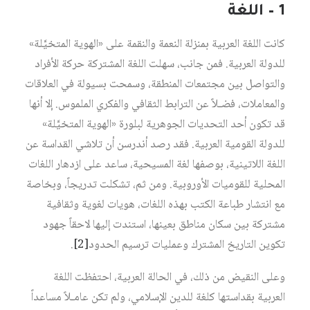
1 – اللغة
كانت اللغة العربية بمنزلة النعمة والنقمة على «الهوية المتخيَّلة»
للدولة العربية. فمن جانب، سهلت اللغة المشتركة حركة الأفراد
والتواصل بين مجتمعات المنطقة، وسمحت بسيولة في العلاقات
والمعاملات، فضـلاً عن الترابط الثقافي والفكري الملموس. إلا أنها
قد تكون أحد التحديات الجوهرية لبلورة «الهوية المتخيَّلة»
للدولة القومية العربية. فقد رصد أندرسن أن تلاشي القداسة عن
اللغة اللاتينية، بوصفها لغة المسيحية، ساعد على ازدهار اللغات
المحلية للقوميات الأوروبية. ومن ثم، تشكلت تدريجاً، وبخاصة
مع انتشار طباعة الكتب بهذه اللغات، هويات لغوية وثقافية
مشتركة بين سكان مناطق بعينها، استندت إليها لاحقاً جهود
تكوين التاريخ المشترك وعمليات ترسيم الحدود‏
[2]
.
وعلى النقيض من ذلك، في الحالة العربية، احتفظت اللغة
العربية بقداستها كلغة للدين الإسلامي، ولم تكن عامـلاً مساعداً