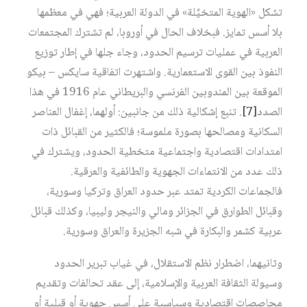
تشكل «الهوية المتخيَّلة» في الدولة العربية؛ فهي في معظمها
بلا أسس تمايز. فبخلاف الحال في أوروبا، لم تشترك المجتمعات
العربية في عمليات ترسيم الحدود، وجاء جلها في إطار توزيع
النفوذ بين القوى الاستعمارية. واشتهرت اتفاقية سايكس – بيكو
الموقعة بين المندوبين الفرنسي والبريطاني عام 1916 في هذا
الصدد‏
[7]
. تنبع إشكالية ذلك من جانبين: أولهما، إغفال العناصر
السكانية ومصالحها بصورة ملموسة؛ فالكثير من القبائل ذات
امتدادات اقتصادية واجتماعية متخطية الحدود، ويشترك في
ذلك عدد من الانتماءات الجهوية والطائفية والعرقية.
فالجماعات الكردية تمتد عبر حدود العراق وتركيا وسورية،
وقبائل الطوارق في الجزائر ومالي والنيجر وليبيا، وكذلك قبائل
عربية كشمر والبكارة في شبه الجزيرة والعراق وسورية.
وثانيهما، اضطرار نظم الاستقلال، في غياب تبرير الحدود
وسيولة الثقافة العربية والإسلامية، إلى عقد تحالفات وتقديم
محاصصات اقتصادية وسياسية على أسس جهوية أو قبلية أو