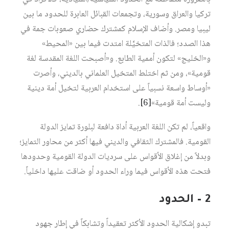
تركيا والعراق وسورية، وتجمعات القبائل العابرة للحدود ما بين
ليبيا ومصر. وأضاف الإسلام كمشترك حضاري صعوبات جمة في
هذا الصدد؛ فالذات المتخيَّلة امتدت فيما بين «المحيط»
و«الخليج» لتكون أممية الطابع. و«أصبحت اللغة المقدسة لغة
قومية»، ومن ثم اختلط المتخيل العلماني بالديني، وأصرت
«أوساط واسعة نسبياً على استخدام العربية لتخيل أمة دينية
وليست أمة قومية»‏
[6]
.
واقعياً، لم تكن اللغة العربية أداة دافعة لبلورة تمايز الدولة
القومية. فالمشترك الثقافي والديني فيها أكثر من محاور التمايز؛
وبدلاً من إغلاق الأقواس على سرديات الدولة القومية وحدودها
فتحت هذه الأقواس فيما وراء الحدود أو ضاقت عليها داخلياً.
2 – الحدود
تبدو إشكالية الحدود الأكثر تعقيداً وتشابكاً في إطار جهود