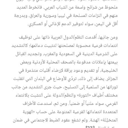
ملحوظ من شرائح واسعة من الشباب العربي. فانخرط العديد
منهم في النزاعات المسلحة في ليبيا وسورية والعراق، وبدرجة
أقل في اليمن، سواء لتوفير الدعم الإغاثي أو العسكري.
ومن جانبها، أقدمت النظم/الدول العربية ذاتها على توظيف
انتماءات فرعية محسوبة لمصلحتها لتثبيت دعائمها؛ كالتشديد
على الشرعية الدينية في السعودية والمغرب، وتجديد القبائل
بيعتها بإعلانات مدفوعة بالصحف المحلية الأردنية وبعض
الخليجية، أو تقديم وعود براقة لإرضاء أقليات متذمرة في
الجزائر. يضاف إلى ذلك، تردّي الأوضاع في البلدان التي انقلبت
ثوراتها من السلمية إلى التسليح، حيث جرى التشديد من جانب
مختلف أطياف «الثورة» والنظم/الدولة على التشبث بالانتماء
الفرعي، سواء علنياً أو ضمنياً. ومن ثم، استدعت الأطراف
المتعددة انتماءاتها الفرعية المتنوعة على حساب «الهوية
المتخيَّلة» الهشة. ولم تشفع عقود الضبط الاجتماعي في ضمان