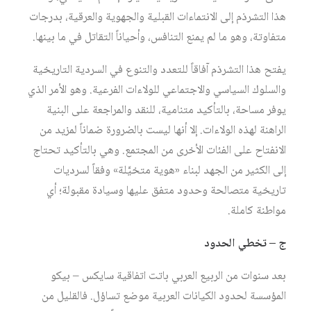
هذا التشرذم إلى الانتماءات القبلية والجهوية والعرقية، بدرجات
متفاوتة، وهو ما لم يمنع التنافس، وأحياناً التقاتل في ما بينها.
يفتح هذا التشرذم آفاقاً للتعدد والتنوع في السردية التاريخية
والسلوك السياسي والاجتماعي للولاءات الفرعية. وهو الأمر الذي
يوفر مساحة، بالتأكيد متنامية، للنقد والمراجعة على البنية
الراهنة لهذه الولاءات. إلا أنها ليست بالضرورة ضماناً لمزيد من
الانفتاح على الفئات الأخرى من المجتمع. وهي بالتأكيد تحتاج
إلى الكثير من الجهد لبناء «هوية متخيَّلة» وفقاً لسرديات
تاريخية متصالحة وحدود متفق عليها وسيادة مقبولة؛ أي
مواطنة كاملة.
ج – تخطي الحدود
بعد سنوات من الربيع العربي باتت اتفاقية سايكس – بيكو
المؤسسة لحدود الكيانات العربية موضع تساؤل. فالقليل من