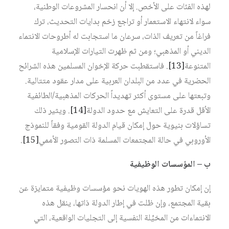
لهذه الفئات على الأخص. إلا أن انحسار المشروعات الوطنية،
سواء لانتهاء الاستعمار أو تراجع زخم بدايات التحديث، ترك
فراغاً من تعريف الذات، سرعان ما استجابت له أطروحات الانتماء
الديني أو المذهبي؛ ومن ثم ظهرت التيارات الإسلامية
المتنوعة‏
[13]
. فاستقطبت حركة الإخوان المسلمين هذه الشرائح
الحضرية في عدد من البلدان العربية على مدار عقود متتالية.
وتبعتها على مستوى أكثر تهديداً الحركات المذهبية/الطائفية
الأقل قدرة على التعايش مع حدود الدولة‏
[14]
. ويثير ذلك
تساؤلات بنيوية حول إمكان قيام الدولة القومية وفقاً للنموذج
الأوروبي في حالة المجتمعات المسلمة ذات التصور الأممي‏
[15]
.
ب – المؤسسات الوظيفية
إن إمكان تطور هذه الهويات نحو مؤسسات وظيفية متمايزة عن
بقية المجتمع، وإن ظلت في إطار الدولة ذاتها، ينقل هذه
الانتماءات من المخيِّلة النفسية إلى التجليات الواقعية، التي