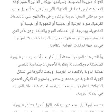
انتهاكاً صريحاً لحدودها وسيادتها. ويكمن التأثير الأعمق لهذه
التحولات ليس فقط في الانتهاك الآني، بل في نشأة جيل جديد
من مواطني الدول العربية يرتكزون في ولاءاتهم على الانتماءات
الفرعية، سواء العرقية أو الدينية أو الجهوية أو القبلية أو
المذهبية، وبدرجة أقل انتماءات النوع والطبقة. وهو الأمر الذي
تدعمه بصورة غير مباشرة صحوة عالمية للانتماءات الفرعية
في مواجهة تدفقات العولمة الثقافية.
وأناقش هذه الفرضية استناداً إلى أطروحة أندرسون عن «الهوية
المتخيَّلة»، وبالاستعانة بنظرية الأصول الاجتماعية لتقصي
علاقة الدولة بالانتماءات الفرعية، وبحث تأثيرها في تشكل
الهوية المطلوبة من عدمه. وأستعين بالمنهج التفكيكي لتحدي
المقولات التقليدية عن محدودية مساحات الانتماءات الفرعية
في الدولة العربية.
تنقسم الورقة إلى مبحثين؛ يناقش الأول أصول تشكل «الهوية