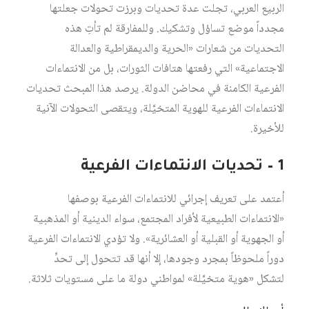
الربيع العربي، تجلت عدة تحديات وبرزت تحولات جعلتها
مجدداً موضع تساؤل وتشكيك. وللمفارقة لم تأتِ هذه
التحديات من شعارات «الحرية والديمقراطية والعدالة
الاجتماعية» التي رفعتها هتافات الثورات، بل من الانتماءات
الفرعية الكامنة في محاضن الدولة. يرصد هذا المبحث تحديات
الانتماءات الفرعية للهوية المتخيَّلة، ويتقصى التحولات الآنية
للأخيرة.
1 – تحديات الانتماءات الفرعية
أعتمد على تعريف إجرائي للانتماءات الفرعية بوصفها
«الانتماءات الطبيعية لأفراد المجتمع، سواء الدينية أو المذهبية
أو الجهوية أو القبلية أو العشائرية». ولا تؤدي الانتماءات الفرعية
دوراً ملحوظاً بمجرد وجودها، إلا أنها قد تتحول إلى تحدٍّ
لتشكل «هوية متخيَّلة» لمواطني دولة ما على مستويات ثلاثة.