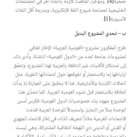
جمعية‏
[4]
. ومؤخراً، تفاقمت الأزمة باتجاه آخر في المجتمعات
الخليجية لمصلحة شيوع اللغة الإنكليزية، وبدرجة أقل اللغات
الآسيوية‏
[5]
.
ب – تحدي المشروع البديل
طرح المفكرون مشروع «القومية العربية» كإطار ثقافي
لمشروعات جامعة لعدد من «الدول القومية» الناشئة. وأدى ذلك
إلى استنكار الأقليات غير الناطقة بالعربية لهذا المشروع، وتعمّق
ارتباطها إما بالاستعمار أو تقوقعها حول انتماءاتها اللغوية، مثل
الحالات الكردية والأمازيغية. هذا لا ينطبق على الموارنة إذ بدأت
العلاقة بالاستعمار قبل نشوء القومية العربية. كما تحدَّى هذا
المشروع جهود بناء خصوصيات الدول القومية؛ فكرس أسس
الوحدة بدلاً من التمايز. واستبدالاً للوحدة العربية قدمت
الانتماءات الفرعية ملاذاً لتعريف الذات في إطار الانتماء الجهوي
أو القبلي أو الديني ذي اللهجة الثقافية المشتركة، وهي ليست
بالضرورة متقاطعة مع الحدود السياسية/السيادية، كالأكراد في