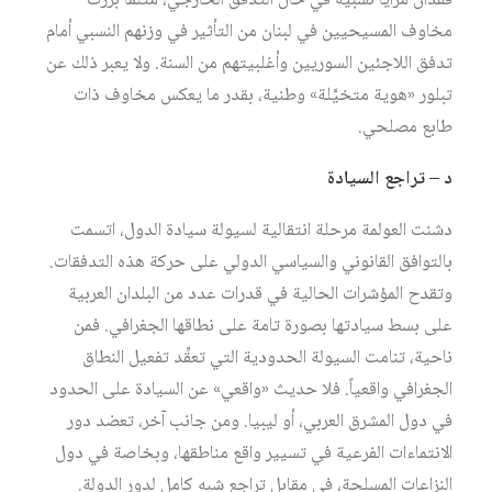
فقدان مزايا نسبية في حال التدفق الخارجي، مثلما برزت
مخاوف المسيحيين في لبنان من التأثير في وزنهم النسبي أمام
تدفق اللاجئين السوريين وأغلبيتهم من السنة. ولا يعبر ذلك عن
تبلور «هوية متخيَّلة» وطنية، بقدر ما يعكس مخاوف ذات
طابع مصلحي.
د – تراجع السيادة
دشنت العولمة مرحلة انتقالية لسيولة سيادة الدول، اتسمت
بالتوافق القانوني والسياسي الدولي على حركة هذه التدفقات.
وتقدح المؤشرات الحالية في قدرات عدد من البلدان العربية
على بسط سيادتها بصورة تامة على نطاقها الجغرافي. فمن
ناحية، تنامت السيولة الحدودية التي تعقِّد تفعيل النطاق
الجغرافي واقعياً. فلا حديث «واقعي» عن السيادة على الحدود
في دول المشرق العربي، أو ليبيا. ومن جانب آخر، تعضد دور
الانتماءات الفرعية في تسيير واقع مناطقها، وبخاصة في دول
النزاعات المسلحة، في مقابل تراجع شبه كامل لدور الدولة.