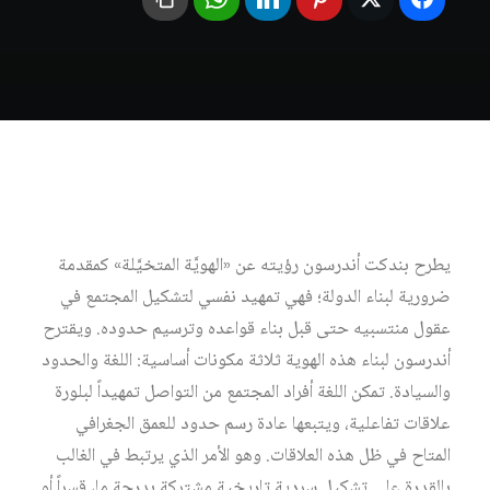
يطرح بندكت أندرسون رؤيته عن «الهويَّة المتخيَّلة» كمقدمة
ضرورية لبناء الدولة؛ فهي تمهيد نفسي لتشكيل المجتمع في
عقول منتسبيه حتى قبل بناء قواعده وترسيم حدوده. ويقترح
أندرسون لبناء هذه الهوية ثلاثة مكونات أساسية: اللغة والحدود
والسيادة. تمكن اللغة أفراد المجتمع من التواصل تمهيداً لبلورة
علاقات تفاعلية، ويتبعها عادة رسم حدود للعمق الجغرافي
المتاح في ظل هذه العلاقات. وهو الأمر الذي يرتبط في الغالب
بالقدرة على تشكيل سردية تاريخية مشتركة بدرجة ما، قسراً أو