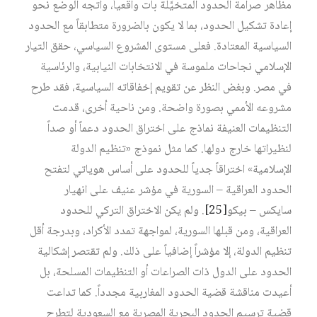
مظاهر صرامة الحدود المتخيَّلة بات واقعياً، واتجه الوضع نحو
إعادة تشكيل الحدود، بما لا يكون بالضرورة متطابقاً مع الحدود
السياسية المعتادة. فعلى مستوى المشروع السياسي، حقق التيار
الإسلامي نجاحات ملموسة في الانتخابات النيابية، والرئاسية
في مصر. وبغض النظر عن تقويم إخفاقاته السياسية، فقد طرح
مشروعه الأممي بصورة واضحة. ومن ناحية أخرى، قدمت
التنظيمات العنيفة نماذج على اختراق الحدود دعماً أو صداً
لنظيراتها خارج دولها. كما مثل نموذج «تنظيم الدولة
الإسلامية» اختراقاً جدياً للحدود على أساس هوياتي لتفتح
الحدود العراقية – السورية في مؤشر عنيف على انهيار
سايكس – بيكو‏
[25]
. ولم يكن الاختراق التركي للحدود
العراقية، ومن قبلها السورية، لمواجهة تمدد الأكراد، وبدرجة أقل
تنظيم الدولة، إلا مؤشراً إضافياً على ذلك. ولم تقتصر إشكالية
الحدود على الدول ذات الصراعات أو التنظيمات المسلحة، بل
أعيدت مناقشة قضية الحدود المغاربية مجدداً. كما تداعت
قضية ترسيم الحدود البحرية المصرية مع السعودية لتطرح