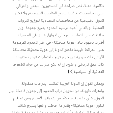
طائفية. مثـلاً، نص صراحة في الدستورين اللبناني والعراقي
على محاصصات طائفية لبعض المناصب السياسية، ولا تخلو
الدول الخليجية من محاصصات اقتصادية لتوزيع الثروات
النفطية. وبالتالي، أعيد ترسيم الحدود بصيغ جديدة، وإن
حافظت على التماسك المرحلي لدولها، إلا أنها في الحصيلة
أضرت بجهود بناء «هوية متخيَّلة» في إطار الحدود المرسومة
على الخرائط. فبينما تفتقر الدولة إلى هوية متخيَّلة متماسكة
الأركان ذات سردية تاريخية، تواجه انتماءات فرعية متنوعة
ذات عمق تاريخي واضح، إن لم يكن متزايد من جراء الضغوط
الثقافية أو السياسية‏
[8]
.
ويمكن القول إن الدولة العربية تمكنت، بدرجات متفاوتة
ولفترات طويلة، من تحويل تراب الحدود إلى جدران فاصلة بين
الدول. إلا أن ذلك ارتبط بالأساس بقدراتها الأمنية، ومن ثم فلم
تبلوَر «هوية متخيَّلة» بقدر ما أحاطت واقعها بسياج شائك.