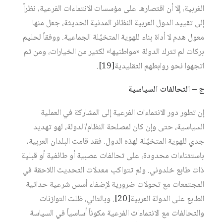
الغربية، إلا أن اقتصارها على مؤسسات الانتماءات الفرعية، نظراً
إلى تقييد الدول العربية النظائر المدنية الحديثة، جعل منها
معول هدم لا أداة بناء للهوية المتخيَّلة الجماعية. ووفقاً لحليم
بركات لم تترك الدولة «مواطنيها» لكثير من الخيارات، ومن ثم
اتجهوا نحو روابطهم التقليدية‏
[19]
.
ج – التحالفات السياسية
إن تطور دور الانتماءات الفرعية إلى المشاركة في العملية
السياسية، حتى وإن كان لمصلحة النظام/الدولة، لهو تهديد
جدي للهوية المتخيَّلة لهذه الدول. فقد قامت البلدان العربية،
باستثناءات محدودة، على تحالفات عصبية أو طائفية أو قبلية
ذات طابع خلدوني. ولم تتواكب معدلات التحديث اللاحقة في
المجتمعات مع تحولات ضرورية لإضفاء أسس شرعية حداثية
الطابع على الدولة العربية‏
[20]
. وبالتالي، ظلت التوازنات
والتحالفات مع الانتماءات الفرعية مكوناً أساسياً في السياسة