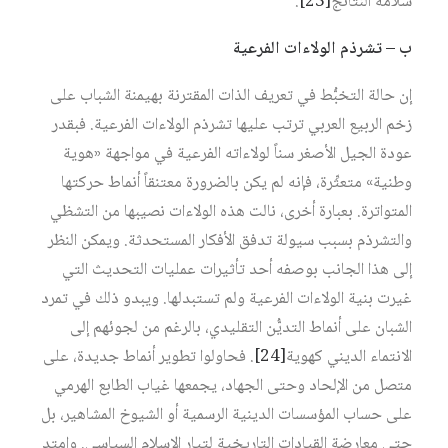
سلامة النتائج‏
[23]
.
ب – تشرذم الولاءات الفرعية
إن حالة التخبُّط في تعريف الذات المقترنة بهيمنة الشباب على
زخم الربيع العربي ترتب عليها تشرذم الولاءات الفرعية. فبقدر
عودة الجيل الأصغر سناً لولاءاته الفرعية في مواجهة «هوية
وطنية» متعثِّرة، فإنه لم يكن بالضرورة معتنقاً أنماط حركتها
المتواترة. بعبارة أخرى، نالت هذه الولاءات نصيبها من التشظي
والتشرذم بسبب سيولة تدفق الأفكار المستحدثة. ويمكن النظر
إلى هذا الجانب بوصفه أحد تأثيرات عمليات التحديث التي
غيرت بنية الولاءات الفرعية ولم تستبدلها. ويبدو ذلك في تمرد
الشبان على أنماط التديُّن التقليدي، بالرغم من لجوئهم إلى
الانتماء الديني كهوية‏
[24]
. فحاولوا تطوير أنماط جديدة، على
متصل من الإلحاد وحتى الجهاد، يجمعها غياب الطابع الهرمي
على حساب المؤسسات الدينية الرسمية أو الشيوخ المشاهير، بل
حتى معارضة القيادات التاريخية لتيار الإسلام السياسي. وامتد