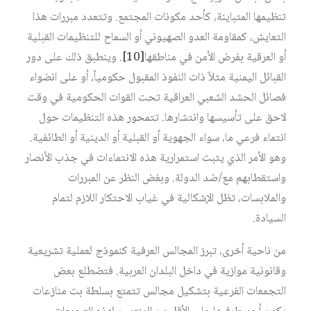
تنظيمها المتباينة، كأحد مكونات المجتمع. وتتعدد مبررات هذا
التعايش، كمقاومة العدو الصهيوني أو السماح للتنظيمات القبلية
أو العرقية بفرض الأمن في مناطقها‏
[10]
. وينطبق ذلك على دور
القبائل اليمنية مثلاً ذات النفوذ المقبول حكومياً، أو على انضواء
فصائل الحشد الشعبي العراقية تحت القوات الحكومية في وقت
لاحق على تأسيسها وانتشارها. تتمحور هذه التنظيمات حول
انتماء فرعي ما، سواء الجهوية أو القبلية أو الدينية أو الطائفية.
وهو الأمر الذي يثبت استمرارية هذه الانتماءات في جذب الأنصار
واستقطابهم مع/ضد الدولة. وبغض النظر عن المبررات
والملابسات، تظل الإشكالية في غياب الاحتكار اللازم لتمام
السيادة.
من ناحية أخرى، تبرز المجالس العرفية كنموذج لعملية تشريعية
وقانونية موازية في داخل البلدان العربية. فتضطلع بعض
التجمعات الفرعية بتشكيل مجالس تتمتع بسلطة بت منازعات