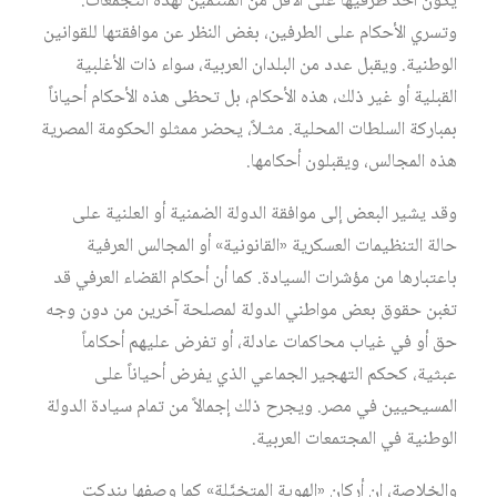
يكون أحد طرفيها على الأقل من المنتمين لهذه التجمعات.
وتسري الأحكام على الطرفين، بغض النظر عن موافقتها للقوانين
الوطنية. ويقبل عدد من البلدان العربية، سواء ذات الأغلبية
القبلية أو غير ذلك، هذه الأحكام، بل تحظى هذه الأحكام أحياناً
بمباركة السلطات المحلية. مثـلاً، يحضر ممثلو الحكومة المصرية
هذه المجالس، ويقبلون أحكامها.
وقد يشير البعض إلى موافقة الدولة الضمنية أو العلنية على
حالة التنظيمات العسكرية «القانونية» أو المجالس العرفية
باعتبارها من مؤشرات السيادة. كما أن أحكام القضاء العرفي قد
تغبن حقوق بعض مواطني الدولة لمصلحة آخرين من دون وجه
حق أو في غياب محاكمات عادلة، أو تفرض عليهم أحكاماً
عبثية، كحكم التهجير الجماعي الذي يفرض أحياناً على
المسيحيين في مصر. ويجرح ذلك إجمالاً من تمام سيادة الدولة
الوطنية في المجتمعات العربية.
والخلاصة، إن أركان «الهوية المتخيَّلة» كما وصفها بندكت