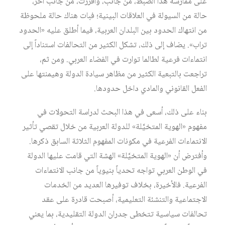
على ممارسة هذا الضبط، من جانب، وأفرزت، من جانب آخر،
حالة من السيولة في العلاقات البينية؛ فبات هناك حالة ملحوظة
من انتهاك الحدود بين البلدان العربية، فيما أطلق عليه «الحدود
تراب». يضاف إلى ذلك، تشكل الكثير من التحالفات استناداً إلى
انتماءات فرعية لطالما توارت في الفضاء العربي. ومن ثم،
تراجعت بالتبعية الكثير من مظاهر سيادة الدولة وهيمنتها على
الفعل القانوني والمادي داخل حدودها.
بناء على ذلك، أسعى في هذا البحث لدراسة التحولات في
مفهوم «الهوية المتخيَّلة» للدولة العربية من خلال تقصي تأثير
الانتماءات الفرعية في مكونات المفهوم الثلاثة السابق ذكرها.
وأفترض أن «الهوية المتخيَّلة» الهشة التي قامت عليها الدولة
في الوطن العربي تواجه تحدياً بنيوياً من جانب الانتماءات
الفرعية. فالأخيرة، بخلاف توفيرها العديد من الخدمات
الاجتماعية والتنشئة التعليمية، أصبحت قادرة على عقد
تحالفات سياسية تتخطى جدران الدولة التقليدية، بما يعني