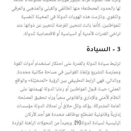
وترك هذا السلوك فراغاً لتبلور هويات متخيَّلة متنوعة لا علاقة
لها بالحدود المصطنعة؛ منها الطائفي والقبلي والمذهبي والعرقي
واللغوي. ونازعت هذه الهويات الدولة في المخيلة النفسية
للمواطنين، كأنما باتت تتحين الفرصة للتعبير عن ذواتها عند
تراخي القدرات الأمنية أو السياسية أو الاقتصادية للدولة.
3 – السيادة
ترتبط سيادة الدولة بالقدرة على احتكار استخدام أدوات القوة
وممارسة التشريع وإنفاذ القوانين في مساحة مكانية محددة.
وبالتالي، فهي الرابط التطبيقي بين الرؤية «المتخيَّلة» والواقع
العملي؛ حيث قبول المواطنين أو رعايا الدولة لهيمنتها على
النظام الأمني والإداري والقانوني سعياً وراء تحقيق المصلحة
العامة المشتركة. يؤكد وائل حلاق أن امتلاك الدولة مؤسسات
إداريةً وقانونيةَ تضطلع بوظائف محددة هو أحد الأركان
الرئيسية لسيادة الدولة‏
[9]
. وبعيداً من التحولات الراهنة الواردة