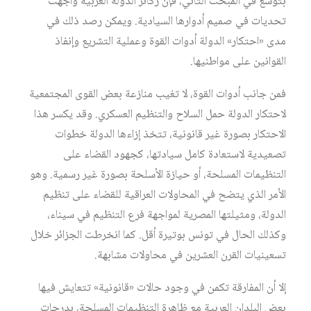
بتوسع في المبحث الثاني، فإن ركائز الدولة العربية واجهت
تحديات في صميم أدوارها السيادية. ويمكن رصد ذلك في
مدى «احتكار» الدولة أدوات القوة وعملية التشريع وإنفاذ
القوانين على مواطنيها.
فمن جانب أدوات القوة، لا تغيب منازعة بعض القوى المجتمعية
لاحتكار الدولة حمل السلاح والتنظيم العسكري. وقد يكسر هذا
الاحتكار بصورة غير قانونية، تتخذ إزاءها الدولة خطوات
تصعيدية لاستعادة كامل سيادتها، كجهود القضاء على
التنظيمات المسلحة، أو حيازة الأسلحة بصورة غير رسمية. وهو
الأمر الذي يتضح في المحاولات العراقية للقضاء على تنظيم
الدولة، ومثيلتها المصرية لمواجهة فرع التنظيم في سيناء،
وكذلك الحال في تونس بوتيرة أقل. كما انخرطت الجزائر خلال
تسعينيات القرن العشرين في محاولات مشابهة.
إلا أن المفارقة تكمن في وجود حالات «قانونية» تتعايش فيها
بعض البلدان العربية مع ظاهرة التنظيمات المسلحة، بدرجات