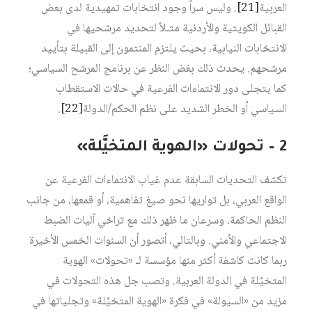
العربية‏
[21]
. وليس سراً وجود انتخابات تمهيدية لدى بعض
القبائل الكويتية والأردنية مثـلاً لتحديد مرشحيها في
الانتخابات النيابية، بحيث يلتزم المنتمون إلى القبيلة بتأييد
مرشحهم. يحدث ذلك بغض النظر عن برنامج المرشح السياسي؛
كما يتجلى دور الانتماءات الفرعية في حالات الاستقطاب
السياسي أو الخطر الشديد على نظم الحكم/الدولة‏
[22]
.
2 – تحولات «الهوية المتخيَّلة»
تكشف التحديات السابقة عدم غياب الانتماءات الفرعية عن
الواقع العربي، بل تواريها نحو صيغ تفاهمية، أو قمعها، من جانب
النظم الحاكمة، وسرعان ما ظهر ذلك مع تراخي آليات الضبط
الاجتماعي والأمني. وبالتالي، أتصور أن السنوات الخمس الأخيرة
ربما كانت كاشفة أكثر منها مؤسسة لـ «تحولات» الهوية
المتخيَّلة في الدولة العربية. وتصب جل هذه التحولات في
مزيد من «السيولة» في فكرة «الهوية المتخيَّلة» وتجلياتها في