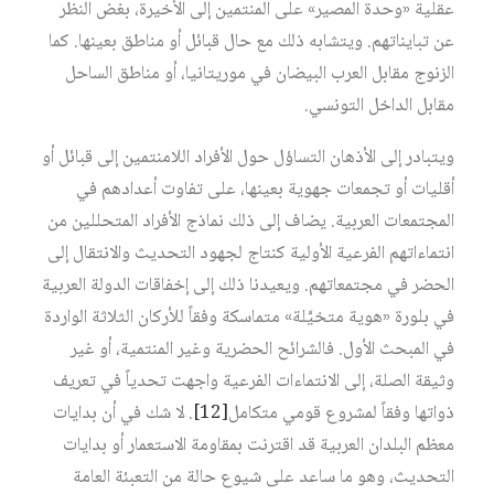
عقلية «وحدة المصير» على المنتمين إلى الأخيرة، بغض النظر
عن تبايناتهم. ويتشابه ذلك مع حال قبائل أو مناطق بعينها. كما
الزنوج مقابل العرب البيضان في موريتانيا، أو مناطق الساحل
مقابل الداخل التونسي.
ويتبادر إلى الأذهان التساؤل حول الأفراد اللامنتمين إلى قبائل أو
أقليات أو تجمعات جهوية بعينها، على تفاوت أعدادهم في
المجتمعات العربية. يضاف إلى ذلك نماذج الأفراد المتحللين من
انتماءاتهم الفرعية الأولية كنتاج لجهود التحديث والانتقال إلى
الحضر في مجتمعاتهم. ويعيدنا ذلك إلى إخفاقات الدولة العربية
في بلورة «هوية متخيَّلة» متماسكة وفقاً للأركان الثلاثة الواردة
في المبحث الأول. فالشرائح الحضرية وغير المنتمية، أو غير
وثيقة الصلة، إلى الانتماءات الفرعية واجهت تحدياً في تعريف
ذواتها وفقاً لمشروع قومي متكامل‏
[12]
. لا شك في أن بدايات
معظم البلدان العربية قد اقترنت بمقاومة الاستعمار أو بدايات
التحديث، وهو ما ساعد على شيوع حالة من التعبئة العامة