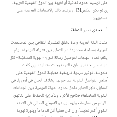
على ترسيم حدود ثقافية أو لغوية بين الدول القومية العربية،
إن لم يكن العكس‏
[3]
. ويرتبط ذلك بالانتماءات الفرعية على
مستويين.
أ – تحدي تمايز الثقافة
مثلت اللغة العربية وعاءً لخلق المشترك الثقافي بين المجتمعات
العربية بمساحة محدودة من التمايز بين «دوله القومية». ولم
يكفِ تعدد اللهجات لتوصيل رسالة تنوع «الهوية المتخيَّلة» لكل
دولة على حدة. وأعاق ذلك، بدرجات متفاوتة وإن كانت
ملموسة، توفير سردية تاريخية متباينة للدول القومية على
أساس الفواصل اللغوية عما حولها، بخلاف الحال في أوروبا. في
المقابل، ظهر التمايز داخل حدود الدولة القومية بين الجماعات
اللغوية المختلفة؛ فكافح الأكراد والأمازيغ للحفاظ على لغاتهم،
بالرغم من مقاومة دولهم. ويبدو النموذج العماني في التعدد
اللغوي أكثر تعايشاً، وإن كان فعلياً أقل اندماجاً وبلورة لهوية