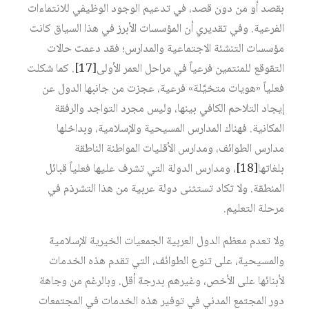
بقصد أو من دون قصد، في تدعيم الوجود الوظيفي للانتماءات
الفرعية. وفي تقديري أن المؤسسات الأبرز في هذا السياق كانت
مؤسسات التنشئة الاجتماعية والمدارس؛ فقد دعمت حالات
التقوقع للمنتمين فرعياً في مراحل العمر الأولى‏
[17]
. كما شكلت
فعلياً «هويات متخيَّلة» فرعية، عجزت من جانبها الدول عن
إيجاد التلاحم الكافي بينها، وليس مجرد التواجد والرفقة
المكانية. فهناك المدارس المسيحية والإسلامية، وبداخلها
مدارس الطوائف، ومدارس الأقليات المواطنة الناطقة
بلغاتها‏
[18]
، ومدارس الدولة التي تشرف عليها فعلياً قبائل
المنطقة. ولا تكاد تستثنى دولة عربية من هذا التشرذم في
مرحلة التعليم.
ولا تعدم معظم الدول العربية الجمعيات الخيرية الإسلامية
والمسيحية، على تنوع الطوائف، التي تقدم هذه الخدمات
لأبنائها على الأخص، وغيرهم بدرجة أقل. وبالرغم من وجاهة
دور المجتمع المدني في توفير هذه الخدمات في المجتمعات