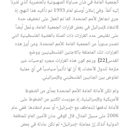
الجمعية العامة في شأن مساواة الصهيونية بالعنصرية الذي أشرنا
إليه آنفاً. وفي إعلان أوسلو لعام 1993 تم تأكيد هذا النهج، إذ
جرى تجاهل الأمم المتحدة. كما تم العمل على تخفيف حدة
الانتقاد لإسرائيل في بعض قرارات الجمعية العامة، وعُمل أيضاً
على تقليص عدد القرارات ذات الصلة بالقضية الفلسطينية التي
تصدر سنوياً عن الجمعية العامة للأمم المتحدة. ومن أبرز هذه
القرارات، تلك المتعلقة باللاجئين الفلسطينيين ووضع
القدس
[22]
. ورغم كون هذه القرارات مجرد توصيات غير
ملزمة للدول الأعضاء، إلا أنّ لها تأثيراً سياسياً في أيّ عملية
تفاوض بين الجانبين الفلسطيني والإسرائيلي.
ولم تكن الأمانة العامة للأمم المتحدة بمنأى من الضغوط
الأمريكية والإسرائيلية، إذ مورست الكثير من الضغوط على
الأمانة لدفعها للتعاطف مع «إسرائيل» أو عدم انتقادها. ففي عام
2006 على سبيل المثال، قال كوفي عنان الأمين العام للمنظمة
الدولية آنذاك إنّ معاملة «إسرائيل» لم تكن عادلة في بعض