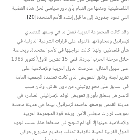
الفلسطينية ومنعها من القيام بأيّ دور سياسي لحل هذه القضية
التي تعود جذورها إلى ما قبل إنشاء الأمم المتحدة
[20]
.
وقد كانت المجموعة العربية تعمل ما في وسعها للتصدي
لإسرائيل ومحاولاتها الالتواء على قرارات الشرعية الدولية في
شأن فلسطين، ولهذا كانت تواجهها في الأمم المتحدة، وبخاصة
خلال مرحلة الحرب الباردة. ففي 15 تشرين الأول/أكتوبر 1985
على سبيل المثال، اعترضت الدول العربية والإسلامية على
تقرير لجنة وثائق التفويض الذي كانت تعتمده الجمعية العامة
في السابق على نحوٍ روتيني، من دون نقاش. وكان سبب
الاعتراض يتعلق بأوراق تفويض الوفد الإسرائيلي الصادرة في
مدينة القدس بوصفها عاصمة لإسرائيل، بينما هي مدينة محتلة
بموجب قرارات مجلس الأمن. ورغم قوة المجموعة العربية
والإسلامية حينها إلا أنّها لم تنجح في مسعاها هذا، بسبب لجوء
الدول الغربية لحيلة قانونية تمثلت بتقديم مشروع إجرائي