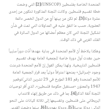
المتحدة الخاصة بفلسطين (UNSCOP)‏
[2]
التي وضعت
خطة تقسيم فلسطين. وكانت اللجنة المذكورة تتكون من إحدى
عشرة دولة
[3]
، لم تكن من بينها أيّ من الدول الخمس دائمة
العضوية، حسب ما اتفق عليه في المداولات التي تمت في شأن
تشكيل اللجنة التي كان معظم أعضائها من الدول السائرة في
الفلك الغربي في ذلك الوقت.
وهكذا يلاحَظ أنّ الأمم المتحدة في بداية عهدها أدّت دوراً سلبياً
حين عقدت أول دورة خاصة للجمعية العامة بهدف تقسيم
فلسطين التاريخية. ولهذا يمكن القول إنّ الأمم المتحدة شرعنت
وجود «إسرائيل» بمنحها اعترافاً دولياً بعد قرار الجمعية العامة
للأمم المتحدة رقم 181 المؤرخ في 29 تشرين الثاني/نوفمبر
1947 والمعنوَن «مستقبل حكومة فلسطين»، الذي أقر توصيات
اللجنة آنفة الذكر
[4]
، بما في ذلك من طريق إنهاء الانتداب
البريطاني على فلسطين، وتقسيمها إلى ثلاثة كيانات على النحو
التالي: دولة عربية
[5]
، ودولة يهودية
[6]
، بينما وضعت القدس