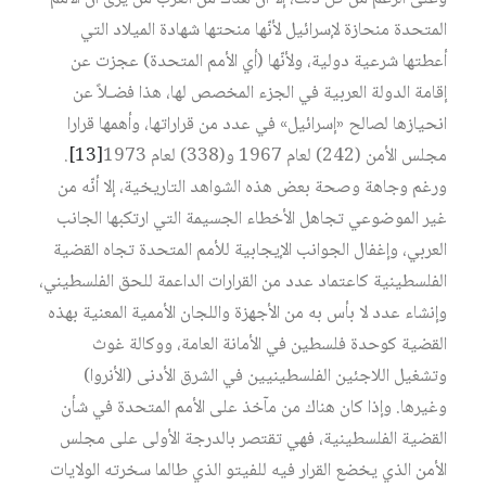
المتحدة منحازة لإسرائيل لأنّها منحتها شهادة الميلاد التي
أعطتها شرعية دولية، ولأنّها (أي الأمم المتحدة) عجزت عن
إقامة الدولة العربية في الجزء المخصص لها، هذا فضـلاً عن
انحيازها لصالح «إسرائيل» في عدد من قراراتها، وأهمها قرارا
مجلس الأمن (242) لعام 1967 و(338) لعام 1973‏
[13]
.
ورغم وجاهة وصحة بعض هذه الشواهد التاريخية، إلا أنّه من
غير الموضوعي تجاهل الأخطاء الجسيمة التي ارتكبها الجانب
العربي، وإغفال الجوانب الإيجابية للأمم المتحدة تجاه القضية
الفلسطينية كاعتماد عدد من القرارات الداعمة للحق الفلسطيني،
وإنشاء عدد لا بأس به من الأجهزة واللجان الأممية المعنية بهذه
القضية كوحدة فلسطين في الأمانة العامة، ووكالة غوث
وتشغيل اللاجئين الفلسطينيين في الشرق الأدنى (الأنروا)
وغيرها. وإذا كان هناك من مآخذ على الأمم المتحدة في شأن
القضية الفلسطينية، فهي تقتصر بالدرجة الأولى على مجلس
الأمن الذي يخضع القرار فيه للفيتو الذي طالما سخرته الولايات