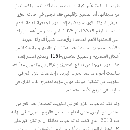
طرمب للرئاسة الأمريكية، وتبنيه سياسة أكثر انحيازاً لإسرائيل
من سابقاتها. أمّا المتغير الإقليمي فقد تجلى في حادثة الغزو
العراقي لدولة الكويت، وقضية إلغاء قرار الجمعية العامة للأمم
المتحدة الرقم 3379 لعام 1975 الذي يعتبر من أهم القرارات
التي اتخذتها الأمم المتحدة وأزعجت كثيراً الدولة العبرية
وقضّت مضجعها، حيث اعتبر هذا القرار «الصهيونية شكـلاً من
أشكال العنصرية والتمييز العنصري»
[18]
. ويمكن اعتبار إلغاء
هذا القرار نتيجة من نتائج المتغيرَين الإقليمي والدولي معاً، فقد
ساعدت أجواء ما بعد الحرب الباردة وإرهاصات الغزو العراقي
للكويت في تشكيل موقف دولي مؤيد لمقترح إلغاء القرار، في
سابقة في تاريخ الأمم المتحدة.
ولم تكد تداعيات الغزو العراقي للكويت تضمحل بعد أكثر من
عقدين من الزمن، حتى اندلع ما يسمى «الربيع العربي» في نهاية
عام 2010، الذي كانت له تداعيات مماثلة إن لم تكن أكبر على
كل المنطقة العربية، حيث أفرز حالة من الضعف العربي وعدم