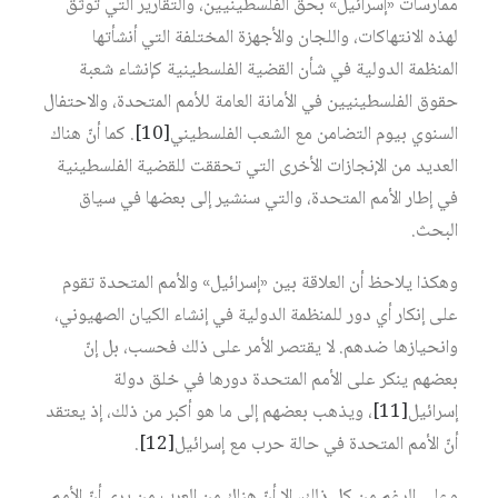
ممارسات «إسرائيل» بحق الفلسطينيين، والتقارير التي توثق
لهذه الانتهاكات، واللجان والأجهزة المختلفة التي أنشأتها
المنظمة الدولية في شأن القضية الفلسطينية كإنشاء شعبة
حقوق الفلسطينيين في الأمانة العامة للأمم المتحدة، والاحتفال
السنوي بيوم التضامن مع الشعب الفلسطيني
[10]
. كما أنّ هناك
العديد من الإنجازات الأخرى التي تحققت للقضية الفلسطينية
في إطار الأمم المتحدة، والتي سنشير إلى بعضها في سياق
البحث.
وهكذا يلاحظ أن العلاقة بين «إسرائيل» والأمم المتحدة تقوم
على إنكار أي دور للمنظمة الدولية في إنشاء الكيان الصهيوني،
وانحيازها ضدهم. لا يقتصر الأمر على ذلك فحسب، بل إنّ
بعضهم ينكر على الأمم المتحدة دورها في خلق دولة
إسرائيل
[11]
، ويذهب بعضهم إلى ما هو أكبر من ذلك، إذ يعتقد
أنّ الأمم المتحدة في حالة حرب مع إسرائيل
[12]
.
وعلى الرغم من كل ذلك، إلا أنّ هناك من العرب من يرى أنّ الأمم