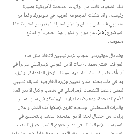
تلك الضغوط كانت من الولايات المتحدة الأمريكية بصورة
رئيسية. وقد شكلت المجموعة العربية في نيويورك وفداً من
مندوبي فلسطين وعمان والعراق لمقابلة غوتيريس لمتابعة هذا
الموضوع
[25]
، من دون أن تكون لهذا التحرك أيّ نتائج
ملموسة.
وقد نال غوتيريس إعجاب الإسرائيليين لاتخاذ مثل هذه
المواقف، فنشر معهد دراسات الأمن القومي الإسرائيلي تقريراً في
آب/أغسطس 2017 أشاد فيه بمواقف الرجل الداعمة لإسرائيل،
بما في ذلك بحثه إمكان تعيين وزيرة الخارجية السابقة تسيبي
ليفني وعضو الكنيست الإسرائيلي في منصب وكيل الأمين العام
للأمم المتحدة، ومعارضته لقرارات اليونسكو في شأن القدس
والتراث الفلسطيني، وسحبه تقرير الإسكوا آنف الذكر، وإعلان
براءته من احتفال لجنة الأمم المتحدة المعنية بالتحقيق في
الممارسات الإسرائيلية التي تمس حقوق الإنسان حيال الشعب
الفلسطيني الذي أقيم في مقر الأمم المتحدة خلال شهر حزيران/