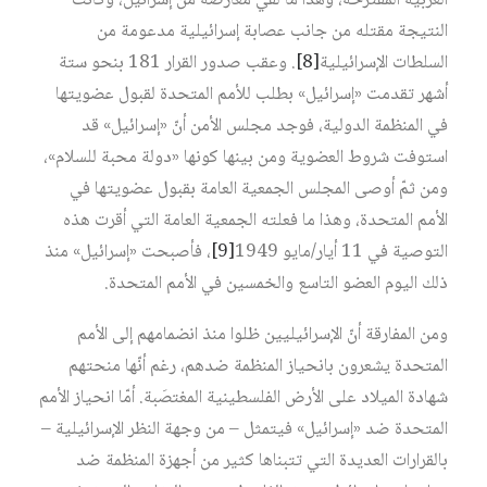
العربية المقترحة، وهذا ما لقي معارضة من إسرائيل، وكانت
النتيجة مقتله من جانب عصابة إسرائيلية مدعومة من
السلطات الإسرائيلية
[8]
. وعقب صدور القرار 181 بنحو ستة
أشهر تقدمت «إسرائيل» بطلب للأمم المتحدة لقبول عضويتها
في المنظمة الدولية، فوجد مجلس الأمن أنّ «إسرائيل» قد
استوفت شروط العضوية ومن بينها كونها «دولة محبة للسلام»،
ومن ثمّ أوصى المجلس الجمعية العامة بقبول عضويتها في
الأمم المتحدة، وهذا ما فعلته الجمعية العامة التي أقرت هذه
التوصية في 11 أيار/مايو 1949‏
[9]
، فأصبحت «إسرائيل» منذ
ذلك اليوم العضو التاسع والخمسين في الأمم المتحدة.
ومن المفارقة أنّ الإسرائيليين ظلوا منذ انضمامهم إلى الأمم
المتحدة يشعرون بانحياز المنظمة ضدهم، رغم أنّها منحتهم
شهادة الميلاد على الأرض الفلسطينية المغتصَبة. أمّا انحياز الأمم
المتحدة ضد «إسرائيل» فيتمثل – من وجهة النظر الإسرائيلية –
بالقرارات العديدة التي تتبناها كثير من أجهزة المنظمة ضد