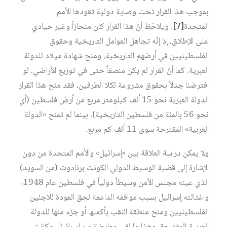
بموجب هذا القرار تحت وصاية دولية تقودها الأمم
المتحدة
[7]
. ويلاحَظ أنّ هذا القرار كان منحازاً وغير حيادي
على الإطلاق، إذ إنّه تجاهل العوامل التاريخية وحقوق
الفلسطينيين في أرضهم التاريخية، ومنح شهادة ميلاد للدولة
العبرية. كما أنّ القرار لم يكن منصفاً حتى في توزيع الأراضي، لو
افترضنا جدلاً بحقوق مشروعة لكلا الطرفين، فقد منح هذا القرار
الدولة العبرية نحو 15 ألف كيلومتر مربع من أرض فلسطين (أي
نحو 56 بالمئة من فلسطين التاريخية)، بينما لم تمنح «الدولة
العربية» المقترحة سوى 11 ألف كم مربع.
ولا يمكن دراسة العلاقة بين «إسرائيل» والأمم المتحدة من دون
الإشارة إلى قضية الوسيط الدولي الكونت برنادوت (من السويد)
الذي عينه مجلس الأمن وسيطاً دولياً في فلسطين عام 1948،
واغتالته إسرائيل بسبب مواقفه الداعمة لحق العودة للاجئين
الفلسطينيين ومنح منطقة النقب بأكملها أو جزء منها للدولة