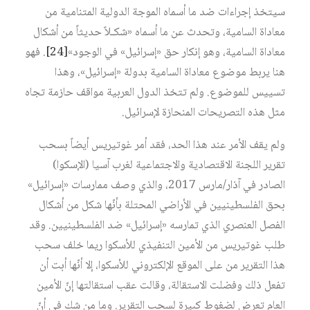
سيتخذ إجراءات ضد ما أسماه الموجة الدولية المتنامية من
معاداة السامية، وتحدث عن ما أسماه «شكـلاً حديثاً من أشكال
معاداة السامية، وهو إنكار حق «إسرائيل» في الوجود»
[24]
. فهو
هنا يربط موضوع معاداة السامية بدولة «إسرائيل»، وهذا
تسييس للموضوع. ولم تتخذ الدول العربية مواقف حازمة تجاه
مثل هذه التصريحات المنحازة لإسرائيل.
ولم يقف الأمر عند هذا الحد، فقد أمر غوتيريس أيضاً بسحب
تقرير اللجنة الاقتصادية والاجتماعية لغرب آسيا (الإسكوا)
الصادر في آذار/مارس 2017، والذي وصف ممارسات «إسرائيل»
بحق الفلسطينيين في الأراضي المحتلة بأنّها شكل من أشكال
الفصل العنصري الذي تمارسه «إسرائيل» ضد الفلسطينيين. وقد
طلب غوتيريس من الأمين التنفيذي للأسكوا ريما خلف سحب
هذا التقرير من على الموقع الإلكتروني للأسكوا، إلا أنّها أبت أن
تفعل ذلك وفضلت الاستقالة، وقالت عقب استقالتها إنّ الأمين
العام تعرض لضغوط كبيرة لسحب التقرير. وما من شك في أنّ