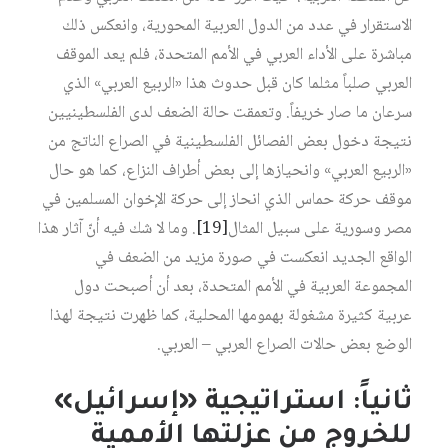
الاستقرار في عدد من الدول العربية المحورية، وانعكس ذلك
مباشرة على الأداء العربي في الأمم المتحدة، فلم يعد الموقف
العربي صلباً مثلما كان قبل حدوث هذا «الربيع العربي» الذي
سرعان ما صار خريفاً. وتعمقت حالة الضعف لدى الفلسطينيين
نتيجة دخول بعض الفصائل الفلسطينية في الصراع الناتج من
«الربيع العربي» وانحيازها إلى بعض أطراف النزاع، كما هو حال
موقف حركة حماس الذي انحاز إلى حركة الإخوان المسلمين في
مصر وسورية على سبيل المثال
[19]
. وما لا شك فيه أنّ آثار هذا
الواقع الجديد انعكست في صورة مزيد من الضعف في
المجموعة العربية في الأمم المتحدة، بعد أن أصبحت دول
عربية كثيرة مشغولة بهمومها المحلية، كما ظهرت نتيجة لهذا
الوضع بعض حالات الصراع العربي – العربي.
ثانياً: استراتيجية «إسرائيل»
للخروج من عزلتها الأممية