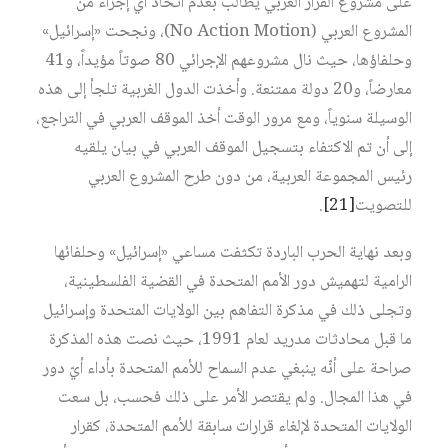
على مشروع القرار العربي يطالب بعدم اتخاذ أي إجراء من
المشروع العربي (No Action Motion)، ونجحت «إسرائيل»
وحلفاؤها، حيث نال مشروعهم الإجرائي 80 صوتاً مؤيداً، و41
معارضاً، و20 دولة ممتنعة. وأخذت الدول الغربية تلجأ إلى هذه
الوسيلة سنوياً، ومع مرور الوقت أخذ الموقف العربي في التراجع،
إلى أن تم الاكتفاء بتسجيل الموقف العربي في بيان يلقيه
رئيس المجموعة العربية، من دون طرح المشروع العربي
للتصويت
[21]
.
وبعد نهاية الحرب الباردة تكثفت مساعي «إسرائيل» وحلفائها
الرامية لتهميش دور الأمم المتحدة في القضية الفلسطينية،
وتجلى ذلك في مذكرة التفاهم بين الولايات المتحدة وإسرائيل
ما قبل محادثات مدريد لعام 1991، حيث نصت هذه المذكرة
صراحة على أنّه ينبغي عدم السماح للأمم المتحدة بأداء أيّ دور
في هذا المجال. ولم يقتصر الأمر على ذلك فحسب، بل سعت
الولايات المتحدة لإلغاء قرارات سابقة للأمم المتحدة، كقرار