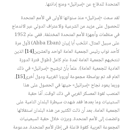
المتحدة للدفاع عن «إسرائيل» ومنع إدانتها.
لقد سعت «إسرائيل» منذ سنواتها الأولى في الأمم المتحدة
للحصول على مزيد من الشرعية والاعتراف الدولي عبر الاندماج
في منظمات وأجهزة الأمم المتحدة المختلفة. ففي عام 1952
على سبيل المثال، انتُخب أبا إيبان (Abba Eban) لأول مرة
كأحد نواب رئيس الجمعية العامة الواحد والعشرين
[14]
الذين
تنتخبهم الجمعية العامة لمدة عام كامل (طوال فترة الدورة
العادية للجمعية العامة). علماً بأنّ ترشيح «إسرائيل» في ذلك
العام قد تم بواسطة مجموعة أوروبا الغربية ودول أخرى
[15]
.
وربما يعود نجاح «إسرائيل» حينها في الحصول على هذا
المنصب لقوة المعسكر الغربي في ذلك الوقت. أمّا حقبة
الستينيات وما بعدها فقد شهدت سيطرة البلدان النامية على
الجمعية العامة، بعد أن نالت الكثير من هذه البلدان استقلالها
وانضمت إلى الأمم المتحدة، وبرزت خلال حقبة السبعينيات
المجموعة العربية كقوة فاعلة في إطار الأمم المتحدة، مدعومة