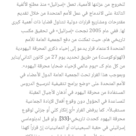
للخروج من عزلتها الأممية، تعمل «إسرائيل» منذ مطلع الألفية
الثالثة على الاندماج في عمل الأمم المتحدة من خلال تقديم
مقترحات ومشاريع قرارات دولية تتناول قضايا ذات أهمية كبرى
لها. ففي عام 2005 نجحت «إسرائيل» في تحقيق مكسب
تاريخي هام، حيث تمكنت من دفع الجمعية العامة للأمم
المتحدة لاعتماد قرار يدعو إلى إحياء ذكرى المحرقة اليهودية
(الهولوكوست) من طريق تحديد يوم 27 من كانون الثاني/يناير
من كل عام كــ «يوم عالمي لإحياء ضحايا محرقة اليهود».
وبموجب هذا القرار تحث الجمعية العامة الدول الأعضاء في
الأمم المتحدة على «وضع برامج تثقيفية لترسيخ الدروس
المستفادة من محرقة اليهود في أذهان الأجيال المقبلة
للمساعدة في الحؤول دون وقوع أفعال الإبادة الجماعية
مستقبـلاً». كما يرفض القرار «أيّ إنكار كلي أو جزئي لوقوع
محرقة اليهود كحدث تاريخي»
[33]
. ولو قيل لدبلوماسي
إسرائيلي في حقبة السبعينيات أو الثمانينيات إنّ قراراً كهذا