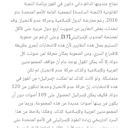
نجاح مندوبها الدائم داني دانون في الفوز برئاسة اللجنة
القانونية (اللجنة السادسة) للجمعية العامة للأمم المتحدة عام
2016، رغم معارضة الدول الإسلامية وحركة عدم الانحياز. وقد
تحدثت بعض التقارير عن تصويت أربع دول عربية على الأقل
لمصلحة المندوب الإسرائيلي
[17]
. وعلى الرغم من صعوبة
التسليم بمثل هذه التقارير، لأنّ هذه الانتخابات تُجرى بطريقة
الاقتراع السري، ومن الصعوبة بمكان معرفة لمن صوتت كل
دولة، إلا أنّه يمكن القول بوجه عام أنّ مواقف المجموعتين
العربية والإسلامية وكذلك حركة عدم الانحياز، لم تكن
متماسكة، ولو كانت كذلك لما تمكنت «إسرائيل» من الفوز في
هذه الانتخابات. إنّ حركة عدم الانحياز وحدها تتكون من 120
دولة، فكيف يمكن لإسرائيل الحصول على 109 أصوات دون أن
يكون من بينها أصوات عديدة من هذه المجموعة، وربما من
المجموعتين العربية والإسلامية كذلك. وهكذا يلاحظ من هذا
السرد التاريخي زيادة النفوذ الإسرائيلي في الأمم المتحدة على