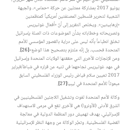
يونيو 2017 بمشاركة ممثلين عن حركة «حماس»، والجبهة
الشعبية لتحرير فلسطين المصنفتين أمريكياً كمنظمتين
«إرهابيتين». ويخلص التقرير إلى أنّ «أفعال غوتيريس
وتصريحاته وخطاباته بشأن الموضوعات ذات الصلة بإسرائيل
تخلق انطباعاً بأنّه ليس على دراية بالقصور المؤسسي للأمم
المتحدة فحسب، بل إنّه ملتزم بتصحيح هذا الوضع»
[26]
.
ومن الإنجازات الأخرى التي حققتها الولايات المتحدة وإسرائيل
في عهد غوتيريس نجاحهما في ثنيه عن قراره في شباط/فبراير
2017 تعيين سلام فياض رئيس الوزراء الفلسطيني السابق
مبعوثاً للأمم المتحدة في ليبيا
[27]
.
وكالة الأمم المتحدة لغوث وتشغيل اللاجئين الفلسطينيين في
الشرق الأدنى (الأونروا) هي الأخرى تقع في مرمى الاستهداف
الإسرائيلي، بهدف تهميش دور المنظمة الدولية في معالجة
القضية الفلسطينية. وتعبِّر الوكالة من وجهة النظر الإسرائيلية