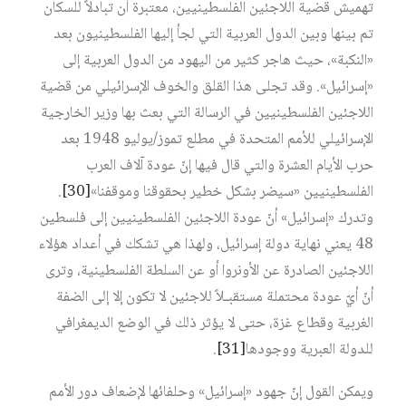
تهميش قضية اللاجئين الفلسطينيين، معتبرة أن تبادلاً للسكان
تم بينها وبين الدول العربية التي لجأ إليها الفلسطينيون بعد
«النكبة»، حيث هاجر كثير من اليهود من الدول العربية إلى
«إسرائيل». وقد تجلى هذا القلق والخوف الإسرائيلي من قضية
اللاجئين الفلسطينيين في الرسالة التي بعث بها وزير الخارجية
الإسرائيلي للأمم المتحدة في مطلع تموز/يوليو 1948 بعد
حرب الأيام العشرة والتي قال فيها إنّ عودة آلاف العرب
الفلسطينيين «سيضر بشكل خطير بحقوقنا وموقفنا»
[30]
.
وتدرك «إسرائيل» أنّ عودة اللاجئين الفلسطينيين إلى فلسطين
48 يعني نهاية دولة إسرائيل، ولهذا هي تشكك في أعداد هؤلاء
اللاجئين الصادرة عن الأونروا أو عن السلطة الفلسطينية، وترى
أنّ أيّ عودة محتملة مستقبـلاً للاجئين لا تكون إلا إلى الضفة
الغربية وقطاع غزة، حتى لا يؤثر ذلك في الوضع الديمغرافي
للدولة العبرية ووجودها
[31]
.
ويمكن القول إنّ جهود «إسرائيل» وحلفائها لإضعاف دور الأمم