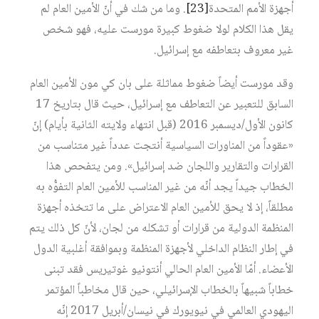
أجهزة الأمم المتحدة
[23]
. وما من شك في أنّ الأمين العام لم
يقل هذا الكلام لولا ضغوط كبيرة مورست عليه، فهو شخص
غير معروف بتعاطفه مع إسرائيل.
وقد مورست أيضاً ضغوط مماثلة على بان كي مون الأمين العام
السابق للتعبير عن التعاطف مع إسرائيل، حيث قال بتاريخ 17
كانون الأول/ديسمبر 2016 (قبل انتهاء ولايته الثانية بأيام) إنّ
«عقوداً من المناورات السياسية أنتجت عدداً غير متناسب من
القرارات والتقارير واللجان ضد إسرائيل». ومن يتفحص هذا
الخطاب جيداً يجد أنّه من غير المناسب للأمين العام التفوُّه به
مطلقاً، إذ لا يحق للأمين العام الاعتراض على ما تتخذه أجهزة
المنظمة الدولية من قرارات أو تشكله من لجان، لأنّ كل ذلك يتم
في إطار النظام الداخلي لأجهزة المنظمة وبموافقة أغلبية الدول
الأعضاء. أمّا الأمين العام الحالي أنتونيو غوتيريس فقد تبنى
خطاباً شبيهاً بالخطاب الإسرائيلي، حين قال مخاطباً المؤتمر
اليهودي العالمي في نيويورك في نيسان/أبريل 2017 إنّه