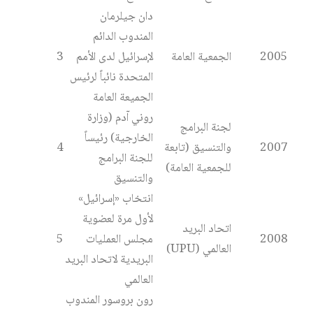
دان جيلرمان
المندوب الدائم
2005
الجمعية العامة
لإسرائيل لدى الأمم
3
المتحدة نائباً لرئيس
الجميعة العامة
روني آدم (وزارة
لجنة البرامج
الخارجية) رئيساً
2007
والتنسيق (تابعة
4
للجنة البرامج
للجمعية العامة)
والتنسيق
انتخاب «إسرائيل»
لأول مرة لعضوية
اتحاد البريد
2008
مجلس العمليات
5
العالمي (UPU)
البريدية لاتحاد البريد
العالمي
رون بروسور المندوب