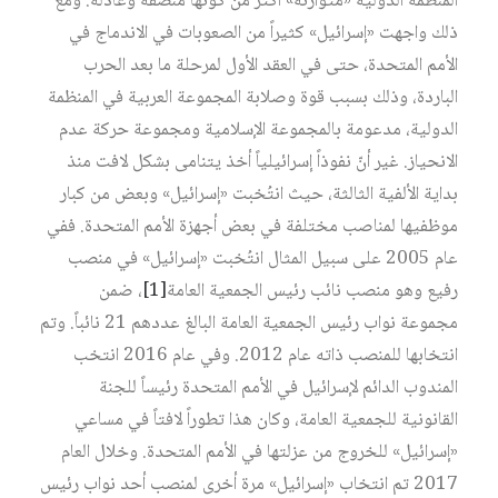
المنظمة الدولية «متوازنة» أكثر من كونها منصفة وعادلة. ومع
ذلك واجهت «إسرائيل» كثيراً من الصعوبات في الاندماج في
الأمم المتحدة، حتى في العقد الأول لمرحلة ما بعد الحرب
الباردة، وذلك بسبب قوة وصلابة المجموعة العربية في المنظمة
الدولية، مدعومة بالمجموعة الإسلامية ومجموعة حركة عدم
الانحياز. غير أنّ نفوذاً إسرائيلياً أخذ يتنامى بشكل لافت منذ
بداية الألفية الثالثة، حيث انتُخبت «إسرائيل» وبعض من كبار
موظفيها لمناصب مختلفة في بعض أجهزة الأمم المتحدة. ففي
عام 2005 على سبيل المثال انتُخبت «إسرائيل» في منصب
رفيع وهو منصب نائب رئيس الجمعية العامة
[1]
، ضمن
مجموعة نواب رئيس الجمعية العامة البالغ عددهم 21 نائباً. وتم
انتخابها للمنصب ذاته عام 2012. وفي عام 2016 انتخب
المندوب الدائم لإسرائيل في الأمم المتحدة رئيساً للجنة
القانونية للجمعية العامة، وكان هذا تطوراً لافتاً في مساعي
«إسرائيل» للخروج من عزلتها في الأمم المتحدة. وخلال العام
2017 تم انتخاب «إسرائيل» مرة أخرى لمنصب أحد نواب رئيس