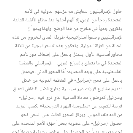
حاول الإسرائيليون التعايش مع عزلتهم الدولية في الأمم
المتحدة ردحاً من الزمن، إلا أنّهم أخذوا منذ مطلع الألفية الثالثة
يفكرون جدياً في مخرج من هذا الوضع. ولهذا يبدو أنّ
الإسرائيليين وضعوا استراتيجية طويلة المدى للخروج من هذه
الحالة من العزلة الدولية. وتتكون هذه الاستراتيجية من ثلاثة
محاور أساسية: الأول، يتمثل بالعمل على إضعاف دور الأمم
المتحدة في ما يتعلق بالصراع العربي – الإسرائيلي والقضية
الفلسطينية على وجه التحديد؛ أمّا المحور الثاني، فيتمثل
بالعمل على دمج «إسرائيل» في المنظمة الدولية من خلال
تقديم مشاريع قرارات غير سياسية وطرح قضايا للنقاش تتعلق
بإسرائيل كموضوع معاداة السامية الذي ترى فيه «إسرائيل»
فرصة للتعبير عن «مظلومية اليهود التاريخية» لكسب المزيد
من التعاطف الدولي. ويركز المحور الثالث على السعي نحو
حصول «إسرائيل» على عضوية بعض أجهزة الأمم المتحدة على
نحوٍ متدرج، بدءاً من الحصول على مناصب شرفية وصولاً نحو