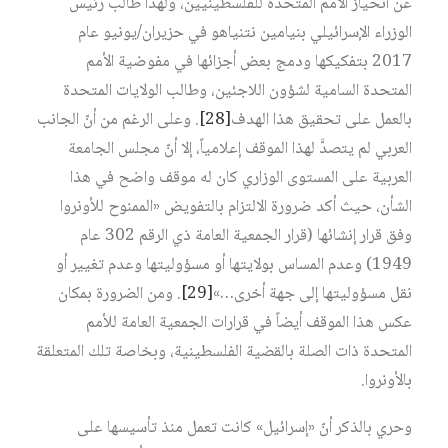
عن انحياز الأمم المتحدة للفلسطينيين، ولهذا طالب رئيس
الوزراء الإسرائيلي بنيامين نتنياهو في حزيران/يونيو عام
2017 بتفكيكها ودمج بعض أجزائها في مفوضية الأمم
المتحدة السامية لشؤون اللاجئين، وطالب الولايات المتحدة
بالعمل على تحقيق هذا الهدف
[28]
. وعلى الرغم من أنّ الجانب
العربي لم يتصدَّ لهذا الموقف إعلامياً، إلا أنّ مجلس الجامعة
العربية على المستوى الوزاري كان له موقف واضح في هذا
الشأن، حيث أكد ضرورة الالتزام بالتفويض «الممنوح للأونروا
وفق قرار إنشائها (قرار الجمعية العامة ذي الرقم 302 عام
1949) وعدم المساس بولايتها أو مسؤوليتها وعدم تغيير أو
نقل مسؤوليتها إلى جهة أخرى…»
[29]
. ومن الضرورة بمكان
عكس هذا الموقف أيضاً في قرارات الجمعية العامة للأمم
المتحدة ذات الصلة بالقضية الفلسطينية، وبخاصة تلك المتعلقة
بالأونروا.
وحري بالذكر أنّ «إسرائيل» كانت تعمل منذ تأسيسها على