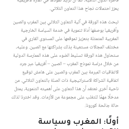
قاطرة الدول النامية، كما أن تزايد نفوذها في القارة الأفريقية
يعزز احتمالات نجاح هذا التعاون الثلاثي.
تبحث هذه الورقة في آلية التعاون الثلاثي بين المغرب والصين
وأفريقيا بوصفها أداة تنموية في خدمة السياسة الخارجية
المغربية المتمثلة بتعزيز تموقعها على المستوى القاري في
مختلف المجالات مستعينة بذلك بشراكتها مع الصين. وعليه،
ستحاول هذه الورقة تسليط الضوء على هذه الممارسة الدولية
من خلال دراسة نموذج المغرب – الصين – أفريقيا عبر جرد
الاتفاقيات المبرمة بين المغرب والصين على هامش توقيع
اتفاقية الشراكة الاستراتيجية ذات الصلة بالتعاون الثلاثي. من
ناحية أخرى نعتقد أن هذا التعاون على أهميته التنموية، يمثل
مدخلًا مهمًا للتغلب على مجموعة من الأزمات. وقد اخترنا لذلك
حالة جائحة كورونا.
أولًا: المغرب وسياسة