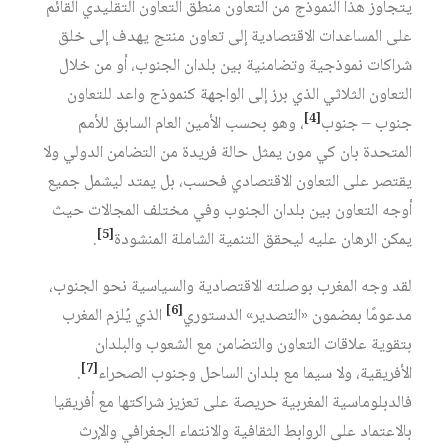
يتجاوز هذا النموذج من التعاون منطق التعاون التقليدي القائم
على المساعدات الاقتصادية إلى تعاون منتج يهدف إلى خلق
شراكات نموذجية وتضامنية بين بلدان الجنوب، أو من خلال
التعاون الثلاثي الذي برز إلى الواجهة كنموذج واعد للتعاون
[4]
جنوب – جنوب
، وهو بحسب الأمين العام السابق للأمم
المتحدة بان كي مون يمثل حالة فريدة من التضامن الدولي ولا
يقتصر على التعاون الاقتصادي فحسب، بل يمتد ليشمل جميع
أوجه التعاون بين بلدان الجنوب وفي مختلف المجالات حيث
[5]
يمكن الرهان عليه ليحقق التنمية الشاملة المنشودة
.
لقد وجه المغرب بوصلته الاقتصادية والسياسية نحو الجنوب،
[6]
مدعومًا بمضمون «التصدير» الدستوري
الذي يُلزم المغرب
بتقوية علاقات التعاون والتضامن مع الشعوب والبلدان
[7]
الأفريقية، ولا سيما مع بلدان الساحل وجنوب الصحراء
.
فالدبلوماسية المغربية حريصة على تعزيز شراكتها مع أفريقيا
بالاعتماد على الروابط الثقافية والانتماء الجغرافي والإرث