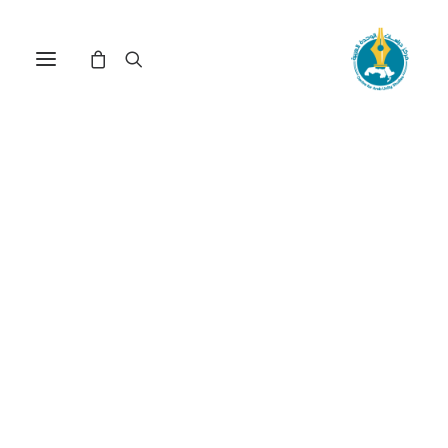
في
مقالات
•
9 يونيو، 2026
عدد الزيارات:
233
آلية التعاون الثلاثي في
الممارسة المغربية
الدولية: (المغرب – الصين
– أفريقيا)
الكاتب:
إسماعيل الرزاوي
DOI:
https://doi.org/10.65506/240609