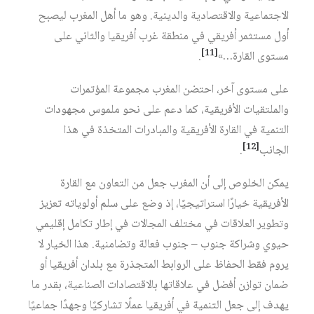
الاجتماعية والاقتصادية والدينية. وهو ما أهل المغرب ليصبح
أول مستثمر أفريقي في منطقة غرب أفريقيا والثاني على
[11]
مستوى القارة…»
.
على مستوى آخر، احتضن المغرب مجموعة المؤتمرات
والملتقيات الأفريقية، كما دعم على نحو ملموس مجهودات
التنمية في القارة الأفريقية والمبادرات المتخذة في هذا
[12]
الجانب
.
يمكن الخلوص إلى أن المغرب جعل من التعاون مع القارة
الأفريقية خيارًا استراتيجيًا، إذ وضع على سلم أولوياته تعزيز
وتطوير العلاقات في مختلف المجالات في إطار تكامل إقليمي
حيوي وشراكة جنوب – جنوب فعالة وتضامنية. هذا الخيار لا
يروم فقط الحفاظ على الروابط المتجذرة مع بلدان أفريقيا أو
ضمان توازن أفضل في علاقاتها بالاقتصادات الصناعية، بقدر ما
يهدف إلى جعل التنمية في أفريقيا عملًا تشاركيًا وجهدًا جماعيًا