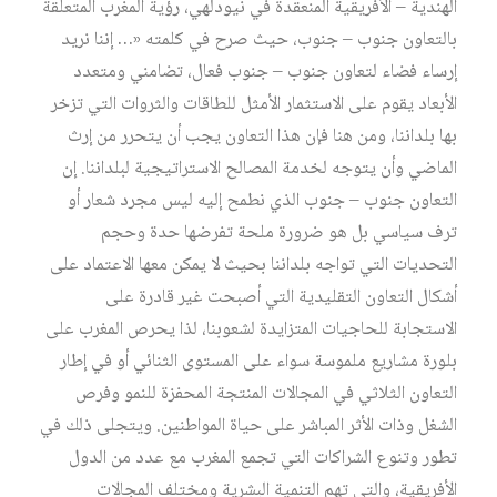
الهندية – الأفريقية المنعقدة في نيودلهي، رؤية المغرب المتعلقة
بالتعاون جنوب – جنوب، حيث صرح في كلمته «… إننا نريد
إرساء فضاء لتعاون جنوب – جنوب فعال، تضامني ومتعدد
الأبعاد يقوم على الاستثمار الأمثل للطاقات والثروات التي تزخر
بها بلداننا، ومن هنا فإن هذا التعاون يجب أن يتحرر من إرث
الماضي وأن يتوجه لخدمة المصالح الاستراتيجية لبلداننا. إن
التعاون جنوب – جنوب الذي نطمح إليه ليس مجرد شعار أو
ترف سياسي بل هو ضرورة ملحة تفرضها حدة وحجم
التحديات التي تواجه بلداننا بحيث لا يمكن معها الاعتماد على
أشكال التعاون التقليدية التي أصبحت غير قادرة على
الاستجابة للحاجيات المتزايدة لشعوبنا، لذا يحرص المغرب على
بلورة مشاريع ملموسة سواء على المستوى الثنائي أو في إطار
التعاون الثلاثي في المجالات المنتجة المحفزة للنمو وفرص
الشغل وذات الأثر المباشر على حياة المواطنين. ويتجلى ذلك في
تطور وتنوع الشراكات التي تجمع المغرب مع عدد من الدول
الأفريقية، والتي تهم التنمية البشرية ومختلف المجالات