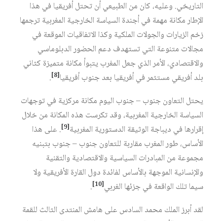
التاريخي. وعليه، كان من الطبيعي أن تحتل أفريقيا في هذا
الإطار مكانة مهمة في أجندة السياسة الخارجية المغربية ترجمها
زخم الزيارات والجولات الملكية وكذا الاتفاقيات الموقعة في
مجالات متنوعة التي تستهدف دعم الحضور الدبلوماسي
والاقتصادي، الأمر الذي جعل المغرب يتبوأ مكانة متميزة كثاني
[8]
بلد أفريقي مستثمر في أفريقيا بعد جنوب أفريقيا
.
يحتل التعاون جنوب – جنوب اليوم مكانة مركزية في توجهات
السياسة الخارجية المغربية، وقد تكرست هذه المكانة من خلال
[9]
إقرارها في ديباجة الوثيقة الدستورية المغربية
. على هذا
الأساس، طور المغرب مقاربة للتعاون جنوب – جنوب بتبنيه
مجموعة من المبادرات السياسية والاقتصادية والتقنية
والإنسانية الموجهة بالأساس لفائدة دول القارة الأفريقية ولا
[10]
سيما تلك الواقعة في جزئها الغربي
.
لقد أبرز الملك محمد السادس على هامش المنتدى الثالث للقمة