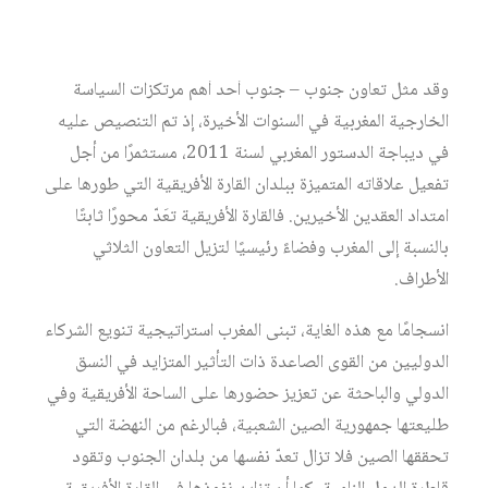
التعاون الدولي والتعاون جنوب – جنوب، ووسيلة تتيح إدراك
[1]
حاجات أطراف هذا التعاون
.
وقد مثل تعاون جنوب – جنوب أحد أهم مرتكزات السياسة
الخارجية المغربية في السنوات الأخيرة، إذ تم التنصيص عليه
في ديباجة الدستور المغربي لسنة 2011، مستثمرًا من أجل
تفعيل علاقاته المتميزة ببلدان القارة الأفريقية التي طورها على
امتداد العقدين الأخيرين. فالقارة الأفريقية تعَدّ محورًا ثابتًا
بالنسبة إلى المغرب وفضاءً رئيسيًا لتزيل التعاون الثلاثي
الأطراف.
انسجامًا مع هذه الغاية، تبنى المغرب استراتيجية تنويع الشركاء
الدوليين من القوى الصاعدة ذات التأثير المتزايد في النسق
الدولي والباحثة عن تعزيز حضورها على الساحة الأفريقية وفي
طليعتها جمهورية الصين الشعبية، فبالرغم من النهضة التي
تحققها الصين فلا تزال تعدّ نفسها من بلدان الجنوب وتقود