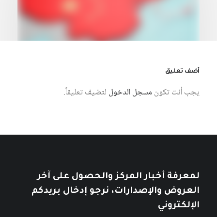
أضف تعليق
يجب أنت تكون
مسجل الدخول
لتضيف تعليقاً.
7 أغسطس، 2026
«باثولوجيا» الحروب الوظيفية في أوروبا
وصعود الصين
كتبه مركز دراسات الوحدة العربية
لمعرفة أخبار المركز والحصول على آخر
العروض والإصدارات، نرجو إدخال بريدكم
الإلكتروني