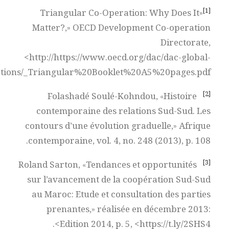
[1]
«Triangular Co-Operation: Why Does It
Matter?,» OECD Development Co-operation
Directorate,
<http://https://www.oecd.org/dac/dac-global-
ations/_Triangular%20Booklet%20A5%20pages.pdf>.
[2]
Folashadé Soulé-Kohndou, «Histoire
contemporaine des relations Sud-Sud. Les
contours d’une évolution graduelle,» Afrique
contemporaine, vol. 4, no. 248 (2013), p. 108.
[3]
Roland Sarton, «Tendances et opportunités
sur l’avancement de la coopération Sud-Sud
au Maroc: Etude et consultation des parties
prenantes,» réalisée en décembre 2013:
Edition 2014, p. 5, <https://t.ly/2SHS4>.