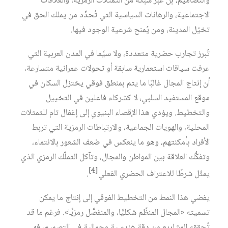
والتصاميم، بل عبر شبكة من التمثلات الرمزية، والعلاقات
الاجتماعية، والرهانات السياسية التي تُحدِّد من يملك الحق في
تخيّل المدينة، ومن يُمنح شرعية الوجود فيها.
تُبرز تجارب حضرية متعددة، ولا سيَّما في المدن العربية التي
عرفت سياقات استعمارية سابقة أو تحولات عمرانية متسارعة،
أن إنتاج المجال غالبًا ما يتم بمنطق فوقي يختزل السكان في
موقع المستفيد السلبي، لا كشركاء فاعلين في التخييل
والتخطيط. ويؤدي هذا الإقصاء البنيوي إلى إغفال تام للتمثلات
المحلية، والهويات الجماعية، والارتباطات الرمزية التي تربط
الأفراد بأمكنتهم، وهو ما ينعكس في ضعف الشعور بالانتماء،
وتفكُّك العلاقة بين المواطن والمجال، وتآكل التملّك الرمزي الذي
[4]
يمثّل شرطًا للاعتراف الحضري الفعلي‏
.
يفضي هذا النمط من التخطيط الفوقي إلى إنتاج ما يمكن
تسميته «المجال المنظَّم شكليًّا، والمنفصَّل رمزيًّا». فرغم ما قد
تُحققه المشاريع من دقة هندسية وجمالية في التصميم، فهي