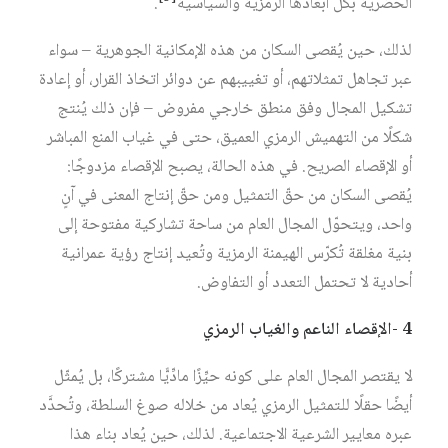
الحضرية بكل أبعادها الرمزية والسياسية‏
.
لذلك، حين يُقصى السكان من هذه الإمكانية الجوهرية – سواء
عبر تجاهل تمثلاتهم، أو تغييبهم عن دوائر اتخاذ القرار، أو إعادة
تشكيل المجال وفق منطق خارجي مفروض – فإن ذلك يُنتج
شكلًا من التهميش الرمزي العميق، حتى في غياب المنع المباشر
أو الإقصاء الصريح. في هذه الحالة، يصبح الإقصاء مزدوجًا:
يُقصى السكان من حقّ التمثيل ومن حقّ إنتاج المعنى في آنٍ
واحد، ويتحوّل المجال العام من ساحة تشاركية مفتوحة إلى
بنية مغلقة تُكرّس الهيمنة الرمزية وتُعيد إنتاج رؤية عمرانية
أحادية لا تحتمل التعدد أو التفاوض.
4 -الإقصاء الناعم والغياب الرمزي
لا يقتصر المجال العام على كونه حيِّزًا مادِّيًّا مشتركًا، بل يُمثّل
أيضًا حقلًا للتمثيل الرمزي يُعاد من خلاله صوغ السلطة، وتُحدَّد
عبره معايير الشرعية الاجتماعية. لذلك، حين يُعاد بناء هذا