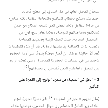
التي تعيش في قاعدتها الاجتماعية.
يتحوّل المجال العام، في هذا السياق، إلى سطح مُحايد
اجتماعيًّا، مُسيّج بخطاب التنظيم والنجاعة التقنية، لكنه منزوع
من حرارة التفاعل وثراء المعنى الذي يُنتجه السكان من خلال
تمثلاتهم وممارساتهم اليومية. وهكذا يُعاد إنتاج نوع من
«التجميل المجرّد»، حيث تحضر البنية بصلابتها المعمارية
وتغيب الذات الإنسانية بفاعليتها الرمزية. غير أن هذه القطيعة لا
تُعد أثرًا جانبيًّا عرضيًّا، بل تُمثّل مؤشرًا بنيويًّا على أزمة الحضور
الاجتماعي في السياسات الحضرية المعاصرة، وعلى تفكك الرابط
[6]
بين المجال والفاعلين الذين يُفترض أن يحتضنهم‏
.
3 – الحق في المدينة: من مجرد الولوج إلى القدرة على
التأثير
[7]
يُمثّل مفهوم «الحق في المدينة»‏
إطارًا نقديًا محوريًا لفهم
العلاقة بين الفاعل الاجتماعي والمجال الحضري، بوصفها علاقة