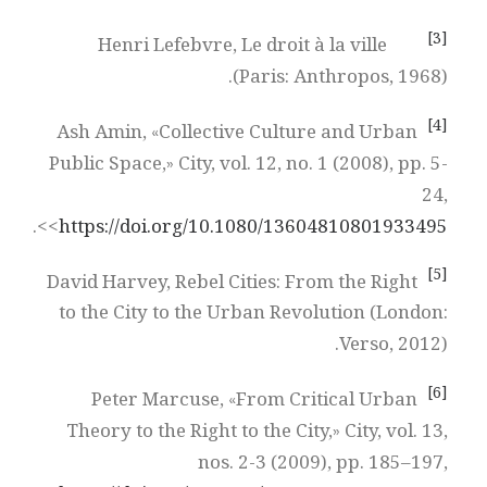
[3]
Henri Lefebvre, Le droit à la ville
(Paris: Anthropos, 1968).
[4]
Ash Amin, «Collective Culture and Urban
Public Space,» City, vol. 12, no. 1 (2008), pp. 5-
24,
>.
<
https://doi.org/10.1080/13604810801933495
[5]
David Harvey, Rebel Cities: From the Right
to the City to the Urban Revolution (London:
Verso, 2012).
[6]
Peter Marcuse, «From Critical Urban
Theory to the Right to the City,» City, vol. 13,
nos. 2-3 (2009), pp. 185–197,