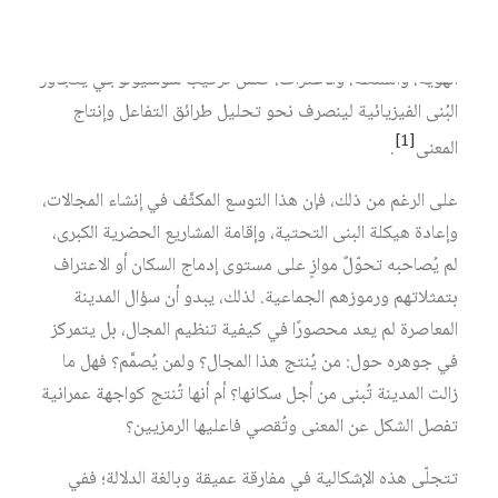
التفاوتات اللامرئية، وتتنامى التوترات الرمزية. في هذا السياق
المتشابك، لم تعد أسئلة التخطيط والعمران تنفصل عن رهانات
الهوية، والسلطة، والاعتراف، ضمن تركيب سوسيولوجي يتجاوز
البُنى الفيزيائية لينصرف نحو تحليل طرائق التفاعل وإنتاج
[1]
المعنى‏
.
على الرغم من ذلك، فإن هذا التوسع المكثَّف في إنشاء المجالات،
وإعادة هيكلة البنى التحتية، وإقامة المشاريع الحضرية الكبرى،
لم يُصاحبه تحوّلٌ موازٍ على مستوى إدماج السكان أو الاعتراف
بتمثلاتهم ورموزهم الجماعية. لذلك، يبدو أن سؤال المدينة
المعاصرة لم يعد محصورًا في كيفية تنظيم المجال، بل يتمركز
في جوهره حول: من يُنتج هذا المجال؟ ولمن يُصمَّم؟ فهل ما
زالت المدينة تُبنى من أجل سكانها؟ أم أنها تُنتج كواجهة عمرانية
تفصل الشكل عن المعنى وتُقصي فاعليها الرمزيين؟
تتجلّى هذه الإشكالية في مفارقة عميقة وبالغة الدلالة؛ ففي