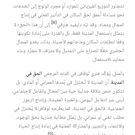
تتجاوز التوزيع الفيزيائي للموارد أو مجرد الولوج إلى الخدمات،
نحو مساءلة أعمق لحقّ السكان في التأثير الفعلي في إنتاج
[8]
المجال ومعناه. وقد نبّه دايفيد هارفي‏
إلى أن هذا «الحق» لا
يتمثّل باستعمال المدينة فقط، بل بالقدرة على إعادة تكوينها
وفقًا لتطلعات السكان وحاجاتهم الأصيلة. بذلك، يغدو المجال
الحضري حقلًا للصراع على التمثيل والاعتراف، لا مجرّد وعاء
محايد للاستعمال.
بالمثل، يُؤكّد هنري لوفافر، في كتابه المرجعي
الحق في
المدينة
، أن المدينة لا تُختزل في بُعدها العمراني أو المادي، بل
تتكون ضمن علاقة جدلية حية بين المجال والفاعل الاجتماعي،
تُبنى عبر التفاعل اليومي، والخبرة المعيشة، وإنتاج الرموز
الجماعية. فالحق في المدينة، كما يطرحه لوفافر، لا يُختزل في
مطلب تقني أو عمراني، بل يُمثّل مطالبة جذرية بحق الوجود،
والانتماء، والتعبير، والمشاركة الفعلية في إعادة إنتاج الحياة
[9]