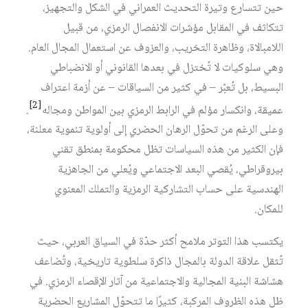
حين تتسارع وتيرة التحديث العمراني في الشكل والتجهيز،
تتكاثف في المقابل مؤشرات الانفصال الرمزي، من قبيل
اللامبالاة، وظاهرة التخريب، والعزوف عن استعمال المجال العام.
وهي سلوكيات لا تُختزل في بعدها القانوني أو الانضباطي
البسيط، بل تُعبّر – في كثير من السياقات – عن أزمة اعتراف
[2]
عميقة، وانكسار مؤلم في الرابط الرمزي بين المواطن ومجاله‏
.
وعلى الرغم من تحوّل الرهان الحضري إلى أولوية تنموية معلنة،
فإن الكثير من هذه السياسات تظل محكومة بمنطق تقني
بيروقراطي، يُقصي البعد الاجتماعي ويُعلي من الجاهزية
الهندسية على حساب التشاركية الرمزية والتملك المعنوي
للمكان.
يكتسب هذا التوتر ملامح أكثر حدّة في السياق العربي، حيث
تُثقل علاقة الدولة بالمجال ذاكرة سلطوية تاريخية، وتُضاعف
هشاشة البنية المجالية والاجتماعية من آثار الإقصاء الرمزي. في
ظل هذه الظروف المركبة، كثيرًا ما تتحوّل المشاريع الحضرية