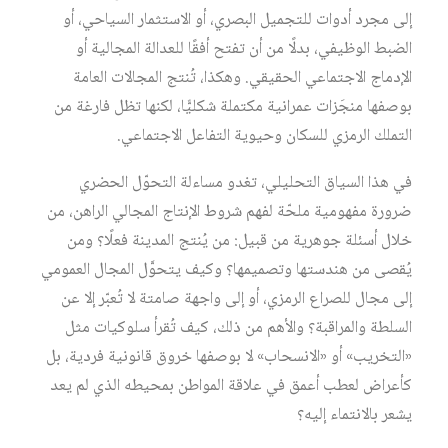
إلى مجرد أدوات للتجميل البصري، أو الاستثمار السياحي، أو
الضبط الوظيفي، بدلًا من أن تفتح أفقًا للعدالة المجالية أو
الإدماج الاجتماعي الحقيقي. وهكذا، تُنتج المجالات العامة
بوصفها منجَزات عمرانية مكتملة شكليًّا، لكنها تظل فارغة من
التملك الرمزي للسكان وحيوية التفاعل الاجتماعي.
في هذا السياق التحليلي، تغدو مساءلة التحوّل الحضري
ضرورة مفهومية ملحّة لفهم شروط الإنتاج المجالي الراهن، من
خلال أسئلة جوهرية من قبيل: من يُنتج المدينة فعلًا؟ ومن
يُقصى من هندستها وتصميمها؟ وكيف يتحوَّل المجال العمومي
إلى مجال للصراع الرمزي، أو إلى واجهة صامتة لا تُعبّر إلا عن
السلطة والمراقبة؟ والأهم من ذلك، كيف تُقرأ سلوكيات مثل
«التخريب» أو «الانسحاب» لا بوصفها خروق قانونية فردية، بل
كأعراض لعطب أعمق في علاقة المواطن بمحيطه الذي لم يعد
يشعر بالانتماء إليه؟