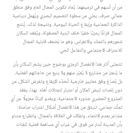
من أن تُسهم في ترميمهما. يُعاد تكوين المجال العام وفق منطق
جمالي صرف، يعلي من سطوة التصميم البصري ويُهمل دينامية
الذاكرة الجماعية وإيقاع الحياة اليومية. ونتيجة لذلك، يُنتج
المجال فراغًا رمزيًا خفيًا خلف البنية المصقولة، ويُفقد السكان
شعورهم بالتملك والانغراس، وهو ما يُضعف قابلية المجال
للاعتراف الاجتماعي والتفاعل الحي.
تتجلى آثار هذا الانفصال الرمزي بوضوح حين يشعر السكان بأن
ما يُنجز من مشاريع لا يُعبّر عنهم ولا ينبع من حاجاتهم الفعلية،
بل يُصاغ وفق معايير خارجية تُحدّد الإيقاع وتفرض الشكل، من
دون إنصات لنبض المكان أو اعتبار لتمثلات أهله. بهذا، يفقد
المشروع الحضري جذوره الاجتماعية، ويغدو كيانًا معزولًا عن أي
تملّك جماعي. تنبثق من هذا الانفصال أشكال اغتراب صامتة:
مشاعر بعدم الانتماء، وتفكك في العلاقة بالمجال، وانطباع متنامٍ
بأن المدينة تُدار من فوق، في غياب أي مساهمة فعلية للفئات