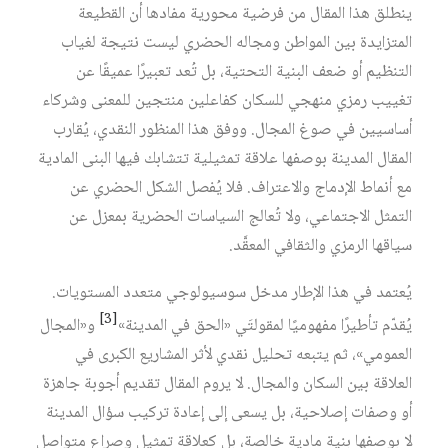
ينطلق هذا المقال من فرضية محورية مفادها أن القطيعة
المتزايدة بين المواطن ومجاله الحضري ليست نتيجة لغياب
التنظيم أو ضعف البنية التحتية، بل تُعد تعبيرًا عميقًا عن
تغييب رمزي منهجي للسكان كفاعلين منتجين للمعنى وشركاء
أساسيين في صوغ المجال. ووفق هذا المنظور النقدي، يُقارب
المقال المدينة بوصفها علاقة تمثيلية تتشابك فيها البنى المادية
مع أنماط الإدماج والاعتراف. فلا يُفصل الشكل الحضري عن
التمثل الاجتماعي، ولا تُعالج السياسات الحضرية بمعزل عن
سياقها الرمزي والثقافي المعقَّد.
يُعتمد في هذا الإطار مدخل سوسيولوجي متعدد المستويات.
[3]
يُقدّم تأطيرًا مفهوميًا لمقولتَي «الحق في المدينة»‏
و«المجال
العمومي»، ثم يتبعه تحليل نقدي لأثر المشاريع الكبرى في
العلاقة بين السكان والمجال. لا يروم المقال تقديم أجوبة جاهزة
أو وصفات إصلاحية، بل يسعى إلى إعادة تركيب سؤال المدينة
لا بوصفها بنية مادية خالصة، بل كعلاقة تمثيل وصراع متواصل