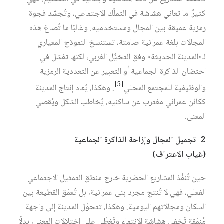
كثيرًا ما تعاني هشاشة في التملّك الاجتماعي، وتُجسّد فجوة
رمزية عميقة بين المجال ومستخدميه. وغالبًا ما تُصاغ هذه
المجالات بلغة عمرانية صامتة، تستنسخ النموذج المعياري
لـ«المدينة الحديثة» وفق التخيُّل الغربي، لكنها تفشل في
احتضان الذاكرة الجماعية أو التعبير عن التعددية الرمزية
[5]
والوظيفية للمجتمع المحلي‏
. وهكذا، يُعاد إنتاج المدينة
ككائن عمراني مغترب عن ساكنيه، يُخاطب الشكل ويُقصي
المعنى.
2 -تجميل المجال وإزاحة الذاكرة الجماعية
(غياب الاعتراف)
حين تُنفَّذ المشاريع الحضرية خارج منطق التمثيل الاجتماعي
الفعلي، فهي لا تُنتج مجرد بنى عمرانية، بل تُعمّق القطيعة بين
السكان ومجالاتهم اليومية. وهكذا، تتحوّل المدينة إلى واجهة
مُنمّقة تُخفي هشاشة الانتماء وتُغطّي على اختلالات المعنى، بدلًا