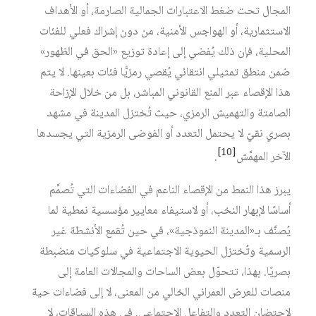
المجال تحت ضغط الاعتبارات الجمالية الصارمة، أو الأهداف
الاستثمارية، أو الهواجس الأمنية، من دون إشراك فعلي للفئات
المحلية، فإن ذلك يُفضي إلى إعادة توزيع «الحق في الظهور»
ضمن منطق تمثيلي انتقائي يُقصي رمزيًّا فئات بعينها. لا يتم
هذا الإقصاء عبر المنع القانوني المباشر، بل من خلال الإزاحة
الصامتة والتهميش الرمزي، حيث تُختزل المدينة في مشهد
بصري نقيّ لا يحتمل التعدد أو الفوضى الرمزية التي يجسدها
[10]
الآخر المهمَّش‏
.
يبرز هذا النمط من الإقصاء الناعم في الفضاءات التي تُصمَّم
أساسًا لإبهار النخب، أو لاستيفاء معايير مؤسسية نمطية لما
يُصنَّف بـ«المدينة النموذجية»، في حين تُقمع الأنشطة غير
الرسمية وتُختزل الحيوية الاجتماعية في سلوكيات منضبطة
بصريًا. بهذا، تتحوّل بعض الساحات والمجالات العامة إلى
منصات للعرض العمراني الخالي من المعنى، لا إلى فضاءات حية
لاحتضان التعدد والتفاعل الاجتماعي. في هذه السياقات، لا