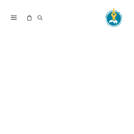
في
دراسات
•
23 يونيو، 2026
عدد الزيارات:
144
إنتاج المجال العام في
المدينة العربية المعاصرة:
تمثلات الانتماء والإقصاء
الرمزي
الكاتب:
محمد المستاري
DOI:
https://doi.org/10.65506/260702