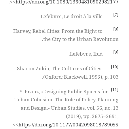
>.
<
https://doi.org/10.1080/13604810902982177
[7]
Lefebvre, Le droit à la ville
[8]
Harvey, Rebel Cities: From the Right to
the City to the Urban Revolution.
[9]
Lefebvre, Ibid.
[10]
Sharon Zukin, The Cultures of Cities
(Oxford: Blackwell, 1995), p. 103.
[11]
Y. Franz, «Designing Public Spaces for
Urban Cohesion: The Role of Policy, Planning
and Design,» Urban Studies, vol. 56, no. 13
(2019), pp. 2675–2691,
>.
<
https://doi.org/10.1177/0042098​018​789055