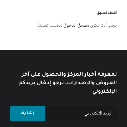
أضف تعليق
يجب أنت تكون
مسجل الدخول
لتضيف تعليقاً.
6 أغسطس، 2026
استخدام المعارف الإنسانية السيبرانية
لبناء مجتمع معرفة فلسطيني
كتبه مركز دراسات الوحدة العربية
لمعرفة أخبار المركز والحصول على آخر
العروض والإصدارات، نرجو إدخال بريدكم
الإلكتروني