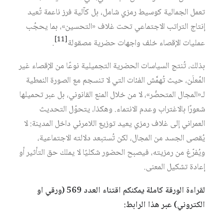
تعمل الجمالية كوسيط رمزي شامل، بل كآلية فرز ناعمة تُعيد
إنتاج التراتب الاجتماعي تحت غلاف «التحسين»، بما يحجُب
[11]
عمليات الإقصاء خلف واجهات حضرية مصقولة‏
.
بذلك، تُنتج السياسات الحضرية التجميلية نوعًا من الإقصاء غير
المُعلَن، حيث تُهمَّش الفئات التي لا تنسجم مع الصورة النمطية
لـ«المجال المتحضّر»، لا من خلال المنع القانوني، بل عبر تحميلها
شعورًا بالاغتراب وعدم الانتماء. وهكذا، يتحوّل التحديث
العمراني إلى غلاف رمزي يعيد توزيع اللامرئي داخل المدينة: لا
يُقصى الجسد من المجال، لكن تُستبعد دلالته الاجتماعية،
ويُفرّغ من رمزيته، فيصبح الحضور شكليًا لا يملك حق التأثير أو
إعادة تشكيل المعنى.
لقراءة الورقة كاملة يمكنكم اقتناء العدد 569 (ورقي او
الكتروني) عبر هذا الرابط: