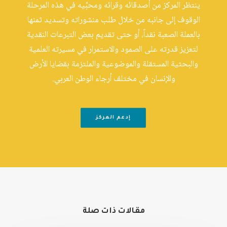
ينتظر المركز من أصدقائه وقرائه ومحبِّيه في هذه المرحلة
الوقوف إلى جانبه من خلال طلب منشوراته وتسديد ثمنها
بالعملة الصعبة نقداً، أو حتى تقديم بعض التبرعات النقدية
لتعزيز قدرته على الصمود والاستمرار في مسيرته العلمية
والبحثية المستقلة والموضوعية والملتزمة بقضايا الأرض
والإنسان في مختلف أرجاء الوطن العربي.
إدعم المركز
مقالات ذات صلة