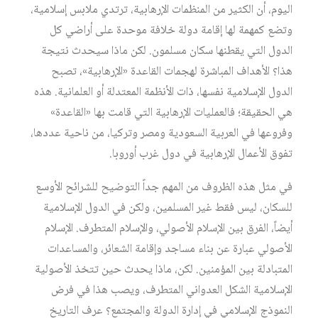
اليوم، أن الكثير من المنظمات الإرهابية، ترتدي ملابس إسلامية،
وتضع كمهمة لها إقامة دولة خلافة موحدة على أراضي كل
الدول التي يقطنها سكان مسلمون. لكن ماذا سيحدث نتيجة
هذا؟ الأهداف المباشرة لهجمات القاعدة «الإرهابية»، تصبح
الدول الإسلامية نفسها، ذات الأنظمة المعتدلة أو العلمانية. هذه
هي الحقيقة؛ فالعمليات الإرهابية التي قامت بها «القاعدة»
وفروعها في العربية السعودية ومصر وتركيا، من ناحية عددها،
تفوق الأعمال الإرهابية في دول غرب أوروبا.
في مثل هذه الظروف من المهم جداً التوضيح للشرائح الأوسع
للسكان، ليس فقط غير المسلمين، ولكن في الدول الإسلامية
أيضاً، الفرق بين الإسلام الأصولي، والإسلام المتطرف. الإسلام
الأصولي عبارة عن بناء مساجد وإقامة الشعائر، والمساعدات
المتبادلة بين المؤمنين. لكن، ماذا يحدث حين تتخذ الأصولية
الإسلامية الشكل العدواني المتطرف، ويصب هذا في فرض
النموذج الإسلامي في إدارة الدولة والمجتمع؟ عرف التاريخ