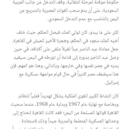
حكومة موقتة لمرحلة انتقالية، وقف التدخل من جانب العربية
السعودية، على أن يتم سحب القوات المصرية بالتدريج من
اليمن بالتناسب مع عدم التدخل السعودي.
لكن على ما يبدو، كان تولي الملك فيصل الحكم، حيث خلف
أخيه الملك سعود في الحكم، وهجرة الأخير للعيش في القاهرة،
جعل معاداة عبد الناصر عبئاً ثقيلاً ملقى على أكتافه، في حين
وصل عبد الناصر بدوره إلى قناعة أن تورطه في اليمن، سيقيد
يديه في مصر نفسها وفي خارجها، وبالتالي، وهذا هو المهم، فإن
هذا سيضعف مصر كثيراً في حال قيام مواجهة عسكرية مع
إسرائيل.
كان النشاط الكبير للقوى الملكية يشكل تهديداً فعلياً للنظام،
وبخاصة مع نهاية عام 1967 وبداية عام 1968، عندما سحبت
القاهرة قواتها المسلحة من اليمن؛ فقد كانت القاهرة تحتاج إلى
وحداتها العسكرية المتعلمة والمدربة جيداً وذلك لاستعادة