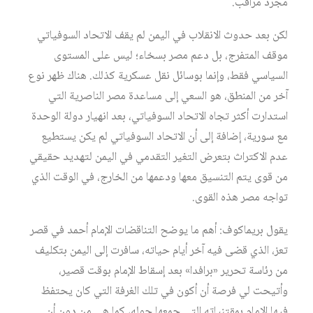
مجرد مراقب.
لكن بعد حدوث الانقلاب في اليمن لم يقف الاتحاد السوفياتي
موقف المتفرج، بل دعم مصر بسخاء؛ ليس على المستوى
السياسي فقط، وإنما بوسائل نقل عسكرية كذلك. هناك ظهر نوع
آخر من المنطق، هو السعي إلى مساعدة مصر الناصرية التي
استدارت أكثر تجاه الاتحاد السوفياتي، بعد انهيار دولة الوحدة
مع سورية، إضافة إلى أن الاتحاد السوفياتي لم يكن يستطيع
عدم الاكتراث بتعرض التغير التقدمي في اليمن لتهديد حقيقي
من قوى يتم التنسيق معها ودعمها من الخارج، في الوقت الذي
تواجه مصر هذه القوى.
يقول بريماكوف: أهم ما يوضح التناقضات الإمام أحمد في قصر
تعز، الذي قضى فيه آخر أيام حياته، سافرت إلى اليمن بتكليف
من رئاسة تحرير «برافدا» بعد إسقاط الإمام بوقت قصير،
وأتيحت لي فرصة أن أكون في تلك الغرفة التي كان يحتفظ
فيها الإمام بمقتنياته التي جمعها حوله، كما هي من دون أن