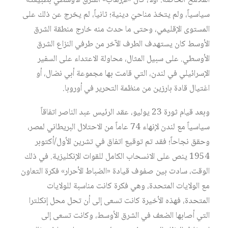
الملامح الخاصة: أولاً، كان «الإرهاب» الشرق الأوسطي بطبيعته
سياسياً، ولم يتخذ مناحيَ دينية؛ ثانياً، لم يخرج عن ذلك على
المستوى الإقليمي، وحتى ما حدث منه خارج منطقة الشرق
الأوسط كان يستهدف الطرف الآخر من طرفي النزاع الشرق
الأوسطي. على سبيل المثال، محاولة الاعتداء على السفير
الإسرائيلي في لندن، التي قامت بها مجموعة أبي نضال، أو
اغتيال قادة بارزين من منظمة التحرير في أوروبا.
وبعد قيام ثورة 23 يوليو، عقد الرئيس عبد الناصر اتفاقاً
سياسياً مع لندن لإنهاء 74 عاماً من الاحتلال البريطاني لمصر،
وحقق نجاحاً؛ فقد تم توقيع اتفاق في تشرين الأول/أكتوبر
1954 ينص على الانسحاب الكامل للقوات الإنكليزية. في ذلك
الوقت، سادت بين صفوف قيادة «الضباط الأحرار» فكرة التعاون
مع الولايات المتحدة، وهي فكرة كانت مناسبة للولايات
المتحدة، فهذه الأخيرة كانت تسعى إلى أن تحل محل إنكلترا
التي أصابها الضعف في الشرق الأوسط، وكانت تسعى إلى