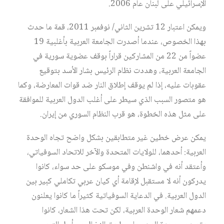
الإسرائيلي على لبنان عام 2006.
ويمكن اعتبار 12 تشرين الثاني/ نوفمبر 2011، قمة ما حدث
بهذا الخصوص، عندما أصدرت الجامعة العربية بأغلبية 19
عضواً من 22 من المشاركين قراراً بوقف عضوية سورية في
الجامعة العربية، وهددت نظام الرئيس بشار الأسد بتوقيع
عقوبات عليه، إذا لم يوقف إطلاق النار ضد قوات المعارضة، وكما
هو متصور السبب الذي سيطر على أغلب الدول العربية للموافقة
على مثل هذه الخطوة، هو قرب النظام السوري من إيران.
يمكن عرض خطين غير متطابقين بشكل واضح تجاه الوحدة
العربية: أحدهما، للولايات المتحدة والآخر للاتحاد السوفياتي،
وأعتقد أنه في واشنطن وفي موسكو على حد سواء، كانوا
يدركون أنه لا مستقبل لإقامة أي كيان عربي تكاملي كبير بين
الدول العربية. في الدعاية السوفياتية كثيراً ما كانوا يعلنون
دعمهم شعار الوحدة العربية، لكن تحت هذا الشعار، كانوا