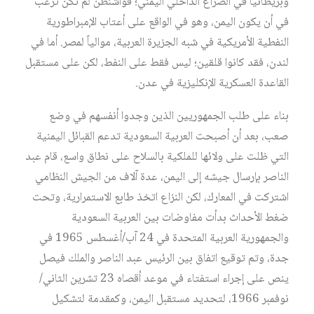
وبريطانيا في الصراع الداخلي اليمني؛ فواشنطن لم تكن ترغب
في أن يكون اليمن، وهو في الواقع على أعتاب الإمبراطورية
النفطية الأمريكية في شبه الجزيرة العربية، موالياً لمصر. أما في
لندن، فقد كانوا قلقين؛ ليس فقط على النفط، لكن على مستقبل
القاعدة العسكرية الإنكليزية في عدن.
بناء على طلب الجمهوريين الذين وجدوا أنفسهم في وضع
صعب، بعد أن أصبحت العربية السعودية تدعم القبائل اليمنية
التي ظلت على ولائها للملكية بالسلاح على نطاق واسع، قام عبد
الناصر بإرسال جيشه إلى اليمن، عدة آلاف من الجيش النظامي
اشتركت في المعارك، لكن النزاع اتخذ طابع الاستمرارية، وتحت
ضغط الأحداث بدأت مفاوضات بين العربية السعودية
والجمهورية العربية المتحدة في 24 آب/أغسطس 1965 في
جدة، وتم توقيع اتفاق بين الرئيس عبد الناصر والملك فيصل
ينص على إجراء استفتاء في موعد أقصاه 23 تشرين الثاني/
نوفمبر 1966، لتحديد مستقبل اليمن، وكمقدمة لتشكيل