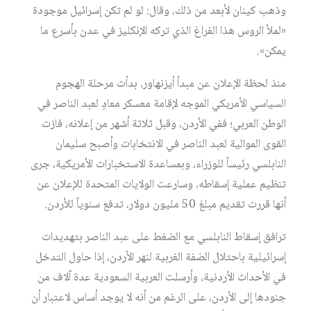
وذهب كينان لأبعد من ذلك، وقال: لو لم تكن إسرائيل موجودة
«لملأ الروس هذا الفراغ الذي تركه الإنكليز في عدن بأسرع ما
يمكن».
منذ لحظة الإعلان عن مبدأ أيزنهاور، بدأت مرحلة الهجوم
السياسي الأمريكي الموجه لإقامة معسكر معادٍ لعبد الناصر في
الوطن العربي؛ ففي الأردن، وقبل ثلاثة أشهر من إعلانه، فازت
القوى الموالية لعبد الناصر في الانتخابات وأصبح سليمان
النابلسي رئيساً للوزراء، وبمساعدة الاستخبارات الأمريكية، جرى
تنظيم عملية إسقاطه، وسارعت الولايات المتحدة للإعلان عن
أنها قررت تقديم مبلغ 50 مليون دولار، تدفع سنوياً للأردن.
ترافق إسقاط النابلسي مع الضغط على عبد الناصر بتهديدات
إسرائيلية باحتلال الضفة الغربية لنهر الأردن، إذا حاول التدخل
في الأحداث الأردنية، وأرسلت العربية السعودية عدة آلاف من
جنودها إلى الأردن، على الرغم من أنه لا يوجد أساس لاعتبار أن