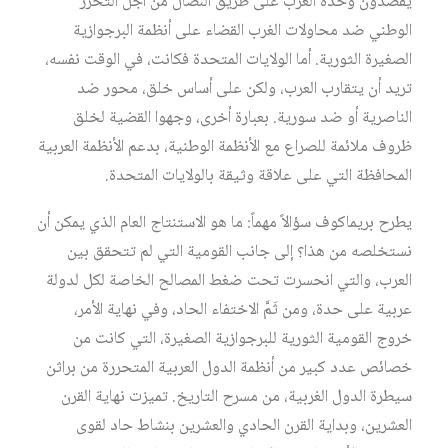
يقصدون وحدة العرب على طريق النضال من أجل التحرر
الوطني ضد محاولات الغرب القضاء على أنظمة البرجوازية
الصغيرة الثورية. أما الولايات المتحدة فكانت، في الوقت نفسه،
تريد أن يتقارب العرب، ولكن على أساس خلق، محور ضد
الناصرية أو ضد سورية. بعبارة أخرى، وجهوا القضية لخلق
ظروف ملائمة للصراع مع الأنظمة الوطنية، بدعم الأنظمة العربية
المحافظة التي على علاقة وثيقة بالولايات المتحدة.
يطرح بريماكوف سؤالاً مهماً: ما هو الاستنتاج العام الذي يمكن أن
نستخلصه من هذا؟ إلى جانب القومية التي لم تتحقق بين
العرب، والتي انحسرت تحت ضغط المصالح الخاصة لكل لدولة
عربية على حدة، ومن ثَمَّ الاختفاء الحاد، وفي نهاية الأمر،
خروج القومية الثورية للبرجوازية الصغيرة، التي كانت من
خصائص عدد كبير من أنظمة الدول العربية المتحررة من براثن
سيطرة الدول الغربية، من مسرح التاريخ. تميزت نهاية القرن
العشرين، وبداية القرن الحادي والعشرين بنشاط حاد لقوى