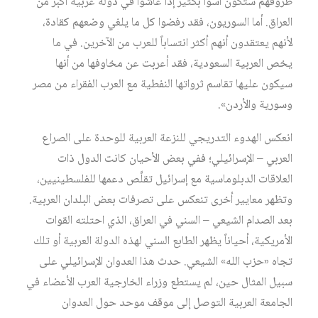
ظروفهم ستكون أسوأ بكثير إذا عاشوا في دولة عربية أكبر من
العراق. أما السوريون، فقد رفضوا كل ما يلغي وضعهم كقادة،
لأنهم يعتقدون أنهم أكثر انتساباً للعرب من الآخرين. في ما
يخص العربية السعودية، فقد أعربت عن مخاوفها من أنها
سيكون عليها تقاسم ثرواتها النفطية مع العرب الفقراء من مصر
وسورية والأردن».
انعكس الهدوء التدريجي للنزعة العربية للوحدة على الصراع
العربي – الإسرائيلي؛ ففي بعض الأحيان كانت الدول ذات
العلاقات الدبلوماسية مع إسرائيل تقلِّص دعمها للفلسطينيين،
وتظهر معايير أخرى تنعكس على تصرفات بعض البلدان العربية.
بعد الصدام الشيعي – السني في العراق، الذي احتلته القوات
الأمريكية، أحياناً يظهر الطابع السني لهذه الدولة العربية أو تلك
تجاه «حزب الله» الشيعي. حدث هذا العدوان الإسرائيلي على
سبيل المثال حين، لم يستطع وزراء الخارجية العرب الأعضاء في
الجامعة العربية التوصل إلى موقف موحد حول العدوان