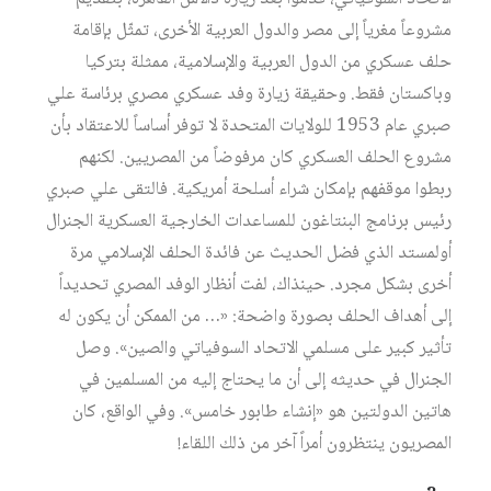
مشروعاً مغرياً إلى مصر والدول العربية الأخرى، تمثّل بإقامة
حلف عسكري من الدول العربية والإسلامية، ممثلة بتركيا
وباكستان فقط. وحقيقة زيارة وفد عسكري مصري برئاسة علي
صبري عام 1953 للولايات المتحدة لا توفر أساساً للاعتقاد بأن
مشروع الحلف العسكري كان مرفوضاً من المصريين. لكنهم
ربطوا موقفهم بإمكان شراء أسلحة أمريكية. فالتقى علي صبري
رئيس برنامج البنتاغون للمساعدات الخارجية العسكرية الجنرال
أولمستد الذي فضل الحديث عن فائدة الحلف الإسلامي مرة
أخرى بشكل مجرد. حينذاك، لفت أنظار الوفد المصري تحديداً
إلى أهداف الحلف بصورة واضحة: «… من الممكن أن يكون له
تأثير كبير على مسلمي الاتحاد السوفياتي والصين». وصل
الجنرال في حديثه إلى أن ما يحتاج إليه من المسلمين في
هاتين الدولتين هو «إنشاء طابور خامس». وفي الواقع، كان
المصريون ينتظرون أمراً آخر من ذلك اللقاء!