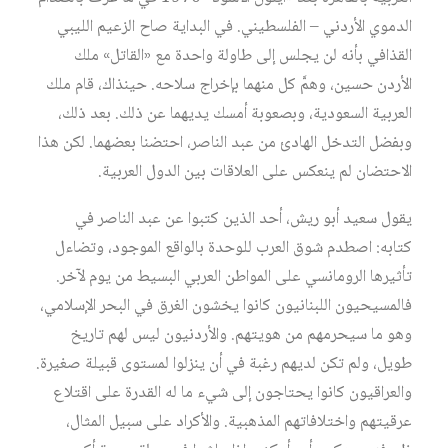
الدموي الأردني – الفلسطيني. في البداية صاح الزعيم الليبي
القذافي بأنه لن يجلس إلى طاولة واحدة مع «القاتل» ملك
الأردن حسين، وهمَّ كل منهما بإخراج سلاحه. حينذاك، قام ملك
العربية السعودية، وبصعوبة أمسك يديهما عن ذلك. بعد ذلك،
وبفضل التدخل الهادئ من عبد الناصر، احتضنا بعضهما. لكن هذا
الاحتضان لم ينعكس على العلاقات بين الدول العربية.
يقول سعيد أبو ريش، أحد الذين كتبوا عن عبد الناصر في
كتابه: اصطدم شوق العرب للوحدة بالواقع الموجود، وتضاءل
تأثيرها الرومانسي على المواطن العربي البسيط من يوم لآخر.
فالمسيحيون اللبنانيون كانوا يخشون الغرق في البحر الإسلامي،
وهو ما سيحرمهم من هويتهم. والأردنيون ليس لهم تاريخ
طويل، ولم تكن لديهم رغبة في أن ينزلوا لمستوى قبيلة صغيرة.
والعراقيون كانوا يحتاجون إلى شيء ما له القدرة على اقتلاع
عرقيتهم واختلافاتهم المذهبية. والأكراد على سبيل المثال،