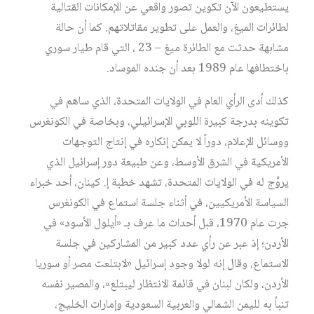
يستطيعون الآن تكوين تصور واقعي عن الإمكانات القتالية
لطائرات الميغ، والعمل على تطوير مقاتلاتهم. كما أن حالة
مشابهة حدثت مع الطائرة ميغ – 23 ، التي قام طيار سوري
باختطافها عام 1989 بعد أن جنده الموساد.
كذلك أدى الرأي العام في الولايات المتحدة، الذي ساهم في
تكوينه بدرجة كبيرة اللوبي الإسرائيلي، وبخاصة في الكونغرس
ووسائل الإعلام، دوراً لا يمكن إنكاره في إنتاج التوجهات
الأمريكية في الشرق الأوسط، وعن طبيعة دور إسرائيل الذي
يروَّج له في الولايات المتحدة، تشهد خطبة إ. كينان، أحد خبراء
السياسة الأمريكيين، في أثناء جلسة استماع في الكونغرس
جرت عام 1970، قبل أحداث ما عرف بـ «أيلول الأسود» في
الأردن؛ إذ عبر عن رأي عدد كبير من المشاركين في جلسة
الاستماع، وقال إنه لولا وجود إسرائيل «لابتلعت مصر أو سوريا
الأردن، ولكان لبنان في قائمة الانتظار ليبتلع»، والمصير نفسه
تنبأ به لليمن الشمالي والعربية السعودية وإمارات الخليج،