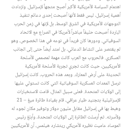
اهتمام السياسة الأمريكية الأكبر أصبح متجهاً لإسرائيل. وازدادت
أهمية إسرائيل، ليس فقط لأنها أصبحت إحدى دعائم تنفيذ
التوجهات الأمريكية في الشرق الوسط، بل لإنها في زمن الحرب
الباردة أصبحت حليفاً مباشراً لأمريكا في الصراع مع الاتحاد
السوفياتي. ودورها كان فريداً في نوعه في هذا الخصوص، وهو
لم يقتصر على النشاط الدعائي، بل امتد أيضاً حتى إلى الجانب
العسكري. فالحروب مع العرب كانت مهمة لمصممي الأسلحة
الأمريكيين، حيث كانت تجري تجربة الأسلحة الأمريكية
الحديثة على أرض المعارك. وبعد هذه الحروب، كانت إسرائيل
ترسل المعدات العسكرية السوفياتية التي كانت تستولي عليها
إلى الولايات المتحدة. فعلى سبيل المثال، قامت الاستخبارات
الإسرائيلية بتجنيد طيار عراقي، قام بقيادة طائرة ميغ – 21
وهبط بها في إسرائيل مقابل مليون دولار وتوفير مكان لجوء له
ولأسرته. ثم أرسلت الطائرة إلى الولايات المتحدة، وأبلغ رئيس
الموساد عاميت نظيره الأمريكي ريتشارد هيلمس، أن الأمريكيين