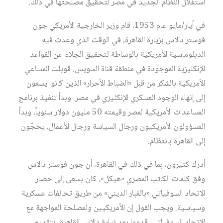
استغلال النظام الجديد في مصر لتحقيق مصلحتها في ذلك.
في أيار/مايو عام 1953، قام وزير الخارجية الأمريكي جون
فوستر دالاس بزيارة القاهرة، في الوقت الذي وعدت فيه
الدبلوماسية الأمريكية بالوساطة لتحقيق الجلاء عن القواعد
الإنكليزية الموجودة في منطقة قناة السويس. قوبلت المساعي
الأمريكية بالشكر من قبل «الضباط الأحرار» الذين كانوا يسعون
إلى إنهاء الوجود العسكري الإنكليزي في مصر. وبدأ تنفيذ برنامج
المساعدات الأمريكية لمصر وقيمته 50 مليون دولار سنوياً، وبدأ
المسؤولون الأمريكيون ورجال السياسة ورجال الأعمال، يحجّون
إلى القاهرة بانتظام.
أدرك كثيرون، بما في ذلك في القاهرة، أن جون فوستر دالاس
وفق كلمات الكاتب المصري «هيكل»، كان يسعى إلى حصار
الاتحاد السوفياتي «بالغبار الديني» من طريق تحالفات عسكرية
وسياسية. ويجب القول إن الأمريكيين ولمصلحة المواجهة مع
الاتحاد السوفياتي، قدموا بعد زيارة دالاس القاهرة، بتقديم