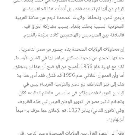
المثال، رفضت الولايات المتحدة المشاركة في حلف بغداد، على
الرغم من أنها لم تدعمه فقط، بل أنشأت هذا الحلف بنفسها
بأيدي لندن، وتحفّظ الولايات المتحدة ناجم عن علاقة العربية
السعودية السلبية بحلف بغداد، بسبب مشاركة العراق فيه،
فالعلاقة بين السعوديين والهاشميين كانت ملبَّدة بالغيوم.
إن محاولات الولايات المتحدة بناء جسور مع مصر الناصرية،
جعلتها تحجم عن وجود عسكري مباشر لها في الشرق الأوسط.
لكن مع نهاية عام 1956، أصبح من الواضح أن هذا لن يتحقق.
أما وأن العدوان الثلاثي عام 1956 قد فشل، فقد أدى هذا بلا
شك إلى نمو التعاطف مع مصر والقومية العربية؛ ليس في
البلدان العربية فقط، ولكن في ما يسمى «العالم الثالث» ككل،
وتعاظم تأثير مصر في تثوير الوطن العربي في هذه الظروف.
وفي كانون الثاني/ يناير 1957، تم الإعلان عما عرف بـ «مبدأ
أيزنهاور».
نظراً إلى انتهاء الغزل بين الولايات المتحدة وعبد الناصر، فإن