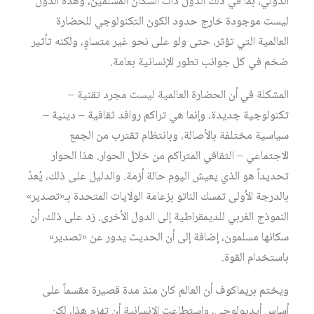
الدولي، بما في ذلك الدول ذات السكان المسلمين، وهذه الدول
ليست موجودة خارج حدود الكون التكنولوجي للحضارة
العالمية التي تؤثر، حتى ولو على نحو غير متساوٍ، ولكنه تأثير
ضخم في كل جوانب تطور الإنسانية بعامة.
المشكلة في أن الحضارة العالمية ليست مجرد تقنية –
تكنولوجية جديدة، وإنما هي تراكم روافد ثقافية – دينية –
سياسية مختلفة بالأصالة، وبانتظام تقترب من الجمع
الاجتماعي – الثقافي المتراكم من خلال الحوار. هذا الحوار
تحديداً هو الذي يعيش اليوم حالة أزمة. والدليل على ذلك، يُعدّ
بالدرجة الأولى تمسك الناتو بزعامة الولايات المتحدة بـ«تصدير»
النموذج الغربي للديمقراطية إلى الدول الأخرى. زد على ذلك، أن
سكانها مسلمون، إضافة إلى أن الحديث يدور عن «تصدير»
باستخدام القوة.
ويختم بريماكوف أن العالم كان منذ مدة قصيرة مقسماً على
أساس أيديولوجي، واستطاعت الإنسانية أن تهزم هذا، لكن