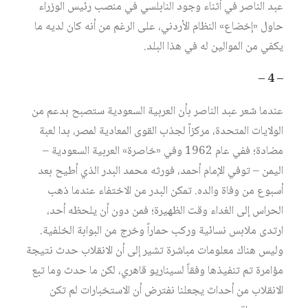
عبد الناصر في أثناء وجود النابلسي في منصب رئيس الوزراء
حاول «إخضاع» النظام الأردني، على الرغم من أنه كان لديه ما
يكفي من الموالين له في هذا البلد.
– 4 –
عندما شعر عبد الناصر بأن العربية السعودية ستصبح بدعم من
الولايات المتحدة، مركزاً لجذب القوى المعادية لمصر، بدا لعبة
مضادة؛ ففي عام 1962 وفي «خاصرة» العربية السعودية –
اليمن – توفي الإمام أحمد، فورثه محمد البدر الذي أطيح بعد
أسبوع من وفاة والده. تمكن البدر من الاختفاء عندما ذهب
الحراس إلى الغداء وقت الظهيرة؛ فمن دون أن يلحظه أحد،
ارتدى ملابس نسائية وركب حماراً وخرج من البوابة الخلفية.
وليس هناك معلومات مباشرة تشير إلى أن الانقلاب حدث نتيجة
مؤامرة تم تنفيذها وفقاً لسيناريو قاهري، لكن ما حدث وما تبع
الانقلاب من أحداث يجعلنا نفترض أن الاستخبارات لم تكن