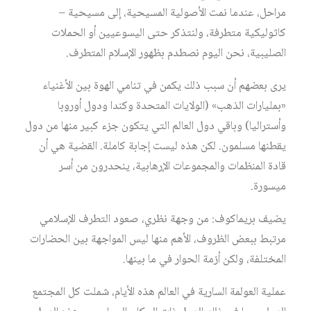
مراحل، عندما نمت الأصولية المسيحية، إلى مسيحية –
كاثوليكية متطرفة، ولنتذكر حتى اليسوعيين أو الحملات
الصليبية، نحن اليوم نصطدم بظهور الإسلام المتطرف.
يرى بعضهم أن سبب ذلك يكمن في تنامي الهوة بين الأغنياء
«بمليارات الذهب» (الولايات المتحدة وكندا ودول أوروبا
وأستراليا) وباقي دول العالم التي يتكون جزء كبير منها من دول
يقطنها مسلمون. لكن هذه ليست إجابة كاملة. القضية هي أن
قادة المنظمات والمجموعات الإرهابية، ينحدرون من أسر
ميسورة.
يضيف بريماكوف: من وجهة نظري، صعود التطرف الإسلامي
مرتبط ببعض الظروف، الأهم منها ليس المواجهة بين الحضارات
المختلفة، ولكن أزمة الحوار في ما بينها.
عملية العولمة السارية في العالم هذه الأيام، شملت كل المجتمع