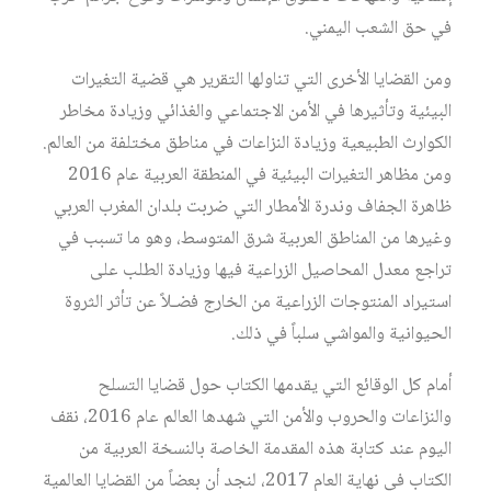
في
حق
الشعب
اليمني
.
ومن
القضايا
الأخرى
التي
تناولها
التقرير
هي
قضية
التغيرات
البيئية
وتأثيرها
في
الأمن
الاجتماعي
والغذائي
وزيادة
مخاطر
الكوارث
الطبيعية
وزيادة
النزاعات
في
مناطق
مختلفة
من
العالم
.
ومن
مظاهر
التغيرات
البيئية
في
المنطقة
العربية
عام
2016
ظاهرة
الجفاف
وندرة
الأمطار
التي
ضربت
بلدان
المغرب
العربي
وغيرها
من
المناطق
العربية
شرق
المتوسط،
وهو
ما
تسبب
في
تراجع
معدل
المحاصيل
الزراعية
فيها
وزيادة
الطلب
على
استيراد
المنتوجات
الزراعية
من
الخارج
فضـلاً
عن
تأثر
الثروة
الحيوانية
والمواشي
سلباً
في
ذلك
.
أمام
كل
الوقائع
التي
يقدمها
الكتاب
حول
قضايا
التسلح
والنزاعات
والحروب
والأمن
التي
شهدها
العالم
عام
2016،
نقف
اليوم
عند
كتابة
هذه
المقدمة
الخاصة
بالنسخة
العربية
من
الكتاب
في
نهاية
العام
2017،
لنجد
أن
بعضاً
من
القضايا
العالمية