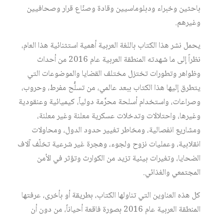
باحثين
وخبراء
ودبلوماسيين
وقادة
وصنّاع
قرار
وصحافيين
وغيرهم
.
يحمل
نشر
هذا
الكتاب
باللغة
العربية
أهمية
استثنائية
هذا
العام،
نظراً
إلى
ما
شهدته
المنطقة
العربية
عام
2016
من
أحداث
وظواهر
وتطورات
تختزل
مختلف
القضايا
والموضوعات
التي
يتطرق
إليها
هذا
الكتاب
ببعد
عالمي،
من
تسلُّح
مفرط،
وحروب،
وصراعات،
واستخدام
أسلحة
محرَّمة
دولياً،
كيميائية
وعنقودية
وغيرها،
واحتلالات
وتدخلات
عسكرية
معلنة
وغير
معلنة،
ومشاريع
انفصالية،
ومخاطر
تغيير
حدود
الدول،
ومحاولات
انقلابية،
وعمليات
نزوح
ولجوء،
وهجرة
غير
شرعية
تخلّف
آلاف
الضحايا،
وتغيرات
بيئية
تزيد
من
الكوارث
وتؤثر
في
الأمن
المجتمعي
والغذائي
.
كل
هذه
العناوين
التي
تناولها
الكتاب،
بطريقة
أو
بأخرى،
عرفتها
المنطقة
العربية
عام
2016
بصورة
فاقعة
أحياناً،
من
دون
أن