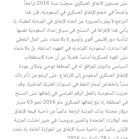
على
مستوى
الانفاق
العسكري،
سجلت
سنة
2016
تراجعاً
واضحاً
في
حجم
الإنفاق
العسكري
في
السعودية،
فإن
هذا
التراجع
لا
يعبّر
بالضرورة
عن
اتجاه
الإنفاق
في
المرحلة
المقبلة،
إذ
يأتي
هذا
الإفراط
في
التسلح
في
سياق
إعداد
السعودية
نفسها
لتأدية
دور
إقليمي
أقوى
وأوسع،
لا
بالاعتماد
على
المال
النفطي
كما
اعتادت
السعودية
القيام
به
في
العهود
السابقة،
بل
بالاعتماد
على
القوة
العسكرية
أساساً
.
فضـلاً
عن
أن
حدة
الاستقطاب
السياسي
والتوتر
المرافق
له
في
المنطقة
توحي
بإمكان
عودة
الإنفاق
العسكري
السعودي
إلى
الارتفاع،
على
الرغم
من
تأثر
ذلك
سلباً
بانخفاض
أسعار
النفط
في
السنوات
القليلة
الماضية
.
وقد
ضربت
السعودية
بالفعل
الرقم
القياسي
في
إنفاقها
على
التسلح
في
المنطقة،
إذ
بلغ
إنفاقها
العسكري
عام
2016
نحو
63
مليار
دولار
محتلة
بذلك
المرتبة
الرابعة
عالمياً
من
ناحية
قيمة
الإنفاق
بعد
الولايات
المتحدة
والصين
وروسيا،
في
حين
احتلت
المرتبة
الأولى
عالمياً
من
ناحية
نسبة
الإنفاق
من
الموازنة
العامة،
إذ
بلغت
هذه
النسبة
28
بالمئة
عام
2016.