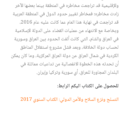
والإقليمية
قد
تراجعت
مخاطره
في
المنطقة
بينما
بعضها
الآخر
زادت
مخاطره؛
فمخاطر
تغيير
حدود
الدول
في
المنطقة
العربية
قد
تراجعت
في
نهاية
هذا
العام
عما
كانت
عليه
عام
2016،
وبخاصة
مع
الانتهاء
من
عمليات
القضاء
على
الدولة
الإسلامية
في
العراق
والشام،
التي
كانت
ألغت
الحدود
بين
العراق
وسورية
لحساب
دولة
الخلافة،
وبعد
فشل
مشروع
استقلال
المناطق
الكردية
في
شمال
العراق
عن
دولة
العراق
المركزية،
وما
كان
يمكن
أن
تحدثه
هذه
الخطوة
الانفصالية
من
تداعيات
مماثلة
في
البلدان
المجاورة
للعراق،
أي
سورية
وتركيا
وإيران
.
للحصول على الكتاب اليكم الرابط:
التسلح ونزع السلاح والأمن الدولي: الكتاب السنوي 2017