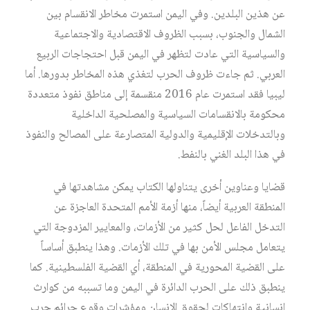
عن
هذين
البلدين
.
وفي
اليمن
استمرت
مخاطر
الانقسام
بين
الشمال
والجنوب،
بسبب
الظروف
الاقتصادية
والاجتماعية
والسياسية
التي
عادت
لتظهر
في
اليمن
قبل
احتجاجات
الربيع
العربي
.
ثم
جاءت
ظروف
الحرب
لتغذي
هذه
المخاطر
بدورها
.
أما
ليبيا
فقد
استمرت
عام
2016
منقسمة
إلى
مناطق
نفوذ
متعددة
محكومة
بالانقسامات
السياسية
والمصلحية
الداخلية
وبالتدخلات
الإقليمية
والدولية
المتصارعة
على
المصالح
والنفوذ
في
هذا
البلد
الغني
بالنفط
.
قضايا
وعناوين
أخرى
يتناولها
الكتاب
يمكن
مشاهدتها
في
المنطقة
العربية
أيضاً،
منها
أزمة
الأمم
المتحدة
العاجزة
عن
التدخل
الفاعل
لحل
كثير
من
الأزمات،
والمعايير
المزدوجة
التي
يتعامل
مجلس
الأمن
بها
في
تلك
الأزمات
.
وهذا
ينطبق
أساساً
على
القضية
المحورية
في
المنطقة،
أي
القضية
الفلسطينية
.
كما
ينطبق
ذلك
على
الحرب
الدائرة
في
اليمن
وما
تسببه
من
كوارث
إنسانية
وانتهاكات
لحقوق
الإنسان
ومؤشرات
وقوع
جرائم
حرب