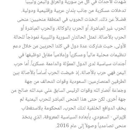
شهدت
الأحداث
في
كل
من
سورية
والعراق
واليمن
وليبيا
تدخلات
عسكرية
من
جانب
بلدان
عربية
وإقليمية
ودولية
.
فضـلاً
عن
ذلك،
اتخذت
الحروب
في
المنطقة
منحيين
:
منحى
الحرب
غير
المباشرة،
أو
الحرب
بالوكالة،
والحرب
المباشرة
أو
الحرب
بالأصالة
.
تمثل
الحالتان
السورية
والليبية
نموذجاً
للحالة
الأولى،
حيث
شاركت
عدة
دول
في
كلتا
الحربين
من
خلال
دعم
تنظيمات
محلية
مالياً
وعسكرياً
وإعلامياً
مقابل
توظيفها
في
أجندات
سياسية
لدى
الدول
المموِّلة
والداعمة
عسكرياً
.
أما
حرب
اليمن
فهي
حرب
بالأصالة،
إذ
خيضت
الحرب
أساساً
بالأصالة
بين
الطرفين
المتصارعين
:
السعودية
وقوات
التحالف
من
جهة
وجماعة
أنصار
الله
وقوات
الرئيس
السابق
علي
عبد
الله
صالح
من
جهة
أخرى،
لكن
حتى
هذا
المنحى
المباشر
للحرب
اليمنية
لم
يخفِ
الدوافع
الخلفية
لتلك
الحرب،
المحكومة
بالاستقطاب
الإيراني
-
السعودي،
بأبعاده
السياسية
المعروفة،
الذي
يتخذ
منحى
تصاعدياً
وصولاً
إلى
عام
2016.