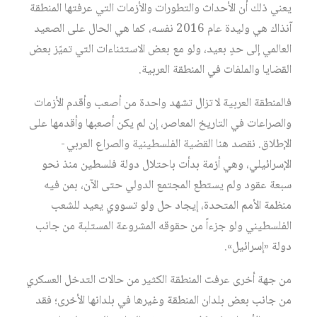
يعني
ذلك
أن
الأحداث
والتطورات
والأزمات
التي
عرفتها
المنطقة
آنذاك
هي
وليدة
عام
2016
نفسه،
كما
هي
الحال
على
الصعيد
العالمي
إلى
حدٍ
بعيد،
ولو
مع
بعض
الاستثناءات
التي
تميّز
بعض
القضايا
والملفات
في
المنطقة
العربية
.
فالمنطقة
العربية
لا
تزال
تشهد
واحدة
من
أصعب
وأقدم
الأزمات
والصراعات
في
التاريخ
المعاصر،
إن
لم
يكن
أصعبها
وأقدمها
على
الإطلاق
.
نقصد
هنا
القضية
الفلسطينية
والصراع
العربي
-
الإسرائيلي،
وهي
أزمة
بدأت
باحتلال
دولة
فلسطين
منذ
نحو
سبعة
عقود
ولم
يستطع
المجتمع
الدولي
حتى
الآن،
بمن
فيه
منظمة
الأمم
المتحدة،
إيجاد
حل
ولو
تسووي
يعيد
للشعب
الفلسطيني
ولو
جزءاً
من
حقوقه
المشروعة
المستلبة
من
جانب
دولة
«
إسرائيل
».
من
جهة
أخرى
عرفت
المنطقة
الكثير
من
حالات
التدخل
العسكري
من
جانب
بعض
بلدان
المنطقة
وغيرها
في
بلدانها
الأخرى؛
فقد