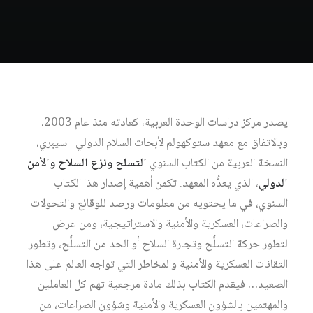
يصدر
مركز
دراسات
الوحدة
العربية،
كعادته
منذ
عام
2003،
وبالاتفاق
مع
معهد
ستوكهولم
لأبحاث
السلام
الدولي
-
سيبري،
النسخة
العربية
من
الكتاب
السنوي
التسلح
ونزع
السلاح
والأمن
الدولي
،
الذي
يعدُّه
المعهد
.
تكمن
أهمية
إصدار
هذا
الكتاب
السنوي،
في
ما
يحتويه
من
معلومات
ورصد
للوقائع
والتحولات
والصراعات،
العسكرية
والأمنية
والاستراتيجية،
ومن
عرض
لتطور
حركة
التسلُّح
وتجارة
السلاح
أو
الحد
من
التسلُّح،
وتطور
التقانات
العسكرية
والأمنية
والمخاطر
التي
تواجه
العالم
على
هذا
الصعيد
…
فيقدم
الكتاب
بذلك
مادة
مرجعية
تهم
كل
العاملين
والمهتمين
بالشؤون
العسكرية
والأمنية
وشؤون
الصراعات،
من