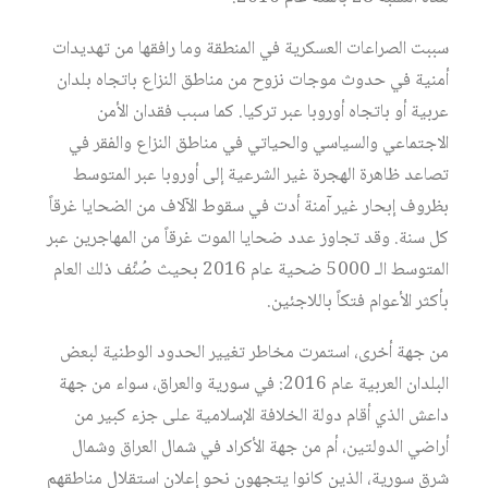
سببت
الصراعات
العسكرية
في
المنطقة
وما
رافقها
من
تهديدات
أمنية
في
حدوث
موجات
نزوح
من
مناطق
النزاع
باتجاه
بلدان
عربية
أو
باتجاه
أوروبا
عبر
تركيا
.
كما
سبب
فقدان
الأمن
الاجتماعي
والسياسي
والحياتي
في
مناطق
النزاع
والفقر
في
تصاعد
ظاهرة
الهجرة
غير
الشرعية
إلى
أوروبا
عبر
المتوسط
بظروف
إبحار
غير
آمنة
أدت
في
سقوط
الآلاف
من
الضحايا
غرقاً
كل
سنة
.
وقد
تجاوز
عدد
ضحايا
الموت
غرقاً
من
المهاجرين
عبر
المتوسط
الـ
5000
ضحية
عام
2016
بحيث
صُنِّف
ذلك
العام
بأكثر
الأعوام
فتكاً
باللاجئين
.
من
جهة
أخرى،
استمرت
مخاطر
تغيير
الحدود
الوطنية
لبعض
البلدان
العربية
عام
2016:
في
سورية
والعراق،
سواء
من
جهة
داعش
الذي
أقام
دولة
الخلافة
الإسلامية
على
جزء
كبير
من
أراضي
الدولتين،
أم
من
جهة
الأكراد
في
شمال
العراق
وشمال
شرق
سورية،
الذين
كانوا
يتجهون
نحو
إعلان
استقلال
مناطقهم