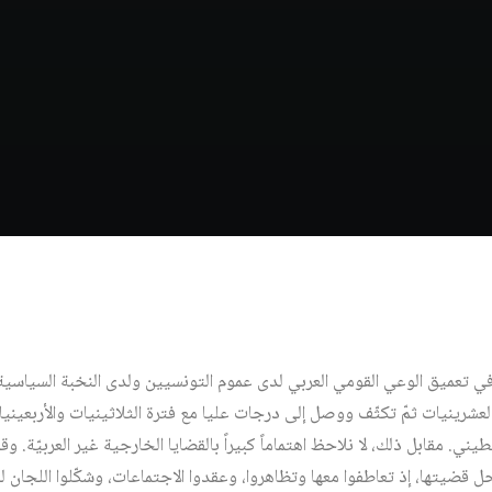
 تعميق الوعي القومي العربي لدى عموم التونسيين ولدى النخبة السياسية و
لعشرينيات ثمّ تكثّف ووصل إلى درجات عليا مع فترة الثلاثينيات والأربعينيات
يني. مقابل ذلك، لا نلاحظ اهتماماً كبيراً بالقضايا الخارجية غير العربيّة. 
 قضيتها، إذ تعاطفوا معها وتظاهروا، وعقدوا الاجتماعات، وشكّلوا اللجان ل