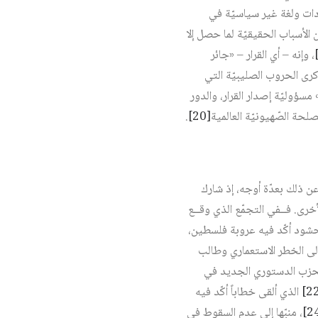
ات ولغة غير سياسيّة في
 الأسباب الحقيقيّة لما حصل إلا
، وإنه – أي القرار – «جائر
رى الحروب الصليبيّة التي
مسؤوليّة إصدار القرار، والدور
حة الصّهيونيّة العالمية‏
[20]
.
ن ذلك بعدّة أوجه، إذ شارك
رى. فــفي التجمّع الذي وقــع
هوان خطاباً وسط الحشود أكّد فيه عروبة فلسطين،
 إلى الخطر الاستعماري وطالب
الحزب الدستوري الجديد في
الذي ألقى خطاباً أكّد فيه
، منبّها إلى عدم السقوط في