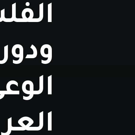
الفل
ودور
الوع
العر