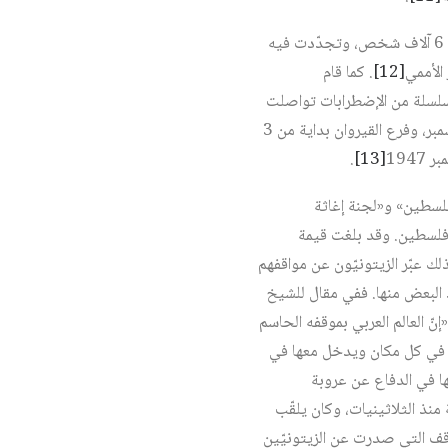
وفي يوم 5 كانون الأول/ديسمبر 1947، انعقد تجمّع آخر بجامع الزيتونة والساحة المحيطة به، وضمّ أكثر من 6 آلاف شخص، وتجدّدت فيه
لأممي‏
[12]
. كما قام
ي سلسلة من الإضطرابات تواصلت
إلى غاية يوم 4 كانون الأول/ديسمبر. على سبيل المثال، أضرب فرع الزيتونة بصفاقس يوم 2 كانون الأول/ديسمبر، وفرع القيروان بداية من 3
.
[13]
 فلسطين» و«لجنة إغاثة
فلسطين. وقد بلغت قيمة
لك عبّر الزيتونيّون عن مواقفهم
د البعض منها. ففي مقال للشيخ
ئلاً: «إنّ العالم العربي بموقفه الحاسم
دها في كل مكان ويدخل معها في
بها في الدفاع عن عروبة
منذ الثلاثينيات، وكان يلقّب
اقف التي صدرت عن الزيتونيّين