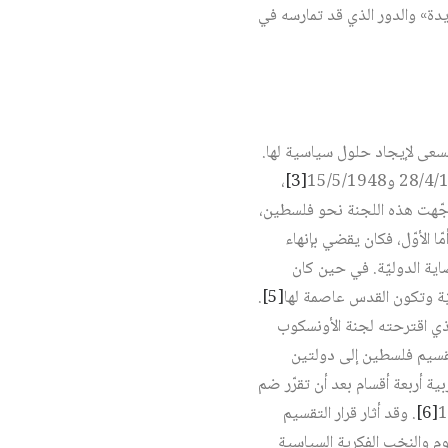
يدة» والدور الذي قد تمارسه في
تسعى لإيجاد حلول سياسية لها.
،
[3]
جّهت هذه اللجنة نحو فلسطين،
ا الأوّل، فكان يقضي بإنهاء
ية الدوليّة. في حين كان
ّة وتكون القدس عاصمة لها‏
[5]
.
الأغلبية» الذي اقترحته لجنة الأونسكوب
درت قرارها الرقم 181 الذي كان ينصّ على تقسيم فلسطين إلى دولتين
ية أربعة أقسام بعد أن تقرّر ضم
[6]
. وقد أثار قرار التقسيم
وم والنخب الفكرية السياسية