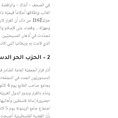
في الصحف – آنذاك – والرافضة ل
الغالب وإطلاقها أحكاماً قيميّة ذ
جزئيّاً‏
[16]
. من ذلك أن القرار كا
ومهزلة… وقضاء على الإسلام وال
تجدّدت في أذهان المسيحيّين، و
الذي قامت به بريطانيا التي كانت
2 – الحزب الحر الدستوري الجديد والقرار الدّولي
أثار قرار الجمعيّة العامة الصّ
الدستوريّون الجدد في التجمّعات
وندّد بالقرار وبدور الدول الغربي
«بضرورة إعانة فلسطين وأهاليها 
اجتماع جامع الزيتونة يوم 5 كانو الأول/ديسمبر 1947، وكان من بين الحضور الأمين العام صالح بن يوسف‏
بأنّ القضية الفلسطينية أصبحت ا