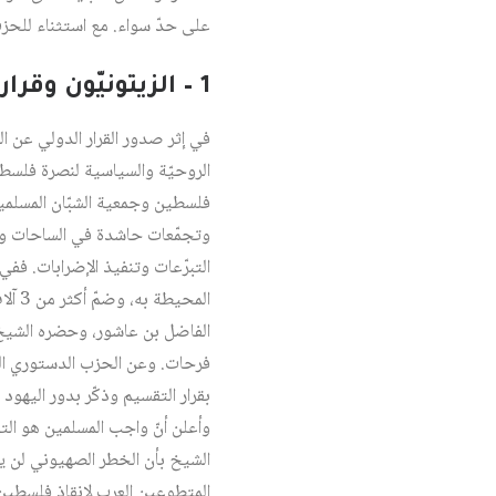
على حدّ سواء. مع استثناء للحزب 
1 – الزيتونيّون وقرار التقسيم
في إثر صدور القرار الدولي عن ال
الروحيّة والسياسية لنصرة فلسطي
فلسطين وجمعية الشبّان المسلمي
وتجمّعات حاشدة في الساحات والج
المح
الفاضل بن عاشور، وحضره الشيخ 
فرحات. وعن الحزب الدستوري الج
بقرار التقسيم وذكّر بدور اليهو
وأعلن أنّ واجب المسلمين هو التو
الشيخ بأن الخطر الصهيوني لن يق
المتطوعين العرب لإنقاذ فلسطين،