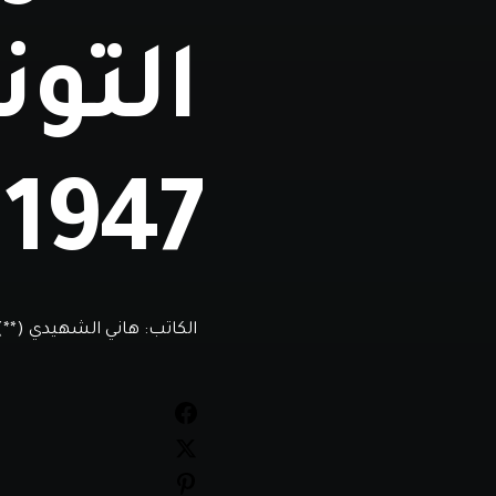
التو
1947 - 1948(*)
الكاتب:
هاني الشهيدي (**)