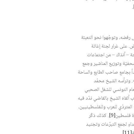
.
ى رفضه، وتوجّهوا نحو التعبئة
ض. على غرار لجنة إغاثة
ة – آنذاك – من اجتماعات
صحفيّة وتوزيع المناشير وجمع
 كبير انتظم بالعاصمة وتحديداً بجامع صاحب الطابع والساحة
ربية». وترأسه الشيخ محمّد
عام التونسي للشغل الصحبي
ألقاه الشيخ بالقاضي ندّد فيه
 المتردّي للعرب وللفلسطينيين،
ة فلسطين‏
[9]
. كذلك ذكّر
اءٍ لجمع التبرّعات وتجنيد
‏
[11]
.