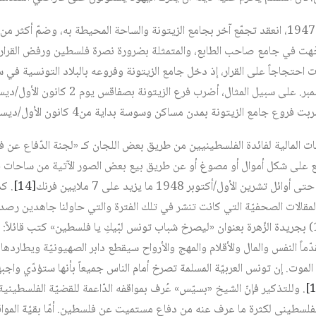
ّهت في جامع صاحب الطابع، والمتمثلة بضرورة نصرة فلسطين ورفض القرار ا
بات احتجاجاً على القرار، إذ دخل جامع الزيتونة وفروعه بالبلاد التونسية ف
جامع الزيتونة بمدن مساكن وسوسة بداية من4 كانون الأول/ديسمبر 1947‏
رّعات المالية لفائدة الفلسطينيين من طريق بعض اللجان كـ «لجنة الدّفاع عن
ع على شكل أموال أو مصوغ أو عن طريق بيع بعض الصور الآتية من ساحات 
 الأول/أكتوبر 1948 ما يزيد على 7 ملايين فرنك‏
[14]
. كذ
المقالات الصحفيّة التي كانت تنشر في تلك الفترة والتي حاولنا جاهدين رص
الصادق بسيّس (1914 – 1978) بجريدة الزّهرة بعنوان «ليصرخ شباب تونس لبّيكِ يا فلسطين» كتب قا
دّماً النفس والمال والأقلام والمهج والأرواح سيقطع دابر الصهيونيّة ويطار
و الموت. إن تونس العربيّة المسلمة تصرخ أمام الناس جميعاً بأنها ستؤدّي واج
. وللتذكير فإنّ الشيخ «بسيّس» عُرف بمواقفه الدّاعمة للقضيّة الفلسطينية 
الفلسطيني لكثرة ما عرف عنه من دفاع مستميت عن فلسطين. أمّا بقيّة المو