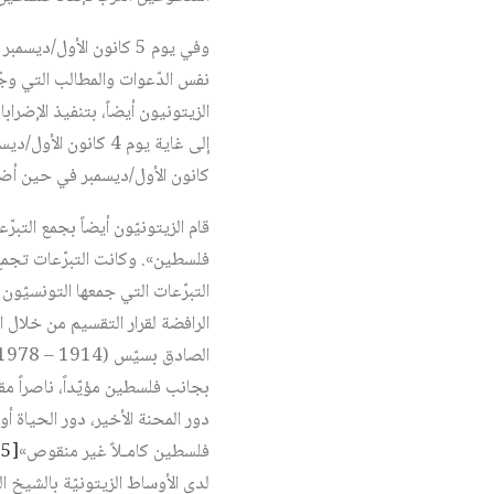
نفس الدّعوات والمطالب التي وج
الزيتونيون أيضاً، بتنفيذ الإضرا
كانون الأول/ديسمبر في حين أضربت فروع 
قام الزيتونيّون أيضاً بجمع التب
فلسطين». وكانت التبرّعات تجم
التبرّعات التي جمعها التونسيّون حتى أوائل تشرين
الرافضة لقرار التقسيم من خلال 
بجانب فلسطين مؤيّداً، ناصراً مق
دور المحنة الأخير، دور الحياة أ
فلسطين كامـلاً غير منقوص»‏
[15]
لدى الأوساط الزيتونيّة بالشيخ 