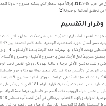
في حرب 1948‏
[1]
، إدراكاً منهم للخطر الذي يشكله مشروع «الدولة الجد
 من تحقيق أهدافها الوحدويّة‏
[2]
.
ن وقرار التقسيم
نية، شهدت القضية الفلسطينية تطوّرات عديدة، وتعدّدت المشاريع التي كانت 
ن أعمال الدورة الاستثنائية للجمعية العامة للأمم المتحدة بين 28/4/1947 و15/5/1948‏
 فلسطين وبحث الأوضاع بها. وعرفت هذه اللجنة بلجنة الأونسكوب‏
[4]
. وتو
يتضمّن مشروعاً لحل الأزمة، تمثل بـ «مشروع الأغلبية» و«مشروع الأقلية». أمّ
ين وإنشاء دولتين: الأولى عربية والثانية يهوديّة، ووضع القدس تحت الوصا
نتداب البريطاني وتأسيس دولة فدراليّة، أساسها دولة يهوديّة وأخرى فلسطيني
وفي 29 تشرين الثاني/نوفمبر 1947، تبنّت الجمعيّة العامّة في إثر انعقاد دورتها الثانية «مشروع 
كحل لقضيّة فلسطين بعد ما أجرت عليه بعض التعديلات، وأص
 أن تشمل الدولة اليهودية ثلاثة أقسام من فلسطين، بينما تضمّ الدولة العرب
ية الدوليّة، وبإنهاء الانتداب البريطاني في أجل أقصاه آب/أغسطس 1948‏
اط السياسيّة والفكريّة التونسيّة. لكن يمكن الإجماع على رفضه من قبل العم