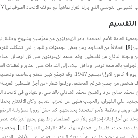
الشيوعي التونسي الذي بارك القرار تماهياً مع موقف الاتحاد السوفياتي‏
[7]
جمعية العامة للأمم المتحدة، بادر الزيتونيّون من مدرّسين وشيوخ وطلبة إل
ن‏
[8]
، انطلاقاً من المساجد ومن بعض الجمعيّات واللجان التي تشكّلت للغر
ن ولجنة الدفاع عن فلسطين. وقد اعتمد الزيتونيّون على كل الوسائل المتاح
وامع بالعاصمة تونس وداخل البلاد، إلى النداءات على المنابر والمقالات ال
التبرّعات وتنفيذ الإضرابات. ففي يوم 4 كانون الأول/ديسمبر 1947، وقع تجمّع
يطة به، وضمّ أكثر من 3 آلاف شخص من جميع شرائح المجتمع. ورفعوا شعار «من أجل فلسطين الع
محمّد صالح مراد والشيخ محمّد الشاذلي بالقاضي، والقيادي في الاتحاد ال
ديد علي البلهوان، والحبيب شلبي عن الحزب القديم. وكان الافتتاح بخطاب 
د فيه وبقيام منظمة الأمم المتحدة بخدمتهم. كما حمّل أوروبا مسؤولية الوضع
حّد من أجل إعانة إخوانهم بالأراضي المقدّسة، وطالبهم بجمع التبرّعات لنصر
ف عند حدود فلسطين، فخطره يهدّد مكّة والأراضي العربيّة‏
[10]
. وختم بند
 لأن المسلم يحرم عليه دينه أن يترك اليهود يستولون على الأراضي المقدّسة