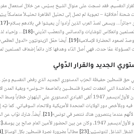
قرار التقسيم، فقد نسجت على منوال الشيخ بسيّس، من خلال استعمال مفرد
ات شحنة أخلاقيّة – تعبوية لم تصل إلى تحليل الظاهرة تحليـلاً متماسكاً يبيّن
ن «جائراً… ويسعى لصدّ العرب الذين أرادوا أن يعيشوا في بلادهم بسلام»‏
[17]
مسلمين وانعكاس للوشايات والدسائس والتعصّب الدّيني»‏
[18]
… وإحياء لذك
صدّ لصعود الحضارة الإسلامية‏
[19]
. أيضا حمّل الزيتونيّون «الدول العظمى» 
 المسؤولة عمّا حدث، فهي أصل الدّاء وهدفها كان دائماً إضعاف المسلمين لمصل
ادر في حق فلسطين حفيظة الحزب الدستوري الجديد الذي رفض التقسيم وعبّر ع
 الحاشدة التي انعقدت لنصرة فلسطــين بالعاصمة «تــونس» وبقية المدن الأخ
بجامع صاحب الطابع يوم 4 كانون الأول/ديسمبر 1947 ألقى القيادي الدستوري علي البل
ّة فيه وبالأخص دور الولايات المتحدة الأمريكية والاتحاد السوفياتي. كما نبّه
لأنّهم عندما ينتصرون هناك ننتصر في تونس»‏
[21]
. أيضاً، شارك نوّاب عن 
[22]
لشغل الشاغل للتونسيّين‏
[23]
مطالباً بضرورة نصرة فلسطين بكل الوسائل‏
[24]