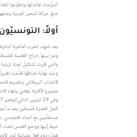
التبرّعات لفائدتها وتطوّعوا للقتال 
خنق حركة التحرر العربيّة ومنعها
أولاً: التونسيّو
بعد انتهاء الحرب العالمية الثا
ومن بينها، إدراج القضية الفلسطينية ضم
والتي قرّرت تشكيل لجنة لزيارة
وعند نهاية نشاطها قدّمت تقريراً 
الانتداب البريطاني وتقسيم فلسط
مشروع الأقليّة يقضي بإنهاء الا
مستقلّتين مع اتحاد اقتصادي، على
حيفا إليها ووضع القدس تحت الوصا
هذا، ردود فعل متباينة لدى الأوس