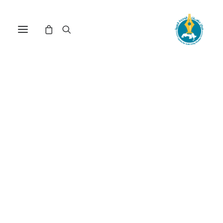
في
دراسات
•
29 أبريل، 2026
عدد الزيارات:
253
الضباط العسكريون
والقرار السياسي في
الولايات المتحدة الأمريكية
في حقبة ما بعد نهاية
الحرب الباردة
الكاتب:
محمد العوفي