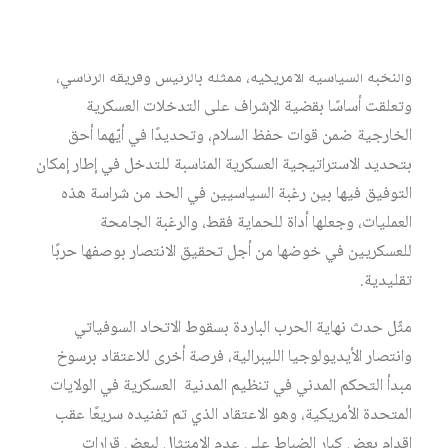
وبخاصة في الولايات المتحدة الأمريكية في بيئة ما بعد نهاية
الحرب الباردة. نشبت الخلافات بين ضباط البنتاغون الأمريكي
والنخبة السياسية الأمريكية، ممثلة بالرئيس وفريقه الرئاسي،
وتعلقت أساسًا بقضية الإشراف على التدخلات العسكرية
الخارجية ضمن قوات حفظ السلام، وتحديدًا في أيّهما أحق
بتحديد الاستراتيجية العسكرية المناسبة للتدخل في إطار إمكان
التوفيق فيها بين رغبة السياسيين في الحد من شراسة هذه
العمليات، وجعلها أداة للحماية فقط، والرغبة الجامحة
للعسكريين في خوضها من أجل تحقيق الانتصار بوصفها حربًا
تقليدية.
مثّل حدث نهاية الحرب الباردة بسقوط الاتحاد السوفياتي
وانتصار الأيديولوجيا الليبرالية، فرصة أخرى للاعتقاد برسوخ
مبدأ التحكم المدني في تنظيم المدنية العسكرية في الولايات
المتحدة الأمريكية، وهو الاعتقاد الذي تم تفنيده سريعًا عقب
إقدام بعض كبار الضباط على عدم الامتثال لبعض قرارات