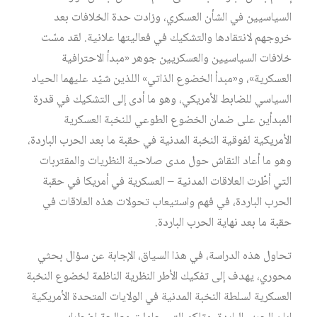
السياسيين في الشأن العسكري، وزادت حدة الخلافات بعد
خروجهم لانتقادها والتشكيك في فعاليتها علانية. لقد مسّت
خلافات السياسيين والعسكريين جوهر «مبدأ الاحترافية
العسكرية»، و«مبدأ الخضوع الذاتي» اللذين شيّد عليهما الحياد
السياسي للضابط الأمريكي، وهو ما أدى إلى التشكيك في قدرة
المبدأين على ضمان الخضوع الطوعي للنخبة العسكرية
الأمريكية لفوقية النخبة المدنية في حقبة ما بعد الحرب الباردة،
وهو ما أعاد النقاش حول مدى صلاحية النظريات والمقتربات
التي أطّرت العلاقات المدنية – العسكرية في أمريكا في حقبة
الحرب الباردة، في فهم واستيعاب تحولات هذه العلاقات في
حقبة ما بعد نهاية الحرب الباردة.
تحاول هذه الدراسة، في هذا السياق، الإجابة عن سؤال بحثي
محوري، يهدف إلى تفكيك الأطر النظرية الناظمة لخضوع النخبة
العسكرية لسلطة النخبة المدنية في الولايات المتحدة الأمريكية