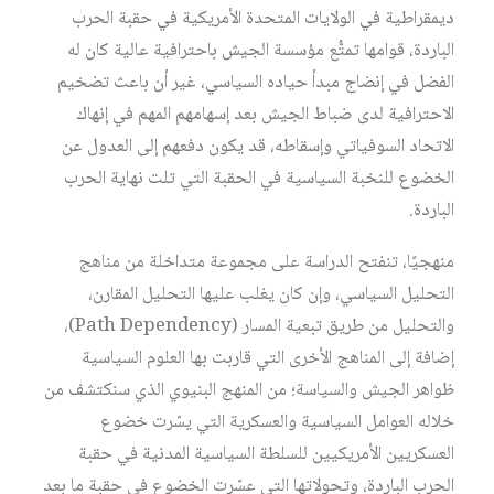
ديمقراطية في الولايات المتحدة الأمريكية في حقبة الحرب
الباردة، قوامها تمتُّع مؤسسة الجيش باحترافية عالية كان له
الفضل في إنضاج مبدأ حياده السياسي، غير أن باعث تضخيم
الاحترافية لدى ضباط الجيش بعد إسهامهم المهم في إنهاك
الاتحاد السوفياتي وإسقاطه، قد يكون دفعهم إلى العدول عن
الخضوع للنخبة السياسية في الحقبة التي تلت نهاية الحرب
الباردة.
منهجيًا، تنفتح الدراسة على مجموعة متداخلة من مناهج
التحليل السياسي، وإن كان يغلب عليها التحليل المقارن،
والتحليل من طريق تبعية المسار (Path Dependency)،
إضافة إلى المناهج الأخرى التي قاربت بها العلوم السياسية
ظواهر الجيش والسياسة؛ من المنهج البنيوي الذي سنكتشف من
خلاله العوامل السياسية والعسكرية التي يسّرت خضوع
العسكريين الأمريكيين للسلطة السياسية المدنية في حقبة
الحرب الباردة، وتحولاتها التي عسّرت الخضوع في حقبة ما بعد