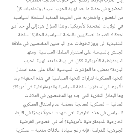
إبان الحرب الباردة، وتلكم التي حاولت معالجة اضطراب
الخضوع في حقبة ما بعد نهاية الحرب الباردة، وتداعيات كلٍّ
من الخضوع واضطرابه على الطبيعة المدنية للسلطة السياسية
في الولايات المتحدة الأمريكية، وهذا السؤال هو: إلى أي حد أدى
احتكاك الضباط العسكريين بالنخبة السياسية الحائزة السلطة
التنفيذية إلى بروز تخوفات لدى الباحثين المختصين في علاقة
الجيش بالسياسة على استقرار السلطة السياسية، ومنها
الديمقراطية الأمريكية ككل، في بيئة ما بعد نهاية الحرب
الباردة؟ بمعنى، ما المؤشرات السياسية الدالة على عدم امتثال
النخبة العسكرية لقرارات النخبة السياسية في هذه الحقبة؟ وما
تأثيرها في استقرار السلطة السياسية والديمقراطية في أمريكا؟
وما البدائل النظرية التي جاء بها المختصون في العلاقات
المدنية – العسكرية لمعالجة معضلة عدم امتثال العسكري
للسياسي في هذه الظرفية التي شهدت تحولًا نوعيًا في الأبعاد
الخارجية للديمقراطية الأمريكية؟ أما في خصوص الفرضية
الجوهرية للدراسة؛ فإنه رغم سيادة علاقات مدنية – عسكرية