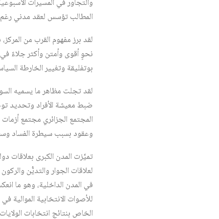
والتجاور في المسيرات الأسبوعية
المطالب تؤسس لعقد مدني رغم أن 
لقد برز مفهوم القرب من المركز،
نحوٍ أقوى وأمتن وأكثر جلاءً في 
بوتفليقة وتغيير الخارطة السيا
لقد تجلت مظاهر ما يسميه السوس
ضبط معيشة الأفراد وتحديد توجها
المجتمع الجزائري مجتمع أزمات
وعقود بسبب سيطرة الفساد وسطوة
تميَّزت المدن الكبرى بعلاقات د
لعلاقات الجوار والتديُّن والركون 
في المدن الداخلية، وهو ما انعك
للأصوات الانتخابية الموالية في 
الخاص بنتائج انتخابات الولايات)