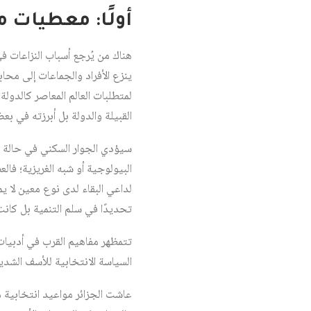
أولًا: معطيات 
هناك من يُرجع أسباب النزاعات في 
ينزع الأفراد والجماعات إلى محاب
لمتطلبات العالم المعاصر كالدول
القبيلة والدولة بل أبرزته في بع
سيؤدي الجوار السكني في حالة الخ
البيولوجية أو شبه الغريزية؛ فال
لداعي البقاء لدى نوع معين لا ي
تحديدًا في سلم التنمية بل كانت 
تتمظهر مفاهيم القرب في أدبيات
السياسة الانتخابية للأسف الشدي