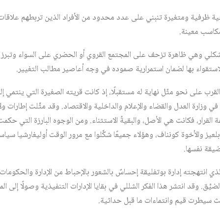
يجية ظرفية ومتغيرة تنبني على عدد محدود من الأفراد الذين تربطهم علاقات الق
كاسب معينة.
للاشكلي وهي ظاهرة تزحف على المجتمع القروي أو الحضري على السواء وتبر
لاستقواء بها لضمان استمرارية صموده في وجه أعاصير مطالب التغيير.
قرب على نحو مثّل نهاية له مستقبلًا، إذ كانت قريته الصغيرة التي ينتمي 
في وزارة العدل والقضاء والإعلام والداخلية والاقتصاد. وقد مثَّلت إطارات ول
 القرار، فكانت هي الأصل، والبقيةُ الاستثناء. ومن الوجوه البارزة التي ح
لعيز والأخوة كونناف، وهؤلاء جميعًا شكَّلوا مع مرور الوقت أوليغارشيا سيا
ضيقة نفسها.
ذي انتهجته إدارة بوتفليقة إحساسٌ بالشعور بالإحباط من الإدارة والحكومات
لضيِّق. وقد انتشر هذا الفكر الشللي في بقايا الإدارات التنفيذية وصولًا إلى
ث سيطرت قيم وانتماءات ما قبل حداثية.