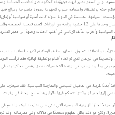
سميه الوالي السابق بشير فريك «جهوَنة» الحكومات والمناصب الحساسة وعدّه
ام حكم بوتفليقة، واعتماده أسلوب الجهوية بصورة مفضوحة ومبالغ فيها بإ
سسات السيادية الحساسة في الدولة، سواءٌ كانت أمنية أو سياسية أو إدارية
جهويًا؛ فقد استحوذت ولاية تلمسان وحدها على 12 حقيبة وزارية من الوزارات الاستراتيجية 
ا السياسية وأحزاب التآلف الرئاسي في أغلب الحالات وصولًا إلى مدير التشر
؟
ُّبية والتفافيَّة، تحاول التمظهر بمظاهر الوطنية، لكنها براغماتية ونفعي
وتحديدًا في البرلمان الذي لم تطأه أقدام بوتفليقة نهائيًا؛ فقد ترأست الم
دة الجميعي وطليبة وسعيداني، وهذه الشخصيات بعضها يقضي محكوميته في 
ميته.
خذ أبعادًا غريبة في المخيال السياسي والممارسة السياسية، فقد سيطرت على ا
مي إليها جغرافيًا ولكنها تتحكم فيها ماليًا، وهذا ملمح لوحظ في ولايات ا
نموذجًا جليًا للزبونية السياسية التي تبنى على مقايضة الولاء والدعم في ا
 مبررة، ولكن مع ذلك يظل المفهوم متعددًا في دلالاته وفي ممارساته، وقد تجل