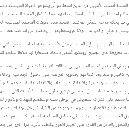
 الساسة أنصاف الأميين من الذين استطاعوا أن يشوهوا الحياة السياسية باس
حكم امتداداتهم القبلية الواسعة، وتمتُّعهم بسطوة المال الفاسد الناجم عن ال
 بها بحكم درجة التديُّن المرتفعة؛ فتجد هذه الطبقات الفاسدة السياسية ال
ياسي والمالي. وكثير من الولاة لم يستطيعوا أن يتخذوا قرارات ضد بعض السا
لداخلية والرعوية بالمال والسياسة، مثل الأغواط ورقلة الجلفة البيض، ال
 معروفة لدى الجميع، وبعضها تَسمى بأسماء مستعارة لها علاقة بسلطة الما
 بعض الباحثين لجوء الجزائري إلى علاقات الترابط العشائري الضيق، وبخاص
ية كخيار وحيد بعد اقتناعهم بصعوبة المراهنة على الحلول الجماعية، وبخا
بناء علاقات اجتماعية والانغلاق على الذات والاكتفاء بعلاقات محدودة جد
بالضرورة استبعاد العمل الجماعي لإنتاج حلول جماعية للأزمات التي يعانيها
منا نعتمد على الشراكة للتعايش في الوطن نفسه ونتقاسم المهمَّات والأدوار ل
بلا مواطن والاقتصار على وجود مجموعة من الأفراد في حيِّز جغرافي مشترك
 الجماعية تسببت الفردانية في تعطيل المصلحة العامة، وكلما ارتفع منسوب
الشعور بالعجز عن القدرة على تغيير الأمور ليلتفت الأفراد مرة أخرى من جد