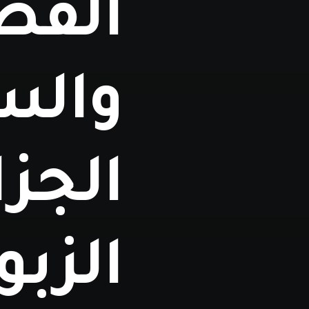
الفض
والس
الجزا
الزبو