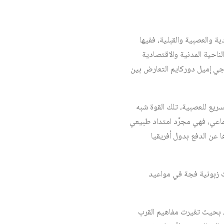
دية والعصبية والقبلية، ففيها
لناحية المدنية والاقتصادية
لوجي إميل دوركايم التعارض بين
لسريع للعصبية، تلك القوة شبه
تماعي، فهي مجرَّد امتداد طبيعي
 عن الدفع بدول أفريقيا
ت زبونية فجة في مواعيد
صيل سنة 2019 بحسب التسمية الدستورية، بحيث تغيرت مفاهيم القرب