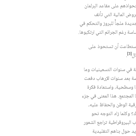
تحواذهم على مقاعد البرلمان
قروض المالية التي تأنف
جديدة ملجأً للبروز والتحكم في
سة رغم الجرائم التي ارتكبوها.
تي استطاعت أن تستحوذ على
[3]
ل‏
.
ة في سنوات التسعينيات وما
صة بعد سنوات الإرهاب دفعت
ًا وسطحية، واستعادة فكرة
 المجتمع. هذا المعنى في جزء
ترقية الوطن والحفاظ عليه،
؟ وكلما زاد التوجه نحو
 البيروقراطية تراجع الشعور
يد حول بناهم التقليدية