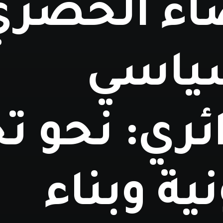
اء الحضري
ياسي
ئري: نحو تج
نية وبناء