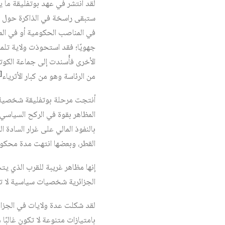
لقد انتشر في عهد بوتفليقة ما ي
ستبقى راسخة في الذاكرة حول نظ
في المناصب الحكومية أو في المؤ
الأخرى فأُسندت إلى جماعة الكوت
[2]
من الرئاسة وهو من كبار الأثرياء‏
أنتجت مرحلة بوتفليقة شخصية تهر
المظاهر بقوة في الركح السياسي، 
بالنفوذ المالي على غرار السا
القطر، وبعضها انتهت مدة محكو
إنها مظاهر غريبة للقرب الذي يت
الجزائرية شخصيات سياسية لا تنت
لقد شكلت عدة ولايات في الجزائر 
بامتيازات متنوعة لا تكون غالبًا