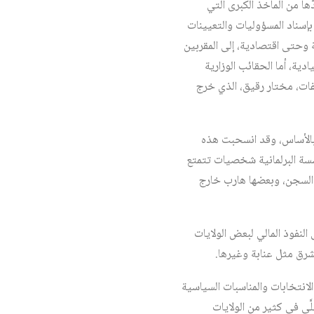
ا من المآخذ الكبرى التي
سناد المسؤوليات والتعيينات
 وحتى اقتصادية، إلى المقربين
الحساسة والسيادية، أما الحقائب الوزارية
يفات، مختار رقيق، الذي خرج
ة بالأساس، وقد انسحبت هذه
ؤسسة البرلمانية شخصيات تتمتع
السجن، وبعضها هارب خارج
لنفوذ المالي لبعض الولايات
لشرق مثل عنابة وغيرها.
لانتخابات والمناسبات السياسية
َّى في كثير من الولايات