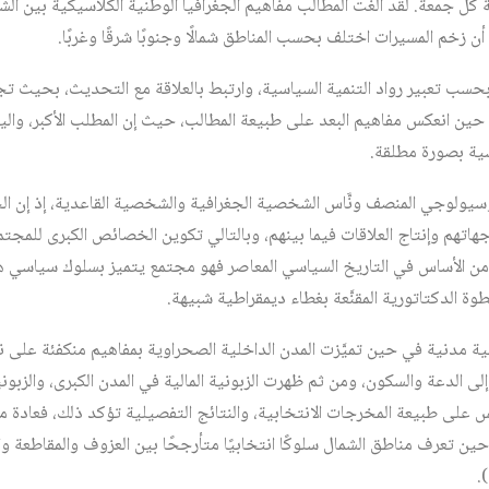
 كل جمعة. لقد ألغت المطالب مفاهيم الجغرافيا الوطنية الكلاسيكية بين الش
زخم المسيرات اختلف بحسب المناطق شمالًا وجنوبًا شرقًا وغربًا.
 بحسب تعبير رواد التنمية السياسية، وارتبط بالعلاقة مع التحديث، بحيث ت
حين انعكس مفاهيم البعد على طبيعة المطالب، حيث إن المطلب الأكبر، واليافطة
سية بصورة مطلقة.
يولوجي المنصف ونَّاس الشخصية الجغرافية والشخصية القاعدية، إذ إن الج
تهم وإنتاج العلاقات فيما بينهم، وبالتالي تكوين الخصائص الكبرى للمجتم
 من الأساس في التاريخ السياسي المعاصر فهو مجتمع يتميز بسلوك سياسي
 الدكتاتورية المقنَّعة بغطاء ديمقراطية شبيهة.
ولية مدنية في حين تميَّزت المدن الداخلية الصحراوية بمفاهيم منكفئة على ن
إلى الدعة والسكون، ومن ثم ظهرت الزبونية المالية في المدن الكبرى، والزبونية 
س على طبيعة المخرجات الانتخابية، والنتائج التفصيلية تؤكد ذلك، فعادة ما
حين تعرف مناطق الشمال سلوكًا انتخابيًا متأرجحًا بين العزوف والمقاطعة وا
.