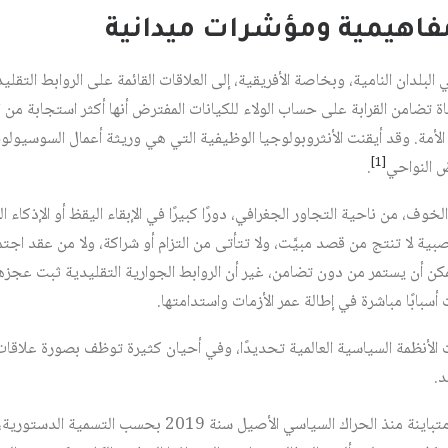
مفاهيمية ومؤشرات ميدانية
البلدان النامية، وبخاصة الأفريقية، إلى العلاقات القائمة على الروابط التقلي
اة تضامن القرابة على حساب الولاء للكيانات المفترض أنها أكثر استجابة من ا
ة الأمة. وقد أيقنت الأنثروبولوجيا الوظيفية التي هي وريثة أعمال السوسيو
[1]
ض النواحي‏
.
وف، من ناحية التجاور الجغرافي، دورًا كبيرًا في الإبقاء اليقظ أو الإذكاء ا
عصبية لا تنتج من قصد مبيَّت، ولا تتأتى من التزام أو شراكة، ولا من عقد اج
مكن أن يستمر من دون تضامن، غير أن الروابط الجوارية التقليدية ثبت عجزها
أسبابًا مباشرة في إطالة عمر الأزمات واستدامتها.
 الأنظمة السياسية العالمية تحديدًا، وفي أحيان كثيرة توظف بصورة علاقا
د.
عاشت الجزائر مواعيد انتخابية متباينة منذ الحراك السياسي الأ