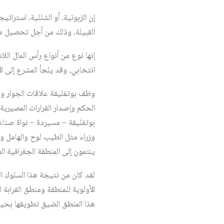
إن الزبونية، أو الشللية، استرات
القبيلة، وذلك من أجل تحصيل م
إنها نوع من أنواع رأس المال ا
انتخابي، وقد يلجأ المشرع إلى ا
وظف بوتفليقة علاقات الجوار وال
الحكم وإصدار القرارات المصيرية 
بوتفليقة – مسيردة – نواة صناعة
وزراء مثل الطيب لوح والهامل وب
ينتمون إلى المنطقة الجغرافية ال
لقد كان من نتيجة هذا السلوك ال
الأولوية للمنطقة ومنطق القرابة ا
هذا المنطق الضيق تطويقها بحي