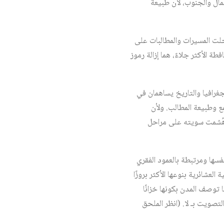
مال والجنوب، لأن طبيعة
جلت المسيرات والمطالبات على
 الأكثر جلاءً، هما إزالة رموز
غرافيا والتاريخ يساهمان في
ع وطبيعة المطالب. ولأن
 هُشمت سويته على مراحل
فسها ومرتبطة بالعمود الفقري
العشائرية بنوعها الأكثر بروزًا
 توصف المدن بكونها خزانًا
لتصويت بـ لا. (انظر الملحق