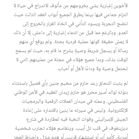
الأخوین إغباریة یشي بخروجھم عن مألوف الاندراج في حیاة لا
التزام جماعي فیھا بینما یطرق الجمیع أبواب العقد الثالث حیث
تنضج التجربة ویسود التأني في اتخاذ القرار بالخروج إلى
العدو. وبالرغم مما قیل عن انتماء إغباریة إلى داعش، إلا أن ذلك
لا یمسّ حقیقة كونھا عملیة فردیة بحتة. ولم یوقع أي منھم
رسالة أو یسجل شریطَ وصیةٍ یشرح ما قام به، حیث لم یسمح
الوقت بذلك، وبدا جميع ھؤلاء في عجلة من عملیتهم، التي لا
تحتمل وصیة ولا وداعًا لأھل أو أحباب.
لم یثبت التحاق رعد حازم من مخیم جنین بأي فصیل باستثناء
بنوّته لوالد أسیر محرر ھو حازم زیدان العقید في الأمن الوطني
الفلسطیني، وعمله في میدان العملات الرقمیة والبرمجیات
الإلكترونیة. ولیس في سیرته ما ینبئ باقتداره على إعادة
الجیش الإسرائیلي وقوات النخبة فیه لمطاردة في شارع
دیزینغوف في قلب تل أبیب. ویتقاسم ھؤلاء تجارب شخصیة
أسریة، كأسر أب أو استشھاد قریب، أو ھدم منزل، وإحباط العجز