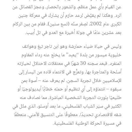
عن القیام بأي عمل منظم، والشعور بالحصار، وعجز الفصائل عن
الرد. وھكذا لم یقیَّض لرعد حازم أن یشارك في معركة جنین
الكبرى عام 2002، لصِغر سنّه (تسع سنين)، فقام من بین الركام
بعد عشرین عامًا في جولة أخیرة مع العدو في تل أبیب.
ولیس في حیاة ضیاء حمارشة وھو ابن تاجر تبغ وھواتف
خلیویة میسور من بلدة “یعبد” ما یخلع عنه رداء المقاوم
المنفرد. فبعد سجنه 30 شھرًا في معتقلات الاحتلال لحیازته
أسلحة والمتاجرة بھا، وتعرُّج في الانتماء قاده من الیسار إلى
الإسلامیین خلال تجربة السجن، لم یعرف عنه – أسوة بمن
سبقوه – انتماؤه إلى أي تنظیم أو حمله خطابًا أیدیولوجيًا أو
طلیعیًا بلورت التجربة الشخصیة المباشرة، مما نصادف منه
الكثیر في سیَر الشباب الفلسطیني، ما بعد أوسلو، الذي مثّل في
شقه الاقتصادي تحدیدًا، معطوفًا على التنسیق الأمني، منعطفًا
في مسیرة الحركة الوطنیة الفلسطینیة.