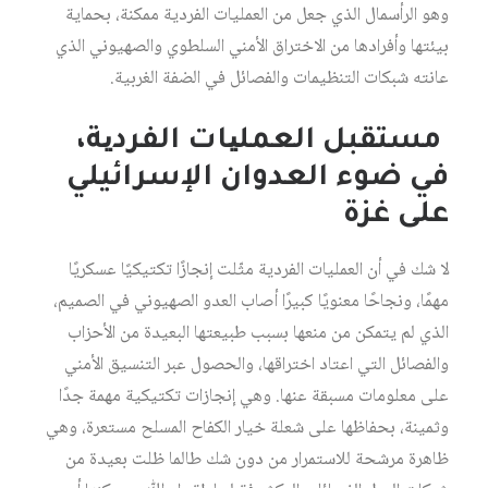
وھو الرأسمال الذي جعل من العملیات الفردیة ممكنة، بحمایة
بیئتھا وأفرادھا من الاختراق الأمني السلطوي والصھیوني الذي
عانته شبكات التنظیمات والفصائل في الضفة الغربیة.
مستقبل العملیات الفردیة،
في ضوء العدوان الإسرائيلي
على غزة
لا شك في أن العملیات الفردیة مثّلت إنجازًا تكتیكیًا عسكریًا
مھمًا، ونجاحًا معنویًا كبیرًا أصاب العدو الصھیوني في الصمیم،
الذي لم یتمكن من منعھا بسبب طبیعتھا البعیدة من الأحزاب
والفصائل التي اعتاد اختراقھا، والحصول عبر التنسیق الأمني
على معلومات مسبقة عنھا. وھي إنجازات تكتیكیة مھمة جدًا
وثمینة، بحفاظھا على شعلة خیار الكفاح المسلح مستعرة، وھي
ظاھرة مرشحة للاستمرار من دون شك طالما ظلت بعیدة من