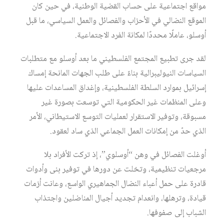
مواقع اجتماعیة على حساب القضیة الوطنیة، في حین كان
الموقع النضالي في الأحزاب والفصائل والعمل السیاسي، ما قبل
أوسلو، عاملًا محددًا لمكانة الفرد الاجتماعیة.
لقد جرى تطبیع المجتمع الفلسطیني ما بعد أوسلو مع متطلبات
السیاسات النیولیبرالیة بناءً على طلب الجھات المانحة إمساك
إسرائیل بموارد السلطة الفلسطینیة، وإغداق المساعدات علیھا
وعلى المنظمات غیر الحكومیة التي توسعت بصورة غیر
مسبوقة، وتوفیر الاستقرار لعملیات التوسع الاستیطاني، الأمر
الذي حدّ من إمكانات العمل الجماعي الذي ساد لعقود.
أوغلت الفصائل في وھن “أوسلوي”، إذ تركت الأفراد بلا
مرجعیات تنظیمیة، وتخلت عن دورھا في توفیر بنى وأدوات
قادرة على حمل أعباء النضال الجماھیري الواسع، وعانت أزمات
قیادة، وترھلھا، وانعدام تجدید أجیال المناضلین واجتذاب
الشباب إلى صفوفھا.