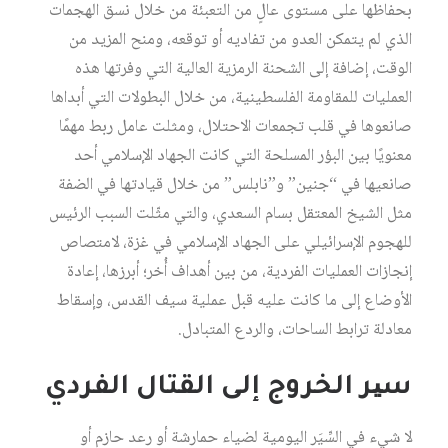
بحفاظها على مستوى عالٍ من التعبئة من خلال نسق الهجمات
الذي لم يتمكن العدو من تفاديه أو توقعه، ومنح المزيد من
الوقت، إضافة إلى الشحنة الرمزية العالية التي وفرتها هذه
العمليات للمقاومة الفلسطينية، من خلال البطولات التي أبداها
صانعوها في قلب تجمعات الاحتلال، ومثلت عامل ربط مهمًا
معنويًا بين البؤر المسلحة التي كانت الجهاد الإسلامي أحد
صانعيها في “جنين” و”نابلس” من خلال قيادتها في الضفة
مثل الشيخ المعتقل بسام السعدي، والتي مثّلت السبب الرئيس
للهجوم الإسرائيلي على الجهاد الإسلامي في غزة، لامتصاص
إنجازات العمليات الفردية، من بين أهداف أُخر؛ أبرزها، إعادة
الأوضاع إلى ما كانت عليه قبل عملية سيف القدس، وإسقاط
معادلة ترابط الساحات، والردع المتبادل.
سیر الخروج إلى القتال الفردي
لا شيء في السِّیَر الیومیة لضیاء حمارشة أو رعد حازم أو