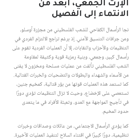
الإرث الجمعي، أبعد من
الانتماء إلى الفصیل
نجا الرأسمال الكفاحي للشعب الفلسطیني من مجزرة أوسلو،
ومن جرافات التنسیق الأمني. إذ برغم تراجع الالتزام الفردي في
التنظیمات والأحزاب والنقابات، إلا أن العملیات الفردیة تقوم على
رأسمال كبیر، وجمعي، وبنیة رمزیة قویة وكثیفة لمقاومة
الشعب الفلسطیني تألفت من عملیات مسلحة ومخزون لا یفنى
من الأسماء والشھداء والبطولات والتضحیات والخبرات القتالیة.
كما تستمد هذه العملیات قوتھا من بؤر قتالیة، كمخیم جنین،
تستعصي على الإخضاع، وحیث لا تزال التنظيمات تؤدي دورًا
في تأجیج المواجھة مع العدو، وتعبئة الأفراد في ما یتعدى
حدود المخیم.
كما یؤدي الرأسمال الاجتماعي، من عائلات وصداقات وخبرات
تنظیمیة، دورًا كبیرًا في اقتناء السلاح لتنفیذ العملیات الأخیرة.