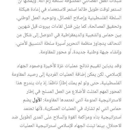
شبكات العمل الفصائلي المكشوفة لسلطة رام ﷲ. ویمكنھا أن
تستمر لوقت طویل طالما استمر الاستعصاء في إعادة ھیكلة
السلطة الفلسطینیة وإصلاح الفصائل، وتوحید العمل الوطني،
وتحقیق المصالحة، كما بيّن فشل لقاءات بيروت قبل شهرين
بين حماس والشعبية والديمقراطية في التوصل إلى شكل من
التحالف يتجاوز منظمة التحرير أسيرة سلطة التنسيق الأمني،
وإنشاء جبهة وطنية جديدة، أو محور للمقاومة.
وقد يتباين تقييم نتائج عمليات غزة الأخيرة وصمود الجهاد
الإسلامي، لكن يمكن إضافة العمليات الفردية إلى رصيد المقاومة
الفلسطينية، حتى ولو لم يملك إطارًا ناظمًا. إذ بات يندرج هذا
المحور المهم المثلث الأضلاع من العمل المسلح في إطار
الاستراتيجية المنوعة التي تعتمدها المقاومة:
الأول
يضم
حماس التي لم تشارك في العمليات العسكرية، لأنها تعتمد
استراتيجية بناء ومراكمة القوة والسلاح على المدى الطويل ضد
الاحتلال، بينما تبنت الجهاد الإسلامي استراتيجية العمليات