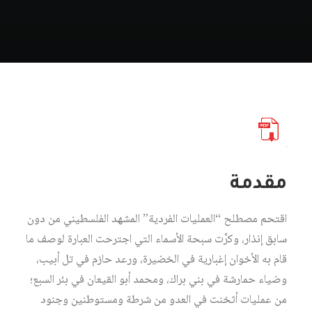
مقدمة
اقتحم مصطلح “العملیات الفردیة” المشھد الفلسطیني من دون
سابق إنذار، وكرَّت سبحة الأسماء التي اجترحت العبارة لوصف ما
قام به الأخوان إغباریة في الخضیرة، ورعد حازم في تل أبیب،
وضیاء حمارشة في بني براك، ومحمد أبو القیعان في بئر السبع؛
من عملیات أثخنت في العدو من شرطة ومستوطنین وجنود