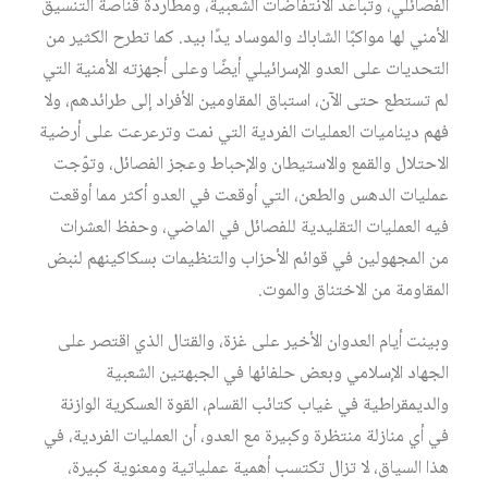
الفصائلي، وتباعُد الانتفاضات الشعبیة، ومطاردة قناصة التنسیق
الأمني لھا مواكبًا الشاباك والموساد یدًا بید. كما تطرح الكثیر من
التحدیات على العدو الإسرائیلي أیضًا وعلى أجھزته الأمنیة التي
لم تستطع حتى الآن، استباق المقاومين الأفراد إلى طرائدھم، ولا
فھم دینامیات العملیات الفردیة التي نمت وترعرعت على أرضیة
الاحتلال والقمع والاستیطان والإحباط وعجز الفصائل، وتوّجت
عملیات الدھس والطعن، التي أوقعت في العدو أكثر مما أوقعت
فيه العملیات التقلیدیة للفصائل في الماضي، وحفظ العشرات
من المجھولین في قوائم الأحزاب والتنظیمات بسكاكینھم لنبض
المقاومة من الاختناق والموت.
وبينت أيام العدوان الأخير على غزة، والقتال الذي اقتصر على
الجهاد الإسلامي وبعض حلفائها في الجبهتين الشعبية
والديمقراطية في غياب كتائب القسام، القوة العسكرية الوازنة
في أي منازلة منتظرة وكبيرة مع العدو، أن العمليات الفردية، في
هذا السياق، لا تزال تكتسب أهمية عملياتية ومعنوية كبيرة،