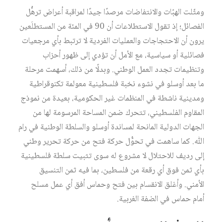
ومثّلت الھبّات والانتفاضات مرصدًا جیدًا لمراقبة أعراض ترھُّل
الفصائل؛ إذ تقول الاستطلاعات أن 90 في المئة من المستطلَعین
یرون أن الاحتجاجات والعملیات الفردیة لا ترتبط بأي مرجعیات
فصائلیة أو سیاسیة، مع الأمل أن تؤدي إلى ظھور أحزاب
وتنظیمات تجدد العمل الوطني. وبدلًا من ذلك، أسھمت مرحلة
ما بعد أوسلو في نشوء نخبة فلسطینیة معولمة تكنوقراطیة
ومدینیة ناشطة في المنظمات غیر الحكومیة، بعیدة من نموذج
المقاوم الفلسطیني، تتحرك ضمن المساحة المرسومة لھا من
الجھات الدولیة المانحة لمساندة أوسلو والسلطة الوطنیة في رام
ﷲ. كما ساھمت في تحوُّل حركة فتح من حركة تحریر وطني
إلى ردیف للاحتلال لا مشروع له سوى تثبیت سلطة فلسطینیة
بأي ثمن فوق أي رقعة من فلسطین، بما فیه ثمن التنسیق
الأمني. وأغلق الانقسام بین فتح وحماس أفق أي عمل مسلح
أمام حماس في الضفة الغربیة.