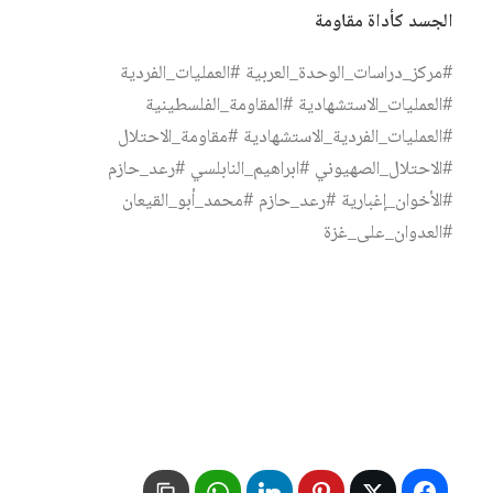
الجسد كأداة مقاومة
#مركز_دراسات_الوحدة_العربية #العمليات_الفردية
#العمليات_الاستشهادية #المقاومة_الفلسطينية
#العمليات_الفردية_الاستشهادية #مقاومة_الاحتلال
#الاحتلال_الصهيوني #ابراهيم_النابلسي #رعد_حازم
#الأخوان_إغبارية #رعد_حازم #محمد_أبو_القیعان
#العدوان_على_غزة