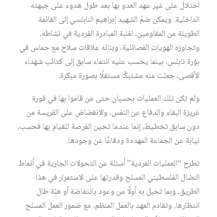
احتلال على غیر عھد العدو بھا بعد طول ھدوء على جبھته
الداخلیة. ويمكن ضمّ الشهيد إبراهيم النابلسي إلى القائمة
الطويلة من المقاومين، لغلبة المبادرة الفردية في نشاطه،
وتجاوزه الهويات الفصائلية، وبنائه علاقات سلاح مع حماس في
بؤرة نابلس، بينما يحسب عليه انتماء سابق إلى كتائب شهداء
الأقصى، جعلت منه مشتبكًا مستقلًا بصورة مبكرة.
ولم تكن تلك العملیات بحسبان حتى من قاموا بھا في فورة
غریزة البقاء والدفاع عن النفس، والانقضاض على الفریسة من
دون سابق تخطیط، إنما عندما تحین الفرصة للقیام بھا فحسب،
نیابة عن الجماعة المھددة ودفاعًا عن وجودھا.
تطرح “العمليات الفردية” أسئلة عن التحولات الجاریة في أنماط
النضال الفلسطیني المسلح وقدرتھا على الاستمرار في ھذا
الطریق، وبما تحبل به أولًا من وعود بانتفاضة أو ھبّة طال
انتظارھا، وتقادم العھد بالعمل المنظم، مع ضمور العمل المسلح