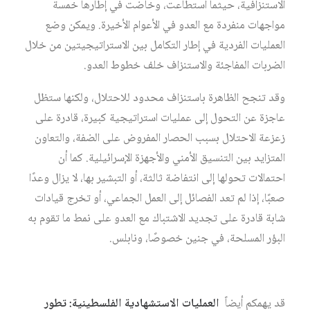
الاستنزافية، حيثما استطاعت، وخاضت في إطارها خمسة
مواجهات منفردة مع العدو في الأعوام الأخيرة. ويمكن وضع
العمليات الفردية في إطار التكامل بين الاستراتيجيتين من خلال
الضربات المفاجئة والاستنزاف خلف خطوط العدو.
وقد تنجح الظاھرة باستنزاف محدود للاحتلال، ولكنھا ستظل
عاجزة عن التحول إلى عملیات استراتیجیة كبیرة، قادرة على
زعزعة الاحتلال بسبب الحصار المفروض على الضفة، والتعاون
المتزاید بین التنسیق الأمني والأجھزة الإسرائیلیة. كما أن
احتمالات تحولھا إلى انتفاضة ثالثة، أو التبشیر بھا، لا یزال وعدًا
صعبًا، إذا لم تعد الفصائل إلى العمل الجماعي، أو تخرج قیادات
شابة قادرة على تجدید الاشتباك مع العدو على نمط ما تقوم به
البؤر المسلحة، في جنین خصوصًا، ونابلس.
قد يهمكم أيضاً
العمليات الاستشهادية الفلسطينية: تطور