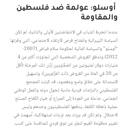
أوسلو: عولمة ضد فلسطین
والمقاومة
عندما انخرط الشباب في الانتفاضتین الأولى والثانیة، لم تكن
السیاسة اللیبرالیة وانفتاح فرص الارتقاء الاجتماعي، التي وفرتھا
“أوسلو” والسیاسة المالیة لحكومة سلام فیاض (2007-
2012) وتدفق القروض الشخصیة التي تجاوزت أكثر من 4
ملیارات دولار لمليونین من الضفّاویین إبّان تلك المرحلة (أقل
من 20 في المئة من القروض نالت الغزّاویین)، وتسھیل
الاستدانة على نطاق واسع ومقصود، قد كبلت المجتمع
الفلسطیني بالتزامات فردیة مادیة تحول دونه والعمل الوطني
الجماعي، جاعلة من العودة إلى الصراع أو خیار الكفاح المسلح
عملیة باھظة الكلفة، یدفعھا الفلسطینیون وحدھم ولیس
الاحتلال. ولم تكن قد برزت بعد نزعات استھلاكیة، أسھمت في
تغییر منظومة القیم لتعبّر عن توق فردي للمنافسة على كسب