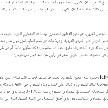
خ العربي – الإسلامي. وهذا بدوره أيضاً يتطلب معرفة البيئة الجغرافية، وط
ة، التي كانت سائدة قبل الإسلام. وسأعرض في ما يلي من دراسة وتحليل للبداي
 للجنس العربي، هو تتبع التطور الحضاري، وبالذات المعماري للعرب. حيث تبا
لجنس العربي على الأرض العربية. ومردّ ذلك هو عدم اتفاق المؤرخين على ت
الة نوح (المتعارف عليها خطأً «بالساميين») كما سأبيِّن تالياً، أم من عُر
ين في تحديد الجنس العربي أسفر في رأيي عن اتجاهين تاريخيين:
‏
[4]
ويعتبر فيه جميع الشعوب، المتعارف عليها خطأً بـ «السامية»، التي عاشت
لجغرافية لتلك الشعوب، وكذلك على تشارُك هذه الشعوب في «اللغة والأفكار و
، استحدثه المستشرق النمساوي أيشهورن سن
رق النمساوي سلوتشر، هو الذي أطلق التسمية، في السنة نفسها، نسبة إلى سا