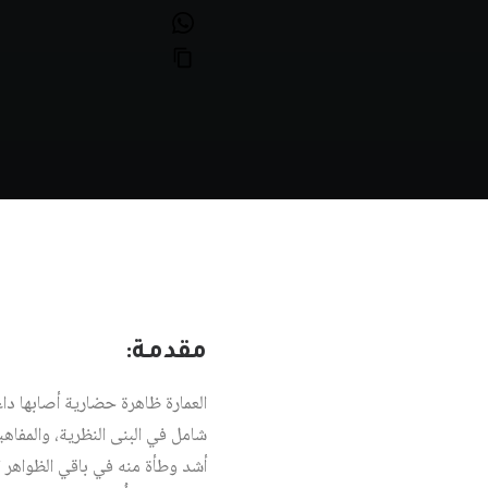
مقدمـة:
العمارة ظاهرة حضارية أصابها دا
شامل في البنى النظرية، والمفاهي
أشد وطأة منه في باقي الظواهر ا