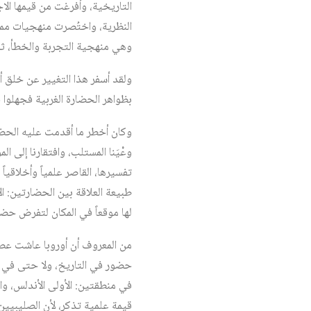
التاريخية، وأُفرغت من قيمها الاج
النظرية، واختُصرت منهجيات مما
وهي منهجية التجربة والخطأ، ثم 
ولقد أسفر هذا التغيير عن خلق أ
بظواهر الحضارة الغربية فجهلوا 
وكان أخطر ما أقدمت عليه الحضارة
وعْيَنا المستلب، وافتقارنا إلى ا
تفسيرها، القاصر علمياً وأخلاقيا
طبيعة العلاقة بين الحضارتين: ال
لها موقعاً في المكان لتفرض حضو
حضور في التاريخ، ولا حتى في الج
قيمة علمية تذكر، لأن الصليبيين 