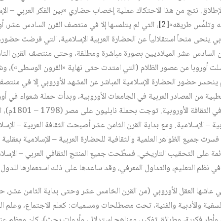
طلاق. نتج من هذا الاحتكاك عملية إخصاب حضاري «بين الفكر العربي – الإسل
 وتلمُّس طريقه»‏
[2]
، التي لم يتلمسها إلا في منتصف القرن السادس عشر، أ
وبي ينحى منحاً استقلالياً عن الحضارة العربية الإسلامية، التي فرضت حضور
ن السادس عشر الميلاديين بصورة مباشرة ومطلقة، وحتى منتصف القرن الثا
شلت أوروبا من عصور الظلام (التي امتدت حتى نهاية «القرون الوسطى»)، و
نحسر حضور الحضارة الإسلامية المباشر عن المشهد الأوروبي إلا في منتصف ا
طبية من المصادر العربية في الجامعات الأوروبية، وبدأت حملة شعواء في أ
عربي – إسلامي علم
ية – الإسلامية. ومع بداية القرن الثامن عشر أصبحت الثقافة العربية – الإ
سرت جميع الظواهر العلمية والثقافية للحضارة العربية – الإسلامية بعقلية ا
لقائمة على التحقيب التاريخي. فسطّحت جميع المنتج الثقافي العربي – الإس
 في نظم التعليم، والتداول المعرفي، وقد ساعدها على ذلك استعمارها للدول ا
لتي عاشها العقل الأوروبي (من القرن الخامس عشر وحتى بداية الثامن عشر،
فلسفية والأدبية والفنية، تحت مصطلحات ومسميات: كعلم الاجتماع، وعلم النف
، وأطر فكرية، وطرائق تفكير، ومناهج استدلال، وأدوات بحث)، كان معظم عن