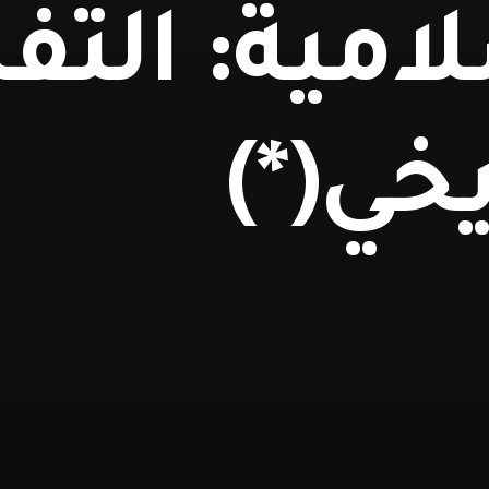
امية: التف
يخي(*)