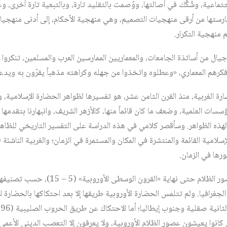
تماعية، وشُكِّك في أصالتها، ووُصمت بالتقليد تارة، وبالتبعية تارة أخرى، وغُ
رستها من أرقى منهجيات التصميم، وهي منهجية الأحكام، إلى أدنى منهجيات
منهجية التكرار.
جيال من أساتذة الجامعات، والمعماريين الممارسين العرب والمسلمين، تنكروا 
فكرهم المعماري، «وعطلوه واتخذوا من جهله وكراهته مذهباً يقرّون به ويدعو
 الغربية، منذ القرن الثامن عشر، هو تفسيرها لظواهر الحضارة الإسلامية، وم
لمؤسسات العلمية، وضعف ما كان قائماً منها، كالأزهر الشريف، وانبهارنا بتقدمه
ً لهذه الظواهر. وسأقصر كلامي في هذه الدراسة على التفسير التاريخي للظاهرة 
إسلامية القائمة والمنتشرة في المكان والمستمرة في الزمان؛ والغربية الناشئ
رها في الزمان.
من المعروف أن أوروبا عاشت عصور الظلام حتى نهاية 
غرافيا. ولم تتلمس الحضارة الأوروبية طريقها إلا بعد احتكاكها بالحضارة ال
كانوا يعيشون عصور الظلام الأوروبية، ولا يعرفون إلا التعصب الديني الأعمى