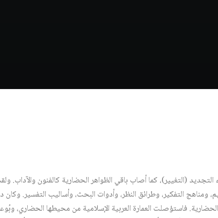
ء التجديد (التغيير)، كما أصاب باقي الظواهر الحضارية كالفنون والآداب. و
م، ومناهج التفكير، وطرائق النظر، وأدوات البحث، وأساليب التفسير. وكان داء
لحضارية. فاستؤصلت العمارة العربية الإسلامية من محيطها الحضاري، وبُوع