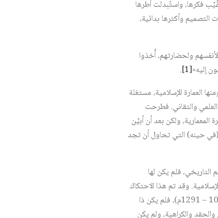
يِّب فكرها، واستُبدلت أطرها
 التصميم وأكثرها بدائية،
لأنفسهم ولحضارتهم، أُخذوا
ن إليه»‏
[1]
.
نها العمارة الإسلامية، مستغلة
ا العلمي والتقاني. فطرحت
المعمارية، ولكن بعد أن أبيِّن
ة (في حينه) التي تحاول أن تجد
«القرون الوسطى الأوروبية» (5 – 15)، حسب تصنيفهم التاريخي، فلم يكن لها
إسلامية. وقد تم هذا الاحتكاك
في منطقتين: الأولى الأندلس، والثانية صقلية وجنوب إيطاليا؛ أما الاحتكاك عن طريق الحروب الصليبية (1096 – 1291م)، فلم يكن ذا
 والحقد والكراهية، ولم يكن