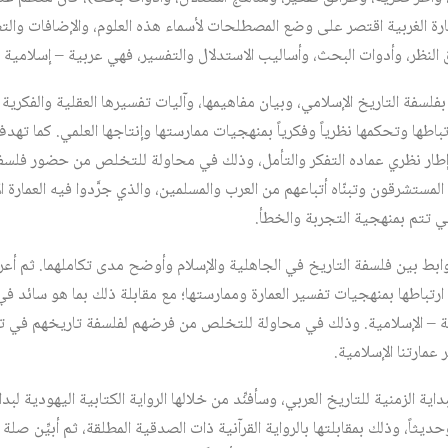
ارة الغربية اقتصر على وضع المصطلحات لأسماء هذه العلوم، والإضافات والتطوي
ق النظر، وأدوات البحث، وأساليب الاستدلال والتفسير، فهي عربية – إسلامية 
لسفة التاريخ الإسلامي، وبيان مفاهيمها، وآليات تفسيرها العقلية والفكرية 
باطها وتحكمها نظرياً وفكرياً بمنهجيات ممارستها وإنتاجها العلمي. كما تهدف 
ار نظري عماده التفكر والتأمل، وذلك في محاولة للتخلص من حضور فلسفة ا
 المستشرقون وتبنّاه أتباعهم من العرب والمسلمين، والذي جرَّدوا فيه العمارة
ي تتم بمنهجية التجربة والخطأ.
وابط بين فلسفة التاريخ في الجاهلية والإسلام وأوضح مدى تكاملهما. ثم أعر
ارتباطها بمنهجيات تفسير العمارة وممارستها؛ مع مقابلة ذلك بما هو سائد ف
ية – الإسلامية. وذلك في محاولة للتخلص من فرضهم لفلسفة تاريخهم في تفسي
عمارتنا الإسلامية.
داية الزمنية للتاريخ العربي، وسأفنِّد من خلالها الرواية الكتابية اليهودية لب
ديثاً، وذلك بمقابلتها بالرواية القرآنية ذات الصدقية المطلقة، ثم أبيِّن صلة ه