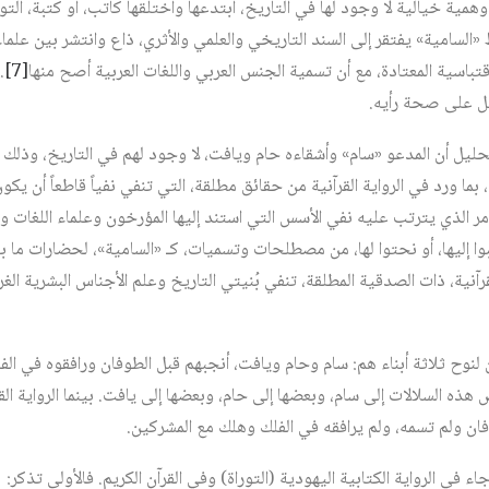
فظ «السامية» يفتقر إلى السند التاريخي والعلمي والأثري، ذاع وانتشر بين علم
تباسية المعتادة، مع أن تسمية الجنس العربي واللغات العربية أصح منها‏
[7]
.
ليل على صحة رأيه.
ل أن المدعو «سام» وأشقاءه حام ويافت، لا وجود لهم في التاريخ، وذلك م
 بما ورد في الرواية القرآنية من حقائق مطلقة، التي تنفي نفياً قاطعاً أن ي
مر الذي يترتب عليه نفي الأسس التي استند إليها المؤرخون وعلماء اللغات و
وا إليها، أو نحتوا لها، من مصطلحات وتسميات، كـ «السامية»، لحضارات ما 
قرآنية، ذات الصدقية المطلقة، تنفي بُنيتي التاريخ وعلم الأجناس البشرية الغر
أن لنوح ثلاثة أبناء هم: سام وحام ويافت، أنجبهم قبل الطوفان ورافقوه في الف
هذه السلالات إلى سام، وبعضها إلى حام، وبعضها إلى يافت. بينما الرواية ال
فان ولم تسمه، ولم يرافقه في الفلك وهلك مع المشركين.
 في الرواية الكتابية اليهودية (التوراة) وفي القرآن الكريم. فالأولى تذكر: