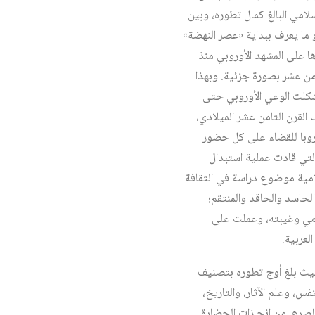
امي البالغ كمال تطوره، وبين
و ما يعرف ببداية «عصر النهضة»
ها على المشهد الأوروبي منذ
من عشر بصورة جزئية. وبهذا
شكلت الوعي الأوروبي حتى
لقرن الثامن عشر الميلادي،
وروبا للقضاء على كل حضور
ي أو ثقافي في الثقافة الأوروبية. توجت بحملة نابليون على مصر (1798 – 1801م)، التي قادت عملية استبدال
سلامية موضوع دراسة في الثقافة
لحاسد والحاقد والمنتقم؛
لامي وغيبته، وعملت على
لعربية.
 حيث بلغ أوج تطوره بتصنيف
س، وعلم الآثار، والتاريخ،
اصرها من إنجازات الحضارة