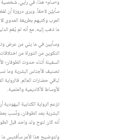
سأبيِّن لاحقاً. ويرى دروزة أن ل
العرب وكتبهم بطريقة العدوى الاق
ما ذهب إليه، مع أنه لم يُقم الد
وسأبين في ما يلي من عرض وتحلي
التكوين من التوراة من اختلاقات،
السفينة أثناء حدوث الطوفان؛ الأ
تصنيف الأجناس البشرية وما نسب
لباقي حضارات العالم. فالرواية ال
الأوساط الأكاديمية والعلمية.
تزعم الرواية الكتابية اليهودية 
البشرية بعد الطوفان، ونُسب بعض 
أنه كان لنوح ولد واحد قبل الطو
ولتوضيح هذا الأمر سأقتبس ما جاء