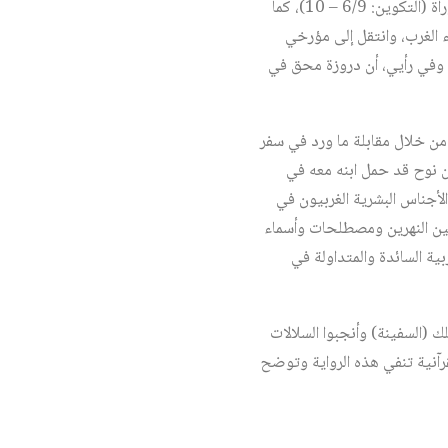
و«سام» هذا، في رأيي، شخصية وهمية خيالية لا وجود لها في التاريخ، ابتدعها واختلقها كاتب، أو كتبة، التوراة (التكوين: 6/9 – 10)، كما
اء الغرب، وانتقل إلى مؤرخي
 وفي رأيي، أن دروزة محق في
ن خلال مقابلة ما ورد في سفر
كون نوح قد حمل ابنه معه في
الأجناس البشرية الغربيون في
بين النهرين ومصطلحات وأسماء
بية السائدة والمتداولة في
لك (السفينة) وأنجبوا السلالات
قرآنية تنفي هذه الرواية وتوضح