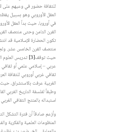
للثقافة حضور في وعيهم على الإ
العقل الأوروبي وهو بسبيل يقظته
في أوروبا، حيث بدأ العقل الأور
القرن الثامن وحتى منتصف القر
تكون الحضارة الإسلامية قد انت
منتصف القرن الخامس عشر. ولم ي
حيث توقف‏
[3]
تدريس العلوم ال
ثقافي غربي أوروبي للثقافة العرب
الغربية عرفت بالاستشراق، حيث ف
وطبقاً لفلسفة التاريخ الغربي ا
استبداله بالمنتج الثقافي الغربي
وأزعم صادقاً أن فترة التشكل ا
المنظومات العلمية والفكرية وال
والعمارة… إلخ، ضمن بنىً نظرية