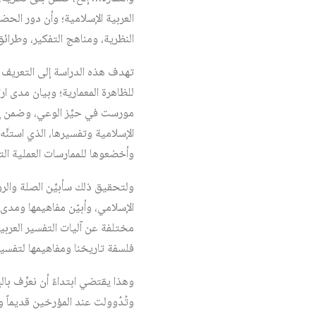
العربية الإسلامية؛ وأن دور الحض
النظرية، ومناهج التفكير، وطرائ
تهدف هذه الدراسة إلى التعريف بف
للظاهرة المعمارية؛ وبيان مدى ارت
مورست في حيِّز الوعي، وضمن إط
الإسلامية وتفسيرها، الذي استنَّه
وأخضعوها للممارسات العملية الت
ولتحقيق ذلك سأبيِّن الصلة والر
الإسلامي، وأبيّن مفاهيمها ومدى 
مختلفة عن آليات التفسير العرب
فلسفة تاريخنا ومفاهيمها لتفسير 
وهذا يقتضي ابتداءً أن نعرِّف بالب
وتُدُوولت عند المؤرخين قديماً وح