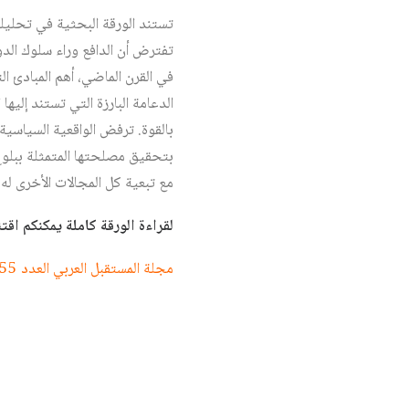
تستند الورقة البحثية في تحليلها 
تفترض أن الدافع وراء سلوك الدو
في القرن الماضي، أهم المبادئ ال
الدعامة البارزة التي تستند إليه
بالقوة. ترفض الواقعية السياسية 
بتحقيق مصلحتها المتمثلة ببلوغ 
مع تبعية كل المجالات الأخرى له 
لقراءة الورقة كاملة يمكنكم اقتناء العدد 555 (ورقي او الكترون
مجلة المستقبل العربي العدد 555 أيار/مايو 2025