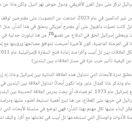
سرائيل تركز على دول القرن الأفريقي، ودول حوض نهر النيل. ولكن ماذا عن عل
كانت غانا أحد أعضاء مجلس الأمن غير الدائمين في عام 2023، امتنعت عن التصو
مقابل كانت تصوّت بالقبول على أي مقترح أمريكي يتعلق في هذا الشأن، مثل 
[3]
، ويعطي إسرائيل الحق في الدفاع عن نفسها‏
. من هنا تبلورت جدلية في 
نا في المرحلة الماضية، كون الأخيرة أصبحت تتوافق مصالحها ورؤيتها مع إسر
ن كيفية تأثير حرب غزة في مسار العلاقات بين البلدين؟
لق ندرة الأبحاث التي تتناول هذه العلاقة الثنائية بين إسرائيل وغانا، إذ إ
عام وتذكر غانا كمثال عابر، وإما تكون أبحاثًا تتناول العلاقة بين البلدين
القطيعة الدبلوماسية الأفريقية مع إسرائيل عام 1973. لم نصادف أي بحث يدرس العلاقة ا
ائيل في حربها على القطاع، من هنا تبرز أهمية تسليط الضوء عليها ودراستها 
كن البناء عليها لكل مهتم بهذا الشأن؛ فهي توضع في سلسلة الأبحاث التي تد
راسة الأدوات والوسائل التي تستخدمها تل أبيب في تفاعلها مع أكرا، وكيف 