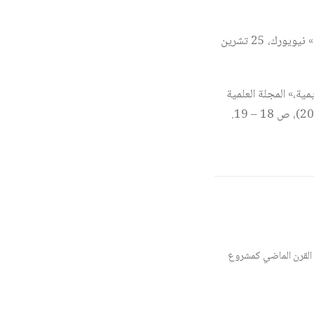
مجلس الأمن، الجلسة الرقم (9453)، «الحالة في الشرق الأوسط بما في ذلك القضية الفلسطينية،» نيويورك، 25 تشرين
ية،» المجلة العلمية
القرن الماضي كمشروع