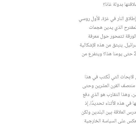
اقتها بدولة غانا؟
يت على مقترحَين لوقف إطلاق النار في غزة، الأول روسي
المقترح الذي يدين هجمات
الورقة تتمحور حول معرفة
ائيل. ينبثق من هذه الإشكالية
السؤال الرئيس الآتي: كيف هو شكل العلاقات بين تل أبيب وأكرا منذ إعادة فتح السفارة الإسرائيلية عام 2011 حتى يومنا هذا؟ ويتفرع من
ن الابحاث التي تُكتب في هذا
 في منتصف القرن العشرين وحتى
لحديثة بين البلدين، وهذا التقارب هو الذي دفع
في هذه الأثناء تحديدًا، إذ
رس العلاقة بين البلدين ولكن
تنعكس على السياسة الخارجية