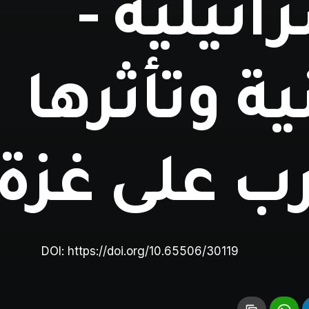
ائيلية -
ية وتأثرها
رب على غزة
DOI:
https://doi.org/10.65506/30119