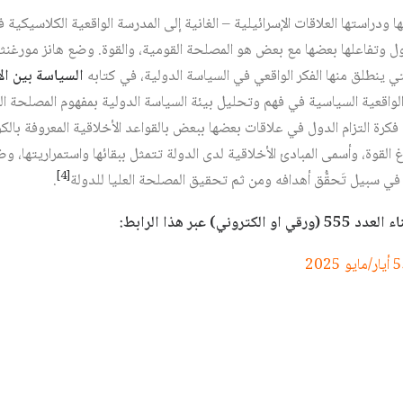
ودراستها العلاقات الإسرائيلية – الغانية إلى المدرسة الواقعية الكلاسيكية ف
ل وتفاعلها بعضها مع بعض هو المصلحة القومية، والقوة. وضع هانز مورغنثاو،
تي ينطلق منها الفكر الواقعي في السياسة الدولية، في كتابه
السياسة بين ال
ا الواقعية السياسية في فهم وتحليل بيئة السياسة الدولية بمفهوم المصلحة ال
فكرة التزام الدول في علاقات بعضها ببعض بالقواعد الأخلاقية المعروفة بالكو
القوة، وأسمى المبادئ الأخلاقية لدى الدولة تتمثل ببقائها واستمراريتها، 
[4]
في سبيل تَحقُّق أهدافه ومن ثم تحقيق المصلحة العليا للدولة‏
.
ي) عبر هذا الرابط: