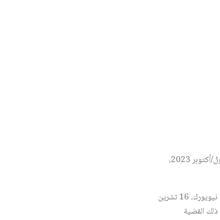
منذر ياسين، «القارة السمراء: تباين في المواقف من الحرب على غزة،» الجزيرة.نت، 29 تشرين الأول/أكتوبر 2023،
مجلس الأمن، الجلسة رقم (9439)، «الحالة في الشرق الأوسط بما في ذلك القضية الفلسطينية،» نيويورك، 16 تشرين
ق الأوسط بما في ذلك القضية