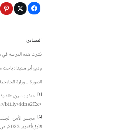
المصادر:
نُشرت هذه الدراسة في مجلة المستقب
وديع أبو سنينة: باحث مه
الصورة لـ وزارة الخارجية 
[1]
<https://bit.ly/4dne2Ex> (شوهد بتاريخ 2 أيلول/سبتمبر 2024).
[2]