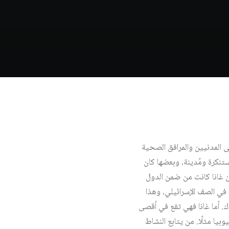
وبدء إسرائيل شن هجوم عنيف على المدنيين والمرافق الصحية
تنكرة ومُدينة، وبعضها كان
 أن غانا كانت من ضمن الدول
 في الصف الإسرائيلي، وهذا
. أما غانا فهي تقع في أقصى
يا مثلًا. من يتابع النشاط