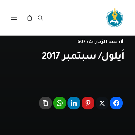
في
ببليوغرافيا
•
1 سبتمبر، 2017
عدد الزيارات:
607
أيلول/ سبتمبر 2017