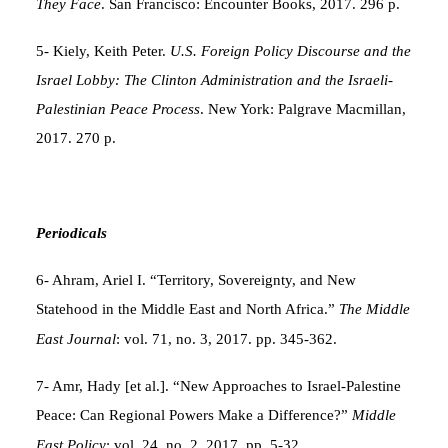
They Face
. San Francisco: Encounter Books, 2017. 296 p.
5- Kiely, Keith Peter.
U.S. Foreign Policy Discourse and the
Israel Lobby: The Clinton Administration and the Israeli-
Palestinian Peace Process
. New York: Palgrave Macmillan,
2017. 270 p.
Periodicals
6- Ahram, Ariel I. “Territory, Sovereignty, and New
Statehood in the Middle East and North Africa.”
The Middle
East Journal
: vol. 71, no. 3, 2017. pp. 345-362.
7- Amr, Hady [et al.]. “New Approaches to Israel-Palestine
Peace: Can Regional Powers Make a Difference?”
Middle
East Policy
: vol. 24, no. 2, 2017. pp. 5-32.