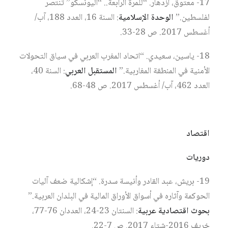
17- معتوق، ازدهار. “للمرة الرابعة.. “اليونسكو” تنتصر
لفلسطين.”
الوحدة الإسلامية
: السنة 16، العدد 188، آب/
أغسطس 2017. ص 28-33.
18- ياسين، سعيدي. “اتحاد المغرب العربي في سياق التحولات
الأمنية في المنطقة المغاربية.”
المستقبل العربي
: السنة 40،
العدد 462، آب/ أغسطس 2017. ص 48-68.
اقتصاد
دوريات
19- بريش، عبد القادر وأنيسة سدرة. “إشكالية ضعف آليات
الحوكمة وآثاره في أسواق الأوراق المالية في البلدان العربية.”
بحوث اقتصادية عربية
: السنتان 23-24، العددان 76-77،
خريف 2016-شتاء 2017. ص 7-22.