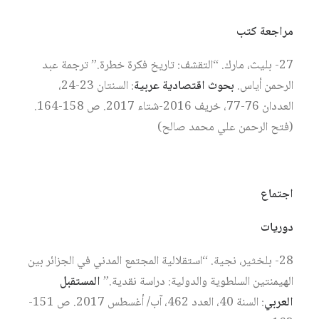
مراجعة كتب
27- بليث، مارك. “التقشف: تاريخ فكرة خطرة.” ترجمة عبد
الرحمن أياس.
بحوث اقتصادية عربية
: السنتان 23-24،
العددان 76-77، خريف 2016-شتاء 2017. ص 158-164.
(فتح الرحمن علي محمد صالح)
اجتماع
دوريات
28- بلخثير، نجية. “استقلالية المجتمع المدني في الجزائر بين
الهيمنتين السلطوية والدولية: دراسة نقدية.”
المستقبل
العربي
: السنة 40، العدد 462، آب/ أغسطس 2017. ص 151-