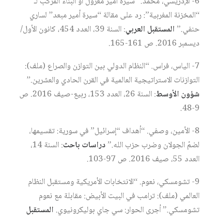
6- الإدريسي، محمد. “سيرة أمير معزول أو البناء المركب لـ
“المخزنة المغربية”: رد على مقالة “سيرة أمير مبعد” لساري
حنفي.”
المستقبل العربي
: السنة 39، العدد 454، كانون الأول/
ديسمبر 2016. ص 161-165.
7- الياس، فراس. “النظام الدولي بين التوازن والصراع (ملف):
التوازنات الاستراتيجية العالمية في القرن الحادي والعشرين.”
شؤون الأوسط
: السنة 26، العدد 153، ربيع-صيف 2016. ص
9-48.
8- الأمين، وصفي. “أهداف “إسرائيل” في سورية: تقسيمها،
لضمّ الجولان وضرب حزب الله.”
دراسات باحث
: السنة 14،
العدد 55، صيف 2016. ص 97-103.
9- تشومسكي، نعوم. “الانتخابات الأمريكية ومستقبل النظام
العالمي (ملف): ترامب في البيت الأبيض: مقابلة مع نعوم
تشومسكي.” أجرى الحوار: سي جاي بوليكرونيوي.
المستقبل