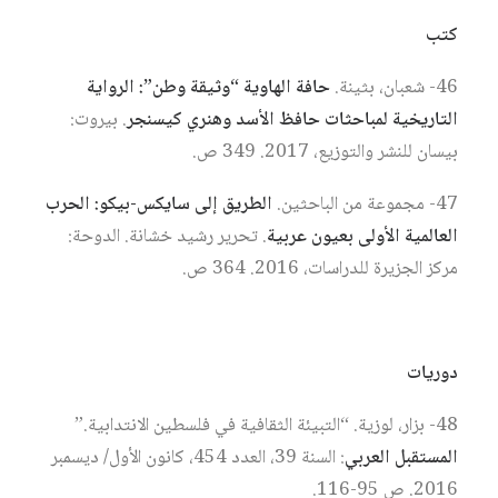
كتب
46- شعبان، بثينة.
حافة الهاوية “وثيقة وطن”: الرواية
التاريخية لمباحثات حافظ الأسد وهنري كيسنجر
. بيروت:
بيسان للنشر والتوزيع، 2017. 349 ص.
47- مجموعة من الباحثين.
الطريق إلى سايكس-بيكو: الحرب
العالمية الأولى بعيون عربية
. تحرير رشيد خشانة. الدوحة:
مركز الجزيرة للدراسات، 2016. 364 ص.
دوريات
48- بزار، لوزية. “التبيئة الثقافية في فلسطين الانتدابية.”
المستقبل العربي
: السنة 39، العدد 454، كانون الأول/ ديسمبر
2016. ص 95-116.