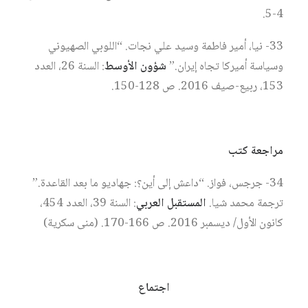
4-5.
33- نيا، أمير فاطمة وسيد علي نجات. “اللوبي الصهيوني
وسياسة أميركا تجاه إيران.”
شؤون الأوسط
: السنة 26، العدد
153، ربيع-صيف 2016. ص 128-150.
مراجعة كتب
34- جرجس، فواز. “داعش إلى أين؟: جهاديو ما بعد القاعدة.”
ترجمة محمد شيا.
المستقبل العربي
: السنة 39، العدد 454،
كانون الأول/ ديسمبر 2016. ص 166-170. (منى سكرية)
اجتماع