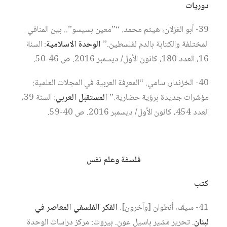
دوريات
39- أبو الغزلان، هيثم محمد. “”معين بسيسو”.. بين المنافي
المختلفة والكتابة بالدم لفلسطين.”
الوحدة الاسلامية
: السنة
16، العدد 180، كانون الأول/ ديسمبر 2016. ص 46-50.
40- الخزندار، سامي. “المعرفة العربية في المجلات العلمية:
مؤشرات جديدة برؤية حضارية.”
المستقبل العربي
: السنة 39،
العدد 454، كانون الأول/ ديسمبر 2016. ص 40-59.
فلسفة وعلم نفس
كتب
41- سيف، أنطوان [وآخرون].
الفكر الفلسفي المعاصر في
لبنان
. تحرير مشير باسيل عون. بيروت: مركز دراسات الوحدة