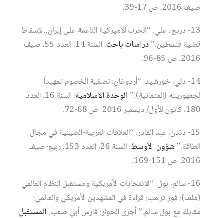
صيف 2016. ص 17-39.
13- دربج، علي. “الحرب الأميركية الناعمة على إيران.. لإسقاط
قضية فلسطين.”
دراسات باحث
: السنة 14، العدد 55، صيف
2016. ص 85-96.
14- دلي، خورشيد. “أردوغان: تصفية الخصوم تمهيداً
لجمهوريته (العثمانية).”
الوحدة الاسلامية
: السنة 16، العدد
180، كانون الأول/ ديسمبر 2016. ص 68-72.
15- دندن، عبد القادر. “العلاقات العربية-الصينية في مجال
الطاقة.”
شؤون الأوسط
: السنة 26، العدد 153، ربيع-صيف
2016. ص 151-169.
16- سالم، بول. “الانتخابات الأمريكية ومستقبل النظام العالمي
(ملف): فوز ترامب: قراءة في المشهدين الأمريكي والعالمي:
مقابلة مع بول سالم.” أجرى الحوار: فارس أبي صعب.
المستقبل