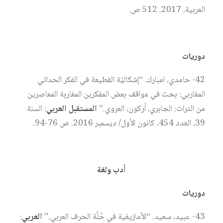
العربية، 2017. 512 ص.
دوريات
42- حامدي، امبارك. “إشكاليّة القطيعة في الفكر الحداثي
المغاربي: بحث في مواقف بعض المفكرين المغاربة المعاصرين
من التراث: الجابري، أركون، العروي.”
المستقبل العربي
: السنة
39، العدد 454، كانون الأول/ ديسمبر 2016. ص 76-94.
أدب ولغة
دوريات
43- عبيد، سعيد. “الأمازيغية في حُلّة الحرف العربي.”
العربي
: