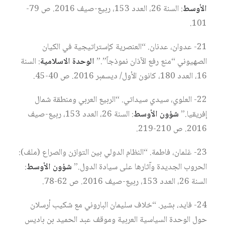
الأوسط
: السنة 26، العدد 153، ربيع-صيف 2016. ص 79-
101.
21- عدوان، عدنان. “العنصرية كإستراتيجية في الكيان
الصهيوني “منع رفع الآذان نموذجاً”.”
الوحدة الاسلامية
: السنة
16، العدد 180، كانون الأول/ ديسمبر 2016. ص 40-45.
22- العلوي، سيدي سيداتي. “الربيع العربي ومنطقة شمال
إفريقيا.”
شؤون الأوسط
: السنة 26، العدد 153، ربيع-صيف
2016. ص 210-219.
23- غلمان، فاطمة. “النظام الدولي بين التوازن والصراع (ملف):
الحروب الجديدة وآثارها على سيادة الدول.”
شؤون الأوسط
:
السنة 26، العدد 153، ربيع-صيف 2016. ص 62-78.
24- فايد، بشير. “خلاف سليمان الباروني مع شكيب أرسلان
حول الوحدة السياسية العربية وموقف عبد الحميد بن باديس