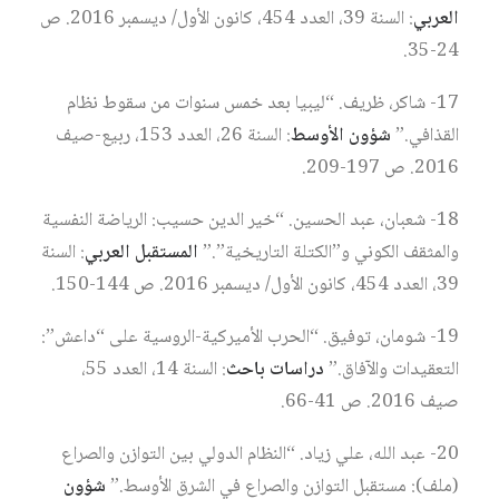
العربي
: السنة 39، العدد 454، كانون الأول/ ديسمبر 2016. ص
24-35.
17- شاكر، ظريف. “ليبيا بعد خمس سنوات من سقوط نظام
القذافي.”
شؤون الأوسط
: السنة 26، العدد 153، ربيع-صيف
2016. ص 197-209.
18- شعبان، عبد الحسين. “خير الدين حسيب: الرياضة النفسية
والمثقف الكوني و”الكتلة التاريخية”.”
المستقبل العربي
: السنة
39، العدد 454، كانون الأول/ ديسمبر 2016. ص 144-150.
19- شومان، توفيق. “الحرب الأميركية-الروسية على “داعش”:
التعقيدات والآفاق.”
دراسات باحث
: السنة 14، العدد 55،
صيف 2016. ص 41-66.
20- عبد الله، علي زياد. “النظام الدولي بين التوازن والصراع
(ملف): مستقبل التوازن والصراع في الشرق الأوسط.”
شؤون