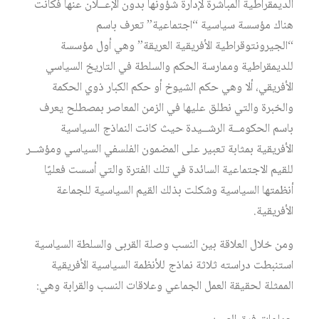
الديمقراطية المباشرة لإدارة شؤونها بدون الإعــلان عنها فكانت
هناك مؤسسة سياسية “اجتماعية” تعرف باسم
“الجيرونتوقراطية الأفريقية العريقة” وهي أول مؤسسة
للديمقراطية وممارسة الحكم والسلطة في التاريخ السياسي
الأفريقي، ألا وهي حكم الشيوخ أو حكم الكبار ذوي الحكمة
والخبرة والتي نطلق عليها في الزمن المعاصر بمصطلح يعرف
باسم الحكومــة الرشــيدة حيث كانت النماذج السياسية
الأفريقية بمثابة تعبير على المضمون الفلسفي السياسي ومؤشــر
للقيم الاجتماعية السائدة في تلك الفترة والتي أسست فعليًا
أنظمتها السياسية وشكلت بذلك القيم السياسية للجماعة
الأفريقية.
ومن خلال العلاقة بين النسب وصلة القربى والسلطة السياسية
استنبطت دراسته ثلاثة نماذج للأنظمة السياسية الأفريقية
الممثلة لحقيقة العمل الجماعي وعلاقات النسب والقرابة وهي: