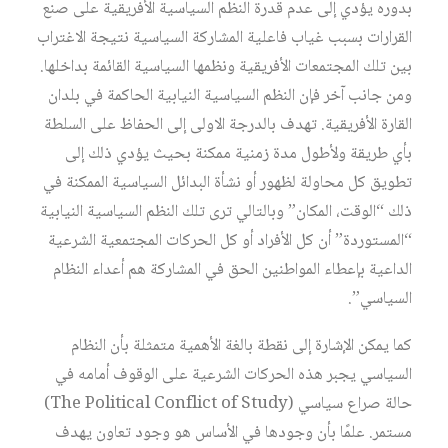
بدوره يؤدي إلى عدم قدرة النظم السياسية الأفريقية على صنع
القرارات بسبب غياب فاعلية المشاركة السياسية نتيجة الاغتراب
بين تلك المجتمعات الأفريقية ونظمها السياسية القائمة بداخلها.
ومن جانب آخر فإن النظم السياسية النيابية الحاكمة في بلدان
القارة الأفريقية. تهدف بالدرجة الاولى إلى الحفاظ على السلطة
بأي طريقة ولأطول مدة زمنية ممكنة بحيث يؤدي ذلك إلى
تطويق كل محاولة لظهور أو نشأة البدائل السياسية الممكنة في
ذلك “الوقت، المكان” وبالتالي ترى تلك النظم السياسية النيابية
“المستوردة” أن كل الأفراد أو كل الحركات المجتمعية الشرعية
الداعية بإعطاء المواطنين الحق في المشاركة هم أعداء النظام
السياسي”.
كما يمكن الإشارة إلى نقطة بالغة الأهمية متمثلة بأن النظام
السياسي يجبر هذه الحركات الشرعية على الوقوف أمامه في
حالة صراع سياسي (The Political Conflict of Study)
مستمر. علمًا بأن وجودها في الأساس هو وجود تعاون يهدف