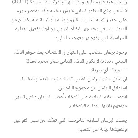
وإيجاد هيئات يختارها ويترك لها مباشرة تلك السيادة (السلطة)
فالشعب وفق المنظور النيابي لا يقرر بنفسه وإنما يقتصر دوره
على اختيار نوابه الذين سيقررون باسمه أو نيابة عنه. كما ان من
المتطلبات التي يحتاجها النظام النيابي من اجل تفعيل العملية
السياسية التي يقوم بها يتوجب التالي:
وجود برلمان منتخب على اعتبار ان الانتخاب يعد جوهر النظام
النيابي وبدونه لا يكون النظام النيابي سوى مجرد مسألة
“صورية” أي رمزية.
ان يمثل عضو البرلمان الشعب كله لا دائرته الانتخابية فقط.
استقلال البرلمان عن مجموع الناخبين.
اقتصار النظم النيابية على انتخاب أعضاء البرلمان والتي تنتهي
مهمتهم بانتهاء عملية الانتخاب.
يمتلك البرلمان السلطة القانونيــة التي تمكّنه من ســن القوانين
وتنفيذها نيابة عن الشعب.