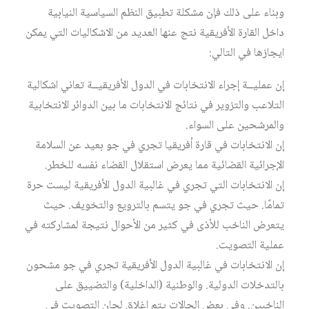
وبناء على ذلك فإن مشكلة تطبيق النظم السياسية النيابية
داخل القارة الأفريقية نتج عنها العديد من الاشكاليات التي يمكن
ايجازها في التالي:
إن عمليــة إجراء الانتخابات في الدول الأفريقيــة تعاني اشكالية
التلاعب والتزوير في نتائج الانتخابات ما بين الدوائر الانتخابية
والمرشحين على السواء.
إن الانتخابات في قارة أفريقيا تجري في جو بعيد عن السلامة
الإجرائية القضائية مما يعرض استقلال القضاء نفسه للخطر.
إن الانتخابات التي تجري في غالبية الدول الأفريقية ليست حرة
تمامًا. حيث تجري في جو يتسم بالترويع والتخويف. حيث
يتعرض الناخب للأذى في كثير من الأحوال نتيجة لمشاركته في
عملية التصويت.
إن الانتخابات في غالبية الدول الأفريقية تجري في جو مشحون
بالتدخلات الدولية. والوطنية (الداخلية) والتضييق على
الناخبين. وفي بعض الحالات يتم اغلاق لجان التصويت في