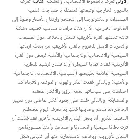
الأولى
تعرف بالضغوط الاقتصادية. والمشكلة
الثانية
تعرف
بالديون الخارجية وتبعاتها المتمثلة باحتياجات التنمية
المستدامة والتكنولوجيا إلى التضخم وارتفاع الأسعار وصولًا إلى
الضغوط الخارجية. إلا أن هناك دراسات سياسية تضيف مشكلة
ثالثة تعيشها القارة الأفريقية تتمثل بالخلاف حول الفلسفات
والنظريات الامثل للخروج بالقارة الأفريقية من معظم ازماتها
السياسية والاقتصادية والاجتماعية والأمنية فبعض دول القارة
الأفريقية فقدت تماما السيطرة أو الاختيار الرشيد للنظرية
السياسية الملائمة لطبيعتها (السياسية، الاقتصادية، الاجتماعية
والأمنية) وبالتالي فقدت الفكر والهوية والموقف والاتجاه كما
اختلطت على سياساتها العامة الرؤى والأفكار المعقدة
والمتشابكة. وبالتالي ظلت على جمود أفكار الماضي دون تغيير
الحاضر مما ساهم بإصابتها فعليًا بما يعرف اليوم بمصطلح
التخلف الفكري. أما بعض البلدان الأفريقية الأخرى فقد فضّلت أن
ترث نظامًا سياسيًا واقتصاديًا واجتماعيًا وأمنيًا مستوردًا من
البلدان الأوروبية وبخاصة الاستعمارية منها أي اقتباس شكل