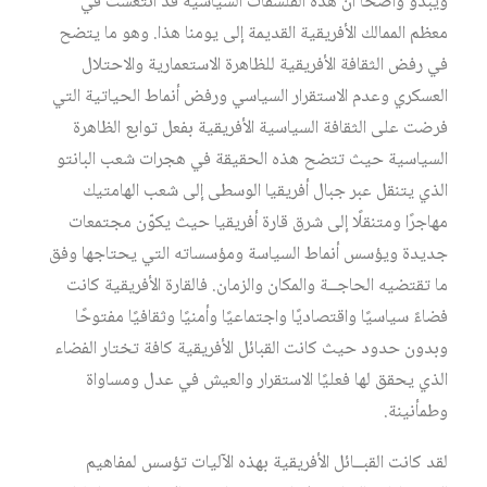
ويبدو واضحًا أن هذه الفلسفات السياسية قد انتعشت في
معظم الممالك الأفريقية القديمة إلى يومنا هذا. وهو ما يتضح
في رفض الثقافة الأفريقية للظاهرة الاستعمارية والاحتلال
العسكري وعدم الاستقرار السياسي ورفض أنماط الحياتية التي
فرضت على الثقافة السياسية الأفريقية بفعل توابع الظاهرة
السياسية حيث تتضح هذه الحقيقة في هجرات شعب البانتو
الذي يتنقل عبر جبال أفريقيا الوسطى إلى شعب الهامتيك
مهاجرًا ومتنقلًا إلى شرق قارة أفريقيا حيث يكوّن مجتمعات
جديدة ويؤسس أنماط السياسة ومؤسساته التي يحتاجها وفق
ما تقتضيه الحاجــة والمكان والزمان. فالقارة الأفريقية كانت
فضاءً سياسيًا واقتصاديًا واجتماعيًا وأمنيًا وثقافيًا مفتوحًا
وبدون حدود حيث كانت القبائل الأفريقية كافة تختار الفضاء
الذي يحقق لها فعليًا الاستقرار والعيش في عدل ومساواة
وطمأنينة.
لقد كانت القبــائل الأفريقية بهذه الآليات تؤسس لمفاهيم