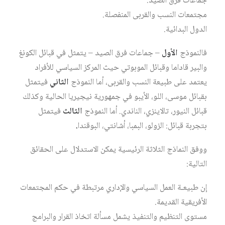
جماعات فرق الصيد.
مجتمعات النسب والقربى المنفصلة.
الدول البدائية.
فالنموذج
الأول
– جماعات فرق الصيد – يتمثل في قبائل الكونغ
والبير قاداما وقبائل الموبوتي حيث المركز السياسي للأفراد
يعتمد على طبيعة النسب والقربى، أما النموذج
الثاني
فيتمثل
بقبائل موسى، اللو، الأيبو في جمهورية نيجيريا الحالية وكذلك
قبائل النيور، تالاينزي، الناندي. أما النموذج
الثالث
فيتمثل
بتجربة قبائل: الزولو، البمبا، أشانتي، البوقندا
.
ووفق النماذج الثلاثة الرئيسية يمكن الاستدلال على الحقائق
التالية:
إن طبيعـة العمل السياسي والإداري مرتبطة في حكم المجتمعات
الأفريقية القديمة.
مستوى التنظيم والتنفيذ يشمل مسألة اتخاذ القرار والبرامج