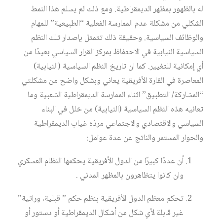
له بالظهور بمظهر الديمقراطية. ومع ذلك لم يسلم هذا النمط
الشكلي من مشكلة عدم الممارسة الفعلية “الطبيعية” للمهام
والوظائف السياسية. وحقيقة ذلك تتمثل بإصدار تلك النظم
السياسية النيابية في الاحتفاظ بمركز القرار السياسي بعيدًا من
أي إمكانية للتغيير. كما ان تاريخ النظم السياسية (النيابية)
المعاصرة في القارة الأفريقية يعاني وبشكل واضح من مشكلتي
“المشاركة/ التطبيق” اثناء الممارسة الديمقراطية الشعبية وما
تعانيه هذه النظم السياسية (النيابية) من خلل في البناء
السياسي والاقتصادي والاجتماعي مردّه غياب الديمقراطية
والحوار المستمر والناتج عن عدة عوامل:
أن عددًا كبيرًا من الدول الأفريقية يحكمها النظام العسكري
وان كانوا يتظاهرون بالمظهر المدني .
تحكم معظم الدول الأفريقية بنظم حكم ” قبلية، وراثية”
غير قابلة لأي شكل من أشكال الديمقراطية أو دستور أو