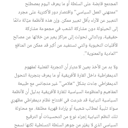
المجتمع قابضة على السلطة أو ما يعرف اليوم بمصطلح
“ممتهني العمل السياسي” واقتصار دور الأكثرية على مجرد
التعبير عن الآراء بأقل تعبير ممكن. وإن هذه الأنظمة ميّالة دائمًا
إلى الحيلولة دون مشاركة الشعب في مجموعة مشاركة
حقيقية، وبالتالي تحولت إلى مراكز يعبر من خلالها عن مصالح
الأقليات النخبوية والتي تستفيد من أكبر قد ممكن من المنافع
“المادية والمعنوية”.
ولا بد من الأخذ بعين الاعتبار أن التجربة الفعلية لمفهوم
الديمقراطية داخل القارة الأفريقية أو ما يعرف بتجربة التحول
الديمقراطي جاءت بشكل “هلامي” غير متجانس مع طبيعة
المفاهيم والمنظومة السياسية للقارة الأفريقية بدليل أن الأنظمة
السياسية النيابية قد شرعت في افتتاح نظام ديمقراطي مظهري
سواءً تلبيةً لمطالب شعبية أو بإرادة قهرية مطلقة. مع محاولة
تلك النظم النيابية إجراء نوع من التحسينات أو الترقيع
السياسي الذي لا يغيّر من جوهر السلطة التسلطية لكنها تسمح