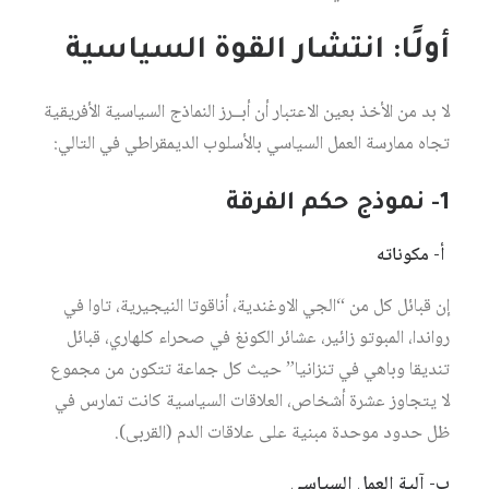
أولًا: انتشار القوة السياسية
لا بد من الأخذ بعين الاعتبار أن أبــرز النماذج السياسية الأفريقية
تجاه ممارسة العمل السياسي بالأسلوب الديمقراطي في التالي:
1- نموذج حكم الفرقة
أ- مكوناته
إن قبائل كل من “الجي الاوغندية، أناقوتا النيجيرية، تاوا في
رواندا، المبوتو زائير، عشائر الكونغ في صحراء كلهاري، قبائل
تنديقا وباهي في تنزانيا” حيث كل جماعة تتكون من مجموع
لا يتجاوز عشرة أشخاص، العلاقات السياسية كانت تمارس في
ظل حدود موحدة مبنية على علاقات الدم (القربى).
ب- آلية العمل السياسي