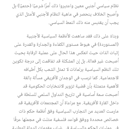
نظام سياسي أجنبي معين واعتبروا ذلك أمرًا شرعيًا (حتميًا) بل
وأصبح الخلاف ينحصر في ماهية النظام الأجنبي الأمثل الذي
يجب أن يقتبس منه ذلك النمط السياسي.
وبناءً على ذلك فقد ساهمت الأنظمة السياسية الأجنبية
(المستوردة) في هبوط مستوى الكفاءة والجدارة والقدرة على
إثبات الذات حيث انعكس هذا الحال على عملية الرقابة بحيث
أصبحت غير فعالة، بل إن المشكلة قد تفاقمت إلى درجة تكوين
تلك النظم السياسية برلمانات لا تمثل الشعب بكل أطيافه
الاجتماعية. كما ترسب في الوجدان الأفريقي مسألة بالغة
الأهمية متمثلة بأن قضية تزوير الانتخابات الحكومية قد
أصبحت سمة أساسية في تاريخ التداول السلمي للسلطة في
داخل القارة الأفريقية. مع مراعاة أن المجتمعات الأفريقية قد
مارست العديد من التجارب السياسية وفق أنظمة حكم ذات
خصائص محددة ووفق قواعد فلسفية مثلت في مجملها عرفًا
في عمليات الحكم والسياسة في غياب مقومات الدولة الوطنية