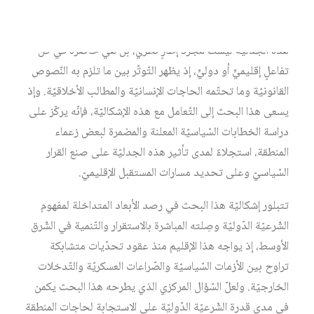
«المشروعيّة الإنسانيّة» كمرجعٍ أخلاقيٍّ وقيميٍّ.
هذه الجدليّة ليست مجرّد إطارٍ نظريٍّ، بل هي حاضرةٌ في كلّ
تفاعلٍ إقليميٍّ أو دوليٍّ، إذ يظهر التّوتّر بين ما تلزم به النّصوص
القانونيّة وما تحتّمه الحاجات الإنسانيّة والمطالب الأخلاقيّة. وإذ
يسعى هذا البحث إلى التّعامل مع هذه الإشكاليّة، فإنّه يركّز على
دراسة الخطابات السّياسيّة المعلنة والمضمرة لبعض زعماء
المنطقة، استجلاءً لمدى تأثير هذه الجدليّة على صنع القرار
السّياسيّ وعلى تحديد مسارات المستقبل الإقليميّ.
تتبلور إشكاليّة هذا البحث في رصد الأبعاد المتداخلة لمفهوم
الشّرعيّة الدّوليّة وصِلته المباشرة بالاستقرار والتّنمية في الشّرق
الأوسط، إذ يواجه هذا الإقليم منذ عقود تحدّيات متشابكة
تراوح بين الأزمات السّياسيّة والصّراعات العسكريّة والتّدخلات
الخارجيّة. ولعلّ السّؤال المركزي الذي يطرحه هذا البحث يكمن
في مدى قدرة الشّرعيّة الدّوليّة على الاستجابة لحاجات المنطقة