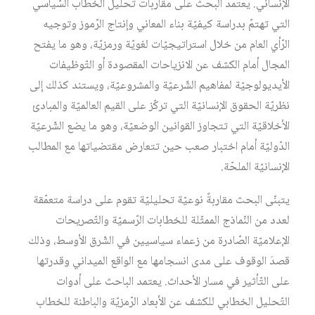
الإنساني. يعتمد البحث على مقاربات تحليل الخطاب السّياسي
التي تهتمّ بدراسة كيفيّة بناء المعاني وإنتاج الرّموز وتوجيه
الرّأي العام من خلال استراتيجيّات لغويّة ورمزيّة، وهو ما يفتح
المجال أمام الكشف عن الانزياحات المقصودة أو التّوظيفات
الأيديولوجيّة لمفاهيم الشّرعيّة والمشروعيّة، ويستند كذلك إلى
نظريّة الحقوق الإنسانيّة التي تركّز على القيم العالميّة والمبادئ
الأخلاقيّة التي تتجاوز القوانين الوضعيّة، وهو ما يضع الشّرعيّة
الدّوليّة أمام اختبار صعب حين تتعارض مقتضياتها مع المطالب
الإنسانيّة الملحّة.
يتبنّى البحث مقاربةً نوعيّة تحليليّة تقوم على دراسة متعمّقة
لعدد من النّماذج الممثّلة للخطابات الرّسميّة والتّصريحات
الإعلاميّة الصّادرة من زعماء سياسيين في الشّرق الأوسط، وذلك
قصدَ الوقوف على مدى انسجامها مع الواقع الميداني وقدرتها
على التّأثير في مسار الأحداث. يعتمد الباحث على أدوات
التّحليل الخطابي للكشف عن الأبعاد الرّمزيّة والباطنة للخطاب