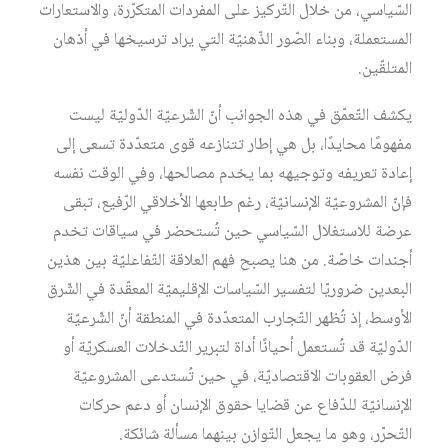
السّياسي، من خلال التّركيز على المفردات المتكرّرة، والاستعارات
المستعملة، وبناء الصّور الذّهنيّة التي يراد ترسيخها في أذهان
المتلقّين.
يكشف التّعمّق في هذه الجوانب أنّ الشّرعيّة الدّوليّة ليست
مفهومًا محايدًا، بل هي إطار تتنازعه قوى متعدّدة تسعى إلى
إعادة تعريفه وتوجيهه بما يخدم مصالحها، وفي الوقت نفسه
فإنّ المشروعيّة الإنسانيّة، رغم طابعها الأخلاقي الرّفيع، تبقى
عرضة للاستغلال السّياسي حين تُستحضر في سياقات تخدم
أجندات خاصّة. من هنا يصبح فهم العلاقة التّفاعليّة بين هذين
البعدين ضروريّا لتفسير السّياسات الإقليميّة المعقّدة في الشّرق
الأوسط، إذ تُظهر التّجارب المتعدّدة في المنطقة أنّ الشّرعيّة
الدّوليّة قد تُستعمل أحيانًا أداة لتبرير التّدخلات العسكريّة أو
فرض العقوبات الاقتصاديّة، في حين تُستدعى المشروعيّة
الإنسانيّة للدّفاع عن قضايا حقوق الإنسان أو دعم حركات
التّحرّر، وهو ما يجعل التّوازن بينهما مسألة شائكة.