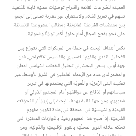
العميقة للصّراعات القائمة واقتراح توصيّات عمليّة قابلة للتّنفيذ
تسهم في تعزيز السّلام والاستقرار، عبر مقاربة تسعى إلى الجمع
بين مقتضيات الشّرعيّة القانونيّة ومطالب المشروعيّة الإنسانيّة،
على نحو يفتح المجال أمام حلول أكثر توازنًا وشموليّة.
تكمن أهداف البحث في جملة من المرتكزات التي تتوزّع بين
التّحليل النّقدي والفهم التّفسيري والتّأسيس الاقتراحي. فمن
جهة أولى، يسعى البحث إلى تحليل الخطاب السّياسي المعلن
والمضمر لدى عدد من الزّعماء الفاعلين في الشّرق الأوسط، عبر
تفكيك البنى الرّمزيّة واللّغويّة التي يعتمدونها في تبرير
سياساتهم أو الدّفاع عن مواقفهم أمام المجتمع الدّولي أو
شعوبهم، ومن جهة ثانية يهدف البحث إلى إبراز أثر التّحوّلات
القيميّة والسّياسيّة في المنطقة في إعادة تكوين مفهوم
الشّرعيّة، إذ أصبح هذا المفهوم رهينًا بالتّوازنات المتغيّرة التي
تحكم علاقة القوى المحلّيّة بالقوى الإقليميّة والدّوليّة، ومن