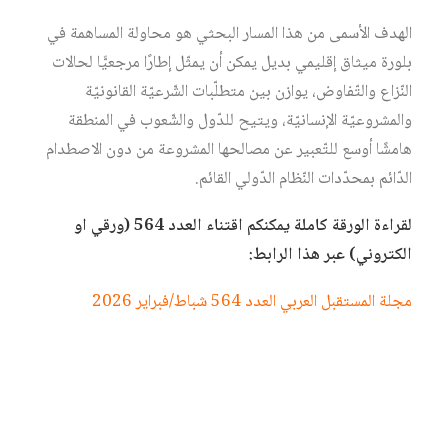
الهدف الأسمى من هذا المسار البحثي هو محاولة المساهمة في
بلورة ميثاق إقليمي بديل يمكن أن يمثّل إطارًا مرجعيًّا لحالات
النّزاع والتّفاوض، يوازن بين متطلّبات الشّرعيّة القانونيّة
والمشروعيّة الإنسانيّة، ويتيح للدّول والشّعوب في المنطقة
هامشًا أوسع للتّعبير عن مصالحها المشروعة من دون الاصطدام
الدّائم بمحدّدات النّظام الدّولي القائم.
لقراءة الورقة كاملة يمكنكم اقتناء العدد 564 (ورقي او
الكتروني) عبر هذا الرابط:
مجلة المستقبل العربي العدد 564 شباط/فبراير 2026