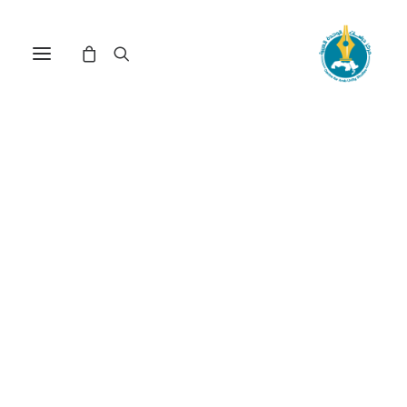
في
دراسات
•
26 يناير، 2026
عدد الزيارات:
321
الشرق الأوسط في ظل
المتغيرات السياسية
والقيميّة الرّاهنة: قراءة في
خطاب الفاعلين في
المنطقة
الكاتب:
النوري الشعري