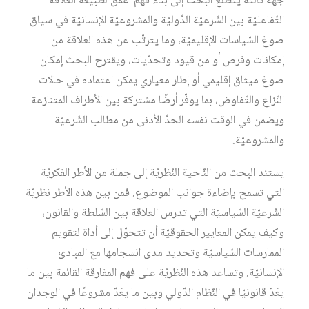
جهة ثالثة يتطلّع البحث إلى بناء فهم أعمق لطبيعة العلاقة
التّفاعليّة بين الشّرعيّة الدّوليّة والمشروعيّة الإنسانيّة في سياق
صوغ السّياسات الإقليميّة، وما يترتّب عن هذه العلاقة من
إمكانات وفرص أو من قيود وتحدّيات، ويقترح البحث إمكان
صوغ ميثاق إقليمي أو إطار معياري يمكن اعتماده في حالات
النّزاع والتّفاوض، بما يوفّر أرضًا مشتركة بين الأطراف المتنازعة
ويضمن في الوقت نفسه الحدّ الأدنى من مطالب الشّرعيّة
والمشروعيّة.
يستند البحث من النّاحية النّظريّة إلى جملة من الأطر الفكريّة
التي تسمح بإضاءة جوانب الموضوع. فمن بين هذه الأطر نظريّة
الشّرعيّة السّياسيّة التي تدرس العلاقة بين السّلطة والقانون،
وكيف يمكن المعايير الحقوقيّة أن تتحوّل إلى أداة لتقويم
الممارسات السّياسيّة وتحديد مدى انسجامها مع المبادئ
الإنسانيّة. وتساعد هذه النّظريّة على فهم المفارقة القائمة بين ما
يعَدّ قانونيّا في النّظام الدّولي وبين ما يعَدّ مشروعًا في الوجدان