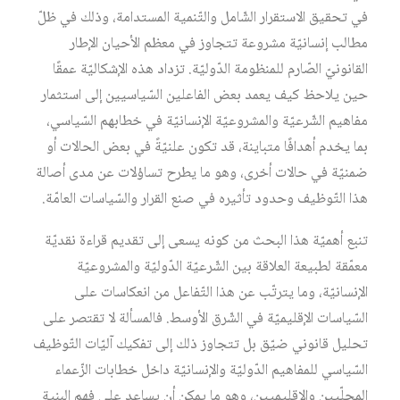
في تحقيق الاستقرار الشّامل والتّنمية المستدامة، وذلك في ظلّ
مطالب إنسانيّة مشروعة تتجاوز في معظم الأحيان الإطار
القانونيّ الصّارم للمنظومة الدّوليّة. تزداد هذه الإشكاليّة عمقًا
حين يلاحظ كيف يعمد بعض الفاعلين السّياسيين إلى استثمار
مفاهيم الشّرعيّة والمشروعيّة الإنسانيّة في خطابهم السّياسي،
بما يخدم أهدافًا متباينة، قد تكون علنيّةً في بعض الحالات أو
ضمنيّة في حالات أخرى، وهو ما يطرح تساؤلات عن مدى أصالة
هذا التّوظيف وحدود تأثيره في صنع القرار والسّياسات العامّة.
تنبع أهميّة هذا البحث من كونه يسعى إلى تقديم قراءة نقديّة
معمّقة لطبيعة العلاقة بين الشّرعيّة الدّوليّة والمشروعيّة
الإنسانيّة، وما يترتّب عن هذا التّفاعل من انعكاسات على
السّياسات الإقليميّة في الشّرق الأوسط. فالمسألة لا تقتصر على
تحليل قانوني ضيّق بل تتجاوز ذلك إلى تفكيك آليّات التّوظيف
السّياسي للمفاهيم الدّوليّة والإنسانيّة داخل خطابات الزّعماء
المحلّيين والإقليميين، وهو ما يمكن أن يساعد على فهم البنية