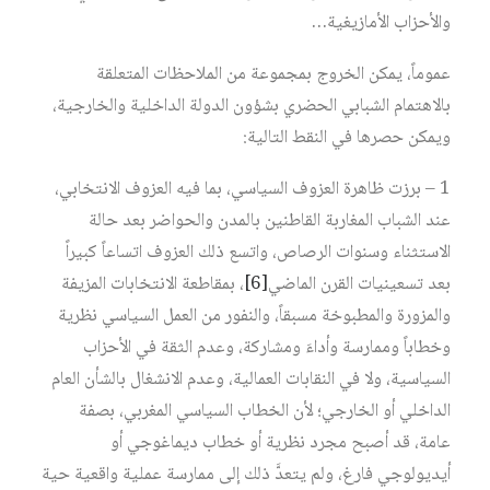
والأحزاب الأمازيغية…
عموماً، يمكن الخروج بمجموعة من الملاحظات المتعلقة
بالاهتمام الشبابي الحضري بشؤون الدولة الداخلية والخارجية،
ويمكن حصرها في النقط التالية:
1 – برزت ظاهرة العزوف السياسي، بما فيه العزوف الانتخابي،
عند الشباب المغاربة القاطنين بالمدن والحواضر بعد حالة
الاستثناء وسنوات الرصاص، واتسع ذلك العزوف اتساعاً كبيراً
بعد تسعينيات القرن الماضي
[6]
، بمقاطعة الانتخابات المزيفة
والمزورة والمطبوخة مسبقاً، والنفور من العمل السياسي نظرية
وخطاباً وممارسة وأداءَ ومشاركة، وعدم الثقة في الأحزاب
السياسية، ولا في النقابات العمالية، وعدم الانشغال بالشأن العام
الداخلي أو الخارجي؛ لأن الخطاب السياسي المغربي، بصفة
عامة، قد أصبح مجرد نظرية أو خطاب ديماغوجي أو
أيديولوجي فارغ، ولم يتعدَّ ذلك إلى ممارسة عملية واقعية حية