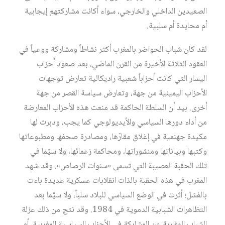
الصعيدين الداخلي والخارجي، سواء أكانت مشاركتهم إيجابية
أم محايدة أم سلبية.
لقد كان شباب الحواضر بالمغرب أكثر نشاطاً ومشاركة ووعياً في
العقود الثلاثة الأخيرة من القرن الماضي، بعد صعود أحزاب
اليسار التي كانت أحزاباً شعبية راديكالية تعارض توجهات
الأحزاب اليمينية من جهة، وتعارض سياسة القصر من جهة
أخرى. بيد أن السلطة الحاكمة قد منعت هذه الأحزاب المعارضة
من أداء دورها السياسي والأيديولوجي كما يجب، ودبرت لها
مكيدة جهنمية في إغلاق مقارّها، ومصادرة صحفها ومطبوعاتها
وكتبها وبياناتها ومنشوراتها، ومحاكمة زعمائها، ولا سيّما في
تلك الحقبة العصيبة التي تسمى «سنوات الرصاص». وقد شهد
المغرب في هذه الحقبة بالذات انقلابات عسكرية عديدة باءت
بالفشل؛ أثرت في الوضع السياسي للبلاد سلباً، ولا سيَّما بعد
التظاهرات الشبابية الدموية في 1984. وقد نتج من ذلك عزلة
الشباب المغاربة عن المشاركة في الأحزاب السياسية المغربية، أو