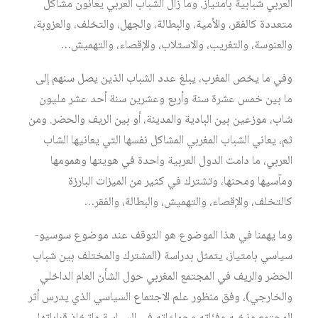
العربي شبابية بامتياز. وما زال الشباب العربي يعانون مشاكل
متعددة كالفقر، والأمية، والبطالة، والجهل، والتخلف، والعزوبة،
والعنوسة، والتغريب، والاستلاب، والإقصاء، والتهميش…
وفي ما يخص المغرب، يبلغ عدد الشباب الذين يصل سنهم إلى
ما بين خمس عشرة سنة وأربع وعشرين سنة أحد عشر مليون
شاب، موزعين بين البادية والمدينة، أو بين الريف والحضر. ومن
ثم، يعاني الشباب المغربي المشاكل نفسها التي يعانيها الشاب
العربي، ما دامت الدول العربية واحدة في هويتها وهمومها
ومآسيها ومحنها، وتشترك في كثير من الميزات البارزة
كالتخلف، والإقصاء، والتهميش، والبطالة، والفقر…
وما يهمنا في هذا الموضوع هو التوقف عند موضوع سوسيو-
سياسي بامتياز، يتمثل بدراسة (المشترك والمختلف بين شباب
الحضر والريف في المجتمع المغربي حول الشأن العام الداخلي
والخارجي)، وفق منظور علم الاجتماع السياسي الذي يدرس أثر