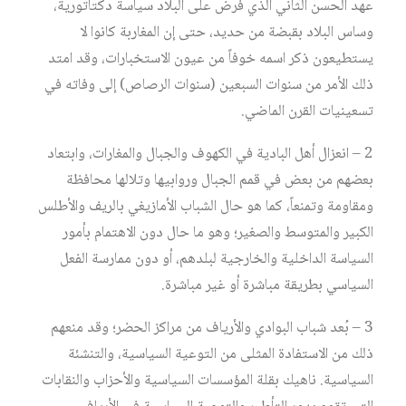
عهد الحسن الثاني الذي فرض على البلاد سياسة دكتاتورية،
وساس البلاد بقبضة من حديد، حتى إن المغاربة كانوا لا
يستطيعون ذكر اسمه خوفاً من عيون الاستخبارات، وقد امتد
ذلك الأمر من سنوات السبعين (سنوات الرصاص) إلى وفاته في
تسعينيات القرن الماضي.
2 – انعزال أهل البادية في الكهوف والجبال والمغارات، وابتعاد
بعضهم من بعض في قمم الجبال وروابيها وتلالها محافظة
ومقاومة وتمنعاً، كما هو حال الشباب الأمازيغي بالريف والأطلس
الكبير والمتوسط والصغير؛ وهو ما حال دون الاهتمام بأمور
السياسة الداخلية والخارجية لبلدهم، أو دون ممارسة الفعل
السياسي بطريقة مباشرة أو غير مباشرة.
3 – بُعد شباب البوادي والأرياف من مراكز الحضر؛ وقد منعهم
ذلك من الاستفادة المثلى من التوعية السياسية، والتنشئة
السياسية. ناهيك بقلة المؤسسات السياسية والأحزاب والنقابات