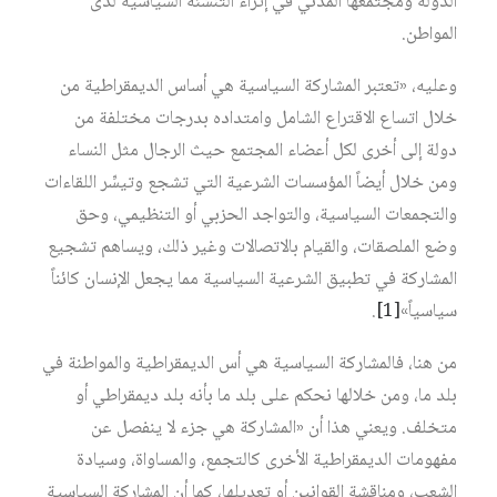
الدولة ومجتمعها المدني في إثراء التنشئة السياسية لدى
المواطن.
وعليه، «تعتبر المشاركة السياسية هي أساس الديمقراطية من
خلال اتساع الاقتراع الشامل وامتداده بدرجات مختلفة من
دولة إلى أخرى لكل أعضاء المجتمع حيث الرجال مثل النساء
ومن خلال أيضاً المؤسسات الشرعية التي تشجع وتيسِّر اللقاءات
والتجمعات السياسية، والتواجد الحزبي أو التنظيمي، وحق
وضع الملصقات، والقيام بالاتصالات وغير ذلك، ويساهم تشجيع
المشاركة في تطبيق الشرعية السياسية مما يجعل الإنسان كائناً
سياسياً»
[1]
.
من هنا، فالمشاركة السياسية هي أس الديمقراطية والمواطنة في
بلد ما، ومن خلالها نحكم على بلد ما بأنه بلد ديمقراطي أو
متخلف. ويعني هذا أن «المشاركة هي جزء لا ينفصل عن
مفهومات الديمقراطية الأخرى كالتجمع، والمساواة، وسيادة
الشعب، ومناقشة القوانين أو تعديلها، كما أن المشاركة السياسية