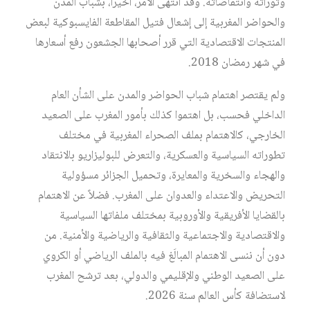
وثوراته وانتفاضاته. وقد انتهى الأمر، أخيراً، بشباب المدن
والحواضر المغربية إلى إشعال فتيل المقاطعة الفايسبوكية لبعض
المنتجات الاقتصادية التي قرر أصحابها الجشعون رفع أسعارها
في شهر رمضان 2018.
ولم يقتصر اهتمام شباب الحواضر والمدن على الشأن العام
الداخلي فحسب، بل اهتموا كذلك بأمور المغرب على الصعيد
الخارجي، كالاهتمام بملف الصحراء المغربية في مختلف
تطوراته السياسية والعسكرية، والتعرض للبوليزاريو بالانتقاد
والهجاء والسخرية والمعايرة، وتحميل الجزائر مسؤولية
التحريض والاعتداء والعدوان على المغرب. فضلاً عن الاهتمام
بالقضايا الأفريقية والأوروبية بمختلف ملفاتها السياسية
والاقتصادية والاجتماعية والثقافية والرياضية والأمنية. من
دون أن ننسى الاهتمام المبالَغ فيه بالملف الرياضي أو الكروي
على الصعيد الوطني والإقليمي والدولي، بعد ترشح المغرب
لاستضافة كأس العالم سنة 2026.