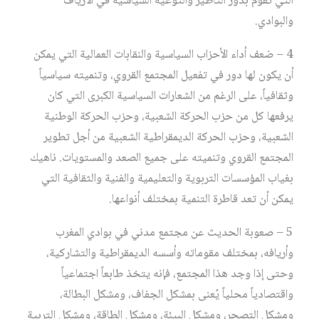
التي تقوم بدور التأطير والتوعية السياسية في الأرياف
والبوادي.
4 – ضعف أداء الأحزاب السياسية والنقابات العمالية التي يمكن
أن يكون لها دور في تفعيل المجتمع القروي، وتنميته سياسياً
وثقافياً، على الرغم من الشعارات السياسية الكبرى التي كان
يرفعها كل من حزب الحركة الشعبية، وحزب الحركة الوطنية
الشعبية، وحزب الحركة الديمقراطية الشعبية من أجل تطوير
المجتمع القروي وتنميته على جميع الصعد والمستويات. ناهيك
بغياب المؤسسات التربوية والتعليمية والفنية والثقافية التي
يمكن أن تعد قاطرة التنمية بمختلف أنواعها.
5 – صعوبة الحديث عن مجتمع مدني في بوادي المغرب
وأريافه، بمختلف مقوماته وأسسه الديمقراطية والتشاركية،
وحتى إذا وجد هذا المجتمع، فإنه يتخذ طابعاً اجتماعياً
واقتصادياً محلياً يُعنى بمشكل الجفاف، ومشكل البطالة،
ومشكل التصحر، ومشكل البيئة، ومشكل الطاقة، ومشكل التربية