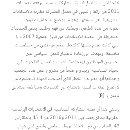
الانخفاض المتواصل لنسبة المشاركة، رغم ما عرفته انتخابات
2011 من ارتفاع نسبي في معدل المشاركة مقارنة بالانتخابات
التشريعية التي سبقتها، وهو ما يوضح لنا خلفيات توجّس
الدولة من هذه الظاهرة، ويمكننا من فهم وظيفة بعض الجمعيات
المنخرطة في التعبئة للانتخابات من قبيل جمعية 2007 دابا
التي كانت تقدم نفسها كائتلاف يضم مواطنين من حساسيات
مختلفة، ويهدف إلى إعادة الاعتبار للعمل السياسي عبر
تحسيس المواطنين (وبخاصة الشباب والنساء) للانخراط في
الحياة السياسية. ويبدو واضحاً من مشروع عمل هذه الجمعية
وأهدافها أنها تعبر عن الخطر الذي أصبحت الدولة تستشعره من
الارتفاع المتزايد لنسبة الامتناع عن التصويت ومقاطعة صناديق
الاقتراع»
[8]
.
ويعني هذا أن نسبة المشاركة السياسية في الانتخابات البرلمانية
المغربية قد تراجعت بين 2011 و2016 من 45.4 بالمئة إلى
43 بالمئة. ومن ثم، يلاحظ عزوف سياسي واضح لدى شباب