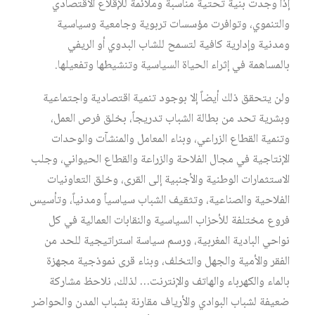
إذا وجدت بنية تحتية مناسبة وملائمة للإقلاع الاقتصادي
والتنموي، وتوافرت مؤسسات تربوية وجامعية وسياسية
ومدنية وإدارية كافية لتسمح للشاب البدوي أو الريفي
بالمساهمة في إثراء الحياة السياسية وتنشيطها وتفعيلها.
ولن يتحقق ذلك أيضاً إلا بوجود تنمية اقتصادية واجتماعية
وبشرية تحد من بطالة الشباب تدريجاً، بخلق فرص العمل،
وتنمية القطاع الزراعي، وبناء المعامل والمنشآت والوحدات
الإنتاجية في مجال الفلاحة والزراعة والقطاع الحيواني، وجلب
الاستثمارات الوطنية والأجنبية إلى القرى، وخلق التعاونيات
الفلاحية والصناعية، وتثقيف الشباب سياسياً ومدنياً، وتأسيس
فروع مختلفة للأحزاب السياسية والنقابات العمالية في كل
نواحي البادية المغربية، ورسم سياسة استراتيجية للحد من
الفقر والأمية والجهل والتخلف، وبناء قرى نموذجية مجهزة
بالماء والكهرباء والهاتف والإنترنت… لذلك، نلاحظ مشاركة
ضعيفة لشباب البوادي والأرياف مقارنة بشباب المدن والحواضر