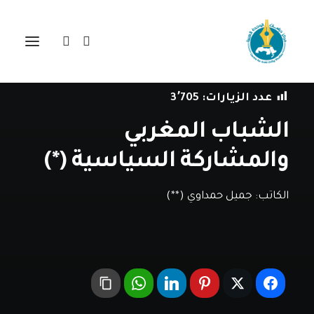
في
دراسات
•
23 سبتمبر، 2021
عدد الزيارات:
3٬705
الشباب المغربي
والمشاركة السياسية (*)
الكاتب:
جميل حمداوي (**)