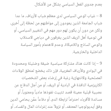
بعدم جدوى الفعل السياسي بشكل من الأشكال.
8 – غياب الوعي السياسي لدى معظم شباب الأرياف، ما عدا
شباب الجامعة الذين يعودون إلى مواطنهم من لحظة إلى أخرى،
ولكن من دون أن يكون لهم دور مهم في التغيير السياسي، أو
في توعية أهل الريف الذين يغرقون في دياجي الاستلاب
والوعي الساذج واللامبالاة، وعدم الاهتمام بأمور السياسة
الداخلية والخارجية.
9 – إذا كانت هناك مشاركة سياسية ضيقة وضئيلة ومحدودة
في البوادي والأرياف المغربية، فإن ذلك يخضع لمنطق الولاءات
المصلحية والانتهازية رغبة في إرضاء بعض الشخصيات
الكاريزمية النافذة في البادية أو الريف، أو من أجل الدفاع عن
عصبية قبلية معينة قصد تثبيت نفوذها مادياً ومعنوياً، أو
مساندة الأقرباء احتراماً لرابطة الدم، أو دفاعاً عمَّن يحامي الدين
وفق أيديولوجيا المعتقد، أو نزولاً عند إغراءات المال والفساد، أو