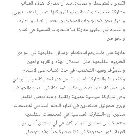
الكبرى والمتوسطة والصغيرة. بيد أن مشاركة هؤلاء الشباب
مشاركة محدودة وضيقة وضحلة، ولكنها تتميز بالعنف الثوري،
والميل نحو الاحتجاجات الصاخبة، واستعمال العنف والتطرف
والتشدد في التغيير مقارنة بالاحتجاجات السلمية في المدن
والحواضر.
علاوة على ذلك، يتم استخدام الوسائل التقليدية في البوادي
المغربية التقليدية، مثل: استغلال الولاء والقرابة والدين
والتصوُّف وهيبة الشخصية في حث الشباب على الاندماج
والانخراط والمشاركة السياسية. من هنا، فمشاركة شباب البوادي
هي مشاركة تقليدية على عكس المشاركة في المدن والحواضر،
وهي مشاركة سياسية عصرية وتقنية واعية بمعنى الكلمة.
ويرى صموئيل هنتنغتون في كتابه النظام السياسي لمجتمعات
متغيرة أن «المشاركة السياسية في المجتمعات التقليدية
منتشرة على مستوى القرية، لكنها في أي مستوى أعلى من
القرية تكون محدودة في فئة صغيرة جداً. وقد تتوصل