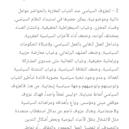
2 – للعزوف السياسي عند الشباب المغاربة بالحواضر عوامل
ذاتية وموضوعية، يمكن حصرها في استبداد النظام السياسي،
وفساد المخزن، وغياب الديمقراطية الحقيقية، وانتشار الفساد
بمختلف أنواعه، وضعف أداء الأحزاب السياسية المغربية،
وتداخل العمل النقابي بالعمل السياسي، ولامبالاة الحكومات
السياسية، وضعف المشهد البرلماني، وغياب معارضة حزبية
وبرلمانية حقيقية، وغياب الفعالية على مستوى المشاركة
السياسية، وضعف الثقافة السياسية، وغياب التنشئة السياسية
الفعالة، وعدم وجود نخبة سياسية عضوية قائدة لتأطير الشباب
وتوعيتهم وتوجيههم وجهة سياسية إيجابية. من هنا، فالعزوف
السياسي أنماط متباينة، «وليس نمطاً واحداً، فهناك عزوف
موقفي مبني ومؤسس، وواعٍ بأهدافه ومراهناته السياسية
والاجتماعية، وهناك عزوف ناجم عن بدائل استقطاب متعددة
مثل الانشغال بثقل الأعباء اليومية وبعض أشكال التدين
والتصوف، أو تفضيل العمل الجمعوي والثقافي، أو تعاطي