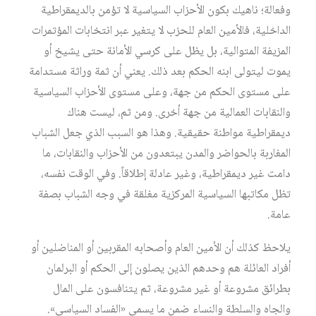
وفعالة؛ ناهيك بكون الأحزاب السياسية لا تؤمن بالديمقراطية
الداخلية، فالأمين العام للحزب لا يتغير عبر انتخابات المؤتمرات
المزيفة المتوالية، بل يظل على كرسي الأمانة حتى يشيخ أو
يموت ليتولى ابنه الحكم بعد ذلك. يعني أن ثمة وراثة مستدامة
على مستوى الحكم من جهة، وعلى مستوى الأحزاب السياسية
والنقابات العمالية من جهة أخرى. ومن ثم، ليست هناك
ديمقراطية مواطنة حقيقية. وهذا هو السبب الذي جعل الشباب
المغاربة بالحواضر والمدن يبتعدون من الأحزاب والنقابات، ما
دامت غير ديمقراطية، وغير عادلة إطلاقاً. وفي الوقت نفسه،
تظل مكاتبها السياسية المركزية مغلقة في وجه الشباب بصفة
عامة.
يلاحظ كذلك أن الأمين العام وأصحابه المقربين أو المناضلين أو
أفراد العائلة هم وحدهم الذين يصلون إلى الحكم أو البرلمان
بطرائق مشروعة أو غير مشروعة، ثم يتنافسون على المال
والجاه والسلطة والنساء ضمن ما يسمى «الفساد السياسي».