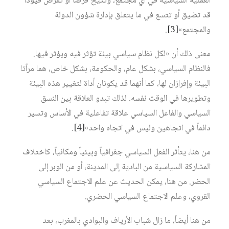
العملية السياسية في أي مجتمع، وتتيح فرصاً أو تفرض قيوداً
قد تضيق أو تتسع في ما يتعلق بإدارة شؤون الدولة
والمجتمع»
[3]
.
معنى ذلك أن «لكل نظام سياسي بيئة تؤثر فيه ويؤثر فيها.
فالنظام السياسي، بشكل عام، والحكومة، بشكل خاص، هما مرآتا
البيئة وإفرازان لها، كما أنهما قد يكونان أداة لتغيير هذه البيئة
وتطويرها في الوقت نفسه. لذلك تبدو العلاقة بين النسق
السياسي والفاعل السياسي علاقة تفاعلية في الأساس وتسير
دائماً في اتجاهين وليس في اتجاه واحد»
[4]
.
من هنا، يتأثر الفعل السياسي جغرافياً وبيئياً ومكانياً، كاختلاف
المشاركة السياسية من البادية إلى المدينة، أو من الوبر إلى
الحضر. من هنا، يمكن الحديث عن علم الاجتماع السياسي
القروي، وعلم الاجتماع السياسي الحضري.
من هنا أيضاً، ما زال شباب الأرياف والبوادي بالمغرب، بعد