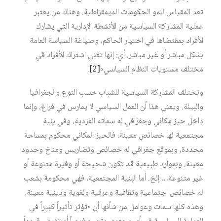
تعد المقياس لنمو الحكومات الديمقراطية. وهناك من يعتبر
عملية المشاركة السياسية من الأنشطة الإدارية التي يشارك
الأفراد بمقتضاها في اختيار الحاكم، وصياغة السياسة العامة
بشكل مباشر أو غير مباشر. أي: إنها تعني اشتراك الأفراد في
مختلف مستويات النظام السياسي»
[2]
.
وتختلف المشاركة السياسية للشباب حسب النوع والجغرافيا
والبيئة. ويعني هذا أن العمل السياسي لا يمارس في فراغ، وإنما
داخل حيز مكاني وجغرافي له سماته الفردية، وفي بنية
مجتمعية لها خصائص معينة. فالحيز المكاني محكوم بمساحة
محددة، وبموقع جغرافي له خصائص وتضاريس ومناخ وحدود
معينة، وبموارد طبيعية قد تكون شحيحة أو وفيرة متنوعة أو
غير متنوعة… إلخ. أما البنية المجتمعية، فهي محكومة بشعب
له خصائص اجتماعية وثقافية وعرقية ولغوية ودينية معينة.
وهذه كلها سمات وعوامل من شأنها أن «تؤثر تأثيراً كبيراً في