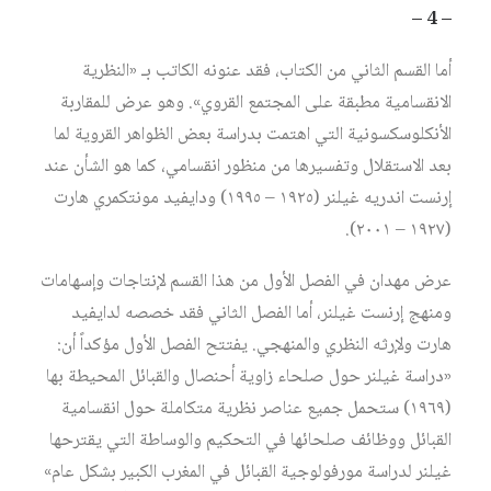
– 4 –
أما القسم الثاني من الكتاب، فقد عنونه الكاتب بـ «النظرية
الانقسامية مطبقة على المجتمع القروي». وهو عرض للمقاربة
الأنكلوسكسونية التي اهتمت بدراسة بعض الظواهر القروية لما
بعد الاستقلال وتفسيرها من منظور انقسامي، كما هو الشأن عند
إرنست اندريه غيلنر (١٩٢٥ – ١٩٩٥) ودايفيد مونتكمري هارت
(١٩٢٧ – ٢٠٠١).
عرض مهدان في الفصل الأول من هذا القسم لإنتاجات وإسهامات
ومنهج إرنست غيلنر، أما الفصل الثاني فقد خصصه لدايفيد
هارت ولإرثه النظري والمنهجي. يفتتح الفصل الأول مؤكداً أن:
«دراسة غيلنر حول صلحاء زاوية أحنصال والقبائل المحيطة بها
(١٩٦٩) ستحمل جميع عناصر نظرية متكاملة حول انقسامية
القبائل ووظائف صلحائها في التحكيم والوساطة التي يقترحها
غيلنر لدراسة مورفولوجية القبائل في المغرب الكبير بشكل عام»