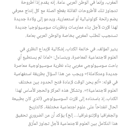
المغرب، وإنما في الوطن العربي عامة. إنه يقدم إذاً أطروحة
تتجاوز تلك الأطروحات القائلة بقطع الصلة مع كل إنتاج معرفي
يضم رائحة كولونيالية أو استعمارية، ويدعو إلى ولادة جديدة
لهذا الإرث لأجل بناء ممارسات ونظريات سوسيولوجيا جديدة
تستجيب للطلب المغربي بخاصة والوطن العربي بعامة.
يثير المؤلف، في خاتمة الكتاب، إشكالية الإبداع النظري في
العلوم الاجتماعية المعاصرة، ويتساءل: «لماذا لم يستطيع أي
باحث سوسيولوجي مغربي بناء نظرية سوسيولوجية معاصرة
جديدة ومتكاملة؟» ويجب عن هذا السؤال بطريقة استفهامية
في قوله: «ألم يحن الوقت لإعادة فتح الحدود بين مختلف
العلوم الاجتماعية؟». وتشكل هذه المركز والحجر الأساس لهذا
الكتاب، إذ باستناده إلى الإرث السوسيولوجي (الذي كان بطبيعة
الحال انفتاحاً على علوم اجتماعية مختلفة، كالتاريخ
والجغرافيا والإثنوغرافيا… إلخ) يؤكد أن من الضروري تحقيق
هذا التكامل بين العلوم الاجتماعية لأجل تجاوز المآزق