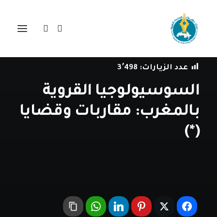
في
مراجعة اصدارات
•
4 ديسمبر، 2020
عدد الزيارات:
3٬498
السوسيولوجيا القروية
بالمغرب: مقاربات وقضايا
(*)