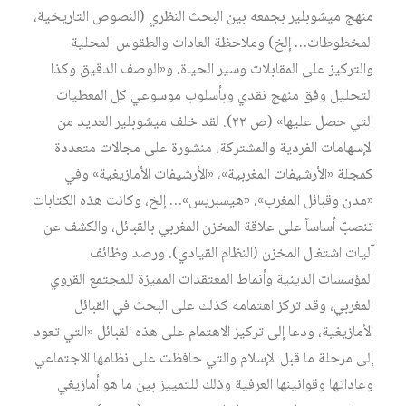
منهج ميشوبلير بجمعه بين البحث النظري (النصوص التاريخية،
المخطوطات… إلخ) وملاحظة العادات والطقوس المحلية
والتركيز على المقابلات وسير الحياة، و«الوصف الدقيق وكذا
التحليل وفق منهج نقدي وبأسلوب موسوعي كل المعطيات
التي حصل عليها» (ص ٢٢). لقد خلف ميشوبلير العديد من
الإسهامات الفردية والمشتركة، منشورة على مجالات متعددة
كمجلة «الأرشيفات المغربية»، «الأرشيفات الأمازيغية» وفي
«مدن وقبائل المغرب»، «هيسبريس»… إلخ، وكانت هذه الكتابات
تنصبّ أساساً على علاقة المخزن المغربي بالقبائل، والكشف عن
آليات اشتغال المخزن (النظام القيادي). ورصد وظائف
المؤسسات الدينية وأنماط المعتقدات المميزة للمجتمع القروي
المغربي، وقد تركز اهتمامه كذلك على البحث في القبائل
الأمازيغية، ودعا إلى تركيز الاهتمام على هذه القبائل «التي تعود
إلى مرحلة ما قبل الإسلام والتي حافظت على نظامها الاجتماعي
وعاداتها وقوانينها العرفية وذلك للتمييز بين ما هو أمازيغي