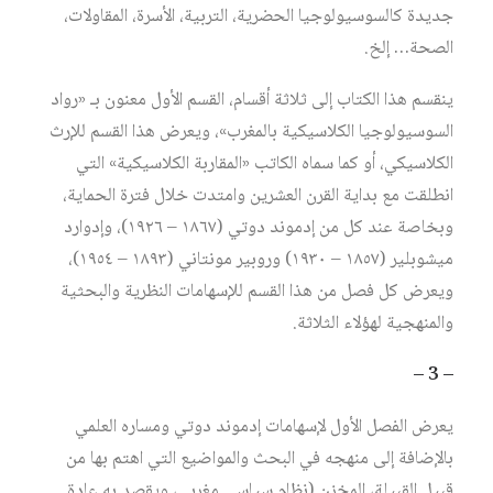
جديدة كالسوسيولوجيا الحضرية، التربية، الأسرة، المقاولات،
الصحة… إلخ.
ينقسم هذا الكتاب إلى ثلاثة أقسام، القسم الأول معنون بـ «رواد
السوسيولوجيا الكلاسيكية بالمغرب»، ويعرض هذا القسم للإرث
الكلاسيكي، أو كما سماه الكاتب «المقاربة الكلاسيكية» التي
انطلقت مع بداية القرن العشرين وامتدت خلال فترة الحماية،
وبخاصة عند كل من إدموند دوتي (١٨٦٧ – ١٩٢٦)، وإدوارد
ميشوبلير (١٨٥٧ – ١٩٣٠) وروبير مونتاني (١٨٩٣ – ١٩٥٤)،
ويعرض كل فصل من هذا القسم للإسهامات النظرية والبحثية
والمنهجية لهؤلاء الثلاثة.
– 3 –
يعرض الفصل الأول لإسهامات إدموند دوتي ومساره العلمي
بالإضافة إلى منهجه في البحث والمواضيع التي اهتم بها من
قبيل القبيلة، المخزن (نظام سياسي مغربي، ويقصد به عادة