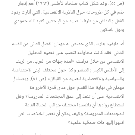
(ص ٥٥). وقد شكل كتاب صلحاء الأطلس (١٩٦٢) أهم إنجاز
ضم في كل طروحاته حول النظرية الانقسامية، التي أثارت ردود
الفعل والنقاش من طرف العديد من الباحثين كعبد الله حمودي
وبول باسكون.
أما دايفيد هارت، الذي خصص له مهدان الفصل الثاني من القسم
الثاني، فقد كانت محاولته تنصب على تعميم التحليل
الانقسامي من خلال دراسته «لعدة جهات من الغرب، من الريف
إلى الأطلس الكبير والصغير وكذا حول مختلف البنى الاجتماعية
والسياسية والاقتصادية للعديد من القبائل» (ص ٨١). ويتساءل
مهدان في نهاية هذا القسم حول مدى قدرة الأطروحة
الانقسامية على أن تنفذ إلى عمق المجتمعات المدروسة؟ وهل
استطاع روادها أن يلامسوا مختلف جوانب الحياة العامة
للمجتمعات المدروسة؟ وكيف يمكن أن نعتبر الخلاصات التي
انتهوا إليها ذات صدقية علمية؟