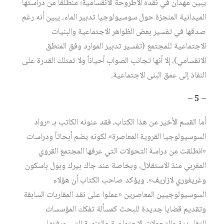
يبين مهدان في نقده الأطروحة الانقسامية؛ منطلقاً من دراستها
الميدانية المنجزة حول سوسيولوجيا تدبير الماء، يبين أنه رغم
صدقها في تفسير بعض الظواهر الاجتماعية والبنيات
الاجتماعية للمجتمع (تفسير تدبير الموارد وفق المنطق
الانقسامي)، إلا أنها تجانب الصواب أحياناً ولا تمتلك القدرة على
النفاذ إلى عمق البنى الاجتماعية.
– 5 –
أما القسم الأخير من هذا الكتاب، فقد عنونه الكاتب بـ «رواد
السوسيولوجيا القروية المعاصرة» لكونه يضم أبحاثاً ودراسات
«انطلقت من دراسة التحولات التي عرفها المجتمع القروي
المغربي منذ الاستقلال، وبخاصة عند جاك بيرك وبول باسكون
وغريغوري لازاريف». ويؤكد صاحب الكتاب أن هؤلاء
السوسيولوجيين المعاصرين «عملوا على نقد المقاربات السابقة
وتقديم قضايا جديدة للبحث كمسألة تفكك المؤسسات