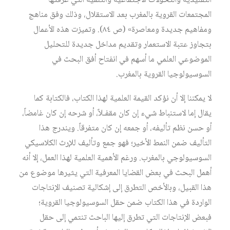
التقليدية والتحولات الاجتماعية والتنمية التي عرفتها
المجتمعات القروية بالمغرب بعد الاستقلال، وذلك وفق مناهج
ومفاهيم جديدة ومعاصرة» (ص ٨٤). وتميزت هذه الأعمال
بتجاوز عتبة الاستعمار وتقديم مداخل جديدة للتحليل
الموضوعي العلمي ما أسهم في انفتاح أفق البحث في
السوسيولوجيا القروية بالمغرب.
لا يمكننا إلا أن نؤكد القيمة العلمية لهذا الكتاب، فالكتابة كما
يقال إما لاستنباط شيء إن كان مقفـلاً، أو شرحه إن كان غامضاً،
أو حسن نظم تأليفه، أو جمعه إن كان متفرقاً. ويندرج هذا
التأليف ضمن النمط الأخير؛ فهو جمع وتأليف للإرث الكلاسيكي
السوسيولوجي بالمغرب. ورغم الأهمية العلمية لهذا العمل، إلا أنه
أهمل البحث في بعض القضايا المعرفية التي يثيرها موضوع من
هذا القبيل، وبالأخص التطرق إلى إشكالية تصنيف الإنتاجات
الواردة في هذا الكتاب ضمن حقل السوسيولوجيا القروية؛
فبعض الإنتاجات التي تطرق إليها الباحث تنتمي إلى حقل