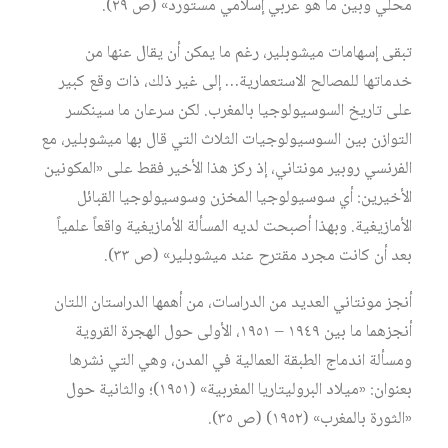
محلي وبين ما هو عربي إسلامي مستورد» (ص ٢٩).
تبقى إسهامات ميشوبلير، رغم ما يمكن أن يقال عنها من
خدماتها للمصالح الاستعمارية… إلى غير ذلك، ذات وقع كبير
على تاريخ السوسيولوجيا بالمغرب. لكن سرعان ما سينكسر
التوازن بين السوسيولوجيات الثلاث التي قال بها ميشوبلير، مع
الفرنسي روبير مونتاني، إذ ركز هذا الأخير فقط على «المكونين
الأخيرين: أي سوسيولوجيا المخزن وسوسيولوجيا القبائل
الأمازيغية. وبهذا أصبحت لديه المسألة الأمازيغية واقعاً علمياً
بعد أن كانت مجرد مقترح عند ميشوبلير» (ص ٣٣).
أنجز مونتاني العديد من الدراسات، من أهمها الدراستان اللتان
أنجزهما ما بين ١٩٤٩ – ١٩٥١، الأولى حول الهجرة القروية
ومسألة اندماج الطبقة العمالية في المدن، وهي التي نشرها
بعنوان: «ميلاد البروليتاريا المغربية» (١٩٥١)؛ والثانية حول
«الثورة بالمغرب» (١٩٥٢) (ص ٣٥).