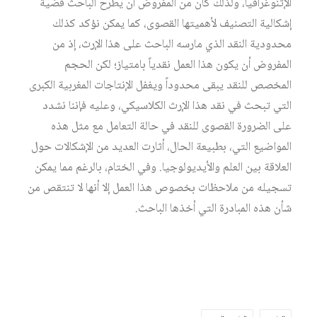
الإثنوغرافيا، ولذلك كان من المفروض أن يطرح الباحث قضية
إشكالية التصنيف لأهميتها القصوى، كما يمكن نؤكد كذلك
محدودية النقد الذي مارسه الباحث على هذا الإرث، إذ من
المفروض أن يكون هذا العمل نقدياً بامتياز؛ لكن الحجم
المخصص للنقد يبقى محدوداً ويغفل الإنتاجات المغربية الكبرى
التي تبحث في نقد هذا الإرث الكلاسيكي، وعليه فإننا نشدد
على الضرورة القصوى للنقد في حالة التعامل مع مثل هذه
المواضيع التي، بطبيعة الحال، أثارت العديد من الإشكالات حول
العلاقة بين العلم والأيديولوجيا. وفي الختام، بالرغم مما يمكن
تسجيله من ملاحظات بخصوص هذا العمل إلا أنها لا تنتقص من
شأن هذه المبادرة التي أخذها الباحث.