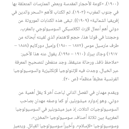
(١٩٠٠)، «كومة الأحجار المقدسة وبعض الممارسات المتعلقة بها
في جنوب المغرب» (١٩٠٣)، ثم الكتاب الأهم «السحر والدين في
إفريقيا الشمالية» (١٩٠٩)). تبقى هذه الكتابات الموروثة عن
دوتي أهم أعمال الإرث الكلاسيكي السوسيولوجي بالمغرب،
وحجتنا في قولنا هذا، حجم الاهتمام الذي لقيته أبحاثه من
طرف مارسيل موس (١٨٧٢ – ١٩٥٠) وإميل دوركايم (١٨٥٨ –
١٩١٧) وجاك بيرك (١٩١٠ – ١٩٩٥)، يقول عنه هذا الأخير:
«ملاحظ نافذ، ورحالة متيقظ، وجد متفطن لتصحيح المعرفة
عبر الخيال، وجدت فيه الإثنولوجيا الإنكليزية والسوسيولوجيا
الفرنسية مطبقاً منظماً» (ص ٢٠).
ويقدم مهدان في الفصل الثاني لباحث آخر لا يقل أهمية عن
دوتي، وهو إدوارد ميشوبلير، أو كما وصفه مهدان بصاحب
السوسيولوجيات الثلاث، إذ ميز ميشوبلير في السوسيولوجيا
المغربية بين ثلاثة أصناف، سوسيولوجيا «المخزن»،
وسوسيولوجيا «الإسلام»، وأخيراً سوسيولوجيا القبائل. ويتميز