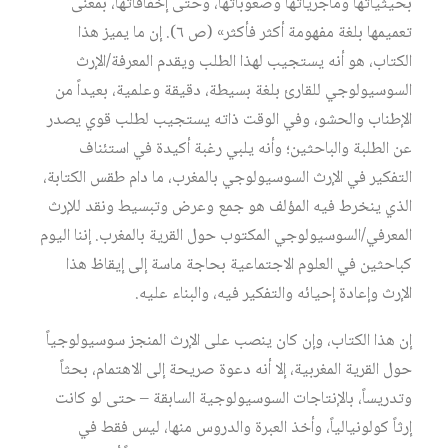
بحيثياتها وماجرياتها وصعوباتها، وحتى إخفاقاتها، بمعنى
تعميمها بلغة مفهومة أكثر فأكثر» (ص ٦). إن ما يميز هذا
الكتاب، هو أنه يستجيب لهذا الطلب ويقدم المعرفة/الإرث
السوسيولوجي للقارئ بلغة بسيطة، دقيقة وعلمية، بعيداً من
الإطناب والحشو، وفي الوقت ذاته يستجيب لطلب قوي يصدر
عن الطلبة والباحثين؛ وأنه يلبي رغبة أكيدة في استئناف
التفكير في الإرث السوسيولوجي بالمغرب، ما دام طقس الكتابة،
الذي ينخرط فيه المؤلف هو جمع وعرض وتبسيط ونقد للإرث
المعرفي/السوسيولوجي المكتوب حول القرية بالمغرب. إننا اليوم
كباحثين في العلوم الاجتماعية بحاجة ماسة إلى إيقاظ هذا
الإرث وإعادة إحيائه والتفكير فيه، والبناء عليه.
إن هذا الكتاب، وإن كان ينصب على الإرث المنجز سوسيولوجياً
حول القرية المغربية، إلا أنه دعوة صريحة إلى الاهتمام، بحثاً
وتدريساً، بالإنتاجات السوسيولوجية السابقة – حتى لو كانت
إرثاً كولونيالياً، وأخذ العبرة والدروس منها، ليس فقط في