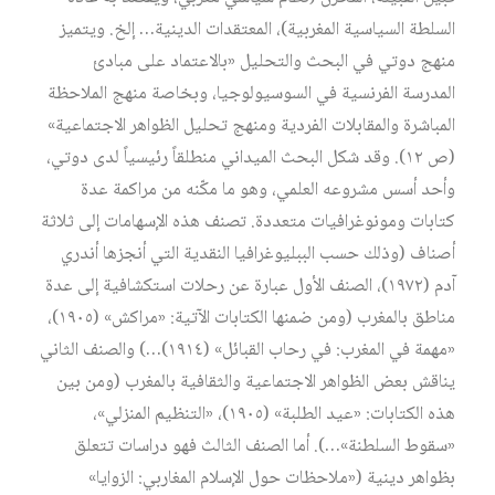
السلطة السياسية المغربية)، المعتقدات الدينية… إلخ. ويتميز
منهج دوتي في البحث والتحليل «بالاعتماد على مبادئ
المدرسة الفرنسية في السوسيولوجيا، وبخاصة منهج الملاحظة
المباشرة والمقابلات الفردية ومنهج تحليل الظواهر الاجتماعية»
(ص ١٢). وقد شكل البحث الميداني منطلقاً رئيسياً لدى دوتي،
وأحد أسس مشروعه العلمي، وهو ما مكّنه من مراكمة عدة
كتابات ومونوغرافيات متعددة. تصنف هذه الإسهامات إلى ثلاثة
أصناف (وذلك حسب الببليوغرافيا النقدية التي أنجزها أندري
آدم (١٩٧٢)، الصنف الأول عبارة عن رحلات استكشافية إلى عدة
مناطق بالمغرب (ومن ضمنها الكتابات الآتية: «مراكش» (١٩٠٥)،
«مهمة في المغرب: في رحاب القبائل» (١٩١٤)…) والصنف الثاني
يناقش بعض الظواهر الاجتماعية والثقافية بالمغرب (ومن بين
هذه الكتابات: «عيد الطلبة» (١٩٠٥)، «التنظيم المنزلي»،
«سقوط السلطنة»…). أما الصنف الثالث فهو دراسات تتعلق
بظواهر دينية («ملاحظات حول الإسلام المغاربي: الزوايا»