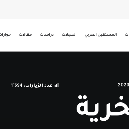
ات
المستقبل العربي
المجلات
دراسات
مقالات
حوارات
عدد الزيارات:
1٬694
رية