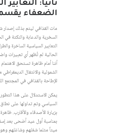
ثانياً: التعابي
الضعفاء يقسم
مات القذافي ليتم بذلك إصدار شها
السخرية والدعابة والنكتة في ال
التعابير السياسية الساخرة والطرا
الحالية لم تُظهر أي تعبيرات وا
أننا أمام ظاهرة تستحق الاهتمام 
الشمولية والانتقال الديمقراطي 
الإطاحة بالقذافي في المجتمع الل
يمكن الاستدلال على هذا التطور ب
السياسي وتم تداولها على نطاق وا
بزيارة الأصدقاء والأقارب. ظاهرة
بمناسبة أول عيد أضحى بعد إسقاط
ميتاً مثلما شغلهم وشاغلهم وهو 