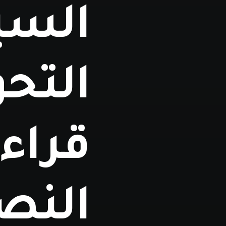
السي
التح
قراء
النصي