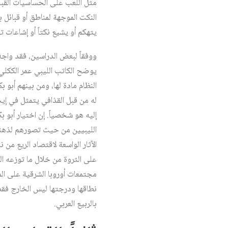
مثل اللعب على الحساسيات القبلي
النكت الموجهة لمناطق أو قبائل 
يتهكم أو يشيع نكتاً أو إشاعات
ووفقاً لبعض الدراسين، فقد واجه
يوضح الكاتب الليبي عمر الككل
النظام مادة لها، ومن بينهم أبو 
له من قبل القذافي يتمثل في إيج
إليه هو شخصياً. إن اختيار أبو بك
الليبيين من حيث تصورهم لذهنية 
الآثار الواسعة لاقتصاد الريع م
على الثروة من خلال ما توزعه ال
مجتمعات أوروبا الشرقية على الم
نطاقها ودرجتها ليس الخارج فقط
بالربيع العربي.