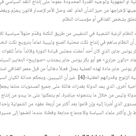
ة أو الجهوية وتوجيه القدرة المحدودة عموماً على إنتاج النقد السياسي ف
بعينها لإخراجها من حيز الشأن العام. لقد وصل الأمر لإصدار قانون يجرّم و
 تتعلق بشخص القذافي أو مؤسسات النظام.
 النظام الرغبة الشعبية في التنفيس من طريق النكتة وقدّم حلولاً سياسية لل
ي أن النظام ساهم في إنتاج نكت محلية الصنع وليبية تماماً بترويج نكت
بكر يونس جابر، الذي كان أحد أعضاء مجلس قيادة الثورة وقائداً عاماً للقوات 
اد «بالون حراري» هو أبو بكر يونس جابر يجتذب «صواريخ» التعابير السياسي
ر يونس جابر مادة لهذه العملية يمثل فعـلاً دهائياً من قبل معمر القذافي است
الزنوج وقدراتهم العقلية»‏
[4]
. غير أن الليبيين، وبحكم حداثة الكيان الس
ن ناحية أخرى، الذي يمد الدولة بقدرات هائلة على جميع المستويات مثلما ي
دولة وليس من خلال ما ينتجونه مباشرة، لم يتمكنوا على ما يبدو من إنتاج 
ستوى الذي أشرنا إليه وإن قاموا بعد أكثر من أربعة عقود من الشمولية بإحدا
 بل وأكثر علماء السياسة والاجتماع متابعة وفطنة عندما انضموا إلى مسيرة