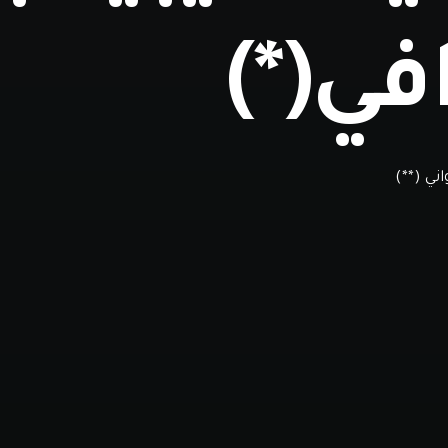
في(*)
ي (**)