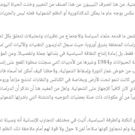
نية. من هنا انصرف الليبيون عن هذا الصنف من التعبير وخلت الحياة اليومية 
عكس بوجه عام ما يمكن للدكتاتورية أو النظم الشمولية فعله ليس بالحريات 
ضمن ما قدمه علماء السياسة والاجتماع من نظريات وتحليلات تتعلق بكل تعب
اسات المتعلقة بشرق أوروبا؛ حيث سجل الدارسون التقنيات والآليات التي 
فقط، بل إعادة إنتاج الثقافة السياسية في بلدانها جملة وتفصيـلاً. ومن الم
جورج أورويل الشهيرة مثل مزرعة الحيوانات و1984 وغيرها من الأدبيات التي سجلت سطوة 
من خوض غمار الثورة وإسقاط الشمولية، ولاحظنا كيف أمكن لما أسماه فات
لتي كانت تنمو تحت الأرض وبخاصة في الكنائس والنقابات لتنتج مزاجاً وروحا
لذي كان كافياً للإجهاز على الشمولية. ولعل من المفيد هنا أن نذكر أن الدراسا
ريباً من أي مكونات ذات صلة بعمليات التوجيه والتنشئة التي باشرتها الشمو
 أو النكتة والطرفة السياسية، أثبت في مختلف التجارب الإنسانية أنه وسيلة 
ة ولم تتجاوز كونها سلاحاً لمن لا حول ولا قوة لهم أمام ملاحقة تلك النظ