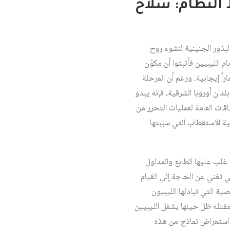
ط النظام: سلاح
لبذور الجنينية لنشوء روح
 الليبيين فأثبتوا أن مكوّن
راً إيجابية. ورغم أن المرحلة
ان أوروبا الشرقية، فإنه يبدو
اقات العامة لعمليات التحرر من
ية الاستقطاب التي سببتها
 غلب عليها الطابع والمدلول
ي تغني عن الحاجة إلى القيام
ية التي تبادلها الليبيون
مقتله ظل حينها يشغل الليبيين
ل استعراض نماذج من هذه