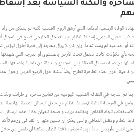
ر الساخرة والنكتة السياسة بعد إسقا
هم
دة الوفاة الرسمية لنظامه الذي أرهق الروح الشعبية لكنه لم يتمكن من وأد ا
حاضر الشعبي اليومي. إسقاط النظام عبر التدخل الخارجي فسح في المجال أمام
فة أو المداعبة لم يمت تماماً، وإن كان لا يزال بحاجة إلى فترة أطول ليؤتي ثما
ضحة لأي مكوّنات كانت تعتمل تحت الأرض بالمستوى أو الدرجة التي شهدتها بلد
لما لها من صلة بمسائل العلاقة بين المجتمع والدولة من ناحية ولصلتها بالسي
من ناحية أخرى. هذه الظاهرة تطرح أيضاً أسئلة حول الربيع العربي وحول عمل
يبي.
ما تم إنتاجه في الثقافة الشعبية اليومية من تعابير ساخرة أو طرائف ونكات
سع في المرحلة التالية لإسقاط النظام من خلال الرسائل النصية الهاتفية الت
 الاستقطاب تجاه القذافي ونظامه برزت واضحة للعيان خلال هذه الرسائل النص
 النظام ومقتل القذافي والتي يمكن أن نتبين منها أن القذافي ورغم تأكد 
حي اثنين وأربعين عاماً وبقوة حضور لافتة للنظر. يمكننا أن نلمس من خلا