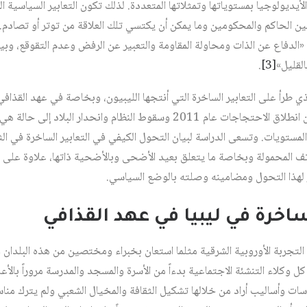
أيديولوجيا بمستوياتها وتمثلاتها المتعددة. لذلك تكون التعابير السياسية ال
 بين الحاكم والمحكومين وما يمكن أن يكتسي تلك العلاقة من توتر أو تصادم
 «الدفاع عن الذات ومحاولة المقاومة والتعبير عن الرفض وعدم التقوقع، وبين
لقليل»‏
[3]
.
ي طرأ على التعابير الساخرة التي أنتجها الليبيون، وبخاصة في عهد القذا
بما تم إنتاجه بعد سبع سنوات من انطلاق الاحتجاجات عام 2011 وسقوط النظام وانحدا
لمستويات. وتسعى الدراسة لبيان التحول الكيفي في التعابير الساخرة في الثقا
تف المحمولة وبخاصة ما يتعلق بعيد الأضحى وبالأضحية ذاتها، علاوة على الح
 لهذا التحول ومضامينه وصلته بالوضع السياسي.
الساخرة في ليبيا في عهد القذافي
التجربة الأوروبية الشرقية مثلما استعان بخبراء ومختصين من هذه البلدان
 وكلاء التنشئة الاجتماعية بدءاً من الأسرة والمسجد والمدرسة مروراً بالأع
ات وأساليب أراد من خلالها تشكيل الثقافة والمخيال الشعبي ولم يترك مناسب