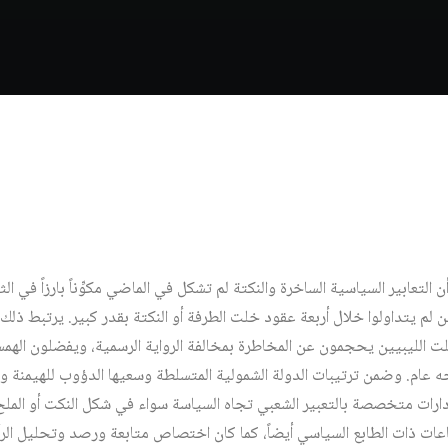
أن التعابير السياسية الساخرة والنكتة لم تشكل في الماضي مكوِّناً بارزاً في ال
ين لم يتداولوا خلال أربعة عقود خلت الطرفة أو النكتة بقدر كبير. يرتبط ذل
الليبيين يحجمون عن المخاطرة بمخالفة الرواية الرسمية، ويفضلون الهمس
ه عام. وضمن ترتيبات الدولة الشمولية المتسلطة وسعيها الدؤوب للهيمنة وا
دارات متخصصة بالتعبير الشعبي تجاه السياسة سواء في شكل النكت أو الملح 
عات ذات الطابع السياسي أيضاً، كما كان اختصاص متابعة ورصد وتحليل الرأي