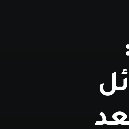
ئل
عد