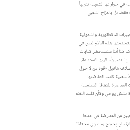
في حواراتها الشعبية تقريباً
فقط، بل بالمزاج الشعبي
يرات الدكتاتورية والشمولية،
استخدمتها هذه النظم ليس في
ؤكد هنا أننا سنستحضر كتابات
القمع على إنسان العصر وأساليبها المختلفة.
سلاف هافيل «قوة من لا حول
ً شعبية كانت انتفاضتها
ت المعاصرة للثقافة السياسية
لية بشكل يوحي وكأن تللك النظم
تعبير عن المعارضة في حدها
م للإنسان بحجج ودعاوى مختلفة