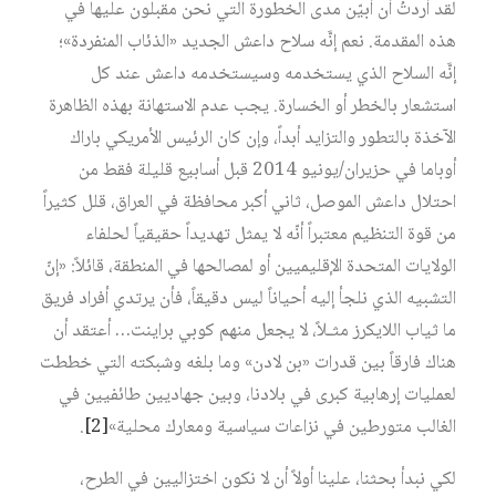
لقد أردتُ أن أُبيّن مدى الخطورة التي نحن مقبلون عليها في
هذه المقدمة. نعم إنَّه سلاح داعش الجديد «الذئاب المنفردة»؛
إنَّه السلاح الذي يستخدمه وسيستخدمه داعش عند كل
استشعار بالخطر أو الخسارة. يجب عدم الاستهانة بهذه الظاهرة
الآخذة بالتطور والتزايد أبداً، وإن كان الرئيس الأمريكي باراك
أوباما في حزيران/يونيو 2014 قبل أسابيع قليلة فقط من
احتلال داعش الموصل، ثاني أكبر محافظة في العراق، قلل كثيراً
من قوة التنظيم معتبراً أنّه لا يمثل تهديداً حقيقياً لحلفاء
الولايات المتحدة الإقليميين أو لمصالحها في المنطقة، قائلاً: «إنّ
التشبيه الذي نلجأ إليه أحياناً ليس دقيقاً، فأن يرتدي أفراد فريق
ما ثياب اللايكرز مثـلاً، لا يجعل منهم كوبي براينت… أعتقد أن
هناك فارقاً بين قدرات «بن لادن» وما بلغه وشبكته التي خططت
لعمليات إرهابية كبرى في بلادنا، وبين جهاديين طائفيين في
الغالب متورطين في نزاعات سياسية ومعارك محلية»‏
[2]
.
لكي نبدأ بحثنا، علينا أولاً أن لا نكون اختزاليين في الطرح،