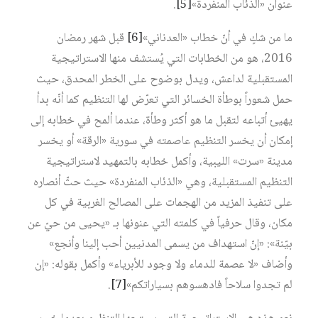
عنوان «الذئاب المنفردة»‏
[5]
.
ما من شكٍ في أنّ خطاب «العدناني»‏
[6]
قبل شهر رمضان
2016، هو من الخطابات التي يُستشف منها الاستراتيجية
المستقبلية لداعش، ويدل بوضوح على الخطر المحدق، حيث
حمل شعوراً بوطأة الخسائر التي تعرّض لها التنظيم كما أنّه بدأ
يهيئ أتباعه لتقبل ما هو أكثر وطأة، عندما ألمح في خطابه إلى
إمكان أن يخسر التنظيم عاصمته في سورية «الرقة» أو يخسر
مدينة «سرت» الليبية، وأكمل خطابه بالتمهيد لاستراتيجية
التنظيم المستقبلية، وهي «الذئاب المنفردة» حيث حثّ أنصاره
على تنفيذ المزيد من الهجمات على المصالح الغربية في كل
مكان، وقال حرفياً في كلمته التي عنونها بـ «يحيى من حيّ عن
بيّنة»: «إنّ استهداف من يسمى المدنيين أحب إلينا وأنجع»
وأضاف «لا عصمة للدماء ولا وجود للأبرياء» وأكمل بقوله: «إن
لم تجدوا سلاحاً فادهسوهم بسياراتكم»‏
[7]
.