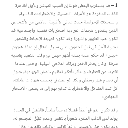
1 –
قد يستغرب البعض قولنا إن السبب المباشر والأول لظاهرة
الذئاب المنفردة هو الأمراض النفسية، والاضطرابات النفسية،
والسجلات الإجرامية حيث تعاني الأغلبية العظمى من الأشخاص
الذين ينفذون هجمات انفرادية اضطرابات نفسية واجتماعية قد
تكون حب الظهور والشهرة وقد تكون نتيجة الإحباط والشعور
بخيبة الأمل في نيل الحقوق. على سبيل المثال إن منفذ هجوم
«نيس» قد حكم عليه بستة أشهر حبس مع وقف التنفيذ بقضية
سرقة، وكان يعاقر الخمر ويرتاد الملاهي الليلية. وحتى عندما
اقترب من التطرف والتأثر بأفكار تنظيم داعش الجهادية، حاول
أن يصوم شهر رمضان ولكنه لم يستطع بحسب شهادات عائلته،
كل تلك المشاكل والاضطرابات تدفع بهم إلى ما يسمى «الانتحار
الجهادي».
وقد تكون الدوافع أيضاً فشـلاً دراسياً سابقاً، فالفشل في الحياة
يولد لدى الذئب المنفرد شعوراً بالنقص وعدم تقبُّل المجتمع له،
وقد يكون هذا الإحساس دافعاً للإنسان لإثبات ذاته من خلال