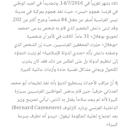
تلاه بشهر تقريباً في 14/7/2016، وتحديداً في العيد الوطني
في فرنسا، هجوم «نيس»، حيث نفذ هجوم بمركبة في مدينة
نيس الفرنسية أسفر عن مقتل 84 شخصاً وجرح أكثر من 202،
وقد تبنى داعش التفجير الذي قام به شخص يدعى «محمد
لحويج بوهلال» 31 عاماً. اللافت في الأمر أن شخصية
«بوهلال» حيّرت المحققين الفرنسيين، حيث إن الشخص الذي
وصفته داعش بأنّه «جندي الدولة الإسلامية» لم يَثبت انتماؤه
إلى تنظيم الدولة بل على العكس من ذلك فقد كان يشرب
الكحول ويعاني مشاكل نفسية حادة وأزمات عائلية كثيرة.
إلا أنّ مراقب الأحداث يستطيع التنبؤ بأنه نفذ تعليمات أبو محمد
العدناني حرفياً، حين قام بدهس المواطنين الفرنسيين بسيارة
كبيرة لأنه لم يجد سلاحاً يقتل به الناس، ليأتي تصريح وزير
الداخلية الفرنسي برنارد كازانوف (Bernard Cazeneuve)
بعد اجتماع لخلية الحكومة ليقول: «يبدو أنه تطرف بسرعة
كبيرة».