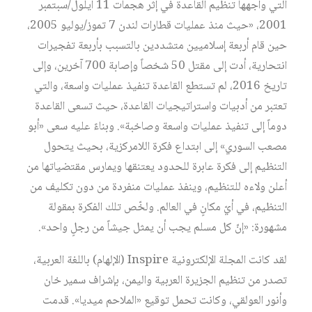
التي واجهها تنظيم القاعدة في إثر هجمات 11 أيلول/سبتمبر
2001، «حيث منذ عمليات قطارات لندن 7 تموز/يوليو 2005،
حين قام أربعة إسلاميين متشددين بالتسبب بأربعة تفجيرات
انتحارية، أدت إلى مقتل 50 شخصاً وإصابة 700 آخرين، وإلى
تاريخ 2016، لم تستطع القاعدة تنفيذ عمليات واسعة، والتي
تعتبر من أدبيات واستراتيجيات القاعدة، حيث تسعى القاعدة
دوماً إلى تنفيذ عمليات واسعة وصاخبة». وبناءً عليه سعى «أبو
مصعب السوري» إلى ابتداع فكرة اللامركزية، بحيث يتحول
التنظيم إلى فكرة عابرة للحدود يعتنقها ويمارس مقتضياتها من
أعلن ولاءه للتنظيم، وينفذ عمليات منفردة من دون تكليف من
التنظيم، في أيّ مكانٍ في العالم. ولخّص تلك الفكرة بمقولة
مشهورة: «إنّ كل مسلم يجب أن يمثل جيشاً من رجلٍ واحد».
لقد كانت المجلة الإلكترونية Inspire (الإلهام) باللغة العربية،
تصدر من تنظيم الجزيرة العربية واليمن، بإشراف سمير خان
وأنور العولقي، وكانت تحمل توقيع «الملاحم ميديا». قدمت