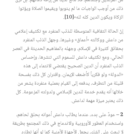
من المرتدّين وجندهم، فلا مانع لدينا من إراقة دمائهم. بل نرى
ذلك من أوجب الواجبات ما لم يتوبوا ويقيموا الصلاة ويؤتوا
الزكاة ويكون الدين كله لله»‏
[10]
.
إنّ الحالة الثقافية المتوسطة للذئب المنفرد مع تكثيف إعلامي
من داعش ووكالته «أعماق» وغيرها، وجهل الذئب المنفرد
بحقائق كثيرة في الإسلام، وجهله بالمفاهيم الحديثة في العصر
الحالي، ومع تكثيف داعش للسموم التي تنشرها، وإحساس
الذئب المنفرد أن الدين الصحيح يقتضي الانتماء إلى هذه
«الدولة» ولو فكرياً كأضعف الإيمان، واقتران كل ذلك بفسحة
قليلة من التطرف، يدفعه إلى القيام بعملية منفردة يشعر من
خلالها أنه يقدم خدمة للدين الإسلامي ولدولته المزعومة. كل
ذلك يعتبر ميزة مهمة لداعش.
2 –
عودٌ على بدء، عندما يطالب داعش أعوانه بحلق لحاهم،
واستخدام العطور الأوروبية والاندماج في ذلك المجتمع بطريقة
لا تبعث على الشك، يجعل الأجهزة الأمنية كما لو أنها تطارد