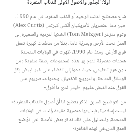
أولاً: الجذور والأصول الأولى للذئاب المنفردة
شاع مصطلح الذئب الوحيد أو الذئب المنفرد، في عام 1990،
حين دعا العنصريان الأمريكيان ألكس كيرتس (Alex Curtis)
وتوم متزغر (Tom Metzger) الخلايا الفردية والصغيرة إلى
العمل تحت الأرض وبسريّة تامة، بدلاً من منظمات كبيرة تعمل
فوق الأرض. ومنذ عام 1990، ظهرت في الولايات المتحدة
هجمات عنصريّة تقوم بها هذه المجموعات بصفة منفردة ومن
دون هرم تنظيمي، حيث دعوا إلى القضاء على غير البيض بكل
الوسائل المتاحة، والترويج للاغتيال، وحثوا مناصريهم على
القول عند القبض عليهم: «ليس لديّ ما أقول».
من التوضیح السابق الذكر يتضح لنا أنّ أصول «الذئاب المنفردة»
ليست إسلامية، فبدايتها عنصرية مقيتة وُلدت في الولايات
المتحدة، وللتدليل على ذلك نذكر بعض الأمثلة التي توّضح
العمق التاريخي لهذه الظاهرة؛