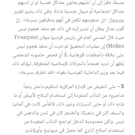
مسبقاً، نظراً إلى أن أغلبهم يعانون مشاكل نفسية أو أن لديهم
مشاكل اجتماعية أو ميول جنسية شاذة. وفي ذلك يشير تقرير
يوروبول: «إن صعوبتهم تكمن في أنهم يتطرفون بسرعة» . إنّ
أقرب مثال يمكن أن نشير إليه في ذلك هو منفذ هجوم نيس
حيث قال المدعي العام في باريس فرنسوا مولان (François
Molins) إن عمليات التحقيق لم تثبت أن منفذ هجوم نيس
على علاقة بالمنظمات الإرهابية، إلّا أنّ فحص حاسوبه الشخصي
يُظهر أن لديه اهتماماً بالحركات الإسلامية المتطرفة، ليؤكد ذلك
فيما بعد وزير الداخلية الفرنسية بقوله «لقد تطرف بسرعة».
5 –
على النقيض من الإدارة المركزية لتنظيم داعش يلجأ
مناصروه من الذئاب المنفردة إلى استخدام السلاح الأبيض أو ما
شابه ذلك أو حتى السيارات وغير ذلك، فالفأس كانت في ألمانيا،
والسيف كان في بلجيكا، والخنجر كان في لندن والدهس في
نيس. ولكن محدودية الدخل لم تمنع الذئاب المنفردة من
استخدام السلاح الناري كما حصل في ميونيخ وأورلاندو.