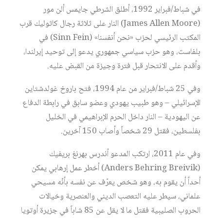
في شباط/فبراير 1992، أطلق الشرطي جايمس ألن مور
(James Allen Moore) النار على ثلاثة رجال كاثوليك قرب
المكتب الرئيسي لحزب «نحن أنفسنا» (Sinn Fein) في
بلفاست، وهو حزب سياسي جمهوري يدعو إلى توحيد إيرلندا،
وأقدم على الانتحار قبل فترة وجيزة من القبض عليه.
وفي 25 شباط/فبراير من عام 1994، فتح باروخ غولدشتاين
الإسرائيلي – وهو طبيب يهودي وعضو سابق في رابطة الدفاع
عن اليهودية – النار داخل الحرم الإبراهيمي في الخليل
بفلسطين، فقتل 29 شخصاً وأصاب 150 آخرين.
وفي عام 2011، ارتكب المدعو أندرس بهرنغ بريفيك
(Anders Behring Breivik) أخطر عمل إرهابي يمكن
أحداً أن يقوم به، وهو شخص يعرّف عن نفسه بأنّه مسيحي
علماني، سيطر عليه التعصب الديني والعنصرية وخيالات
الحروب الصليبية فقتل ما لا يقل عن 85 شاباً في جزيرة أوتويا