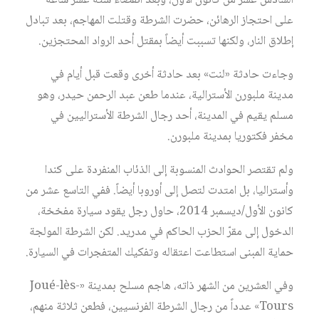
السادس عشر من كانون الأول، وبعد انقضاء ستة عشر ساعة
على احتجاز الرهائن، حضرت الشرطة وقتلت المهاجم، بعد تبادل
إطلاق النار، ولكنها تسببت أيضاً بمقتل أحد الرواد المحتجزين.
وجاءت حادثة «لنت» بعد حادثة أخرى وقعت قبل أيام في
مدينة ملبورن الأسترالية، عندما طعن عبد الرحمن حيدر، وهو
مسلم يقيم في المدينة، أحد رجال الشرطة الأستراليين في
مخفر فكتوريا بمدينة ملبورن.
ولم تقتصر الحوادث المنسوبة إلى الذئاب المنفردة على كندا
وأستراليا، بل امتدت لتصل إلى أوروبا أيضاً. ففي التاسع عشر من
كانون الأول/ديسمبر 2014، حاول رجل يقود سيارة مفخخة،
الدخول إلى مقرّ الحزب الحاكم في مدريد. لكن الشرطة المولجة
حماية المبنى استطاعت اعتقاله وتفكيك المتفجرات في السيارة.
وفي العشرين من الشهر ذاته، هاجم مسلح بمدينة «Joué-lès-
Tours» عدداً من رجال الشرطة الفرنسيين، فطعن ثلاثة منهم،