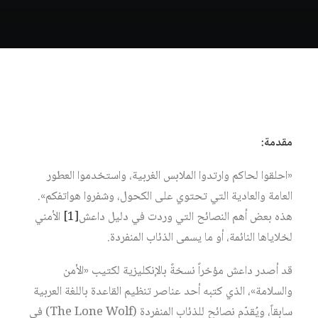
مقدمة:
«احلقوا لحاكم وارتدوا الملابس الغربية، واستخدموا العطور
العامة والعادية التي تحتوي على الكحول، وشفروا هواتفكم».
هذه بعض أهم النصائح التي وردت في دليل داعش‏
[1]
الأمني
لخلاياها النائمة، أو ما يسمى الذئاب المنفردة.
قد أصدر داعش مؤخراً نسخةً بالإنكليزية لكتيب «الأمن
والسلامة»، الذي كتبه أحد عناصر تنظيم القاعدة باللغة العربية
سابقاً، ويُقدّم نصائح للذئاب المنفردة (The Lone Wolf) في