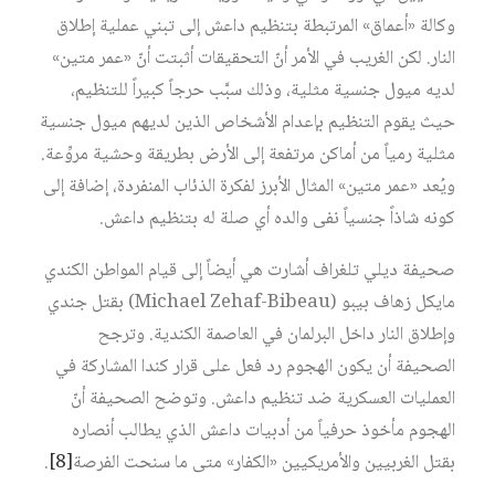
وكالة «أعماق» المرتبطة بتنظيم داعش إلى تبني عملية إطلاق
النار. لكن الغريب في الأمر أنّ التحقيقات أثبتت أنّ «عمر متين»
لديه ميول جنسية مثلية، وذلك سبَّب حرجاً كبيراً للتنظيم،
حيث يقوم التنظيم بإعدام الأشخاص الذين لديهم ميول جنسية
مثلية رمياً من أماكن مرتفعة إلى الأرض بطريقة وحشية مروِّعة.
ويُعد «عمر متين» المثال الأبرز لفكرة الذئاب المنفردة، إضافة إلى
كونه شاذاً جنسياً نفى والده أي صلة له بتنظيم داعش.
صحيفة ديلي تلغراف أشارت هي أيضاً إلى قيام المواطن الكندي
مايكل زهاف بيبو (Michael Zehaf-Bibeau) بقتل جندي
وإطلاق النار داخل البرلمان في العاصمة الكندية. وترجح
الصحيفة أن يكون الهجوم رد فعل على قرار كندا المشاركة في
العمليات العسكرية ضد تنظيم داعش. وتوضح الصحيفة أنّ
الهجوم مأخوذ حرفياً من أدبيات داعش الذي يطالب أنصاره
بقتل الغربيين والأمريكيين «الكفار» متى ما سنحت الفرصة‏
[8]
.