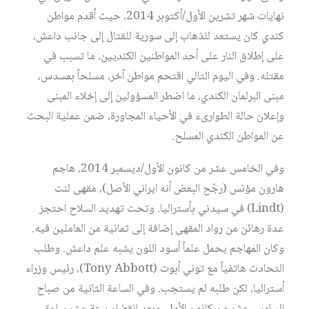
نهايات شهر تشرين الأول/أكتوبر 2014، حيث أقدم مواطن
كندي كان يستعد للذهاب إلى سورية للقتال إلى جانب داعش،
على إطلاق النار على أحد المواطنين الكنديين، ما تسبب في
مقتله. وفي اليوم التالي اقتحم مواطن آخر، مسلحاً بمسدس،
مبنى البرلمان الكندي، ما اضطر المسؤولين إلى إخلاء المبنى
وإعلان حالة الطوارىء في الأحياء المجاورة، ضمن عملية البحث
عن المواطن الكندي المسلح.
وفي الخامس عشر من كانون الأول/ديسمبر 2014، هاجم
هارون مؤنس (رجّح البعض أنه ايراني الأصل)، مقهى لنت
(Lindt) في سيدني بأستراليا. وتحت تهديد السلاح احتجز
عدة رهائن من رواد المقهى إضافة إلى ثمانية من العاملين فيه.
وكان المهاجم يحمل علماً أسود اللون يشبه علم داعش. وطلب
التحادث هاتفياً مع توني أبوت (Tony Abbott)، رئيس وزراء
أستراليا، لكن طلبه لم يستجب. وفي الساعة الثانية من صباح