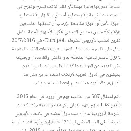
أشباحاً. نعم إنها فائدة مهمة لأن تلك الذئاب تسرح وتمرح في
المجتمعات الغربية ولا يستطيع أحد أن يراقبها، ولا تستطيع
أجهزة الأمن أو أجهزة مكافحة الإرهاب أن تتعقبها. لذلك فإن
هؤلاء الأشخاص يمثلون التحدي الأكبر للأجهزة الأمنية. ولعل
تقرير المكتب الأوروبي للشرطة «Europol» في 20/7/2016،
يدل على ذلك، حيث يقول التقرير: «إن هجمات الذئاب المنفردة
لا تزال الاستراتيجية المفضلة لدى داعش والقاعدة»، ويضيف
«في العديد من المرات دعا كلا التنظيمين المسلمين الذين
يعيشون في الدول الغربية لارتكاب اعتدءات من مثل هذا
القبيل». وقد أورد هذا التقرير إحصاءات تفيد بأنه:
«تم اعتقال 687 من المشتبه بهم في أوروبا في العام 2015،
وأُدين 198 منهم بتهم تتعلق بالإرهاب والتطرف. كما كشفت
الشرطة الأوروبية عن أن ست دول أعضاء في الاتحاد الأوروبي
تعرضت في العام الماضي لـِ 211 اعتداءً إرهابياً إما فشلت أو تمّ
إحباطها أو استكملت مخططها. كما أن حصيلة 2015، كانت