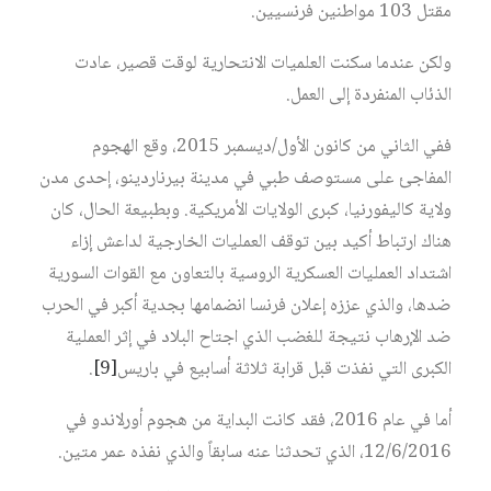
مقتل 103 مواطنين فرنسيين.
ولكن عندما سكنت العلميات الانتحارية لوقت قصير، عادت
الذئاب المنفردة إلى العمل.
ففي الثاني من كانون الأول/ديسمبر 2015، وقع الهجوم
المفاجئ على مستوصف طبي في مدينة بيرناردينو، إحدى مدن
ولاية كاليفورنيا، كبرى الولايات الأمريكية. وبطبيعة الحال، كان
هناك ارتباط أكيد بين توقف العمليات الخارجية لداعش إزاء
اشتداد العمليات العسكرية الروسية بالتعاون مع القوات السورية
ضدها، والذي عززه إعلان فرنسا انضمامها بجدية أكبر في الحرب
ضد الإرهاب نتيجة للغضب الذي اجتاح البلاد في إثر العملية
الكبرى التي نفذت قبل قرابة ثلاثة أسابيع في باريس‏
[9]
.
أما في عام 2016، فقد كانت البداية من هجوم أورلاندو في
12/6/2016، الذي تحدثنا عنه سابقاً والذي نفذه عمر متين.