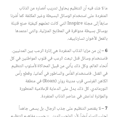
ما لا شك فيه أن التنظيم يحاول تدريب أنصاره من الذئاب
المنفردة على استخدام الوسائل البسيطة وغير المكلفة كما أشرنا
سابقاً إلى مجلة Inspire التي كانت تعلمهم كيفيّة صنع قنبلة
بوسائل بسيطة متوافرة في المطابخ المنزلية، والتي اعتمدها
بالفعل الأخوان تسارناييف.
6 –
إن من مزايا الذئاب المنفردة هي إثارة الرعب بين المدنيين،
فاستخدام وسائل قتل تبعث الرعب في قلوب المواطنين في كل
أنحاء العالم، وكل ذلك يأتي من قبيل المحاكاة لأسلوب التنظيم
في القتل. فاستخدام الفأس والساطور في ألمانيا، وقطع رأس
الكاهن الفرنسي قرب مدينة روان (Roan) في منطقة
النورماندي، كل ذلك يدل على الدعاية الإعلامية المتطورة
والمؤثرة لداعش في عناصر الذئاب المنفردة.
7 –
لا يقتصر التنظيم على جذب الرجال، بل يسعى جاهداً
لجلب النساء أيضاً، لأن الواجب الديني – حسب مفاهيم التنظيم