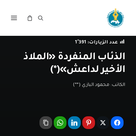
في
دراسات
•
2 فبراير، 2017
عدد الزيارات:
1٬391
الذئاب المنفردة «الملاذ
الأخير لداعش»(*)
الكاتب:
محمود البازي (**)