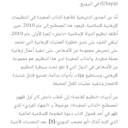
(Utoya) في النرويج.
أمّا عن الجذور التاريخية لظاهرة الذئاب المنفردة في التنظيمات
الإرهابية الإسلامية، فيعود هذا المصطلح إلى عام 2010، حين
أطلقه تنظيم الدولة الإسلامية «داعش» للمرة الأولى عام 2010،
ليلقي الضوء على مدى خطورة العمليات الإرهابية التي تعتمد
على تحريض مجموعة من الأشخاص، على تنفيذ أعمال إرهابية
بصفة منفردة. والذئاب المنفردة لدى هذا التنظيم، هم مجموعة
من الأشخاص في الدول التي لا تقع تحت سيطرة التنظيم
الإرهابي، ويستطيع هؤلاء، بأدوات بدائية، تصنيع قنابل شديدة
الانفجار وتنفيذ عمليات القتل المخيفة.
من أدبيات «تنظيم القاعدة» إلى خُطب داعش كان أول ظهور
للمصطلح «الذئاب المنفردة»، موصوفاً بـ «الجهاد الفردي» الذي
ظهر في أحد فصول كتاب دعوة المقاومة الإسلامية العالمية
الذي كتبه آنذاك «أبو مصعب السوري»‏
[3]
. بعد التحديات الأمنية