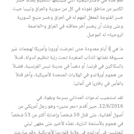
نعم هذه هي الاستراتيجية التي سيتبعها التنظيم بعدما خسر
الكثير من مناطق نفوذه في كل من سورية والعراق وليبيا حيث
خسر الفلوجة المعقل المهم له في العراق وخسر منبج السورية
وعلى وشك أن يخسر آخر معاقله في العراق و«العاصمة
الروحية» له الموصل.
ما هي إلّا أيام معدودة حتى تعرضت أوروبا وأمريكا لهجمات غير
مسبوقة نفذتها الذئاب المنفردة تحت راية تنظيم الدولة، قتـلاً
بالسكاكين في فرنسا، أو دهساً في مدينة نيس الفرنسية، فضـلاً
عن هجوم أورلاندو في الولايات المتحدة الأمريكية، وآخر قتلاً
بالفأس في بافاريا في ألمانيا.
لقد استجيب لدعوات العدناني بسرعة وبقوة، في
12/6/2016، حين أقدم «عمر متين» وهو رجل أمريكي من
أصول أفغانية، على قتل 50 شخصاً وإصابة أكثر من 53 شخصاً
في هجوم بالأسلحة النارية، نفذّه الأخير على مقهى ليلي
للمثليين في أورلندو في ولاية فلوريدا الأمريكية. وقد سارعت