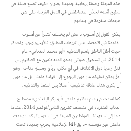
هذه المجلة وصفة إرهابية جديدة بعنوان «كيف تصنع قنبلة في
مطبخ أمِّك» لِحضّ المتعاطفين في الدول الغربية على شن
هجمات منفردة في بلدانهم.
يمكن القول إنّ أسلوب داعش لم يختلف كثيراً عن أسلوب
القاعدة في الاعتماد على الإرهاب المطلق؛ فالأيديولوجيا واحدة،
حيث أطلّ الناطق باسم التنظيم «أبو محمد العدناني» عام
2014، في تسجيل صوتي يدعو المتعاطفين مع التنظيم إلى
قتل رعايا دول الائتلاف في أيّ مكان، وبأيّ وسيلةٍ متاحة، وهو
أمرٌ يمكن تنفيذه من دون الرجوع إلى قيادة داعش بل من دون
أن يكون هناك علاقة تنظيمية أصـلاً بين المنفذ والتنظيم.
كما استخدم زعيم تنظيم داعش «أبو بكر البغدادي» مصطلح
الذئاب المنفردة في منتصف تشرين الثاني/نوفمبر 2014، عندما
دعا إلى استهداف المواطنين الشيعة في السعودية، كما توعدت
داعش عبر مؤسسة «دابق»‏
[4]
الإعلامية بحربٍ جديدة تحت