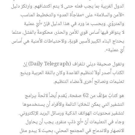
الدول الغربية بما يجب فعله حتى لا يتم اكتشافهم. وارتكز دليل
«الأمن والسلامة» على «مفاجأة العدو» والتخطيط المناسب
والمتروّي. وبحسب ما ورد في هذا الدليل فإنّ «أيّ عملية
لا يتوافر فيها أساس قوي للأمن والحذر، محكومةٌ بالفشل، مثلما
يحتاج البناء الكبير لأسسٍ قويةٍ، والاحتياطات الأمنية هي أساس
أيّ عملية».
وتقول صحيفة ديلي تلغراف (Daily Telegraph) إنّ
الكتاب أُصدر أولاً لتنظيم القاعدة وكان باللغة العربية ويتبع
تعليمات ونصائح أخرى لأعضاء التنظيم.
هو كتابٌ مؤلفٌ من 62 صفحة، يُقدم أيضاً لائحةً ببرامج
التشفير التي يمكن للخلايا النائمة والأفراد أن يستخدموها
لتشفير محتويات الهواتف الذكية ورسائل البريد الإلكتروني.
وجاء في التعليمات أنّ «أيّ ذئبٍ منفردٍ، يجب أن يحاول
الانصهار والاندماج في المجتمع المحلي، بحيث لا يبدو مثل