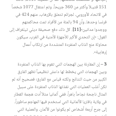
151 قتيـلاً وأكثر من 360 جريحاً، وتم اعتقال 1077 شخصاً
في الاتحاد الأوروبي، لجرائم تتعلق بالإرهاب، منهم 424 في
فرنسا وحدها، وأن 94 بالمئة من الأفراد تمت محاكمتهم
ووجدوا مدانين»‏
[11]
. كل ذلك دفع صحيفة ديلي تيلغراف إلى
القول: «إن التحدي الأكبر للأجهزة الأمنية في الغرب، سيكون
محاولة منع الذئاب المنفردة المتشددة من ارتكاب أعمال
إرهابية».
3 –
إن المقارنة بين الهجمات التي تقوم بها الذئاب المنفردة
وبين الهجمات التي يخطط لها داعش تنظيمياً تظهر الفارق
الكبير من حيث النتائج ولكنه قياس مع الفارق؛ فصحيح أنه لم
تكن أغلب العمليات التي نفذتها الذئاب المنفردة على سبيل
المثال ناجحة نجاحاً باهراً، ففي ألمانيا مثلاً أدت هجمة القطار
في ولاية بافاريا الألمانية التي استخدم فيها المهاجم ساطوراً،
إلى جرح أربعة أشخاص لم يكونوا من الألمان، والعملية التي