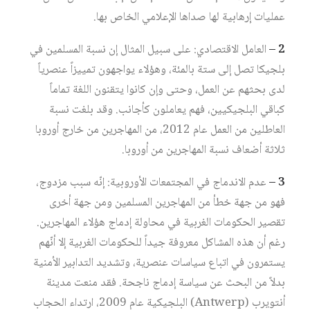
عمليات إرهابية لها صداها الإعلامي الخاص بها.
2 –
العامل الاقتصادي: على سبيل المثال إن نسبة المسلمين في
بلجيكا تصل إلى ستة بالمئة، وهؤلاء يواجهون تمييزاً عنصرياً
لدى بحثهم عن العمل، وحتى وإن كانوا يتقنون اللغة تماماً
كباقي البلجيكيين، فهم يعاملون كأجانب. وقد بلغت نسبة
العاطلين من العمل عام 2012، من المهاجرين من خارج أوروبا
ثلاثة أضعاف نسبة المهاجرين من أوروبا.
3 –
عدم الاندماج في المجتمعات الأوروبية: إنّه سبب مزدوج،
فهو من جهة خطأ من المهاجرين المسلمين ومن جهة أخرى
تقصير الحكومات الغربية في محاولة إدماج هؤلاء المهاجرين.
رغم أن هذه المشاكل معروفة جيداً للحكومات الغربية إلا أنّهم
يستمرون في اتباع سياسات عنصرية، وتشديد التدابير الأمنية
بدلاً من البحث عن سياسة إدماج ناجحة. فقد منعت مدينة
أنتويرب (Antwerp) البلجيكية عام 2009، ارتداء الحجاب