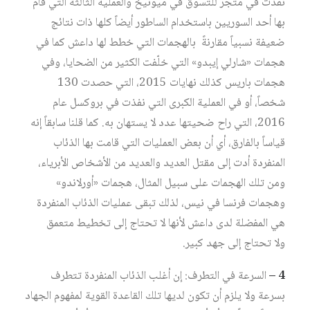
نُفذت في متجر للتسوق في ميونيخ والعملية الثالثة التي قام
بها أحد السوريين باستخدام الساطور أيضاً كلها ذات نتائج
ضعيفة نسبياً مقارنةً بالهجمات التي خطط لها داعش كما في
هجمات «شارلي إيبدو» التي خلّفت الكثير من الضحايا، وفي
هجمات باريس كذلك نهايات 2015، التي حصدت 130
شخصاً، أو في العملية الكبرى التي نفذت في بروكسل عام
2016، التي راح ضحيتها عدد لا يستهان به. كما قلنا سابقاً إنه
قياساً بالفارق، أي أن بعض العمليات التي قامت بها الذئاب
المنفردة أدت إلى مقتل العديد والعديد من الأشخاص الأبرياء،
ومن تلك الهجمات على سبيل المثال، هجمات «أورلاندو»
وهجمات فرنسا في نيس، لذلك تبقى عمليات الذئاب المنفردة
هي المفضلة لدى داعش لأنها لا تحتاج إلى تخطيط متعمق
ولا تحتاج إلى جهد كبير.
4 –
السرعة في التطرف: إن أغلب الذئاب المنفردة تتطرف
بسرعة ولا يلزم أن تكون لديها تلك القاعدة القوية لمفهوم الجهاد