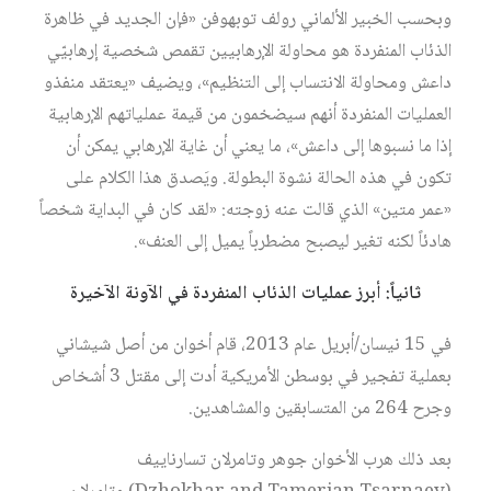
وبحسب الخبير الألماني رولف توبهوفن «فإن الجديد في ظاهرة
الذئاب المنفردة هو محاولة الإرهابيين تقمص شخصية إرهابيّي
داعش ومحاولة الانتساب إلى التنظيم»، ويضيف «يعتقد منفذو
العمليات المنفردة أنهم سيضخمون من قيمة عملياتهم الإرهابية
إذا ما نسبوها إلى داعش»، ما يعني أن غاية الإرهابي يمكن أن
تكون في هذه الحالة نشوة البطولة. ويَصدق هذا الكلام على
«عمر متين» الذي قالت عنه زوجته: «لقد كان في البداية شخصاً
هادئاً لكنه تغير ليصبح مضطرباً يميل إلى العنف».
ثانياً: أبرز عمليات الذئاب المنفردة في الآونة الآخيرة
في 15 نيسان/أبريل عام 2013، قام أخوان من أصل شيشاني
بعملية تفجير في بوسطن الأمريكية أدت إلى مقتل 3 أشخاص
وجرح 264 من المتسابقين والمشاهدين.
بعد ذلك هرب الأخوان جوهر وتامرلان تسارناييف