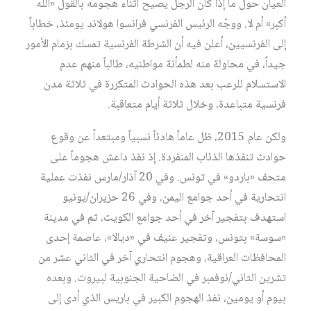
العيان حول ما إذا كان الرجل يصيح أثناء هجومه بالقول «الله
أكبر» أم لا. ووجّه الرئيس الفرنسي فرانسوا هولاند يومئذ، خطاباً
إلى الفرنسيين، أعلن فيه أن الشرطة الفرنسية تمسك بزمام الأمور
جيداً، في محاولة منه لطمأنة مواطنيه، طالباً منهم عدم
الاستسلام للرعب بعد هذه الحوادث المتكررة في ثلاثة مدن
فرنسية متباعدة، وخلال ثلاثة أيام متعاقبة.
ولكن عام 2015، ظل عاماً هادئاً نسبياً ومبتعداً عن وقوع
حوادث تنفذها الذئاب المنفردة. إذ نفذ داعش هجوماً على
متحف «باردو» في تونس. وفي 20 آذار/مارس نفذت عملية
انتحارية في أحد جوامع اليمن، وفي 26 حزيران/يونيو
استهدف بتفجير آخر في أحد جوامع الكويت، ثم في مدينة
«سوسة» بتونس، وتفجير عنيف في «ديالا»، عاصمة إحدى
المحافظات العراقية، وهجوم انتحاري آخر في الثاني عشر من
تشرين الثاني/نوفمبر في الضاحية الجنوبية لبيروت. وبعده
بيوم أو يومين، نفذ الهجوم الكبير في باريس الذي أدى إلى