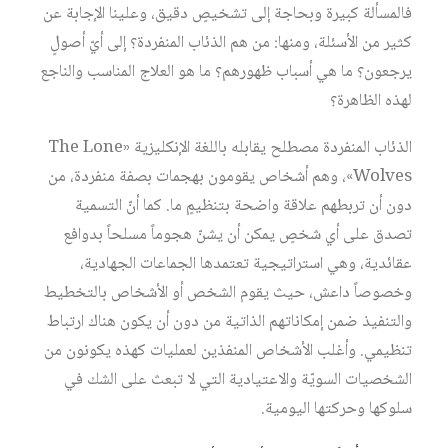
فالمسألة كبيرة وبحاجة إلى تشخيصٍ دقيق، وعلينا الإجابة عن
كثير من الأسئلة، ومنها: من هم الذئاب المنفردة؟ إلى أيّ أصولٍ
يرجعون؟ ما هي أسباب ظهورهم؟ ما هو العلاج المناسب والناجع
لهذه الظاهرة؟
الذئاب المنفردة مصطلح يقابله باللغة الإنكليزية «The Lone
Wolves»، وهم أشخاص يقومون بهجمات بصفة منفردة، من
دون أن تربطهم علاقة واضحة بتنظيمٍ ما. كما أنّ التسمية
تصدق على أي شخصٍ يمكن أن يشنّ هجوماً مسلحاً بدوافع
عقائدية، وهي استراتيجية تعتمدها الجماعات الجهادية،
وخصوصاً داعش، حيث يقوم الشخص أو الأشخاص بالتخطيط
والتنفيذ ضمن إمكاناتهم الذاتية من دون أن يكون هناك ارتباط
تنظيمي. وأغلب الأشخاص المنفذين لعمليات كهذه يكونون من
الشخصيات السويّة والاعتيادية التي لا تبعث على الشك في
سلوكها وحركتها اليومية.