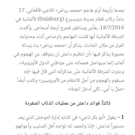
بعدها بأربعة أيام هاجم «محمد رياض» اللاجئ الأفغاني، 17
عاماً، ركاب قطار مدينة دويسبرغ (Duisburg) الألمانية في
18/7/2016، بفأس وساطور فجرح أربعة أشخاص. وأكدت
الشرطة الألمانية أنها قتلت المهاجم بالرصاص أثناء محاولته
الفرار من مكان الحادث. يذكر أن «محمد رياض» بث رسالة
مصورة يذكر فيها «أن تنظيم داعش لن يتوقف عن الهجوم في
ألمانيا إنما سيواصل هجماته على مواطني الدول الأوروبية».
وعثرت الشرطة الألمانية على مذكراته التي قال فيها «إنه
سيقوم بالهجوم من أجل الانتقام من الأوروبيين» وكتب أيضاً
«صلِّ يا أبي.. لكي أدخل الجنة».
ثالثاً: فوائد داعش من عمليات الذئاب المنفردة
1 –
يقول «أبو بكر ناجي» في كتابه إدارة التوحش الذي يعد
دستوراً لداعش: «إننا والحمد لله نواجه أهل الصليب وأعوانهم