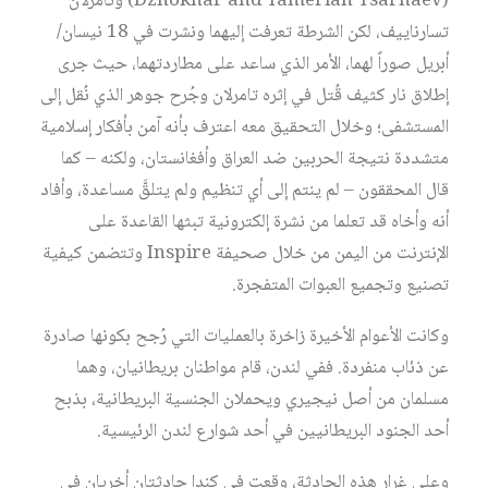
(Dzhokhar and Tamerian Tsarnaev) وتامرلان
تسارناييف، لكن الشرطة تعرفت إليهما ونشرت في 18 نيسان/
أبريل صوراً لهما، الأمر الذي ساعد على مطاردتهما، حيث جرى
إطلاق نار كثيف قُتل في إثره تامرلان وجُرح جوهر الذي نُقل إلى
المستشفى؛ وخلال التحقيق معه اعترف بأنه آمن بأفكار إسلامية
متشددة نتيجة الحربين ضد العراق وأفغانستان، ولكنه – كما
قال المحققون – لم ينتم إلى أي تنظيم ولم يتلقَّ مساعدة، وأفاد
أنه وأخاه قد تعلما من نشرة إلكترونية تبثها القاعدة على
الإنترنت من اليمن من خلال صحيفة Inspire وتتضمن كيفية
تصنیع وتجمیع العبوات المتفجرة.
وكانت الأعوام الأخيرة زاخرة بالعمليات التي رُجح بكونها صادرة
عن ذئاب منفردة. ففي لندن، قام مواطنان بريطانيان، وهما
مسلمان من أصل نيجيري ويحملان الجنسية البريطانية، بذبح
أحد الجنود البريطانيين في أحد شوارع لندن الرئيسية.
وعلى غرار هذه الحادثة، وقعت في كندا حادثتان أخريان في