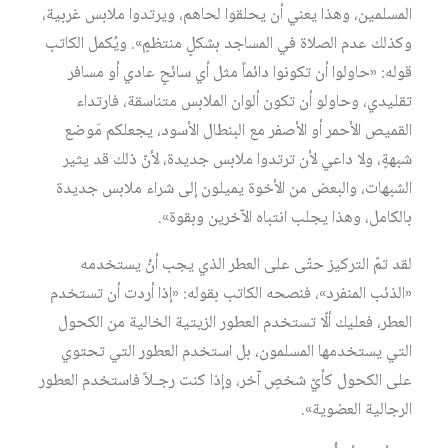
المسلمين، وهذا يعني أن يحلقوا لحاهم، ويرتدوا ملابس غربية،
وكذلك عدم الصلاة في المساجد بشكلٍ منتظمٍ». ويُكمل الكاتب
قوله: «حاولوا أن تكونوا دائماً مثل أي سائحٍ عادي أو مسافر
تقليدي، وحاولو أن تكون ألوان الملابس متناسقة، فارتداء
القميص الأحمر أو الأصفر مع البنطال الأسود، يجعلكم مَوضع
شبهةٍ، ولا داعي لأن ترتدوا ملابس جديدة، لأنّ ذلك قد يثير
الشبهات، والبعض من الأخوة يميلون إلى شراء ملابس جديدة
بالكامل، وهذا يجلب انتباه الآخرين وبقوة».
لقد تمّ التركيز حتّى على العطر الذي يجب أنْ يستخدمه
«الذئب المنفرد»، فنصحه الكاتب بقوله: «إذا أردت أن تستخدم
العطر، فعليك ألّا تستخدم العطور الزيتية الخالية من الكحول
التي يستخدمها المسلمون، بل استخدم العطور التي تحتوي
على الكحول كأيّ شخصٍ آخر، وإذا كنت رجـلاً فاستخدم العطور
الرجالية العضوية».