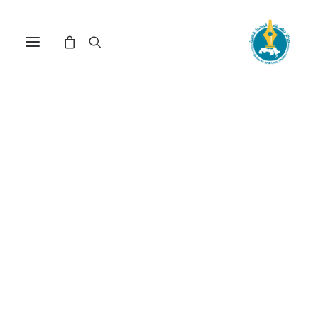
في
دراسات
•
18 ديسمبر، 2025
عدد الزيارات:
1٬230
سنوات الجمر والرصاص
وأثر العنف السياسي في
راهن الديمقراطية
ومستقبلها في المغرب
الكاتب:
عمر أحرشان
DOI:
https://doi.org/10.65506/23125