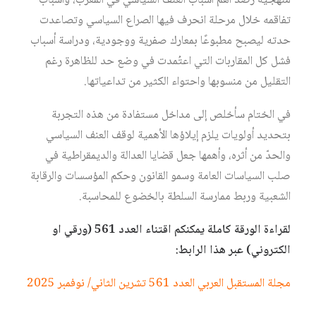
منهجية رصد أهم أسباب العنف السياسي في المغرب، وأسباب
تفاقمه خلال مرحلة انحرف فيها الصراع السياسي وتصاعدت
حدته ليصبح مطبوعًا بمعارك صفرية ووجودية، ودراسة أسباب
فشل كل المقاربات التي اعتُمدت في وضع حد للظاهرة رغم
التقليل من منسوبها واحتواء الكثير من تداعياتها.
في الختام سأخلص إلى مداخل مستفادة من هذه التجربة
بتحديد أولويات يلزم إيلاؤها الأهمية لوقف العنف السياسي
والحدّ من أثره، وأهمها جعل قضايا العدالة والديمقراطية في
صلب السياسات العامة وسمو القانون وحكم المؤسسات والرقابة
الشعبية وربط ممارسة السلطة بالخضوع للمحاسبة.
لقراءة الورقة كاملة يمكنكم اقتناء العدد 561 (ورقي او
الكتروني) عبر هذا الرابط:
مجلة المستقبل العربي العدد 561 تشرين الثاني/ نوفمبر 2025