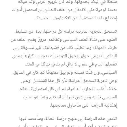
سلطة في البلاد بحدوثها. وقد كان للربيع العربي وتداعياته
بصمة نوعية على الانتقال من العنف الخشن إلى استعمال أدوات
إخضاع ناعمة مستفيدًا من التكنولوجيا الحديثة.
تستحق التجربة المغربية دراسة كل مراحلها، بدءًا من تسليط
الضوء على نشأة العنف السياسي وتفاقمه، مرورًا بفتح الملف من
طرف «الدولة» وما تطلّب ذلك من «شجاعة» غير مسبوقة، إلى
النقاش العمومي حولها وحول التوصيات بتجنب تكرارها ومدى
تفعيلها اليوم في مغرب لا يزال لم يقطع نهائيًّا مع العنف
السياسي، وإن قلَّت نسبته ولم يبقَ ممنهجًا كما كان في السابق.
وهي تجربة تستحق الدراسة، لأن كل هذا المسلسل، وعلى
خلاف أغلب التجارب العالمية، تم في ظل استمرارية النظام
السياسي نفسه ومن دون ثورة أو انقلاب. وهذا هو صلب
إشكالية الدراسة التي سأحاول معالجتها.
تنتمي هذه الدراسة إلى منهج دراسة الحالة، وسأعتمد فيها