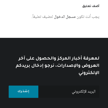
أضف تعليق
يجب أنت تكون
مسجل الدخول
لتضيف تعليقاً.
6 أغسطس، 2026
استخدام المعارف الإنسانية السيبرانية
لبناء مجتمع معرفة فلسطيني
كتبه مركز دراسات الوحدة العربية
لمعرفة أخبار المركز والحصول على آخر
العروض والإصدارات، نرجو إدخال بريدكم
الإلكتروني