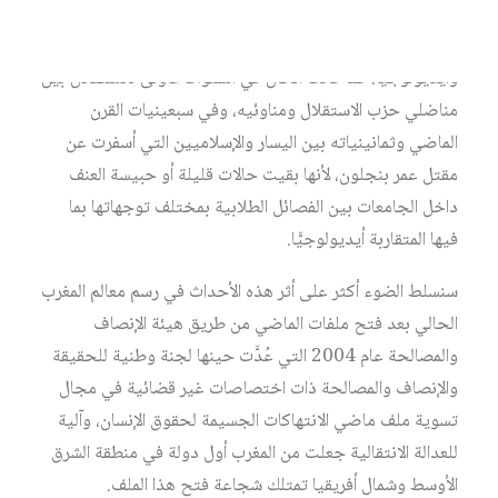
شق آخر من العنف السياسي، لم يسلم منه المغرب كذلك، وهو
المتعلق بالعنف بين مكونات المجتمع المختلفين سياسيًّا
وأيديولوجيًّا، كما كانت الحال في السنوات الأولى للاستقلال بين
مناضلي حزب الاستقلال ومناوئيه، وفي سبعينيات القرن
الماضي وثمانينياته بين اليسار والإسلاميين التي أسفرت عن
مقتل عمر بنجلون، لأنها بقيت حالات قليلة أو حبيسة العنف
داخل الجامعات بين الفصائل الطلابية بمختلف توجهاتها بما
فيها المتقاربة أيديولوجيًّا.
سنسلط الضوء أكثر على أثر هذه الأحداث في رسم معالم المغرب
الحالي بعد فتح ملفات الماضي من طريق هيئة الإنصاف
والمصالحة عام 2004 التي عُدَّت حينها لجنة وطنية للحقيقة
والإنصاف والمصالحة ذات اختصاصات غير قضائية في مجال
تسوية ملف ماضي الانتهاكات الجسيمة لحقوق الإنسان، وآلية
للعدالة الانتقالية جعلت من المغرب أول دولة في منطقة الشرق
الأوسط وشمال أفريقيا تمتلك شجاعة فتح هذا الملف.