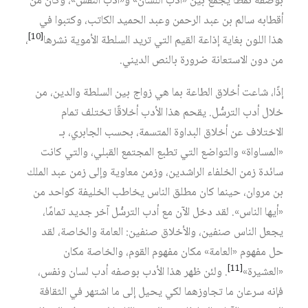
بوصفه نمطًا يجمع بين «أدب اللسان» و«أدب النفس»، وكان من
أقطابه سالم بن عبد الرحمن وعبد الحميد الكاتب، وكتبوا في
[10]
هذا اللون بغاية إذاعة القيم التي تريد السلطة الأموية نشرها‏
،
من دون الاستعانة ضرورة بالنص الديني.
إذًا، شاعت أخلاق الطاعة بما هي زواج بين السلطة والدين، من
خلال أدب الترسُّل. يقحم هذا الأدب أخلاقًا تختلف تمام
الاختلاف عن أخلاق البداوة المتسمة، بحسب الجابري، بـ
«المساواة» والتواضع التي تطبع المجتمع القبلي، والتي كانت
سائدة زمن الخلفاء الراشدين، وزمن معاوية وإلى زمن عبد الملك
بن مروان، حينما كان مطلق الناس يخاطب الخليفة كواحد من
«أيها الناس». لقد دخل الآن مع أدب الترسُّل آخر جديد تمامًا،
يجعل الناس صنفين، والأخلاق صنفين: العامة والخاصة، لقد
حل مفهوم «العامة» مكان مفهوم القوم، والخاصة مكان
[11]
«العشيرة»‏
. ولئن ظهر هذا الأدب بوصفه أدب لسان ونفس،
فإنه سرعان ما تجاوزهما لكي يحيل إلى ما اشتهر في الثقافة