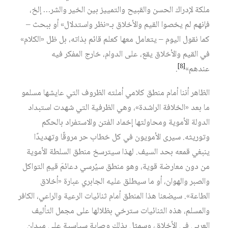
ملكة لإدراك الحسن والقبيح والتمييز بين الخير والشر… إلخ،
فإنهم لم يخصوا القيم والأخلاق بـ«نظر واستدلال» أو ببحث –
كما نقول اليوم – يتعامل معها كعلم قائم بذاته، بل ظل «الكلام»
في القيم والأخلاق يقع، على الدوام، خارج المفكر فيه
[8]
عندهم»‏
.
الظاهر أننا أمام منطق كلامي أملته الظروف التي عايشها مسلمو
ما بعد «الخلافة الراشدة»، وهي الظرفية التي شهدت استبداد
الدولة الأموية ومحاولتها إخماد الفتن والاستفراد بالحكم
وتوريثه. سيرى الأمويون في كل خطاب حر مروقًا وتهديدًا
ينبغي قمعه بحد السيف. لهذا سيترسخ منطق السلطة الأموية
من دون معارضة قوية، وهو منطق سيُرسي دعائمَ قيمِ التواكل
والصبر والهوان، أو ما سيطلق عليه الجابري عبارة «أخلاق
الطاعة». سيضعنا هذا المنطق أمام ثنائيات الرعية والراعي، الكافر
والمسلم، هذه الثنائيات سترخي بظلالها على مجمل التأليف
العربي في الأخلاق، وسمثل بذلك وصاية سياسية على ميدان