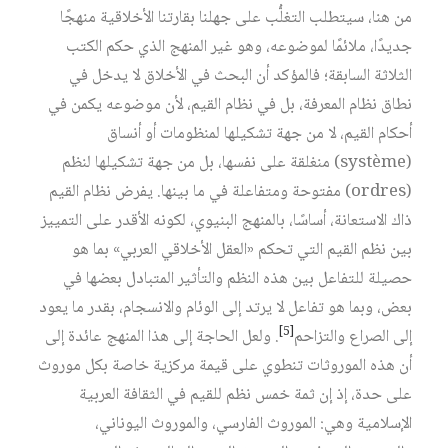
من هنا، سيتطلب التغلُّب على جهلنا بقارتنا الأخلاقية منهجًا
جديدًا، ملائمًا لموضوعه، وهو غير المنهج الذي حكم الكتب
الثلاثة السابقة؛ فالمؤكد أن البحث في الأخلاق لا يدخل في
نطاق نظام المعرفة، بل في نظام القيم، لأن موضوعه يكمن في
أحكام القيم، لا من جهة تشكيلها لمنظومات أو أنساق
(système) منغلقة على نفسها، بل من جهة تشكيلها لنظم
(ordres) مفتوحة ومتفاعلة في ما بينها. يفرض نظام القيم
ذاك الاستعانة، أساسًا، بالمنهج البنيوي، لكونه الأقدر على التمييز
بين نظم القيم التي تحكم «العقل الأخلاقي العربي» بما هو
حصيلة للتفاعل بين هذه النظم والتأثير المتبادل بعضها في
بعض، وبما هو تفاعل لا يرتد إلى الوئام والانسجام، بقدر ما يعود
[5]
إلى الصراع والتزاحم‏
. ولعل الحاجة إلى هذا المنهج عائدة إلى
أن هذه الموروثات تنطوي على قيمة مركزية خاصة بكل موروث
على حدة، إذ إن ثمة خمس نظم للقيم في الثقافة العربية
الإسلامية وهي: الموروث الفارسي، والموروث اليوناني،