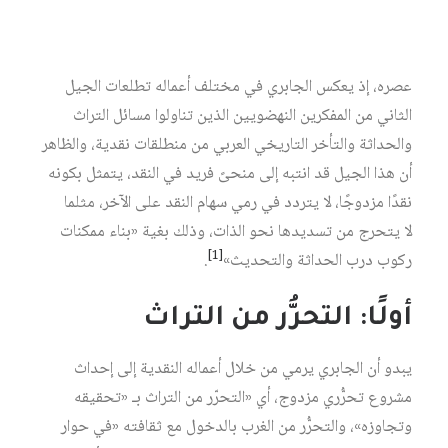
(1986). ولمّا كان غرض هذه الورقة يركز على استيضاح أبرز
معالم المشروع الأخلاقي للجابري، فإنه لحريٌ بنا الإشارة إلى أن
تفكير الجابري في المسألة الأخلاقية، كان شديد الاقتران بأسئلة
عصره، إذ يعكس الجابري في مختلف أعماله تطلعات الجيل
الثاني من المفكرين النهضويين الذين تناولوا مسائل التراث
والحداثة والتأخر التاريخي العربي من منطلقات نقدية، والظاهر
أن هذا الجيل قد انتبه إلى منحىً فريد في النقد، يتمثل بكونه
نقدًا مزدوجًا، لا يتردد في رمي سهام النقد على الآخر، مثلما
لا يتحرج من تسديدها نحو الذات، وذلك بغية «بناء ممكنات
[1]
ركوب درب الحداثة والتحديث»‏
.
أولًا: التحرُّر من التراث
يبدو أن الجابري يرمي من خلال أعماله النقدية إلى إحداث
مشروع تحرُّري مزدوج، أي «التحرّر من التراث بـ «تحقيقه
وتجاوزه»، والتحرُّر من الغرب بالدخول مع ثقافته «في حوار