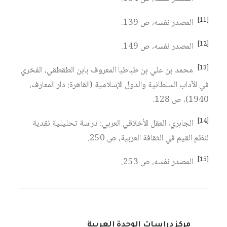
[11]
المصدر نفسه، ص 139.
[12]
المصدر نفسه، ص 149.
[13]
محمد بن علي بن طباطبا المعروف بابن الطقطقي، الفخري
في الآداب السلطانية والدول الإسلامية (القاهرة: دار المعارف،
1940)، ص 128.
[14]
الجابري، العقل الأخلاقي العربي: دراسة تحليلية نقدية
لنظم القيم في الثقافة العربية، ص 250.
[15]
المصدر نفسه، ص 253.
مركز دراسات الوحدة العربية