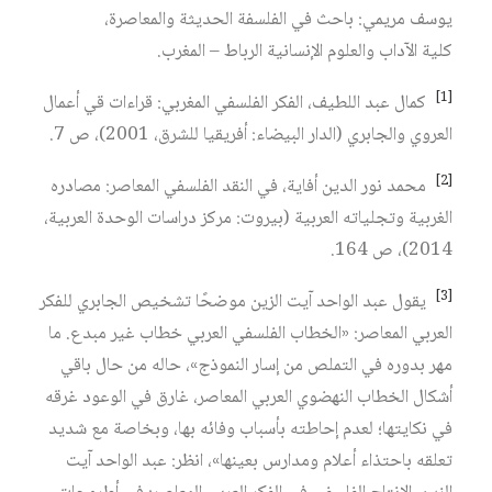
يوسف مريمي: باحث في الفلسفة الحديثة والمعاصرة،
كلية الآداب والعلوم الإنسانية الرباط – المغرب.
[1]
كمال عبد اللطيف، الفكر الفلسفي المغربي: قراءات قي أعمال
العروي والجابري (الدار البيضاء: أفريقيا للشرق، 2001)، ص 7.
[2]
محمد نور الدين أفاية، في النقد الفلسفي المعاصر: مصادره
الغربية وتجلياته العربية (بيروت: مركز دراسات الوحدة العربية،
2014)، ص 164.
[3]
يقول عبد الواحد آيت الزين موضحًا تشخيص الجابري للفكر
العربي المعاصر: «الخطاب الفلسفي العربي خطاب غير مبدع. ما
مهر بدوره في التملص من إسار النموذج»، حاله من حال باقي
أشكال الخطاب النهضوي العربي المعاصر، غارق في الوعود غرقه
في نكايتها؛ لعدم إحاطته بأسباب وفائه بها، وبخاصة مع شديد
تعلقه باحتذاء أعلام ومدارس بعينها»، انظر: عبد الواحد آيت