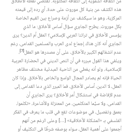
من الثقافة الشفوية إلى الثقافة المكتوبة. تقتضي نقطة الانطلاق
هذه الكشف عن بنية كل موروث على حدة، أي رده إلى قيمته
المركزية، وهو ما سيكشف عن أزمة وصراع بين القيم الخاصة
بكل موروث. يطرح الجابري سؤال أساس الأخلاق: ما الذي
يؤسس الأخلاق في تراثنا العربي الإسلامي؟ العقل أم الدين؟ يرى
الجابري أنه كان هناك إجماع لدى العرب والمسلمين القدامى، رغم
[7]
عدم انشغالهم الكبير بالأخلاق، على أن مصدرها هو العقل‏
،
ويلفي هذا القول مبرره في أن النص الديني في الحضارة العربية
الإسلامية، ولو أنه يغطي من الناحية المبدئية مختلف مظاهر
الحياة فإنه لم يصادر المجال الواسع والخاص بالأخلاق. وإذا كان
العقل، لا الدين، أساس الأخلاق، فما المبرر الذي دعا القدامى إلى
عدم الإفاضة في استشكال أمر الأخلاق؟ يرى الجابري أن
القدامى، ولا سيَّما المتكلمين، من المعتزلة والأشاعرة، «تكلموا،
بعمق وتفصيل، في موضوعات تقع في قلب ما يعرف في الفكر
الفلسفي بـ «المشكلة الأخلاقية» […] وعلى الرغم من أنهم
أجمعوا على أهمية العقل، سواء بوصفه شرطًا في التكليف أو