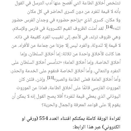
تتلخص أخلاق الطاعة التي أفصح عنها أدب الترسل في القول
بأنه لا قيمة للفرد من دون كسرى الحاضر في كل مكان
ولا مكان، كسرى الذي «يزاحم حضوره في وجدان الفرس حضور
[14]
الله»‏
. لقد أملت الظروف القيم الكسروية في فارس والإسلام،
وهي ظروف ترتد، في الأعم، إلى تغييب الفرد كقيمة في ذاته.
لا قيمة إلا للدولة، والفرد ليس إلا جزءًا من جماعة من الأفراد. من
هنا كانت الأخلاق واحدة من ثلاثة: إما أخلاق السلطان، وإما
أخلاق الخاصة، وإما أخلاق العامة؛ «تتأسس أخلاق السلطان على
التفرد والتعالي، وأما أخلاق الخاصة فتقوم على الخدمة والحذر،
[15]
وأما أخلاق العامة فعلى الطاعة والصبر»‏
. وإذن، فلئن كان
الموروث الفارسي قائمًا على أخلاق الطاعة، فماذا عن الموروث
اليوناني الذي يعطي قيمة للفرد؟ أفلا يصح القول إنه لا يمكن أن
يقوم إلا على قواعد المعرفة والجمال والحرية؟
لقراءة الورقة كاملة يمكنكم اقتناء العدد 554 (ورقي او
الكتروني) عبر هذا الرابط: