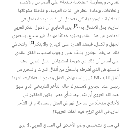
نقدي»، وبممارسة «عقلانية نقدية» على النصوص والأشياء
والعلاقات، وإعادة النظر في الذات العربية، وخلخلة مكوناتها
العقلانية والوجودية كي تتحول إلى ذات مبدعة تفعل في
[2]
التاريخ بدل الانفعال به»‏
. يرى الجابري أن ذهول الفكر العربي
المعاصر عن هذا النقد، يصيِّره خطابًا مهادنًا غير مبدع، يستمرئ
[3]
الجهل والكسل، فيفقد القدرة على الإبداع والابتكار‏
، ولتخطي
ذلك، ما يفتأ الجابري يشدِّد على وجوب استنبات الفكر النقدي
على أساس أن ذلك من شروط استنهاض العقل العربي، وهو
الاستنهاض الذي أشرطه بالتحرُّر من أثقال التراث والتحرر من
أثقال الغرب الظافر. إن استنهاض العقل وصون استقلاليته لشرط
رئيس عند الجابري لاستدراك حالة التأخر التاريخي الذي سبق
لعبد الله العروي أن نبّه إليه، فبأي معنى يكون التفكير في
الأخلاق مدخلًا من مداخل نهوض العقل ومساءلة واقع التأخر
التاريخي الذي ترزح فيه الذات العربية؟
في سياق تشخيص وضع الأخلاق في السياق العربي، لا يرى