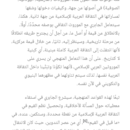
الصوفية) في أصولها من جهة، وكيفيات دخولها وشقها
لمساراتها في الثقافة العربية الإسلامية من جهة ثانية. هكذا،
سيتعامل الجابري مع الموروث الثقافي بوصفه محدِّدًا، أولًا،
بالانطلاق من قيمة أو أصل ما، من أجل أن يجترح طريقه انطلاقًا
من مرحلة تاريخية، وسينظر إليه، ثانيًا، من خلال قيمة مركزية،
لأنها انتقلت إلى الثقافة العربية كاملة مبنينة، أي كبنية
لا كتاريخ. على أن هذا التعامل المنهجي لن يسري على
الموروثين العربي الإسلامي، لأنهما تكوّنا وتبَنْينا داخل الثقافة
العربية نفسها، لذلك سيتم تناولهما في مظهرهما البنيوي
والتكويني في الآن نفسه.
تبعًا لهذه القواعد المنهجية، سيشرع الجابري في استقاء
معطياته حول المسألة الأخلاقية، وتحصيل نظم القيم في
الثقافة العربية الإسلامية من نقطة محددة، وستكمن، عنده، في
[6]
«ما قيل في القيم»‏
، أي من عصر التدوين، حيث كان الانتقال