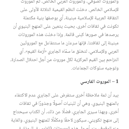
والموروث الصوفي، والموروث العربي الخالص، ثم الموروث
الإسلامي الخالص. دخلت النظم القيمية الثلاثة الأولى على
الثقافة العربية الإسلامية مبنينة، أي بوصفها بنية مكتملة
تكونت في ثقافات أخرى، بحيث يتعين على المنهج البنيوي أن
يرصدها في صورها كبنى قائمة. وإذا دخلت هذه الموروثات
مبنينة إلى ثقافتنا، فإنها سرعان ما ستتفاعل مع الموروثَين
العربي والإسلامي، لتخلق ما سمّاه الجابري «أزمة القيم»، أي
التزاحم بين القيم المركزية لكل موروث من أجل احتلال الصدارة،
وتوجيه سلوكات الجماعات.
1 – الموروث الفارسي
بيد أن ثمة ملاحظة أخرى ستفرض على الجابري عدم الاكتفاء
بالمنهج البنيوي، وهي أن للبنيات أصولًا وجذورًا في ثقافات
أخرى، وبهذا سيرى الجابري، فضلًا عن ذلك، أن الكتاب سيحتاج
إلى منهج تكويني، سيكون لاحقًا ومكمِّلًا للمنهج البنيوي، والغاية
منه الوقوف عند أصول هذه الموروثات (الفارسية، اليونانية،