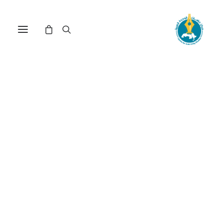
في
دراسات
•
23 يناير، 2026
عدد الزيارات:
660
الجابري والعقل الأخلاقي
العربي بين أُفقَي المروءة
والمصلحة
الكاتب:
يوسف مريمي
DOI:
https://doi.org/10.65506/01202