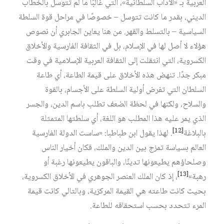
العربية بـ «الآداب السلطانية»، التي غالبًا ما لم تتوسل بالخطاب
الديني، بقدر ما كانت تتوسل – خصوصًا في مراحل قوة السلطة
السياسية – بالتسلط والقهر. من هنا يعاين الجابري أن نصوص
هؤلاء لا أصل لها في الإسلام، بل في الثقافة الفارسية والأخلاق
الكسروية، التي انتقلت إلى الثقافة العربية الإسلامية في وقت
مبكر جدًا. تنهض هذه الأخلاق على قيمة الطاعة، أي طاعة
السلطان التي تفرض أولية السلطة على الأجسام، بالقوة
والسلاح، ولكنها في لحظة الضعف تطلب باسم الدين، والجسر
الذي يمر عليه هذا المطلب هو اللغة، أي سلطتها المتمثلة
[12]
بالبلاغة‏
. لهذا يقول ابن طباطبا: «ساست الدولة الفارسية
العالم بسياسة تمزج بين الدين والملك، فكان أخيار الناس
وصلحاؤهم يطيعونها تدينًا، والباقون يطيعونها رغبة أو
[13]
رهبة»‏
، إذ كان الملك العنصر الجوهري في الأخلاق الكسروية،
بحيث كانت طاعته هي القيمة المركزية، وبالتالي كانت قيمة
المرء تتحدد بحسب استحقاقه للطاعة.