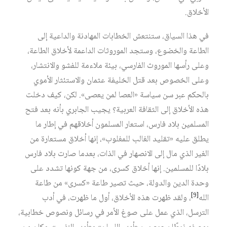
الأخلاق.
في هذا السياق، ستنتعش الخطابات المهادنة والداعية إلى
الطاعة والخضوع، وستجد الموروثات الداعمة لأخلاق الطاعة،
وعلى رأسها الموروث الفارسي، بيئة ملاءمة للفشو والانتشار،
وعلى الخصوص بعد قتل الخليفة عثمان والاستئثار الأموي
بالحكم عبر سن سياسة «العصا لمن يعصى». لكن، كيف دخلت
هذه الأخلاق إلى الثقافة العربية؟ يجيب الجابري بأنه بعد فتح
المسلمين بلاد فارس، استعار المسلمون أخلاقهم في إطار ما
يطلق عليه «تقليد الغالب للمغلوب»، إنها أخلاق مستعارة من
الغير الذي مال إلى الانصهار في الذات، بعدما صارت بلاد فارس
بلادًا للمسلمين. إنها أخلاق كسرى، من جهة كونها تشدد على
وحدة الدين والدولة، حيث تصير طاعة «كسرى» من طاعة
[9]
الله‏
، ولقد ظهرت هذه الأخلاق، أول ما ظهرت، في أدب
الترسل، الذي عمل على صوغ الأمر في رسائل ونصوص خطابية،