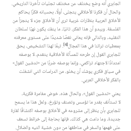
الجابري أنه وضع يختلف عن مختلف تجليات تأخرنا التاريخي.
والحال أن فكرنا الأخلاقي يتجلى، أولًا، بحسبانه فكرًا يحاكم
الأخلاق العربية بنظارات غربية ترى أن الأخلاق جزء لا يتجزأ من
الفلسفة. ويبدو أن هذا الفكر، ثانيًا، ما ينفك يكون نهبًا لسلطان
التقليد، وبالتالي فإنه يعاني نقصًا شديدًا على مستوى معرفته
[4]
بمعطيات تراثنا في هذا المجال‏
. تبعًا لهذا التشخيص، يحق
للجابري القول إن طرحه للمسألة الأخلاقية يتقدم، لا بوصفه
امتدادًا لاجتهاد تراكمي، وإنما بوصفه ضربًا من «تدشين القول»
في سياق فكري يوشك أن يخلو، من الدراسات التي انشغلت
بالفكر الأخلاقي العربي.
يعني «تدشين القول»، والحال هذه، خوض مغامرة فكرية،
لا تستأنف بقدر ما تؤسس وتصنف وتؤرخ، ولعل هذا ما يسمح
للجابري بأن ينظر إلى مشروعه في الأخلاق بوصفه اكتشافًا لقارة
جديدة، وما دامت هي كذلك، فإنها بحاجة إلى خرائط تسعف
على فهمها والسفر في مناطقها من دون خشية التيه والضلال.