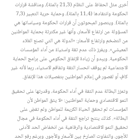
أخرى مثل الحفاظ على النظام (21,3 بالمئة)، ومناقشة قرارات
الحكومة وانتقادها (11,4 بالمئة)، وحماية حرية التعبير (7,3
بالمئة). ويتصور المبحوثون أن قرارات الحكومة وسياساتها هي
المسؤولة عن ارتفاع الأسعار، وأنها غير مكترثة بحماية المواطنين
من التضخم وارتفاع الأسعار: «الدولة هي التي تصنع الغلاء
المعيشي». ويفرز ذلك عدم ثقة واستياءً من أداء المؤسسات
الحكومية. ويبدو أن زيادة الإنفاق الحكومي على برامج الحماية
الاجتماعية لم يوقف انحسار الثقة وتفاقم الاستياء، ربما لأنه غير
كافٍ أو لقصور في إعلام المواطنين بتفصيلات هذا الإنفاق.
وتعزز البطالة عدم الثقة في أداء الحكومة، وقدرتها على تحقيق
النمو الاقتصادي وحماية المواطنين: «لا يثق المواطن لأن
المؤسسات لم تحقق الحياة الكريمة للمواطن ولم تقضِ على
البطالة». كذلك ينتج تراجع الثقة في أداء الحكومة في مجال
تحقيق النمو الاقتصادية والرفاهية عن انخفاض الحد الأدنى
للأجور، والتفاوت الصارخ بين الأسعار والأجور. وبرغم رفع الحد