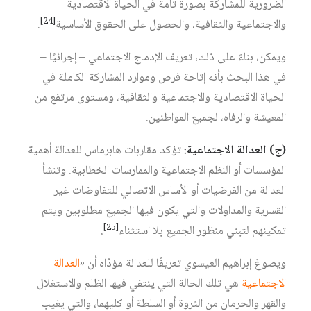
الضرورية للمشاركة بصورة تامة في الحياة الاقتصادية
[24]
والاجتماعية والثقافية، والحصول على الحقوق الأساسية
.
ويمكن، بناءً على ذلك، تعريف الإدماج الاجتماعي – إجرائيًا –
في هذا البحث بأنه إتاحة فرص وموارد المشاركة الكاملة في
الحياة الاقتصادية والاجتماعية والثقافية، ومستوى مرتفع من
المعيشة والرفاه، لجميع المواطنين.
(
ج
)
العدالة
الاجتماعية
:
تؤكد مقاربات هابرماس للعدالة أهمية
المؤسسات أو النظم الاجتماعية والممارسات الخطابية. وتنشأ
العدالة من الفرضيات أو الأساس الاتصالي للتفاوضات غير
القسرية والمداولات والتي يكون فيها الجميع مطلوبين ويتم
[25]
تمكينهم لتبني منظور الجميع بلا استثناء
.
ويصوغ إبراهيم العيسوي تعريفًا للعدالة مؤدّاه أن «
العدالة
الاجتماعية
هي تلك الحالة التي ينتفي فيها الظلم والاستغلال
والقهر والحرمان من الثروة أو السلطة أو كليهما، والتي يغيب