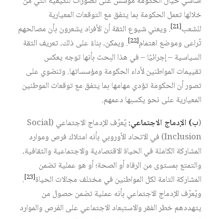
أساسي حيال الحكومة مؤسس على تصورات للكيفية التي من
خلالها تعمل الحكومة بما يتفق مع التوقعات المعيارية
[21]
للشعب
. ويعني شيوع الثقة أن الأفراد يشعرون بأن مصالحهم
[22]
تُراعى وموضع اهتمام
. ويمكن، بناءً على ذلك، تعريف الثقة
السياسية – إجرائيًا – في هذا البحث بأنها توجه يعكس
تقييمات المواطنين لأداء الحكومة ومؤسساتها. وتنضوي على
تصور أن الحكومة تؤدي مهامها بما يتفق مع توقعات الموطنين
المعيارية على نحو يكسبها دعمهم.
(
ب
)
الإدماج
الاجتماعي
:
يُعرّف الإدماج الاجتماعي (Social
Inclusion) في الاتحاد الأوروبي بأنه امتلاك فرص وموارد
المشاركة الكاملة في الحياة الاقتصادية والاجتماعية والثقافية،
والتمتع بمستوى من الرفاه أو الصحة؛ أو هو عملية تضمن
[23]
المشاركة التامة لكل المواطنين في مختلف مجالات الحياة
.
ويُعرّف الإدماج الاجتماعي بأنه عملية تضمن حصول من
يتهددهم خطر الفقر والاستبعاد الاجتماعي على الفرص والموارد