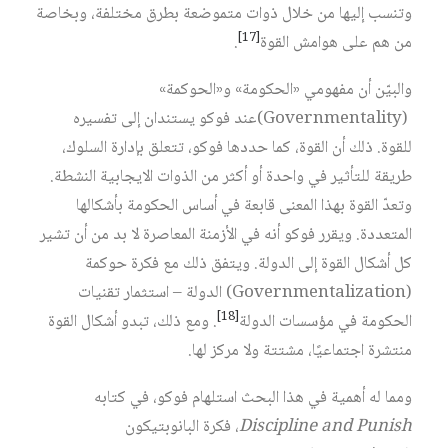
وتنسب إليها من خلال ذوات متموضعة بطرق مختلفة، وبخاصة
[17]
من هم على هوامش القوة
.
والبيّن أن مفهومي «الحكومة» و«الحوكمة»
(Governmentality)عند فوكو يستندان إلى تفسيره
للقوة. ذلك أن القوة، كما حددها فوكو، تتعلق بإدارة السلوك،
طريقة للتأثير في واحدة أو أكثر من الذوات الايجابية النشطة.
وتعدّ القوة بهذا المعنى قابعة في أساس الحكومة بأشكالها
المتعددة. ويقرر فوكو أنه في الأزمنة المعاصرة لا بد من أن تشير
كل أشكال القوة إلى الدولة. ويتفق ذلك مع فكرة حوكمة
(Governmentalization) الدولة – استثمار تقنيات
[18]
الحكومة في مؤسسات الدولة
. ومع ذلك، تبدو أشكال القوة
منتشرة اجتماعيًا، مشتتة ولا مركز لها.
ومما له أهمية في هذا البحث استلهام فوكو، في كتابه
Discipline and Punish
، فكرة البانوبتيكون