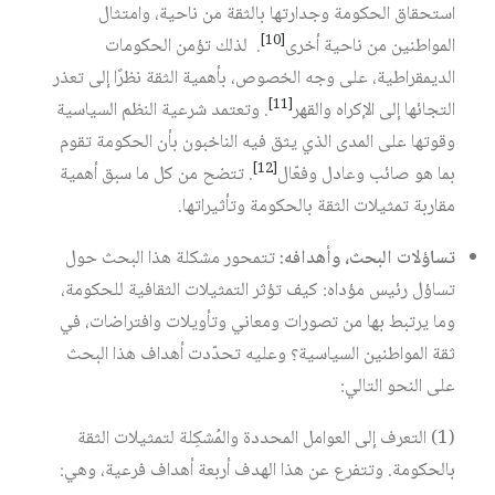
استحقاق الحكومة وجدارتها بالثقة من ناحية، وامتثال
[10]
المواطنين من ناحية أخرى
. لذلك تؤمن الحكومات
الديمقراطية، على وجه الخصوص، بأهمية الثقة نظرًا إلى تعذر
[11]
التجائها إلى الإكراه والقهر
. وتعتمد شرعية النظم السياسية
وقوتها على المدى الذي يثق فيه الناخبون بأن الحكومة تقوم
[12]
بما هو صائب وعادل وفعّال
. تتضح من كل ما سبق أهمية
مقاربة تمثيلات الثقة بالحكومة وتأثيراتها.
تساؤلات
البحث،
وأهدافه
:
تتمحور مشكلة هذا البحث حول
تساؤل رئيس مؤداه: كيف تؤثر التمثيلات الثقافية للحكومة،
وما يرتبط بها من تصورات ومعاني وتأويلات وافتراضات، في
ثقة المواطنين السياسية؟ وعليه تحدّدت أهداف هذا البحث
على النحو التالي:
(1) التعرف إلى العوامل المحددة والمُشكِلة لتمثيلات الثقة
بالحكومة. وتتفرع عن هذا الهدف أربعة أهداف فرعية، وهي: