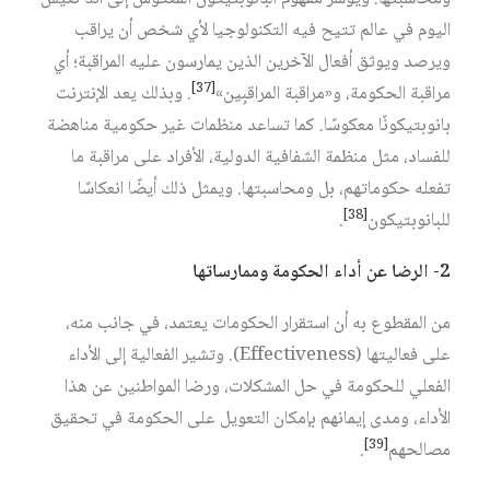
اليوم في عالم تتيح فيه التكنولوجيا لأي شخص أن يراقب
ويرصد ويوثق أفعال الآخرين الذين يمارسون عليه المراقبة؛ أي
[37]
مراقبة الحكومة، و«مراقبة المراقبِين»
. وبذلك يعد الإنترنت
بانوبتيكونًا معكوسًا. كما تساعد منظمات غير حكومية مناهضة
للفساد، مثل منظمة الشفافية الدولية، الأفراد على مراقبة ما
تفعله حكوماتهم، بل ومحاسبتها. ويمثل ذلك أيضًا انعكاسًا
[38]
للبانوبتيكون
.
2-
الرضا
عن
أداء
الحكومة
وممارساتها
من المقطوع به أن استقرار الحكومات يعتمد، في جانب منه،
على فعاليتها (Effectiveness). وتشير الفعالية إلى الأداء
الفعلي للحكومة في حل المشكلات، ورضا المواطنين عن هذا
الأداء، ومدى إيمانهم بإمكان التعويل على الحكومة في تحقيق
[39]
مصالحهم
.