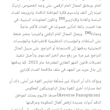
العام. ويخلق المجال العام الرقمي، على وجه الخصوص، ارتيابًا
لميله إلى النقد وتدعيم فكرة المواطنة الناقدة، وترويجه لفساد
[35]
الساسة والقادة والإداريين
. وتكون المعلومات السلبية، في
هذا الصدد، بالغة التأثير خصوصًا في الفئات الأكثر حاجةً
[36]
ومعاناة
. ويمثل المجال العام الرقمي والميديا عنصر ضغط
على السلطات والمؤسسات التنظيمية الانضباطية والمؤسسات
التمثيلية يدفعها إلى الاستجابة أو التراجع. على سبيل المثال
التراجع غير مرة عن رفع سعر الخبز المدعوم، وتأجيل تنفيذ
تعديلات قانون الشهر العقاري المقترحة عام 2021. كما يدفعها
إلى بذل مزيد من الجهد في ملف مكافحة الفساد الإداري.
ويؤكد ذلك أن الدولة غير مُحلّقة تمارس القوة من أعلى، ذلك أن
ثمة مسارات أخرى للقوة يمثل البانوبتيكون المعكوس
(Reverse Panopticon)أحدها. فاليوم يمتلك المواطن
الناقد أدوات جديدة لرفض أفعال الحكومة ومراقبتها
ومحاسبتها. ويؤشر مفهوم البانوبتيكون المعكوس إلى أننا نعيش