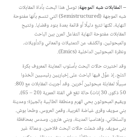
–
المقابلات
شبه
الموجهة
:
توسل هذا البحث بأداة المقابلات
شبه الموجهة (Semistructured) التي تتسم بأنها مفتوحة
النهاية، لكنها تتبع دليلًا أو قائمة بعدة بنود وقضايا. وتتيح
المقابلات مفتوحة النهاية التفاعل المرن بين الباحث
والمبحوثين، والكشف عن التمثيلات والمعاني والتأويلات،
ونظرة المبحوثين الداخلية (Emics).
وقد اختيرت حالات البحث بأسلوب المعاينة المعروف بكرة
الثلج، إذ عوَّل فيها الباحث على إخباريين رئيسيين اتّخذوا
سبيلًا لمقابلة مبحوثين آخرين. وقد أجريت المقابلات مع (80:
50 ذكور، 30 إناث) حالة تقع في الفئة العمرية (20 – 65)،
ويقيم المبحوثون بحي الهرم ومنطقة الطالبية بالجيزة؛ ومدينة
بني سويف وقرى غياضة الغربية، وقمن العروس، وطحا بوش،
والسلطاني، وإهناسيا المدينة، وبني هارون، وسدس بمحافظة
بني سويف. وقد شملت حالات البحث فلاحين، وعمالة غير