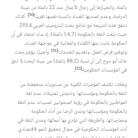
بالمئة، وانحيازها إلى رجال الأعمال عند 22 بالمئة من عينة
[30]
الدراسة، وعدم تصديها للفساد بالنسبة نفسها تقريبًا
. كذلك
تتفق هذه النتيجة مع نتائج بحث الباروميتر العربي 2014
حيث بلغت الثقة بالحكومة (54,7 بالمئة). إذ ساد اعتقاد في أن
الحكومة غابت عنها الكفاءة والفعالية في مواجهة الفساد،
[31]
وتوفير فرص العمل، وتقديم الخدمات
. وأخيرًا، يؤشر بحث
خالد أبو دوح إلى أن نسبة (88,2 بالمئة) من عينة البحث لا تثق
[32]
في المؤسسات الحكومية
.
وهكذا، تكشف المؤشرات الكمية عن مستويات منخفضة من
الثقة بالحكومة ومؤسساتها. وتتجلى تمثيلات عدم ثقة
المواطنين بالحكومة في رؤية المبحوثين لمسببات عدم الثقة
بالحكومة ومؤسساتها؛ ومدى الرضا عن أداء الحكومة
وممارساتها، والطريقة التي تؤدي بها أعمالها؛ ومدى الثقة في
أداء المؤسسات الحكومية في مجال تحقيق النمو الاقتصادي