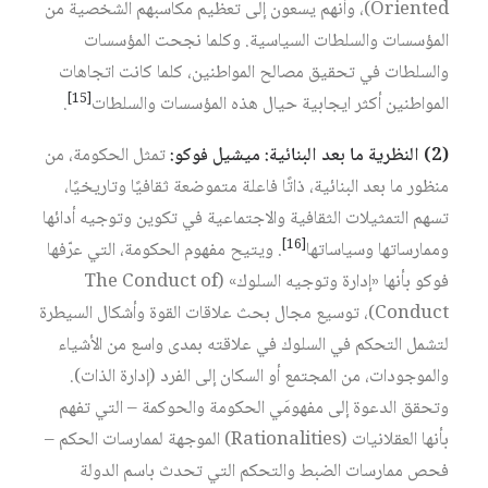
Oriented)، وأنهم يسعون إلى تعظيم مكاسبهم الشخصية من
المؤسسات والسلطات السياسية. وكلما نجحت المؤسسات
والسلطات في تحقيق مصالح المواطنين، كلما كانت اتجاهات
[15]
المواطنين أكثر ايجابية حيال هذه المؤسسات والسلطات
.
(2)
النظرية
ما
بعد
البنائية
:
ميشيل
فوكو
:
تمثل الحكومة، من
منظور ما بعد البنائية، ذاتًا فاعلة متموضعة ثقافيًا وتاريخيًا،
تسهم التمثيلات الثقافية والاجتماعية في تكوين وتوجيه أدائها
[16]
وممارساتها وسياساتها
. ويتيح مفهوم الحكومة، التي عرّفها
فوكو بأنها «إدارة وتوجيه السلوك» (The Conduct of
Conduct)، توسيع مجال بحث علاقات القوة وأشكال السيطرة
لتشمل التحكم في السلوك في علاقته بمدى واسع من الأشياء
والموجودات، من المجتمع أو السكان إلى الفرد (إدارة الذات).
وتحقق الدعوة إلى مفهومَي الحكومة والحوكمة – التي تفهم
بأنها العقلانيات (Rationalities) الموجهة لممارسات الحكم –
فحص ممارسات الضبط والتحكم التي تحدث باسم الدولة