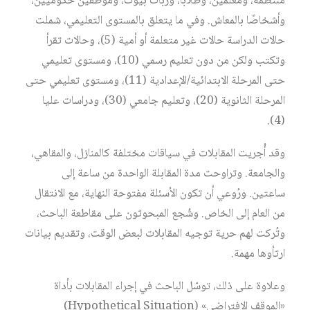
منتظمة، ومعلمين، وطلابًا، وربات بيوت، وموظفين حكوميين،
وأشخاصًا بالمعاش. وفي ما يتعلق بالمستوى التعليمي، شملت
حالات الدراسة حالات غير متعلمة أو أمية (5)، وحالات تقرأ
وتكتب ولكن من دون تعليم رسمي (10)، ومستوى تعليمي
حتى المرحلة الابتدائية/الإعدادية (11)، ومستوى تعليمي حتى
المرحلة الثانوية (20)، وتعليم جامعي (30)، ودراسات عليا
(4).
وقد أُجريت المقابلات في سياقات مختلفة كالمنازل، والمقاهي،
والجامعة. وتراوحت مدة المقابلة الواحدة من ساعة إلى
ساعتين. ورُوعي أن تكون الأسئلة مفتوحة النهاية، مع الانتقال
من العام إلى الخاص. وشُجع المبحوثون على مقاطعة الباحث،
وتُركت لهم حرية توجيه المقابلات لبعض الوقت، وتقديم بيانات
ارتأوها مهمة.
وعلاوة على ذلك، توسّل الباحث في إجراء المقابلات بأداة
«الموقف الافتراضي» (Hypothetical Situation)