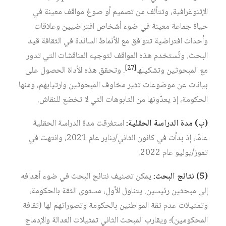
الإثنوغرافية، وتتألف من تصميم أو صوغ مواقف معينة في
حياة جماعة معينة في ضوء أشخاص افتراضيين وعلاقات
وأحداث افتراضية تتوافق مع الأنماط السائدة في الثقافة قيد
البحث. وتُستخدم هذه المواقف لتوجيه المناقشات التي تدور
[27]
مع المبحوثين وتشكيلها
. وتحقق هذه الأداة الحصول على
بيانات عن موضوعات تثير مخاوف المبحوثين وارتيابهم، ومنها
الحكومة، إذ يعدّونها من التابوهات التي لا تخضع للنقاش.
(
ب
)
مدة
الدراسة
الحقلية
:
استغرقت مدة الدراسة الحقلية
عامًا، إذ بدأت في كانون الثاني/يناير عام 2021، وانتهت في
تموز/يوليو عام 2022.
(5)
نتائج
البحث
:
يمكن تصنيف نتائج البحث في ضوء أهدافه
إلى مبحثين رئيسين. يتناول الأول، مستوى الثقة بالحكومة،
وتمثيلات عدم ثقة المواطنين بالحكومة وتصوراتهم لها (ثقافة
المحكومين)؛ ويقارب المبحث الثاني تمثيلات العدالة والإدماج