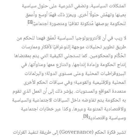
المشكلات السياسية، وتضفي الشرعية على حلول سياسية
بعينها وتهمّش حلولًا أخرى. ويعزز ذلك فهمًا أوسع وأعمق
[2]
للحكومة بوصفها مُتكونة ثقافيًا ومتصورة اجتماعيًا
.
لا ريب في أن الأنثروبولوجيا السياسية تُعمّق فهمنا للحكم من
طريق تطوير تحليلات موجهة إثنوغرافيًا لأفكار وممارسات
الحُكَّام والمحكومين. كما تستجلي الكيفية التي يتم بمقتضاها
إنتاج الحكومة وإعادة إنتاجها، والتنازع معها ومناوأتها، في
البيروقراطيات المحلية وعلى مستوى الدولة؛ والبرلمانات
المحلية والإقليمية والقومية؛ وفي سياقات الحكم الأخرى
متعددة المواقع والمستويات. يؤشر ذلك إلى أن العمل الذي تقوم
به الحكومة يتم تفاوضه داخل السياقات الاجتماعية والسياسية
والاقتصادية المتنوعة وعبرها، وكذا عبر خطابات اجتماعية
[3]
وسياسية واقتصادية
.
تشير فكرة الحكم (Governance) إلى طريقة تنفيذ القرارات