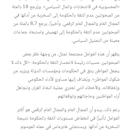
«المحسوبية في الانتخابات والمال السياسي». ويُرجع 18 بالمئة
من المبحوثين عدم الثقة بالحكومة إلى السخرية من أدائها في
المجال العام والمجال العام الرقمي. وأخيرًا، يرجع 8,7 بالمئة من
المبحوثين عدم الثقة بالحكومة إلى تهميش واستبعاد جماعات
معينة من التمثيل السياسي.
يظهر أن هذه العوامل مجتمعة تمثل، من وجهة نظر بعض
المبحوثين، مسببات رئيسة لانحسار الثقة بالحكومة: «كل ذلك لا
يجعل المواطن يثق في الحكومات ومؤسسات الدولة ويزيد من
شكوك المواطن». ويُضاف إليها مساوئ الأداء الحكومي
وإخفاقاته، والأخطاء التي تعتري عملية اتخاذ القرار، وتجاهل
آراء المواطنين وحاجاتهم وتوقعاتهم.
رغم ذلك، يبدو أن المجال العام والمجال العام الرقمي هو أكثر
العوامل تأثيرًا في انخفاض مستويات الثقة بالحكومة نتيجة
السخرية من أدائها. ويستجلي هابرماس في عمله الموسوم