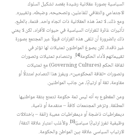
السياسية بصورة عقلانية رشيدة بقصد تشكيل السلوك
الاجتماعي والثقافي للفاعلين، وتصحيحه، وضبطه، وتغييره.
ومع ذلك، لا تعدّ هذه العقلانية ذات اتجاه واحد. فثمة، بالطبع،
تأثيرات غائرة للقرارات السياسية في حيوات الأفراد، لكن لا يعني
ذلك بالضرورة أن تلقى هذه القرارات قبولًا عبر المجتمع بصورة
غير ناقدة، لكن يصوغ المواطنون تمثيلات لها تؤثر في
[4]
تقييماتهم لأداء الحكومة
. وتتصادم تمثيلات وتصورات
ثقافة الحكم (Governing Cultures) مع تمثيلات
وتصورات «ثقافة المحكومين»، ويفرز هذا التصادم امتثالًا أو
مقاومة، ثقة أو ارتيابًا، من جانب المواطنين.
ومن المقطوع به أنه ليس ثمة حكومة تتمتع بثقة مواطنيها
المطلقة. وتزخر المجتمعات كافةً – متقدمة أو نامية،
ديمقراطيات ناضجة أو ديمقراطيات معيبة زائفة – باختلالات
[5]
وظيفية تفرز ارتيابًا سياسيًا
. والأغلب اعتبار علاقة الثقة/
الارتياب السياسي علاقة بين المواطن والحكومة.