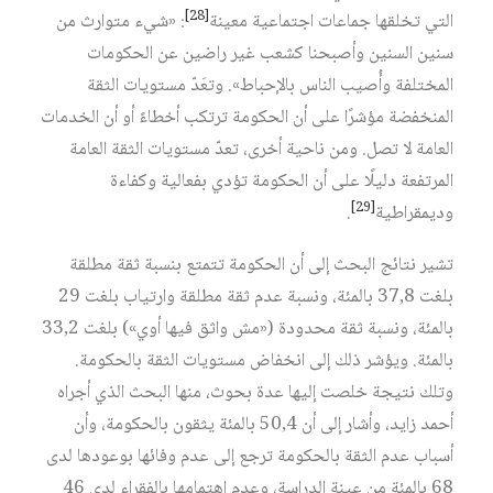
[28]
التي تخلقها جماعات اجتماعية معينة
: «شيء متوارث من
سنين السنين وأصبحنا كشعب غير راضين عن الحكومات
المختلفة وأُصيب الناس بالإحباط». وتعَدّ مستويات الثقة
المنخفضة مؤشرًا على أن الحكومة ترتكب أخطاءً أو أن الخدمات
العامة لا تصل. ومن ناحية أخرى، تعدّ مستويات الثقة العامة
المرتفعة دليلًا على أن الحكومة تؤدي بفعالية وكفاءة
[29]
وديمقراطية
.
تشير نتائج البحث إلى أن الحكومة تتمتع بنسبة ثقة مطلقة
بلغت 37,8 بالمئة، ونسبة عدم ثقة مطلقة وارتياب بلغت 29
بالمئة، ونسبة ثقة محدودة («مش واثق فيها أوي») بلغت 33,2
بالمئة. ويؤشر ذلك إلى انخفاض مستويات الثقة بالحكومة.
وتلك نتيجة خلصت إليها عدة بحوث، منها البحث الذي أجراه
أحمد زايد، وأشار إلى أن 50,4 بالمئة يثقون بالحكومة، وأن
أسباب عدم الثقة بالحكومة ترجع إلى عدم وفائها بوعودها لدى
68 بالمئة من عينة الدراسة، وعدم اهتمامها بالفقراء لدى 46