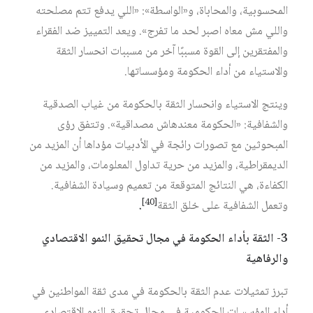
المحسوبية، والمحاباة، و«الواسطة»: «اللي يدفع تتم مصلحته
واللي مش معاه اصبر لحد ما تفرج». ويعد التمييز ضد الفقراء
والمفتقرين إلى القوة مسببًا آخر من مسببات انحسار الثقة
والاستياء من أداء الحكومة ومؤسساتها.
وينتج الاستياء وانحسار الثقة بالحكومة من غياب الصدقية
والشفافية: «الحكومة معندهاش مصداقية». وتتفق رؤى
المبحوثين مع تصورات رائجة في الأدبيات مؤداها أن المزيد من
الديمقراطية، والمزيد من حرية تداول المعلومات، والمزيد من
الكفاءة، هي النتائج المتوقعة من تعميم وسيادة الشفافية.
[40]
وتعمل الشفافية على خلق الثقة
.
3-
الثقة
بأداء
الحكومة
في
مجال
تحقيق
النمو
الاقتصادي
والرفاهية
تبرز تمثيلات عدم الثقة بالحكومة في مدى ثقة المواطنين في
أداء المؤسسات الحكومية في مجال تحقيق النمو الاقتصادي