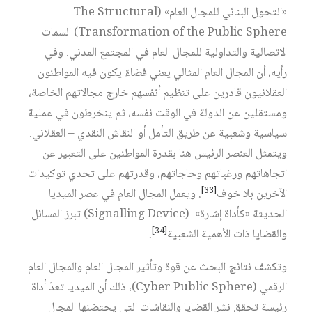
«التحول البنائي للمجال العام» (The Structural
Transformation of the Public Sphere) السمات
الاتصالية والتداولية للمجال العام في المجتمع المدني. وفي
رأيه، أن المجال العام المثالي يعني فضاءً يكون فيه المواطنون
العقلانيون قادرين على تنظيم أنفسهم خارج مجالاتهم الخاصة،
ومستقلين عن الدولة في الوقت نفسه، ثم ينخرطون في عملية
سياسية وشعبية عن طريق التأمل أو النقاش النقدي – العقلاني.
ويتمثل العنصر الرئيس هنا بقدرة المواطنين على التعبير عن
اتجاهاتهم ورغباتهم وحاجاتهم، وقدرتهم على تحدي توكيدات
[33]
الآخرين بلا خوف
. ويعمل المجال العام في عصر الميديا
الحديثة «كأداة إشارة» (Signalling Device) تبرز المسائل
[34]
والقضايا ذات الأهمية الشعبية
.
وتكشف نتائج البحث عن قوة وتأثير المجال العام والمجال العام
الرقمي (Cyber Public Sphere)، ذلك أن الميديا تعدّ أداة
رئيسة تحقق نشر القضايا والنقاشات التي يحتضنها المجال