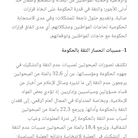
والرفاهية وحماية المواطنين من البطالة والتضخم وضمان حد
أدنى للأجور؛ والثقة في قدرة الحكومة على اتخاذ قرارات
صائبة، وتقديم حلول ناجعة للمشكلات؛ وفي مدى الاستجابة
الحكومية لحاجات المواطنين ومشكلاتهم، أي مدى اتفاق قرارات
الحكومة مع حاجات المواطنين وتوقعاتهم
.
1-
مسببات
انحسار
الثقة
بالحكومة
تكشف تصورات المبحوثين لمسببات عدم الثقة والتشكيك في
جهود الحكومة ومؤسساتها، عن أن 32,6 بالمئة من المبحوثين
يرجعون عدم الثقة إلى ما تثيره وسائل الإعلام من أخبار عن
فساد مسؤولين وسياسيين وإداريين. إذ تؤدي بعض المواد
الإعلامية، وبخاصة المتداولة في المجال العام الرقمي، إلى فقدان
الثقة بالحكومة وأدائها. ويرجع 22,3 بالمئة من المبحوثين
أسباب عدم الثقة بالحكومة إلى ندرة المعلومات وغياب
الشفافية. ويُرجع 18,4 بالمئة من المبحوثين مسببات عدم الثقة
إلى التشكيك في العملية الانتخابية ونتائج العملية السياسية: