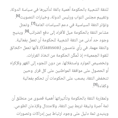
للثقة الشعبية بالحكومة أهمية بالغة لتأثيرها في سياسة الدولة،
[6]
وتقييم مجلس النواب ورئيس الدولة، وخيارات التصويت
.
[7]
وتؤثر الثقة السياسية في دعم السياسات العامة
. وتمثل
[8]
مشاعر الثقة بالحكومة ميل الأفراد إلى دفع الضرائب
. ويتيح
وجود حد أدنى من الثقة الشعبية للحكومة أن تعمل بفعالية.
والثقة مهمة، في رأي غامسون (Gamson)، لأنها تعمل «كخالق
للقوة الجمعية»؛ إذ تُمكّن الحكومة من اتخاذ القرارات،
وتخصيص الموارد واستغلالها، من دون اللجوء إلى القهر والإكراه
أو الحصول على موافقة المواطنين على كل قرار. وحين
تنخفض الثقة، يصعب على الحكومات أن تحكم بفعالية
[9]
وكفاءة
.
ولمقاربة الثقة بالحكومة وتأثيراتها أهمية قصوى من منطلق أن
ثمة آصرة وثيقة تربط بين الثقة، والامتثال والإذعان الطوعي.
ويتبدى ثمة دليل على وجود ارتباط بين إدراكات وتصورات