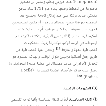
(Panopticon) عند جيرمي بنتام، وتشير إلى تصميم
مجموعة من الخطط وضعها بنتام عام 1791 لبناء سجن
عقلاني جديد يرتكز على مبدأ إمكان الرؤية. ويسمح هذا
التصميم بمراقبة جميع السجناء من دون أن يكون المسجونون
قادرين على معرفة ما إذا كانوا مراقبين أم لا. وصارت هذه
الفكرة، فيما بعد، رمزًا للقوة غير المرئية. وتكشف فكرة بنتام
البسيطة، في قراءة فوكو، ميكانزمًا رئيسًا للتشكيلات
[19]
الانضباطية للقوة والمعرفة
. وتعمل القوة الانضباطية من
طريق جعل أهدافها مرئيين طوال الوقت. والهدف المنشود هو
تحويل الأفراد إلى عناصر ممتثلة، في عملية مثمرة اقتصاديًا، ما
يطلق عليه فوكو «الأجساد الطيعة المنصاعة» (Docile
[20]
.
Bodies)
(3)
المفهومات
الرئيسة
:
(
أ
)
الثقة
السياسية
:
تُعرّف الثقة السياسية بأنها توجه تقييمي