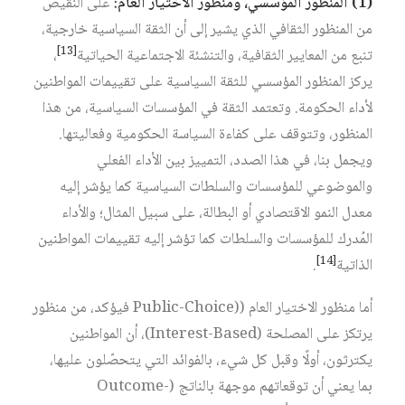
(1)
المنظور
المؤسسي،
ومنظور
الاختيار
العام
:
على النقيض
من المنظور الثقافي الذي يشير إلى أن الثقة السياسية خارجية،
[13]
تنبع من المعايير الثقافية، والتنشئة الاجتماعية الحياتية
،
يركز المنظور المؤسسي للثقة السياسية على تقييمات المواطنين
لأداء الحكومة. وتعتمد الثقة في المؤسسات السياسية، من هذا
المنظور، وتتوقف على كفاءة السياسة الحكومية وفعاليتها.
ويجمل بنا، في هذا الصدد، التمييز بين الأداء الفعلي
والموضوعي للمؤسسات والسلطات السياسية كما يؤشر إليه
معدل النمو الاقتصادي أو البطالة، على سبيل المثال؛ والأداء
المُدرك للمؤسسات والسلطات كما تؤشر إليه تقييمات المواطنين
[14]
الذاتية
.
أما منظور الاختيار العام ((Public-Choice فيؤكد، من منظور
يرتكز على المصلحة (Interest-Based)، أن المواطنين
يكترثون، أولًا وقبل كل شيء، بالفوائد التي يتحصّلون عليها،
بما يعني أن توقعاتهم موجهة بالناتج (Outcome-