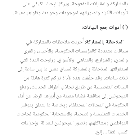
بالمشاركة والمقابلات المفتوحة. ويركز البحث الكيفي على
تأويلات الأفراد وتصوراتهم لموجودات وحوادث وظواهر معينة.
(
أ
)
أدوات
جمع
البيانات
:
–
الملاحظة
بالمشاركة
:
أُجريت ملاحظات بالمشاركة في
سياقات متعددة كالمؤسسات الحكومية، والأحياء، والقرى،
والمدن، والشوارع، والمقاهي، والأسواق. وراوحت المدة التي
استغرقتها الملاحظة بالمشاركة لسياق معين ما بين ساعة إلى
ثلاث ساعات. وقد حقّقت هذه الأداة تراكم كثرة هائلة من
البيانات التفصيلية من طريق تجاذب أطراف الحديث، ودفع
المبحوثين إلى مناقشة قضايا معينة من أبرزها: الرضا عن أداء
الحكومة في المجالات المختلفة، وبخاصة ما يتعلق بتوفير
الخدمات التعليمية والصحية، والاستجابة الحكومية لحاجات
المواطنين ومشاكلهم، وتصور المبحوثين للعدالة، وإجراءات
كسب الثقة… إلخ.