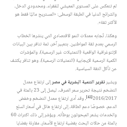
لم تنعكس على المستوى المعيشي للفقراء، ومحدودي الدخل،
والشرائح الدنيا في الطبقة الوسطى: «المستريح ماليًا فقط هو
الأكثر ثقة».
وهكذا، تُجابه معدلات النمو الاقتصادي التي ينشرها الخطاب
الرسمي بعدم ثقة المواطنين. بتعبير آخر، ثمة تنافر بين البيانات
الإثنوغرافية الواقعية (التمثيلات غير الرسمية)، والمؤشرات
الكمية الرسمية الإيجابية (التمثيلات الرسمية)، وهو تنافر يكشف
عن تآكل الثقة السياسية.
ويشير
تقرير
التنمية
البشرية
في
مصر
إلى ارتفاع معدل
التضخم نتيجة تحرير سعر الصرف، ليصل إلى 23 بالمئة في
[42]
2016/2017
.
وقد أدى ارتفاع معدل التضخم وخفض
الدعم، خصوصًا دعم الطاقة، إلى ارتفاع هائل في أسعار السلع
والخدمات يشعر المبحوثون بوطأته. ويؤشر إلى ذلك اكتراث 60
بالمئة من حالات البحث بقضية ارتفاع الأسعار، مقارنة بقضايا