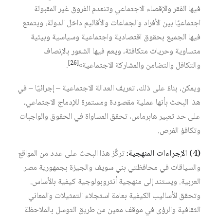
فيها الفقر والإقصاء الاجتماعي وتنعدم الفروق غير المقبولة
اجتماعيًا بين الأفراد والجماعات والأقاليم داخل الدولة، ويتمتع
فيها الجميع بحقوق اقتصادية واجتماعية وسياسية وبيئية
متساوية وحريات متكافئة، ويعم فيها الشعور بالإنصاف
[26]
والتكافل والتضامن والمشاركة الاجتماعية»
.
ويمكن، بناءً على ذلك، تعريف العدالة الاجتماعية – إجرائيًا – في
هذا البحث بأنها عملية مقصودة ومستمرة للإدماج الاجتماعي،
على حد تعبير هابرماس، تحقق المساواة في الحقوق والواجبات
وتكافؤ الفرص.
(4)
الإجراءات
المنهجية
:
تركَّز هذا البحث على عدد من المواقع
والسياقات في محافظتي بني سويف والجيزة بجمهورية مصر
العربية. ويستند إلى منهجية أنثروبولوجية كيفية بالأساس.
وتحقق الأساليب الكيفية بعامة استجلاء التمثيلات والمعاني
الثقافية والرؤى في موقف معين من طريق التوسل بالملاحظة