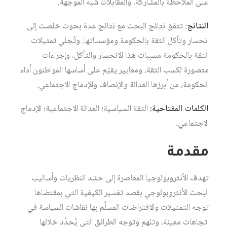
على الملاحظة بالمشاركة، والمقابلات شبه الموجهة.
النتائج
: تتفق نتائج البحث مع نتائج عدة بحوث خلصت إلى
انحسار وتآكل الثقة بالحكومة ومؤسساتها. وتُجلي تمثيلات
الثقة بالحكومة مسببات هذا الانحسار والتآكل، وإجراءات
متصورة لكسب الثقة، ومعايير يقيّم على أساسها المواطنون أداء
الحكومة، من أبرزها العدالة والإنصاف والإدماج الاجتماعي.
الكلمات
المفتاحية
:
الثقة السياسية؛ العدالة الاجتماعية؛ الإدماج
الاجتماعي.
مقدمة
تهدف الأنثروبولوجيا المعاصرة إلى حشد النظريات وأساليب
البحث الأنثروبولوجي بقصد تفسير الكيفية التي بمقتضاها
توجه التمثيلات والافتراضات المسلَّم بها نقاشات السياسة في
اتجاهات معينة، وتلهم وتوجه الطرائق التي يُحدَّد خلالها