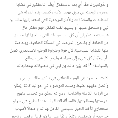
والدَّولَتَين لاحقًا، أي بعد الاستقلال أيضًا. فالتفكير في قضايا
عصره والبحث عن سبل نهضة الأمة وكيفية بناء الدولة هي
المنطلقات والمحَدِّدَات والأطر المرجعية التي استند إليها مالك بن
نبي واستحق عليها أو بسببها لقب المفكر، فهو مفكر حاز
شرعيته بالنظر إلى أن كل الموضوعات التي عالجها لها نصيبها
من الثقافة أو بالأحرى اندرجت في المسألة الثقافية، وبخاصة
منها القضايا السياسية، لأن قوة وضراوة الوضع الاستعماري كفيل
بأن يحَوِّل كل شيء إلى سياسة وليس كل شيء يعالج
[10]
بالسياسة
كما بيَّن مالك بن نبي في تحليلاته ومعالجاته.
كانت الحضارة هي الوجه الثقافي في تفكير مالك بن نبي،
وأفضل مفهوم لضبط ومسك الموضوع في جوانبه كافة، يُمَكِّن
من الرؤية الكاملة والشاملة، ومن ثم يمكِّن من تحديد منهج
لدراستها ومعالجتها. فالمسألة الثقافية، عندما تطرح في سياق
استعماري تأخذ الحيز السياسي الكامل ولا تَدَع مجالًا لأسباب
خارجية أو هامشية، وتلِحُّ دائمًا على ما هو فاعل وفعلي وناجع