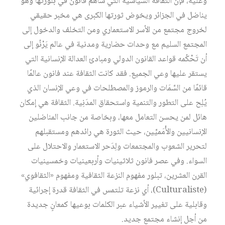
وعليه، فإن الثقافة السياسية التي ساهم فانون في بلورتها وهو
يناضل في الجزائر ويخوض ثورتها الكبرى هي مخبر حقيقي
لخروج مجتمع من الأسر الاستعماري ومن التخلف والدخول إلى
المجتمع السليم مع وحدات حضارية ومدنية في عالم يَرْنُو إلى
أن تَحْكُمه قواعد القانون الدولي ومبادئ العدالة الإنسانية التي
يستقر عليها وعي الجميع. فقد كانت الثقافة عند فانون عالمًا
قائمًا من السِّمَات والرموز والمصطلحات في وعي الإنسان الذي
يُلِح على التطور والتنمية واستحقاق المدَنِية. الثقافة هي إمكان
هائل لمن يحسن التعامل معها، وبخاصة من جانب المناضلين
الإنسانيين والأُمَميِّين، حيث الثورة هي رائدهم ومستقبلهم
لتحرير الشعوب والمجتمعات ولِدَحر الاستعمار والاحتلال على
السواء. وفي عصر فانون ثلاثينيات وأربعينيات وخمسينيات
القرن العشرين، تبلور مفهوم النزعة الثقافية ومفهوم «الثقافوي»
(Culturaliste)، أي نزعة تلتمس في الثقافة قدرة إجرائية
وقابلية على تغيير الأشياء عبر الكلمات بوعيها كمعانٍ جديدة
من أجل إنشاء مجتمع جديد.