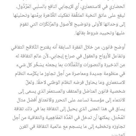
الحضاري في الاستعماري، أي الإيجابي النافع بالسلبي المَرْذُول،
ليقع على عاتق النخبة المثَقَّفة تفكيك الظَّاهرة برمّتها وتحليلها
إلى وحداتها الأولى وتوضيح الأصول والمرْتَكَزات التي تقوم
عليها وتحييد شروط بقائها.
أوضح فانون، من خلال الفقرة السابقة أنه يقترح التَّلاقح الثقافي
وتفاعل الأرواح والعقول في صراع إيجابي، لأن عالم الثقافة له
من الذخيرة والتصورات والتَّمَثُّلات بما يجعله يسَخِّر كل شيء
في منظومة جديدة ومعاصرة من أجل تجاوز ما يكرِّسه النظام
الاستعماري وما يحاول فرضه النظام الوطني لاحقًا. ولعلّ
شخصية فانون المناضل والمثقف والمستعمَر الذي يسعى إلى
الانتماء إلى مؤسسة تساعد على التحرر والانعتاق أفضل مثال
يساق في هذا المعنى الذي يحيل إلى الثقافة بما في ذلك ثقافة
المُحْتل، يمكنها أن تدخل في العُدَّة المَفَاهِمِية والثقافية من أجل
تجاوزه وتخطيه إلى ما ينسجم مع عالمية الثقافة في القرن
العشرين.