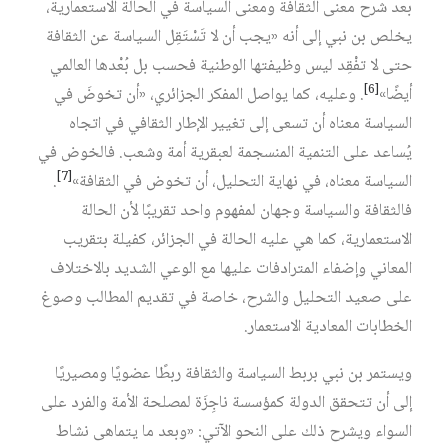
بعد شرح معنى الثقافة ومعنى السياسة في الحالة الاستعمارية،
يخلص بن نبي إلى أنه «يجب أن لا تَسْتَقِل السياسة عن الثقافة
حتى لا تفْقِد ليس وظيفتها الوطنية فحسب بل بُعْدها العالمي
[6]
أيضًا»
. وعليه، كما يواصل المفكر الجزائري، «أن تخوضَ في
السياسة معناه أن تسعى إلى تغيير الإطار الثقافي في اتجاه
يُساعد على التنمية المنسجمة لعبقرية أمة وشعب. فالخوض في
[7]
السياسة معناه، في نهاية التحليل، أن تخوض في الثقافة»
.
فالثقافة والسياسة وجهان لمفهوم واحد تقريبًا لأن الحالة
الاستعمارية، كما هي عليه الحالة في الجزائر، كفيلة بتقريب
المعاني وإضفاء المترادفات عليها مع الوعي الشديد بالاختلاف
على صعيد التحليل والشرح، خاصة في تقديم المطالب وصوغ
الخطابات المعادية الاستعمار.
ويستمر بن نبي بربط السياسة والثقافة ربطًا عضويًا ومصيريًا
إلى أن تتحقق الدولة كمؤسسة ناجِزَة لمصلحة الأمة والفرد على
السواء ويشرح ذلك على النحو الآتي: «وبعد ما يتماهى نشاط