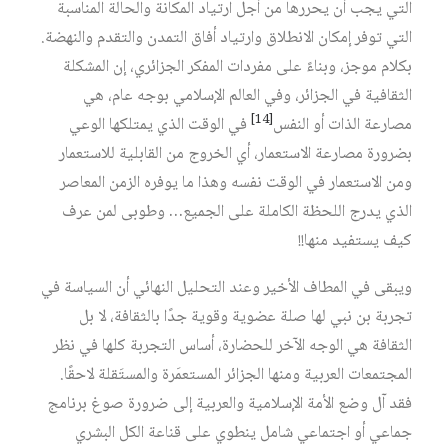
التي يجب أن يحررها من أجل ارتياد المكانة والحالة المناسبة
التي توفر إمكان الانطلاق وارتياد أفاق التمدن والتقدم والنهضة.
بكلام موجز، وبناءً على مفردات المفكر الجزائري، إن المشكلة
الثقافية في الجزائر، وفي العالم الإسلامي بوجه عام، هي
[14]
مصارعة الذات أو النفس
في الوقت الذي يمتلكها الوعي
بضرورة مصارعة الاستعمار، أي الخروج من القابلية للاستعمار
ومن الاستعمار في الوقت نفسه وهذا ما يوفره الزمن المعاصر
الذي يدرج اللحظة الكاملة على الجميع… وطوبى لمن عرف
كيف يستفيد منها!!
ويبقى في المطاف الأخير وعند التحليل النهائي أن السياسة في
تجربة بن نبي لها صلة عضوية وقوية جدًا بالثقافة، لا بل
الثقافة هي الوجه الآخر للحضارة، أساس التجربة كلها في نظر
المجتمعات العربية ومنها الجزائر المستعمَرة والمستَقلة لاحقًا.
فقد آل وضع الأمة الإسلامية والعربية إلى ضرورة صوغ برنامج
جماعي أو اجتماعي شامل ينطوي على قناعة الكل البشري