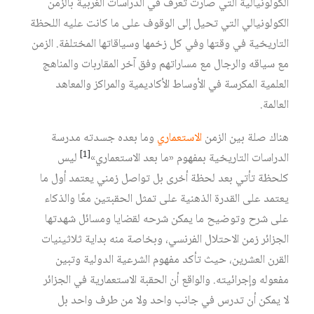
الكولونيالية التي صارت تعرف في الدراسات الغربية بالزمن
الكولونيالي التي تحيل إلى الوقوف على ما كانت عليه اللحظة
التاريخية في وقتها وفي كل زخمها وسياقاتها المختلفة. الزمن
مع سياقه والرجال مع مساراتهم وفق آخر المقاربات والمناهج
العلمية المكرسة في الأوساط الأكاديمية والمراكز والمعاهد
العالمة.
هناك صلة بين الزمن
الاستعماري
وما بعده جسدته مدرسة
[1]
الدراسات التاريخية بمفهوم «ما بعد الاستعماري»
ليس
كلحظة تأتي بعد لحظة أخرى بل تواصل زمني يعتمد أول ما
يعتمد على القدرة الذهنية على تمثل الحقبتين معًا والذكاء
على شرح وتوضيح ما يمكن شرحه لقضايا ومسائل شهدتها
الجزائر زمن الاحتلال الفرنسي، وبخاصة منه بداية ثلاثينيات
القرن العشرين، حيث تأكد مفهوم الشرعية الدولية وتبين
مفعوله وإجرائيته. والواقع أن الحقبة الاستعمارية في الجزائر
لا يمكن أن تدرس في جانب واحد ولا من طرف واحد بل