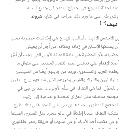
عند لحظة الشروع في اجتراح التقدم في جميع أسبابه
وشروطه، على ما ورد ذلك صراحة في كتابه
شروط
[12]
النهضة
.
إن الأجناس الأدبية وأساليب الإبداع هي إمكانيات حضارية يجب
أن يمتلكها الإنسان في زمانه ومكانه، من أجل أن يعيش
حضارته، لأن الحضارة هي مادة الثقافة الأولى التي يجب أن تُبَرِّر
أصلًا الإقدام على تدشين عصر التقدم الجديد، على منوال ما
يطمح العرب والمسلمون، وربما من جايلهم أيضًا من الصينيين
واليابانيين والأتراك والفرس وغيرهم الذين شملتهم رياح التغيير
والتَّحوّل. فما هي الثقافة في سلّم الأولويات عند بن نبي في
مجتمع متخلف مثل الجزائر المحتلة والمتأهبة إلى ارتياد
المجتمع المتطور؟ يحددها بن نبي على النحو الآتي؟ «لا تطرح
مشكلة الثقافة عندنا إطلاقًا في عالم مجرد مثل المسرح، السينما
أو في مكتب أحد الأدباء أو في أسلوب أو طريقة رقص فلكلوري،