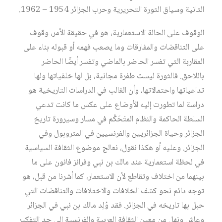
الثانية وسياق الثورة التحريرية وحرب الجزائر 1954 – 1962.
الوقوف على الحالة الاستعمارية، هو في حقيقة الأمر، وقوف
على التناقضات والمفارقات وما يصعب فهمه أو قبوله بناء على
المقاربة التي تفسر الحاضر بالماضي وتفسر أيضًا الحاضر
باللاحق. فالثورة ليست طفرة مجانية، بل لها خلفياتها ولها
تداعياتها واحتمالاتها، وأن الغالب في الدراسات التاريخية هو
دراسة لما تطورت إليه الأوضاع على عكس ما كانت تدعي
السلطة الحاكمة والنظام المتَحَكِّم في مسار وسيرورة تاريخ
الجزائر وحياة الجزائريين والفرنسيين في المتروبول وفي
الجزائر. وعليه أو هكذا نقول، نعالج موضوع الثقافة السياسية
في لحظة استعمارية عند مالك بن نبي وفرانز فانون على ما
بينهما من اختلاف وتقاطع لأن الاستعمار، كما أشرنا من قبل، هو
توجه دائم نحو كشف الخلافات والاختلافات والتناقضات التي
حبل بها تاريخه في الجزائر. فقد وُلِد مالك بن نبي في الجزائر
وعاش ونهل من معين الثقافة العربية والفرنسية إلى حد التفكير