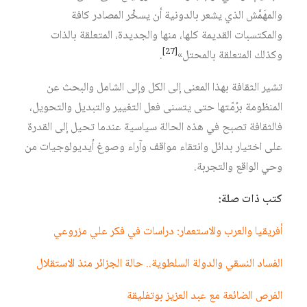
والمهَمَّش الذي يشعر بالدونية أن يسخِّر المصادر كافة
والمكتسبات القديمة كلها، منها والجديدة، المتعلقة بالذات
[27]
وكذلك المتعلقة بالمحتل»
.
تشير الثقافة بهذا المعنى إلى الكل وإلى الشامل والبحث عن
المنظومة برُمّتها حتى يتسنى فعل التغيير والتبديل والتحويل،
فالثقافة تصبح في هذه الحالة سياسية عندما تحيل إلى القدرة
على اختيار بدائل وانتقاء مواقف وآراء وصوغ أيديولوجيات من
وحي الواقع والتجربة.
كتب ذات صلة:
أفريقيا والعرب والاستعمار: دراسات في فكر علي مزروعي
الفساد النسقي والدولة السلطوية.. حالة الجزائر منذ الاستقلال
الفرص الضائعة مع عبد العزيز بوتفليقة