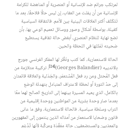
لمرتكب جرائم ضد الإنسانية أو العنصرية أو المناهضة للكرامة
الإنسانية من أن يفلت من العقاب، إن ليس حالًا فلاحقًا، بعد ما
تَتَكَثّف أكثر العلاقات البينية بين الأمم. فالثقافة السياسية
كفيلة، بواسطة أشكال وصور ووسائل تعميم الوعي بها، بأن
تضع نهاية للنظام العنصري، أبغض حالة ثقافية يستطيع
ضحيته تَمَثّلها في اللحظة والحين.
الحالة الاستعمارية، كما كتب ونَظَّر لها المفكر الفرنسي جورج
[24]
بالاندييه (Georges Balandier)‏
، تركيبة متلازمة من
فعل المُحتل ومن رد فعل المُسْتعمَر، والجَدَلية والعلاقة قائمتان
إلى حدّ الثورة أو لحظة الاعتراف المتبادل بتهدئة الوضع
بالكامل، الذي يعيد المسيرة بينهما إلى التاريخ الصالح لهما معًا
بعدما صار وحدة بشرية من المواطنين ووحدة إقليمية من
التراب وسلطة سياسية. فالحالة الاستعمارية، وفق ما عانى
فانون وضحايا الاستعمار من أمثاله الذين ينتمون إلى المقهورين
والمعذبين والمستضعفين، حالة معَقَّدَة ومركَّبة لأنها تُدْغِم