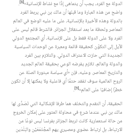
[8]
الدولة مع الفرد، يجب أن يتماهى إذًا مع نشاط الإنسانية»
.
واضح من هذه العبارة وما قبلها أن مالك بن نبي يربط الفرد
بالدولة وهذه الأخيرة بالإنسانية، على ما عليه الوضع في العالم
المعاصر ولحظة ما بعد استقلال الجزائر. فالشرط قائم ليس على
الفرد ولا على الدولة فقط بل على الإنسانية، أي المجتمع الدولي
الآيل إلى التكوّن كحقيقة قائمة ومعبرة عن الوحدات السياسية
الجديدة التي حازت الاعتراف الدولي. والتلازم بين الفرد
والدولة والعالم، تلازم يفرضه الوعي بحقيقة العالم الجديد
والتاريخ المعاصر. وعليه، فإن «أي سياسة مبتورة الصلة عن
الروح العالمية سوف تفقد حتمًا أي فاعلية ولا يمكنها إلا أن تكون
[9]
خطرًا إضافيًا على العالم»
.
الحقيقة، أن التقدم والتخلف هما طرفا الإشكالية التي تَصَدَّى لها
مالك بن نبي عندما شرع في محاولة العثور على إمكان الخروج
من حالة استعمارية كانت تربط الجزائر بفرنسا ليس نوعًا من
الارتباط، بل ارتباط عضوي ومصيري يهم المجْتَمَعَيْن والبَلَدَين