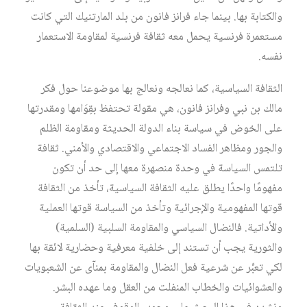
والكتابة بها. بينما جاء فرانز فانون من بلد المارتنيك التي كانت
مستعمرة فرنسية يحمل معه ثقافة فرنسية لمقاومة الاستعمار
نفسه.
الثقافة السياسية، كما نعالجه ونعالج بها موضوعنا حول فكر
مالك بن نبي وفرانز فانون، هي مقولة تحتفظ بقِوَامها ومقدرتها
على الخوض في سياسة بناء الدولة الحديثة ومقاومة الظلم
والجور ومظاهر الفساد الاجتماعي والاقتصادي والأمني. ثقافة
تلتمس السياسة في وحدة منصهرة معها إلى حد أن تكون
مفهومًا واحدًا يطلق عليه الثقافة السياسية، تأخذ من الثقافة
قوتها المفهومية والإجرائية وتأخذ من السياسة قوتها العملية
والأداتية. فالنضال السياسي والمقاومة السلبية (السلمية)
والثورية يجب أن تستند إلى خلفية معرفية وحضارية لائقة بها
لكي تعبِّر عن شرعية فعل النضال والمقاومة بمنآى عن الشعبويات
والعشوائيات والخطاب المنفلت من العقل وما عهده البشر.