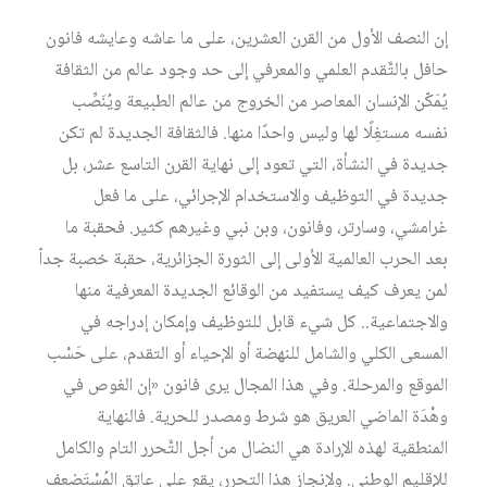
إن النصف الأول من القرن العشرين، على ما عاشه وعايشه فانون
حافل بالتَّقدم العلمي والمعرفي إلى حد وجود عالم من الثقافة
يُمَكّن الإنسان المعاصر من الخروج من عالم الطبيعة ويُنَصِّب
نفسه مستغِلًا لها وليس واحدًا منها. فالثقافة الجديدة لم تكن
جديدة في النشأة، التي تعود إلى نهاية القرن التاسع عشر، بل
جديدة في التوظيف والاستخدام الإجرائي، على ما فعل
غرامشي، وسارتر، وفانون، وبن نبي وغيرهم كثير. فحقبة ما
بعد الحرب العالمية الأولى إلى الثورة الجزائرية، حقبة خصبة جداّ
لمن يعرف كيف يستفيد من الوقائع الجديدة المعرفية منها
والاجتماعية.. كل شيء قابل للتوظيف وإمكان إدراجه في
المسعى الكلي والشامل للنهضة أو الإحياء أو التقدم، على حَسْب
الموقع والمرحلة. وفي هذا المجال يرى فانون «إن الغوص في
وهْدَة الماضي العريق هو شرط ومصدر للحرية. فالنهاية
المنطقية لهذه الإرادة هي النضال من أجل التَّحرر التام والكامل
للإقليم الوطني. ولإنجاز هذا التحرر، يقع على عاتق المُسْتَضعف