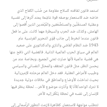
استمد فانون ثقافته كسلاح مقاومة من صُلب الكفاح الذي
خاضه ضد الاستعمار بوصفه قوة غاشِمة يمتد أثَرها إلى نفسية
وعقلية المستغَلّين والمستَضْعَفين والمُبْعَدين الذين أُقصوا إلى
الهامش، وكذلك ضد الحرب والسيطرة مهما كانت، على ما فعل
فانون عندما انخرط إلى جانب قِوَى التحرير الفرنسية عام
1943 ضد النظام الفاشي والنازي والدكتاتوري على صعيد
العالم في سياق الحرب العالمية الثانية. فالقضية التي نافح عنها
هي قضية عالمية لأنها صارت تعني الجميع، وبخاصة عند من
يحسن النظر، مثل فانون المثقف والمحلل النفساني والسياسي
وطبيب الأمراض العقلية. فقد دخل العالم مرحلته الإمبريالية
بحيث تداخلت الأوضاع والمناطق في علاقات دولية جديدة
لا تترك الواحد/الأنا إلا وأثارت موضوع الآخر… لحظة ينظر فيها
الإنسان إلى نفسه في لحظة يَنْظُر إليه الآخر.
تتطلب مواجهة الاستعمار، كظاهرة لازمت التطور الرأسمالي إلى