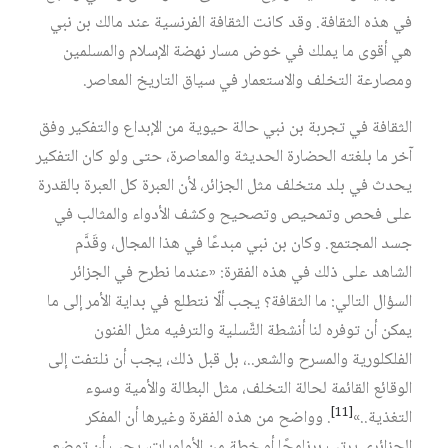
في هذه الثقافة. وقد كانت الثقافة الفرنسية عند مالك بن نبي
هي أقوى ما يملك في خوض مسار نهضة الإسلام والمسلمين
ومصارعة التخلف والاستعمار في سياق التاريخ المعاصر.
الثقافة في تجربة بن نبي حالة حيوية من الإبداع والتفكير وفق
آخر ما بلغته الحضارة الحديثة والمعاصرة، حتى ولو كان التفكير
يحدث في بلد متخلف مثل الجزائر، لأن العبرة كل العبرة بالقدرة
على فحص وتمحيص وتصحيح وكشف الأدواء والمثالب في
جسد المجتمع. وكان بن نبي مبدعًا في هذا المجال، وقَدَّم
الشاهد على ذلك في هذه الفقرة: «عندما نطرح في الجزائر
السؤال التالي: ما الثقافة؟ يجب ألّا نتطلع في بداية الأمر إلى ما
يمكن أن توفره لنا أنشطة التَّسلية والترفيه مثل الفنون
الفلكلورية والمسرح والشعر..، بل قبل ذلك، يجب أن نلتفت إلى
الوقائع القائمة لحالة التخلف، مثل البطالة والأمية وسوء
[11]
التغذية..»
. وواضح من هذه الفقرة وغيرها أن المفكر
الجزائري يرتب برنامجًا أو خطة من الأولويات، يجب أن توضع