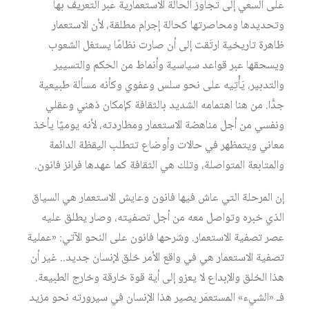
على السعي إلى تجاوز الحالة الاستعمارية عبر التعريف بها
وتحديدها ومحاصرتها كحالة إجرام مطلقة، لأن الاستعمار
ظاهرة تاريخية ارتَقت إلى أن صارت نظامًا يستغل الشعوب
ويسحقها عبر قواعد سياسية وأنماط من الحكم والتسيير
والتدبير، يَأُتِيه على نحو سلس وعفوي وكأنه مسألة طبيعية
جدًّا. من هنا اهتمامه الشديد بالثقافة كإمكان ذهني وعقلي
ونفسي من أجل مناهضة الاستعمار ومطاردته، لأنه يوميًا يأخذ
معاني ويتمظهر في حالات وأوضاع تتطلب اليقظة الدائمة
والمتابعة المتواصلة، وتلك هي الثقافة كما عهدها فرانز فانون.
إن المرحلة التي عاش فيها فانون وعايش الاستعمار هي السياق
الذي خبره وتواصل معه من أجل تصفيته، وصار يطلق عليه
عصر تصفية الاستعمار. وشرحها فانون على النحو الآتي: «عملية
تصفية الاستعمار هي في واقع الأمر خلق لإنسان جديد.. غير أن
هذا الخلق والإبداع لا يعزو إلى أية قوة خارقة وخارج الطبيعة.
فـ «الشيء» المستعمَر يصير هذا الإنسان في سيرورته نحو مزيد