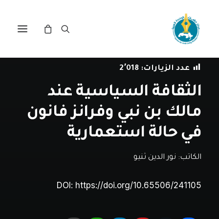
في
دراسات
•
24 يوليو، 2025
عدد الزيارات:
2٬018
الثقافة السياسية عند
مالك بن نبي وفرانز فانون
في حالة استعمارية
الكاتب:
نور الدين ثنيو
DOI:
https://doi.org/10.65506/241105