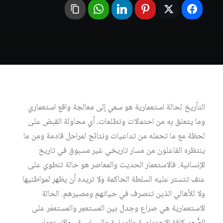
التأريخ لحالة استعمارية هو سعي إلى معالجة واقع استعماري
وما يتعلق به من احتمالات وتطلعات، أي محاولة القبض على
لحظة مع ما تحمله من تداعيات ونتائج لمراحل قادمة ومن ما
ينتظره الفاعلون من مسار تاريخي غير مسبوق في تاريخ
الإنسانية. فالاستعمار الحديث والمعاصر هو حالة تنطوي على
عنف تتستر عليه السلطة الحاكمة ولا تريده أن يظهر لمواطنيها
ولا للأهالي الذين تتصرف في حياتهم ومصيرهم. الحالة
الاستعمارية هي صراع وجدل بين المستعمِر والمستعمَر على