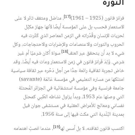
الثورة
[17]
فرانز فانون (1925 – 1961)
، مناضل ومثقف ثائر لا على
الاستعمار فحسب بل على المؤسسة أيضًا لأنها جهاز مكبِّل
لحريات الإنسان وقُدُراته في الزمن المعاصر الذي كَثُرت فيه
الحروب والثورات والاعتصامات والإضرابات والاحتجاجات، وكل
[18]
شيء لا بد أن يتحقق عبر العنف
سواءٌ أكان شرعيًا أم غير
شرعي. وُلِدَ فَرانز فانون في زمن الاستعمار ومات فيه أيضًا، وقد
خاض تجربة ثقافية رائعة جدًّا من أجل دَحْره عبر ثقافة سياسية
امتلكها من مساره التعليمي في مؤسسة عَالمَة (savante)
جامعة فرنسية وفي مؤسسة استشفائية في الجزائر المُحتلة
التي وصلها عام 1953، وبدأ يزاول نشاطه الطّبي كمحلل
نفساني ومعالج للأمراض العقلية في مستشفى جوان فيل
بمدينة البُلَدية التي مكث فيها إلى سنة 1956.
[19]
اكتسب فانون ثقافته، لا بل أسس لها
، عندما انصبّ اهتمامه