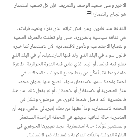
الأخير وعلى صعيد الوصف والتعريف، فإن كل تصفية استعمار
[22]
هو نجاح وانتصار»
.
الثقافة عند فانون، ومن خلال تراثه الذي نقرأه ونعيد قراءته،
هي ثقافة سياسية بالضرورة، حتى ولو تعلقت بالمعرفة العلمية
والقضايا الاجتماعية والأمور الاقتصادية، لأن الاستعمار كما خبره
فانون سواء في البلد الذي ولد فيها المارتينيك، أو في البلد الذي
تعلم فيه فرنسا، أو البلد الذي عاين فيه الثورة الجزائرية، ظاهرة
عامة ومطلقة، تُمَكِّن من ربط جميع الجوانب والمجالات في
لحمة واحدة اسمها الاستعمار، سواء أفصح عنها بعنوان محدد
مثل العنصرية أو الاستغلال أو الاحتلال، أم لم يفعل ذلك. من هنا،
فالعنصرية، كما ناضل ضدها فانون، هي موضوع وشكل في
اللحظة الاستعمارية وما أعقبها من نظام إمبريالي عالمي. وبما أن
العنصرية حالة ثقافية يعيشها في اللحظة الواحدة المستعمَر
والمستعمِر مُوَلِّدة حالة استعمارية، تجد تعبيرها الجوهري في
النظرة الدونية والذَّات المركزية والمعاملة غير الإنسانية.