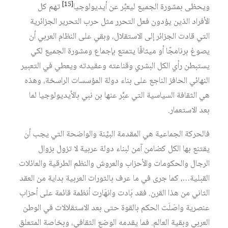
[15]
ويحظى بمشورة الجميع ليعبِّر عن أيديولوجيا
تهم كل
الأفراد الذين يؤدون فعل التحرر مثل حرب التحرير الجزائرية
التي قادت الجزائر إلى الاستقلال، وبقي على النظام العربي أن
يصوغ برنامجًا أو ميثاقًا يتمتع بإجماع ومشورة الجميع لكي
يستبطن رأي الكل البشري وقناعته وعقيدته ويعطي في التعبير
النهائي الحافز الناجع على بناء دولة المؤسسات الراسخة، وهذه
هي الثقافة السياسية التي عبَّر عنها بن نبي بالأيديولوجيا لما
بعد الاستعمار.
فالحركة الجماعية هي المقدمة البيِّنة والواضحة التي يجب أن
يقتنع بها الكل كضامن آمن لبناء دولة عربية لا تزول بزوال
الرجال والحكومات والأحزاب والعروش والنظم الطرقية والعائلات
القبلية…، كما جرى في ما عرف بالثورات العربية بداية من العقد
الثاني من هذا القرن. فقد بَادت وانهَارت أنظمة قائمة على أحزاب
عنصرية واصَلَت الحكم بالقوة حتى بعد الاستقلالات في الوطن
العربي وبقية العالم. فما يقدمه الوضع الثقافي، وبخاصة المتعلق