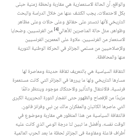
والواقع، أن الحالة الاستعمارية هي مقاربة ولحظة زمنية حبلى
بكل الاحتمالات، يجب الكشف عنها من خلال الدراسة والبحث
التاريخي لأنها تتستر على حقائق وعلى حالات وعلى مظاهر
[4]
وظواهر، مثل حالة المناصرين للأهالي
من الفرنسيين، وضحايا
الاستعمار من الفرنسيين، علاوة على المعمرين الفرنسيين
والإصلاحيين من مسلمي الجزائر في الحركة الوطنية الثورية
منها والمحافظة.
الثقافة السياسية هي بالتعريف ثقافة حديثة ومعاصرة لها
مسارها التاريخي ولها ما يبررها في الجزائر التي كانت مستعمرة
فرنسية، فالانتقال والتأثير والاحتكاك موجود وينتظر دائمًا
مزيدًا من الإفصاح والظهور حتى انفجار الثورة التحريرية الكبرى
التي عاصرها الكاتبان والمفكران مالك بن نبي وفرانز فانون.
فالثقافة السياسية من هذا المنظور هي مقاربة وموضوع في
الوقت نفسه، وأفضل ما تبين لنا درجة الوعي الذي كانت عليه
أطراف فاعلة ومقاومة في الجزائر لحظة ما بعد الحرب العالمية