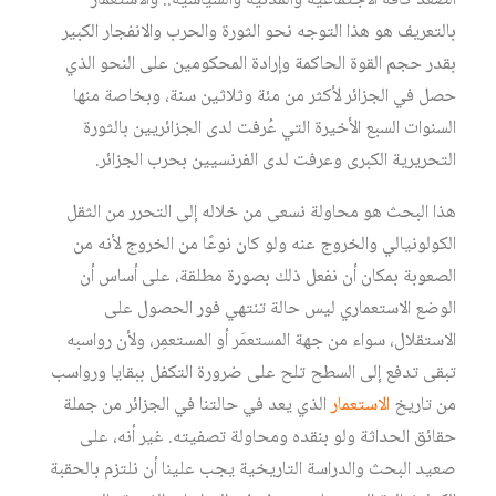
الصُّعد كافة الاجتماعية والمدنية والسياسية.. والاستعمار
بالتعريف هو هذا التوجه نحو الثورة والحرب والانفجار الكبير
بقدر حجم القوة الحاكمة وإرادة المحكومين على النحو الذي
حصل في الجزائر لأكثر من مئة وثلاثين سنة، وبخاصة منها
السنوات السبع الأخيرة التي عُرفت لدى الجزائريين بالثورة
التحريرية الكبرى وعرفت لدى الفرنسيين بحرب الجزائر.
هذا البحث هو محاولة نسعى من خلاله إلى التحرر من الثقل
الكولونيالي والخروج عنه ولو كان نوعًا من الخروج لأنه من
الصعوبة بمكان أن نفعل ذلك بصورة مطلقة، على أساس أن
الوضع الاستعماري ليس حالة تنتهي فور الحصول على
الاستقلال، سواء من جهة المستعمَر أو المستعمِر، ولأن رواسبه
تبقى تدفع إلى السطح تلح على ضرورة التكفل ببقايا ورواسب
من تاريخ
الاستعمار
الذي يعد في حالتنا في الجزائر من جملة
حقائق الحداثة ولو بنقده ومحاولة تصفيته. غير أنه، على
صعيد البحث والدراسة التاريخية يجب علينا أن نلتزم بالحقبة