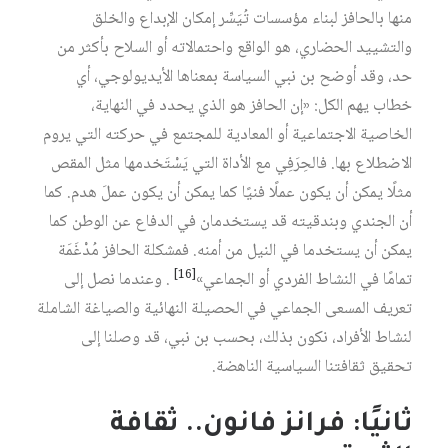
منها بالحافز لبناء مؤسسات تُيَسِّر إمكان الإبداع والخلق
والتشييد الحضاري، هو الواقع واحتمالاته أو السلاح بأكثر من
حد، وقد أوضح بن نبي السياسة بمعناها الأيديولوجي، أي
خطاب يهم الكل: «إن الحافز هو الذي يحدد في النهاية،
الخاصية الاجتماعية أو المعادية للمجتمع في حركته التي يروم
الاضطلاع بها. فالحِرَفِي مع الأداة التي يَسْتَخدمها مثل المقص
مثلًا يمكن أن يكون عملًا فنيًا كما يمكن أن يكون عملَ هدم. كما
أن الجندي وبندقيته قد يستخدمان في الدفاع عن الوطن كما
يمكن أن يستخدما في النيل من أمنه. فمشكلة الحافز مُدْغَمَة
[16]
تمامًا في النشاط الفردي أو الجماعي»
. وعندما نصل إلى
تعريف المسعى الجماعي في الحصيلة النهائية والصياغة الشاملة
لنشاط الأفراد، نكون بذلك، بحسب بن نبي، قد وصلنا إلى
تحقيق ثقافتنا السياسية الناهضة.
ثانيًا: فرانز فانون.. ثقافة