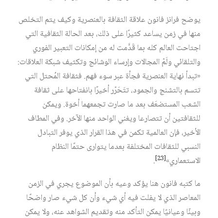
يوضح فرانز فانون علاقة الثقافة بالعنصرية وكيف يتم التخلص
منها في زمن يساعد كثيرًا على ذلك، بعد الحالة الثقافية التي
اجتاحت العالم كله بما قَدَّمت له من إمكانات التعبير الفوري
والتلقائي ولَمّ المجالات وإرساء الوشائج وتكثيف شبكة العلاقات:
«تبدأ نهاية العنصرية فجأة عبر سوء فهم. فثقافة المُحتل التي
تتسم بالتشنج والجمود، تتَحَرّر أخيرًا بانفتاحها على ثقافة
الشعب المستضعَف بعد ما صارت تجمعهما أخوة. ويمكن
للثقافتين أن تتصارعا ويغني الواحد منها الآخر. وفي المطاف
الأخير، فإن العالمية تكمن في هذا القرار الذي يوفر التبادل
النسبي للثقافات المختلفة بعدما يتوارى حتمًا النظام
[23]
الاستعماري»
.
ما كتبه فانون هنا يؤكد وعيه بأن الموضوع يجري في الزمن
المعاصر الذي لا يفلت فيه أي شيء وأن كل شيء صار واضحًا
وبينًا وعيانيًا يمكن التأكد منه وتقديم الشواهد عنه، ولا يمكن