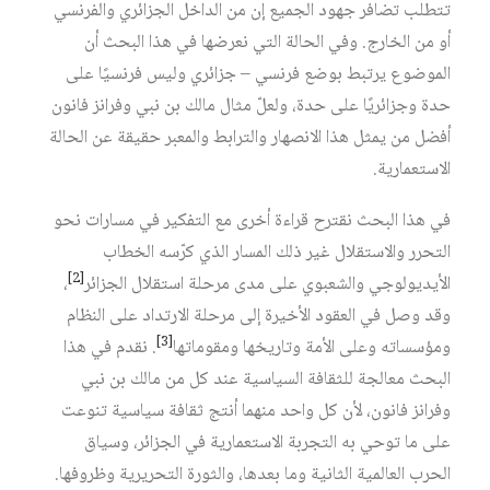
تتطلب تضافر جهود الجميع إن من الداخل الجزائري والفرنسي
أو من الخارج. وفي الحالة التي نعرضها في هذا البحث أن
الموضوع يرتبط بوضع فرنسي – جزائري وليس فرنسيًا على
حدة وجزائريًا على حدة، ولعلّ مثال مالك بن نبي وفرانز فانون
أفضل من يمثل هذا الانصهار والترابط والمعبر حقيقة عن الحالة
الاستعمارية.
في هذا البحث نقترح قراءة أخرى مع التفكير في مسارات نحو
التحرر والاستقلال غير ذلك المسار الذي كرّسه الخطاب
[2]
الأيديولوجي والشعبوي على مدى مرحلة استقلال الجزائر
،
وقد وصل في العقود الأخيرة إلى مرحلة الارتداد على النظام
[3]
ومؤسساته وعلى الأمة وتاريخها ومقوماتها
. نقدم في هذا
البحث معالجة للثقافة السياسية عند كل من مالك بن نبي
وفرانز فانون، لأن كل واحد منهما أنتج ثقافة سياسية تنوعت
على ما توحي به التجربة الاستعمارية في الجزائر، وسياق
الحرب العالمية الثانية وما بعدها، والثورة التحريرية وظروفها.