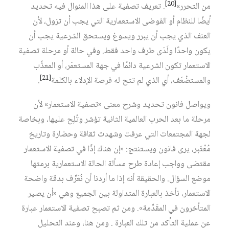
[20]
من التحرر»
. تعريف تصفية على هذا المنوال فيه تحديد
أيضًا للنظام أو الفوضى الاستعمارية التي يجب أن تزول، لأن
العنف الذي يجب أن يبرر ويسوغ ويستحق الشرعية يجب أن
يكون واحدًا ولَدَى طرف واحد فقط. وفي حالة أو مرحلة تصفية
الاستعمار تكون الشرعية دائمًا في جهة المستعمَر، أو المعذَّب
[21]
والمستضْعَف، أي الذي لم تتح له فرصة الإدلاء بالكلمة
.
ويواصل فانون تحديد وشرح معنى «تصفية الاستعمار» لأن
مرحلة ما بعد الحرب العالمية الثانية تؤشر وتُلِح عليها، وبخاصة
لجهة المجتمعات التي عرفت وشهدت ثقافة وحضارة وتاريخ
مُعْتَبر، يرى فانون ويستنتج: «إن هناك إذًا في تصفية الاستعمار
مقتضى وواجب إعادة طرح مسألة الحالة الاستعمارية برمتها
موضع السؤال. والحقيقة أنه إذا ما أردنا أن نُعَرِّف بدقة واضحة
الاستعمار، نأخذ بالعبارة المتداولة بين الجميع وهي «أن يصير
المتأخرون في المقَدِّمة». ومن ثم تصبح تصفية الاستعمار عبارة
عن عملية التأكد من تلك العبارة . ومن هنا، وعند التحليل