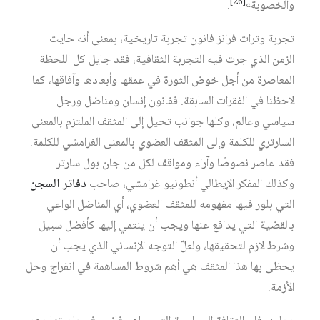
[26]
والخصوبة»
.
تجربة وتراث فرانز فانون تجربة تاريخية، بمعنى أنه حايث
الزمن الذي جرت فيه التجربة الثقافية، فقد جايل كل اللحظة
المعاصرة من أجل خوض الثورة في عمقها وأبعادها وآفاقها، كما
لاحظنا في الفقرات السابقة. ففانون إنسان ومناضل ورجل
سياسي وعالم، وكلها جوانب تحيل إلى المثقف الملتزم بالمعنى
السارتري للكلمة وإلى المثقف العضوي بالمعنى الغرامشي للكلمة.
فقد عاصر نصوصًا وآراء ومواقف لكل من جان بول سارتر
وكذلك المفكر الإيطالي أنطونيو غرامشي، صاحب
دفاتر السجن
التي بلور فيها مفهومه للمثقف العضوي، أي المناضل الواعي
بالقضية التي يدافع عنها ويجب أن ينتمي إليها كأفضل سبيل
وشرط لازم لتحقيقها، ولعلّ التوجه الإنساني الذي يجب أن
يحظى بها هذا المثقف هي أهم شروط المساهمة في انفراج وحل
الأزمة.