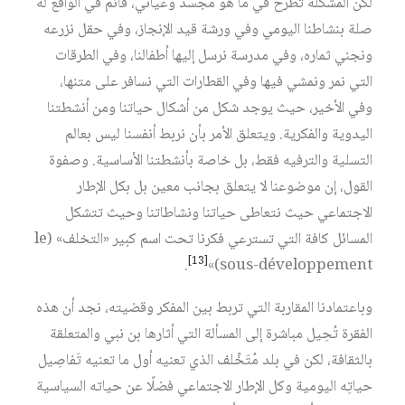
لكن المشكلة تطرح في ما هو مجسد وعياني، قائم في الواقع له
صلة بنشاطنا اليومي وفي ورشة قيد الإنجاز، وفي حقل نزرعه
ونجني ثماره، وفي مدرسة نرسل إليها أطفالنا، وفي الطرقات
التي نمر ونمشي فيها وفي القطارات التي نسافر على متنها،
وفي الأخير، حيث يوجد شكل من أشكال حياتنا ومن أنشطتنا
اليدوية والفكرية. ويتعلق الأمر بأن نربط أنفسنا ليس بعالم
التسلية والترفيه فقط، بل خاصة بأنشطتنا الأساسية. وصفوة
القول، إن موضوعنا لا يتعلق بجانب معين بل بكل الإطار
الاجتماعي حيث نتعاطى حياتنا ونشاطاتنا وحيث تتشكل
المسائل كافة التي تسترعي فكرنا تحت اسم كبير «التخلف» (le
[13]
.
sous-développement)»
وباعتمادنا المقاربة التي تربط بين المفكر وقضيته، نجد أن هذه
الفقرة تُحِيل مباشرة إلى المسألة التي أثارها بن نبي والمتعلقة
بالثقافة، لكن في بلد مُتَخِّلف الذي تعنيه أول ما تعنيه تَفاصِيل
حياتِه اليومية وكل الإطار الاجتماعي فضلًا عن حياته السياسية