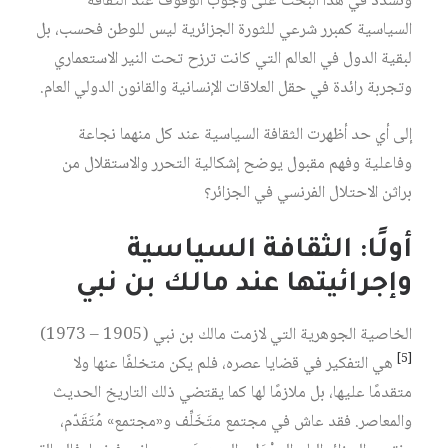
ونشدد في هذا البحث على وجوب الوقوف عند الثقافة
السياسية كمبرر شرعي للثورة الجزائرية ليس للوطن فحسب، بل
لبقية الدول في العالم التي كانت ترزح تحت النير الاستعماري
وتجربة رائدة في حقل العلاقات الإنسانية والقانون الدولي العام.
إلى أي حد أظهرت الثقافة السياسية عند كل منهما نجاعة
وفاعلية وفهم مقبول يوضح إشكالية التحرر والاستقلال من
براثن الاحتلال الفرنسي في الجزائر؟
أولًا: الثقافة السياسية
وإجرائيتها عند مالك بن نبي
الخاصية الجوهرية التي لازمت مالك بن نبي (1905 – 1973)
[5]
هي التفكير في قضايا عصره، فلم يكن متخلفًا عنها ولا
متقدمًا عليها، بل ملازمًا لها كما يقتضي ذلك التاريخ الحديث
والمعاصر. فقد عاش في مجتمع متَخَلِّف و«مجتمع» مُتَقَدّم،