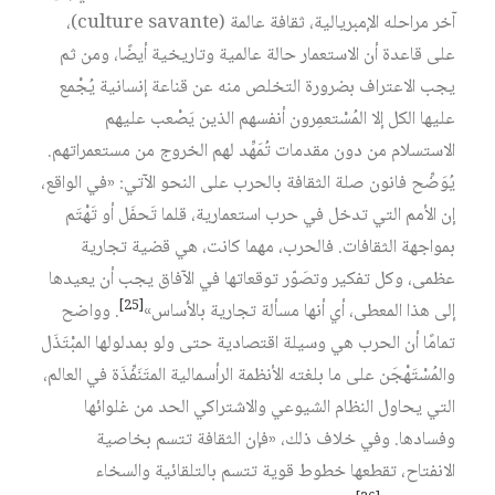
آخر مراحله الإمبريالية، ثقافة عالمة (culture savante)،
على قاعدة أن الاستعمار حالة عالمية وتاريخية أيضًا، ومن ثم
يجب الاعتراف بضرورة التخلص منه عن قناعة إنسانية يُجْمع
عليها الكل إلا المُسْتعمِرون أنفسهم الذين يَصْعب عليهم
الاستسلام من دون مقدمات تُمَهِّد لهم الخروج من مستعمراتهم.
يُوَضِّح فانون صلة الثقافة بالحرب على النحو الآتي: «في الواقع،
إن الأمم التي تدخل في حرب استعمارية، قلما تَحفَل أو تَهْتَم
بمواجهة الثقافات. فالحرب، مهما كانت، هي قضية تجارية
عظمى، وكل تفكير وتصَوّر توقعاتها في الآفاق يجب أن يعيدها
[25]
إلى هذا المعطى، أي أنها مسألة تجارية بالأساس»
. وواضح
تمامًا أن الحرب هي وسيلة اقتصادية حتى ولو بمدلولها المبْتَذَل
والمُسْتَهْجَن على ما بلغته الأنظمة الرأسمالية المتَنَفِّذَة في العالم،
التي يحاول النظام الشيوعي والاشتراكي الحد من غلوائها
وفسادها. وفي خلاف ذلك، «فإن الثقافة تتسم بخاصية
الانفتاح، تقطعها خطوط قوية تتسم بالتلقائية والسخاء