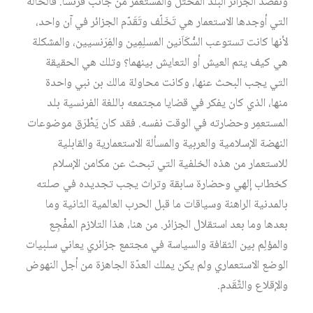
ونقصد الجزائر البلد المحْتَل والمستعمَر من جانب فرنسا. فالحالة
التي أوجدها الاستعمار هي تَخَلّف وتَقَدّم الجزائر في آن واحد،
لأنها كانت تستوعب السُّكَاَنين المسلِمِين والفِرَنسيين، والمشكلة
هي كيف يتم العيش أو التعايش بينهما؟ وتلك هي الحقيقة
التي يجب البحث عنها، وكانت محاولة مالك بن نبي واحدة
منها، الذي كان يفكر في قضايا مجتمعه باللغة الفرنسية بلد
المستعمِر وحضارته في الوقت نفسه. فقد كان يَطْرَق موضوعات
النهضة الإسلامية والعربية والمسألة الاستعمارية والقابلية
للاستعمار من هذه الخلفية التي تبحث عن مكامن الإسلام
كخطاب إلهي وحضارة سابقة وتراث يجب تجديده في صلته
بالمدنية الراهنة وسياقات ما قبل الحرب العالمية الثانية وما
بعدها وما بعد استقلال الجزائر. من هنا، هذا التلازم المفْجِع
والمؤلِم بين الثقافة والسياسة في مجتمع جزائري يعاني سلبيات
الوضع الاستعماري ولم يكن يملك العدّة الجاهزة من أجل النهوض
والإقلاع والتَّقَدم.