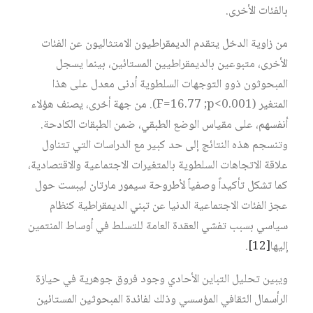
علاقة الاتجاهات السلطوية بالمتغيرات الاجتماعية والاقتصادية،
كما تشكل تأكيداً وصفياً لأطروحة سيمور مارتان ليبست حول
عجز الفئات الاجتماعية الدنيا عن تبني الديمقراطية كنظام
سياسي بسبب تفشي العقدة العامة للتسلط في أوساط المنتمين
إليها‏
[12]
.
ويبين تحليل التباين الأحادي وجود فروق جوهرية في حيازة
الرأسمال الثقافي المؤسسي وذلك لفائدة المبحوثين المستائين
ضمن صفوف الديمقراطيين والسلطويين، حيث يتميز هؤلاء
المحبطون بحصولهم على مستوى تعليمي مرتفع مقارنة
بالأشخاص ذوي التوجهات الامتثالية (F=10.86 ; p<0.001).
أما في ما يخص الوضع العائلي، فإن الفئة العازبة تشكل ما يقارب
40 بالمئة في فئة الديمقراطيين المستائين ويتميزون بشكل
كبير من ذوي التوجهات الأخرى. وبالنظر إلى المستوى الثقافي
والوضع العائلي، من الطبيعي أن يسجل هؤلاء المعدلات الدنيا
في عدد الأطفال (F=11.59 ; p<0.001). وتشير النتائج إلى