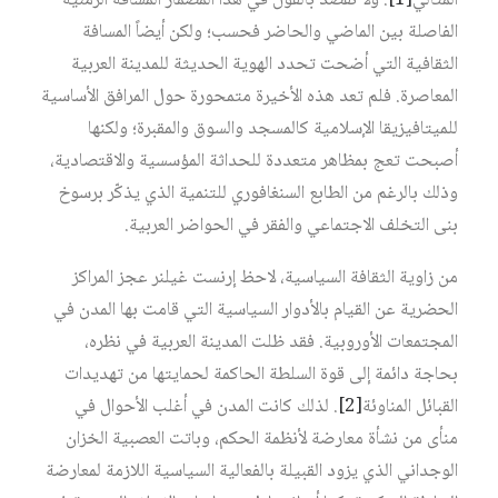
المثالي‏
[1]
. ولا نقصد بالقول في هذا المضمار المسافة الزمنية
الفاصلة بين الماضي والحاضر فحسب؛ ولكن أيضاً المسافة
الثقافية التي أضحت تحدد الهوية الحديثة للمدينة العربية
المعاصرة. فلم تعد هذه الأخيرة متمحورة حول المرافق الأساسية
للميتافيزيقا الإسلامية كالمسجد والسوق والمقبرة؛ ولكنها
أصبحت تعج بمظاهر متعددة للحداثة المؤسسية والاقتصادية،
وذلك بالرغم من الطابع السنغافوري للتنمية الذي يذكّر برسوخ
بنى التخلف الاجتماعي والفقر في الحواضر العربية.
من زاوية الثقافة السياسية، لاحظ إرنست غيلنر عجز المراكز
الحضرية عن القيام بالأدوار السياسية التي قامت بها المدن في
المجتمعات الأوروبية. فقد ظلت المدينة العربية في نظره،
بحاجة دائمة إلى قوة السلطة الحاكمة لحمايتها من تهديدات
القبائل المناوئة‏
[2]
. لذلك كانت المدن في أغلب الأحوال في
منأى من نشأة معارضة لأنظمة الحكم، وباتت العصبية الخزان
الوجداني الذي يزود القبيلة بالفعالية السياسية اللازمة لمعارضة