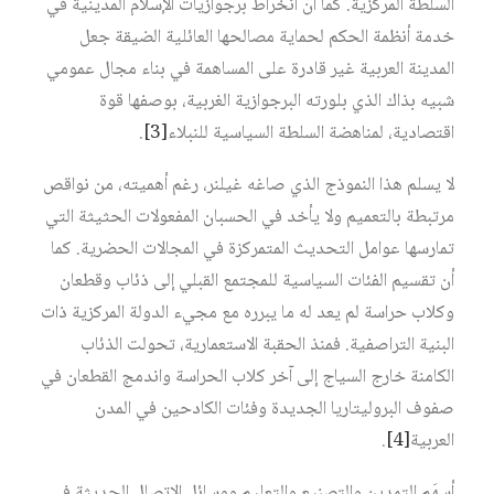
السلطة المركزية. كما أن انخراط برجوازيات الإسلام المدينية في
خدمة أنظمة الحكم لحماية مصالحها العائلية الضيقة جعل
المدينة العربية غير قادرة على المساهمة في بناء مجال عمومي
شبيه بذاك الذي بلورته البرجوازية الغربية، بوصفها قوة
اقتصادية، لمناهضة السلطة السياسية للنبلاء‏
[3]
.
لا يسلم هذا النموذج الذي صاغه غيلنر، رغم أهميته، من نواقص
مرتبطة بالتعميم ولا يأخد في الحسبان المفعولات الحثيثة التي
تمارسها عوامل التحديث المتمركزة في المجالات الحضرية. كما
أن تقسيم الفئات السياسية للمجتمع القبلي إلى ذئاب وقطعان
وكلاب حراسة لم يعد له ما يبرره مع مجيء الدولة المركزية ذات
البنية التراصفية. فمنذ الحقبة الاستعمارية، تحولت الذئاب
الكامنة خارج السياج إلى آخر كلاب الحراسة واندمج القطعان في
صفوف البروليتاريا الجديدة وفئات الكادحين في المدن
العربية‏
[4]
.
أسهَم التمدين والتصنيع والتعليم ووسائل الاتصال الحديثة في