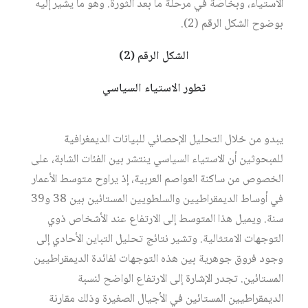
الخصوص من ساكنة العواصم العربية، إذ يراوح متوسط الأعمار
في أوساط الديمقراطيين والسلطويين المستائين بين 38 و39
سنة. ويميل هذا المتوسط إلى الارتفاع عند الأشخاص ذوي
التوجهات الامتثالية. وتشير نتائج تحليل التباين الأحادي إلى
وجود فروق جوهرية بين هذه التوجهات لفائدة الديمقراطيين
المستائين. تجدر الإشارة إلى الارتفاع الواضح لنسبة
الديمقراطيين المستائين في الأجيال الصغيرة وذلك مقارنة
بالفئات الأخرى.
من زاوية الدخل يتقدم الديمقراطيون الامتثاليون عن الفئات
الأخرى، متبوعين بالديمقراطيين المستائين، بينما يسجل
المبحوثون ذوو التوجهات السلطوية أدنى معدل على هذا
المتغير (F=16.77 ;p<0.001). من جهة أخرى، يصنف هؤلاء
أنفسهم، على مقياس الوضع الطبقي، ضمن الطبقات الكادحة.
وتنسجم هذه النتائج إلى حد كبير مع الدراسات التي تتناول