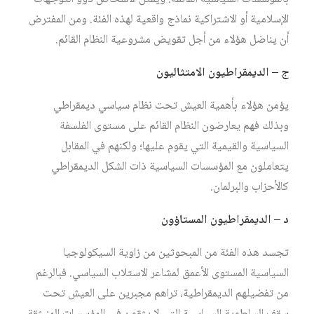
الإسلامية أو الاشتراكية نماذج واقعية لهذه الفئة. ومن المفترض
أن يناضل هؤلاء من أجل تقويض مشروعية النظام القائم.
ج – الديمقراطيون الامتثاليون
يؤمن هؤلاء بأهمية العيش تحت نظام سياسي ديمقراطي
وبذلك فهم يعارضون النظام القائم على مستوى الفلسفة
السياسية والقيمية التي يقوم عليها؛ ولكنهم في المقابل
يتعاملون مع المؤسسات السياسية ذات الشكل الديمقراطي
كالأحزاب والبرلمان.
د – الديمقراطيون المستاؤون
تجسد هذه الفئة من المبحوثين من زاوية السيكولوجيا
السياسية المستوى الأعمق لمشاعر الاستلاب السياسي. فبالرغم
من تفضيلهم الديمقراطية، تراهم مجبرين على العيش تحت