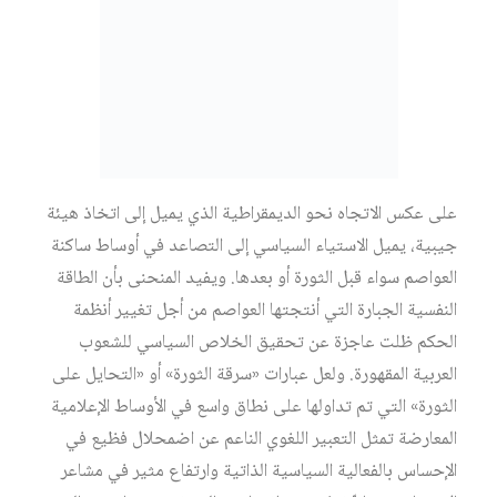
العواصم سواء قبل الثورة أو بعدها. ويفيد المنحنى بأن الطاقة
النفسية الجبارة التي أنتجتها العواصم من أجل تغيير أنظمة
الحكم ظلت عاجزة عن تحقيق الخلاص السياسي للشعوب
العربية المقهورة. ولعل عبارات «سرقة الثورة» أو «التحايل على
الثورة» التي تم تداولها على نطاق واسع في الأوساط الإعلامية
المعارضة تمثل التعبير اللغوي الناعم عن اضمحلال فظيع في
الإحساس بالفعالية السياسية الذاتية وارتفاع مثير في مشاعر
الاستياء، وبخاصّة في مرحلة ما بعد الثورة. وهو ما يشير إليه
بوضوح الشكل الرقم (2).
الشكل الرقم (2)
تطور الاستياء السياسي
يبدو من خلال التحليل الإحصائي للبيانات الديمغرافية
للمبحوثين أن الاستياء السياسي ينتشر بين الفئات الشابة، على