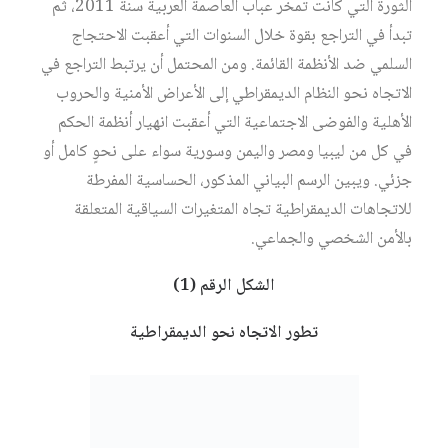
الثورة التي كانت تمخر عباب العاصمة العربية سنة 2011، ثم
تبدأ في التراجع بقوة خلال السنوات التي أعقبت الاحتجاج
السلمي ضد الأنظمة القائمة. ومن المحتمل أن يرتبط التراجع في
الاتجاه نحو النظام الديمقراطي إلى الأعراض الأمنية والحروب
الأهلية والفوضى الاجتماعية التي أعقبت انهيار أنظمة الحكم
في كل من ليبيا ومصر واليمن وسورية سواء على نحوٍ كامل أو
جزئي. ويبين الرسم البياني المذكور، الحساسية المفرطة
للاتجاهات الديمقراطية تجاه المتغيرات السياقية المتعلقة
بالأمن الشخصي والجماعي.
الشكل الرقم (1)
تطور الاتجاه نحو الديمقراطية
على عكس الاتجاه نحو الديمقراطية الذي يميل إلى اتخاذ هيئة
جيبية، يميل الاستياء السياسي إلى التصاعد في أوساط ساكنة