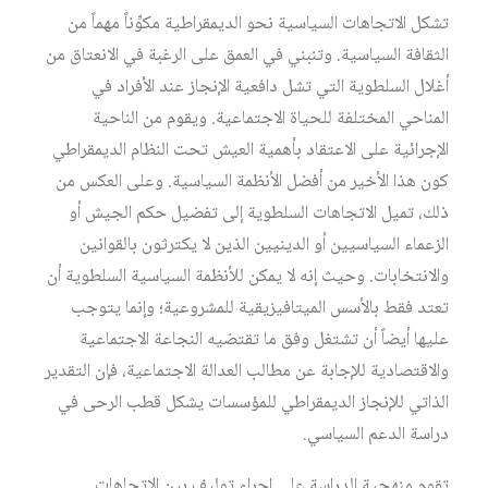
تشكل الاتجاهات السياسية نحو الديمقراطية مكوِّناً مهماً من
الثقافة السياسية. وتنبني في العمق على الرغبة في الانعتاق من
أغلال السلطوية التي تشل دافعية الإنجاز عند الأفراد في
المناحي المختلفة للحياة الاجتماعية. ويقوم من الناحية
الإجرائية على الاعتقاد بأهمية العيش تحت النظام الديمقراطي
كون هذا الأخير من أفضل الأنظمة السياسية. وعلى العكس من
ذلك، تميل الاتجاهات السلطوية إلى تفضيل حكم الجيش أو
الزعماء السياسيين أو الدينيين الذين لا يكترثون بالقوانين
والانتخابات. وحيث إنه لا يمكن للأنظمة السياسية السلطوية أن
تعتد فقط بالأسس الميتافيزيقية للمشروعية؛ وإنما يتوجب
عليها أيضاً أن تشتغل وفق ما تقتضيه النجاعة الاجتماعية
والاقتصادية للإجابة عن مطالب العدالة الاجتماعية، فإن التقدير
الذاتي للإنجاز الديمقراطي للمؤسسات يشكل قطب الرحى في
دراسة الدعم السياسي.
تقوم منهجية الدراسة على إجراء توليف بين الاتجاهات