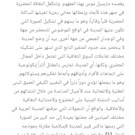
يقصده مارسيل موس بهذا المفهوم. وتتكفل الثقافة الحضرية
في صهر هذه الأبعاد وإعطائها معاني رمزية تعيشها الساكنة
الحضرية قلباً وقالباً؛ وهو ما يسهم في تشكيل الصورة التي
تكون عليها المدينة في الواقع الموضوعي للتحضر من جهة
وفي الوجدان الجمعي من جهة أخرى. بيد أن وضع المدينة
لا ينحصر عند حدود المتغير التابع الذي تسهر على تشكيله
مختلف تفاعلات السوق الثقافية التي تعتمل داخل المجال
الحضري، ولكنها، أي المدينة، تمارس بالمقابل آثاراً إيكولوجية
على اتجاهات الأفراد وأذواقهم وأنماط تفكيرهم وسلوكاتهم،
وهو ما يجعلها تؤدي دوراً بارزاً في التغيير الكيفي العميق للبنى
العقلية والانفعالية عند الأجيال الصاعدة من خلال انتشالهم من
أساليب التنشئة المبنية على الخضوع والامتثالية الثقافية
والأخلاقية. والواقع أن التحولات التي عرفتها المدينة العربية في
مختلف الميادين قد جعلتها بعيدة إلى حد كبير من الصورة
التي رسمها ماكس فيبر للمدينة الإسلامية مقارنة بنموذجه