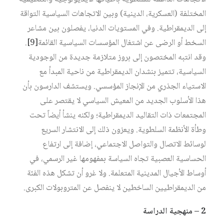
المختلفة (العسكرية، الدينية) وبين الاتجاهات السياسية التواقة
إلى الديمقراطية. وفي المستويات الدنيا، يفصلون بين مشاعر
السخط أو الرضى عن اشتغال المؤسسات السياسية القائمة‏
[9]
.
وقد انتبه المختصون إلى بروز متلازمة جديدة من الوجودية
السياسية، تتميز بنشدان الديمقراطية من ناحية المبدأ مع
الاستياء الجذري من الإنجاز المؤسسي. ويستشف الدارسون بأن
هذا الأسلوب الجديد من المعيش السياسي لا يقتصر على
المجتمعات ذات التقاليد الديمقراطية؛ ولكنه ينشأ أيضاً تحت
وطأة الأنظمة السلطوية. ويعزون ذلك إلى الانتشار السريع
لوسائط الاتصال والتواصل الاجتماعي، إضافة إلى ارتفاع
الحساسية العصبية تجاه السياسة بمفهومها غير الرسمي، في
أوساط الأجيال المدينية المتعلمة. ولا غرو أن تشكل هذه الفئة
من الديمقراطيين الساخطين لا ينفصل عن المتروبولات الكبرى.
2 – منهجية الدراسة