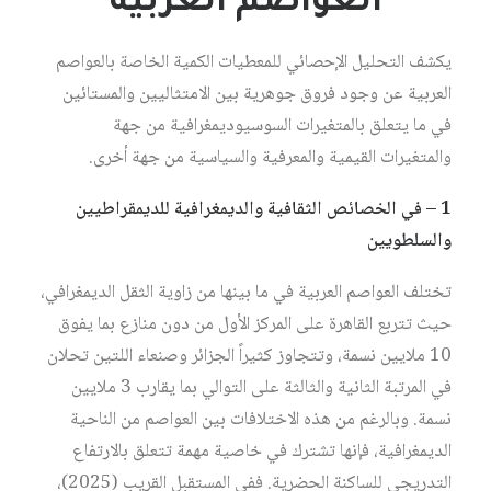
العواصم العربية
يكشف التحليل الإحصائي للمعطيات الكمية الخاصة بالعواصم
العربية عن وجود فروق جوهرية بين الامتثاليين والمستائين
في ما يتعلق بالمتغيرات السوسيوديمغرافية من جهة
والمتغيرات القيمية والمعرفية والسياسية من جهة أخرى.
1 – في الخصائص الثقافية والديمغرافية للديمقراطيين
والسلطويين
تختلف العواصم العربية في ما بينها من زاوية الثقل الديمغرافي،
حيث تتربع القاهرة على المركز الأول من دون منازع بما يفوق
10 ملايين نسمة، وتتجاوز كثيراً الجزائر وصنعاء اللتين تحلان
في المرتبة الثانية والثالثة على التوالي بما يقارب 3 ملايين
نسمة. وبالرغم من هذه الاختلافات بين العواصم من الناحية
الديمغرافية، فإنها تشترك في خاصية مهمة تتعلق بالارتفاع
التدريجي للساكنة الحضرية. ففي المستقبل القريب (2025)،