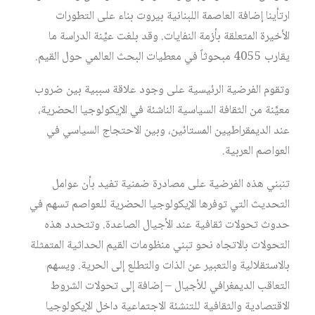
ارتأينا إضافة العاصمة اللبنانية بيروت بناء على التطورات
الأخيرة المتعلقة بأزمة النفايات. وقد بلغت عيِّنة الدراسة ما
يقارب 4055 مبحوثاً في معطيات البحث العالمي حول القيم.
وتقوم الفرضية الرئيسية على وجود علاقة سببية بين ضروب
معيَّنة من الثقافة السياسية الناشئة في الإيكولوجيا الحضرية،
عند الديمقراطيين المستائين، وبين الاحتجاج السياسي في
العواصم العربية.
تنبني هذه الفرضية على مصادرة ضمنية تفيد بأن عوامل
التحديث التي توفرها الإيكولوجيا الحضرية للعواصم تسهم في
حدوث تحولات ثقافية عند الأجيال الصاعدة. وتتحدد هذه
التحولات بالاتجاه نحو تبني منظومات القيم الحداثية المتمثلة
بالاستقلالية والتعبير عن الذات والتطلع إلى الحرية. ويسهم
التعاقب الديمغرافي للأجيال – إضافة إلى تحولات الشروط
الاقتصادية والثقافية للتنشئة الاجتماعية داخل الإيكولوجيا