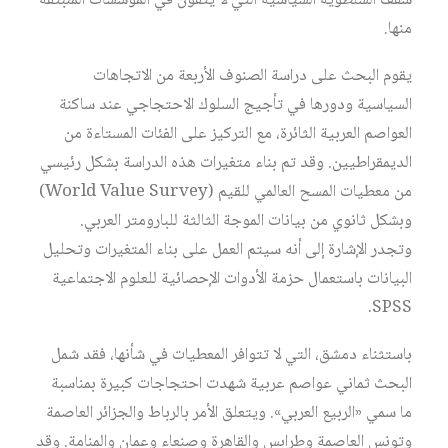
سقف السلطوية السياسية التي لا يثقون في المؤسسات المنبثقة
منها.
يقوم البحث على دراسة الصنوف الأربعة من الاتجاهات
السياسية ودورها في تأجيج السلوك الاحتجاجي عند ساكنة
العواصم العربية الثائرة، مع التركيز على الفئات المستاءة من
الديمقراطيين. وقد تم بناء متغيرات هذه الدراسة بشكل رئيسي
من معطيات المسح العالمي للقيم (World Value Survey)
وبشكل ثانوي من بيانات الموجة الثالثة للبارومتر العربي.
وتجدر الإشارة إلى أنه سيتم العمل على بناء المتغيرات وتحليل
البيانات باستعمال حزمة الأدوات الإحصائية للعلوم الاجتماعية
SPSS.
باستثناء دمشق، التي لا تتوافر المعطيات في شأنها، فقد شمل
البحث ثماني عواصم عربية شهدت احتجاجات كبيرة بمناسبة
ما سمي «الربيع العربي». ويتعلق الأمر بالرباط والجزائر العاصمة
وتونس العاصمة وطرابس والقاهرة وصنعاء وعمان والمنامة. وقد