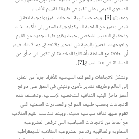
المعرفي، على تغير جوهري في كيفية النظرة إلى العالم، وعلى
المستوى القيمي، على تغير في طريقة تقييم الأشياء
ومعيرتها‏
[6]
. ويصاحب تلبية الحاجات الفيزيولوجية انتقال
قيمي يتميز من الناحية السيكولوجية بالسعي إلى تأكيد الذات
وتحقيق الاعتبار الشخصي. حيث يظهر طيف جديد من القيم
والتوجهات، تتميز بالرغبة في التحرر والانعتاق. وما لا شك فيه،
أن العلاقة مع السلطة بأشكالها المختلفة لن تكون في منأى من
المساءلة في هذا السياق‏
[7]
.
وتشكل الاتجاهات والمواقف السياسية للأفراد جزءاً من النظرة
إلى العالم وطريقة تقدير الأمور، وتنبني في العمق على دوافع
أعمق داخل البنية الثقافية للشخصية الإنسانية. وتختلف هذه
الاتجاهات بحسب طبيعة الدوافع والمصادرات الضمنية التي
تقوم عليها ثقافة سياسية معينة. وبينما تتناسب القيم العقلانية
مع أنماط من الاتجاهات السياسية التي ترفض المشروعية
السماوية والمناقبية وتدعم المشروعية العقلانية للديمقراطية