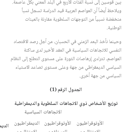
بين قوسين إلى نسبة الفئات الأربع في البلد المعني بكل عاصمة.
ويلاحظ أيضاً أن العواصم العربية قيد الدراسة تسجل نسباً
منخفضة نسبياً من التوجهات السلطوية مقارنة بالعينات
الوطنية.
وحينما نأخذ البعد الزمني في الحسبان، من أجل رصد الاقتصاد
النفسي للاتجاهات السياسية في العقد الأخير لدى ساكنة
العواصم، تتراءى إرهاصات الثورة على مستوى التطلع إلى النظام
السياسي الديمقراطي من جهة وعلى مستوى تصاعد الاستياء
السياسي من جهة أخرى.
الجدول الرقم (1)
توزيع الأشخاص ذوي الاتجاهات السلطوية والديمقراطية
الاتجاهات السياسية
الأوتوقراطيون
الأوتوقراطيون
الديمقراطيون
الديم