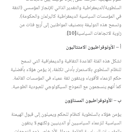
السلطوية/الديمقراطية والتقدير الذاتي للإنجاز المؤسسي (الثقة
في المؤسسات السياسية الديمقراطية كالبرلمان والحكومة).
وتسمح هذه التوليفة بتصنيف المواطنين إلى أربع فئات من
زاوية الاتجاهات السياسية‏
[10]
:
أ – الأوتوقراطيون الامتثاليون
تشكل هذه الفئة القاعدة الثقافية والديمغرافية التي تسمح
للنظام السلطوي بالاستمرار بأدنى تكلفة، إذ يؤمن هؤلاء بأفضلية
حكم الزعماء الأقوياء ويثقون ثقة عمياء في المؤسسات القائمة.
كما أنهم ينسجمون مع النموذج السيكولوجي للعبودية الطوعية.
ب – الأوتوقراطيون المستاؤون
يؤمن هؤلاء بالسلطوية كنظام للحكم ويميلون إلى قبول الهيمنة
السياسية للزعماء السياسيين أو الدينيين ولكنهم لا يثقون
بالمؤسسات السياسية القائمة. ويمثّل الأشخاص ذوو التوجهات