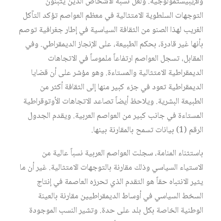
والإيبيستمولوجية. ولعل نسبة الأشخاص الذين يتبنون
التوجهات السلطوية الامتثالية في معظم العواصم تؤكد التآكل
الغريب لهذا الصنو من الثقافة السياسية في إطار جغرافية توصم
بأنها غير قادرة، بحكم الطبيعة، على الإنجاز الديمقراطي. وفي
المقابل، تسجل العواصم ارتفاعاً ملموساً في الاتجاهات
الديمقراطية الامتثالية والمستاءة. وهو مؤشر على أن قضايا
الديمقراطية تعود في جزء كبير منها إلى الثقافة أكثر من
الطبيعة البشرية. ويلاحظ أيضاً تصاعد الاتجاهات الأوتوقراطية
المستاءة في جانب كبير من العواصم العربية. ويقدم الجدول
الرقم (1) بيانات تسمح بالمقارنة بينها.
باستثناء المنامة، سجلت العواصم العربية نسباً عالية من
الاستياء السياسي وذلك مقارنة بالتوجهات الامتثالية. غير أن ما
يثير الانتباه حقاً هو التقدم الذي تحرزه العاصمة في إنتاج
السخط السياسي في أوساط الديمقراطيين مقارنة بالعينة
الوطنية الخاصة بكل بلد على حدة. وتشير النسب الموجودة