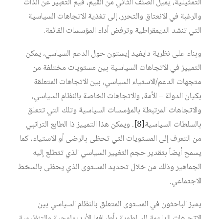
التمثيلية، يميل الصنف الثاني من القيم، قيم التعبير عن الذات
والرغبة في الانعتاق والتحرر، إلى تغذية الاتجاهات السياسية
التي تنشد الديمقراطية وترفض أداء المؤسسات القائمة.
وبناء على نظرية دايفيد إيستون حول الدعم السياسي، يمكن
التمييز في الاتجاهات السياسية بين مستويات مختلفة من
متجهات الدعم/الاستياء السياسي، بين الاتجاهات المتعلقة
بكيان الدولة – الأمة، والاتجاهات الخاصة بالنظام السياسي،
والاتجاهات المرتبطة بالمؤسسات السياسية وتلك التي تتعلق
بالسلطات السياسية‏
[8]
. ويمكن هذا التمييز ذا الطابع التراتبي
من التعرف إلى المستويات التي تحظى بالرضى أو الاستياء، كما
يسمح أيضاً بتقدير حجم التغيير السياسي الذي تتطلع إليه
الجماهير وذلك من خلال تحديد المستوى الذي يحظى بالسخط
الاجتماعي.
يميز الباحثون في المستوى المتعلق بالنظام السياسي بين
الاتجاهات الداعمة للسلطوية بأطيافها الأيديولوجية والتنظيمية