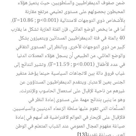
غياب فروق دالة بين الاتجاهات السياسية حينما يؤخذ متغير
الجنس بعين الاعتبار. ويتقدم الديمقراطيون المستاؤون عن
غيرهم من ناحية الإقبال على استعمال الحاسوب والإنترنت،
وهو ما ينبئ بنتائج مهمة على مستوى إعادة النظر في
المسلَّمات التي تقوم عليها سلطة الزعماء الدينيين والسياسيين.
فالإقبال على الإبحار في العوالم الافتراضية قد أسهم في إعادة
صياغة مفهوم المجال العمومي عند الشباب المتعلم في الوطن
العربي، صياغة نقدية‏
[13]
.
يبدو أن العوامل الديمغرافية المساعدة على التعبئة السياسية في
العواصم العربية تنعقد بالدرجة الأولى، لفائدة الأشخاص ذوي
التوجهات الديمقراطية المستاءة، متبوعين على التوالي
بالسلطويين المستائين والديمقراطيين الامتثاليين، بينما يحتل
السلطويون الامتثاليون الدرجة الأخيرة. ويتضح أن الخصائص
الديمغرافية التي كشف عنها تحليل المعطيات، تنسجم مع
الخصائص المميزة للديمقراطيين المستائين في سياقات ثقافية