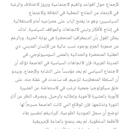
الإجماع حول القواعد والقيم الاجتماعية وبروز الاختلاف والرغبة
في الابتعاد من النماذج النمطية في الثقافة والاجتماع
السياسيين؛ وهو ما يفتح الباب على مصراعيه أمام الاستقلالية
في إنتاج الأفكار وتبني الاتجاهات والمواقف السياسية. لذلك
يمكن القول بأن الديمغرافيا المتحضرة هي بوابة الحرية. وبالرغم
من صعوبة الجزم بوجود نسب عالية من الإنسان المديني، ذي
العقلية المتحضرة والحداثية بالمعنى السوسيولوجي، في
المدينة العربية؛ فإن الاتجاهات السياسية في العاصمة تؤكد أن
الاجتماع السياسي لم يعد مؤسساً على التشابه والإجماع. ويبدو
أن السلطة المتغطرسة للزعيم، قد ساعدت في غفلة منه، على
خلق سيكولوجيا جمعية ترغب في الاستعاضة عن العشيرة
الأبوية بالعشيرة الأخوية وتطالبه بالرحيل. وبصرف النظر عن آثار
الثورة ونتائجها، فإن الوقائع التي كانت العاصمة مسرحاً لها
توضح أن سجل العبودية الطوعية، كبراديغم لتفسير بقاء
الأنظمة السلطوية، لم يعد يتمتع بالمناعة الإمبريقية