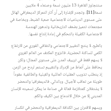
ستتجاوز القاهرة 13 مليون نسمة وصنعاء 4 ملايين
نسمة‏
[11]
. وتجدر الإشارة إلى أن آثار التمركز الديمغرافي الهائل
على مستوى الديناميات الاجتماعية صعبة الضبط، وبخاصة في
مجتمعات تتميز بضعف التاريخانية وتدهور الهندسة
الاجتماعية الكفيلة بالتحكم في إعادة إنتاج نفسها.
بالطبع، لا ينتج التغيير الاجتماعي والثقافي الفوري من الارتفاع
الكمي للساكنة الحضرية، فالنزوح المكثف من العالم القروي
لا يسهم فقط في ترييف المدن على مستوى المجال؛ ولكن
يحافظ على أنماط من الإدراك والتقييم تستمر لردح من الزمن،
إذ يتطلب تذويب العقليات العائلية والقبلية والطائفية عقوداً
طويلة من تعاقب الأجيال. وبالتالي، فالديمغرافيا والتحضر
لا يشتغلان كمتلازمة فعالة في صناعة ما يمكن تسميته الإنسان
المديني إلا من خلال الاندماج بين الكيف والكم.
ويسهم الاقتران بين الكثافة الديمغرافية والتحضر في انكسار