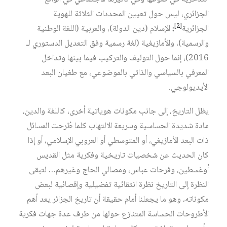
الجزائري، ليس حول تعيين المحددات الثلاثة للهوية
[2]
الجزائرية‏
:
الإسلام (دين الدولة)، والعربية (اللغة الوطنية
والرسمية)، والأمازيغية (لغة رسمية وفق التعديل الدستوري لـ
2016)، إنما حول التوليف والتركيب فيما بينها وتداخل
المعرفي بالسياسي والذاتي بالموضوعي، مع طغيان البعد
الأيديولوجي.
يظل التاريخ، إلى جانب مكونات هوياتية أخرى، كاللغة والدين،
مادة شديدة الحساسية وسريعة الالتهاب كلما طُرحت المسائل
ذات البعد الأمازيغي، أو المتوسطي أو العروبي الإسلامي، أو إذا
كان الحديث عن شخصيات تاريخية وفكرية مثل القديس
أوغسطين، وفرحات عباس، ومصالي الحاج وغيرهم… لتبقى
النظرة إلى التاريخ نظرة انتقائية تفضيلية وإقصائية لبعض
مكوناته، وهو ما يجعلنا أمام حقيقة أن تاريخ الجزائر يعد أهم
الأطروحات الحساسة المتنازع حولها من طرف عدة جهات فكرية