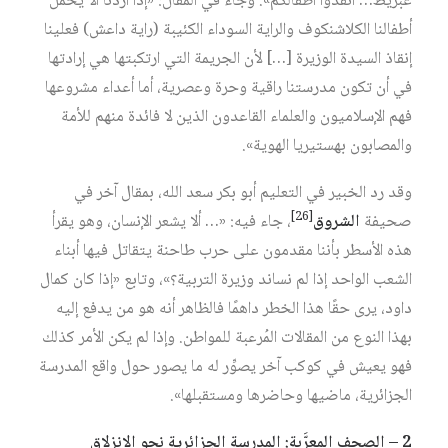
غبريط… أنقذوا أطفالكم». وجاء في المقال: «إذا أردنا ألّا يحمل
أطفالنا الكلاشنكوف والراية السوداء الكئيبة (راية داعش) فعلينا
إنقاذ السيدة الوزيرة […] لأن الجريمة التي ارتكبتها هي إرادتها
في أن تكون مدرستنا راقية وحرة وعصرية، أما أعداء مشروعها
فهم الإسلاميون والعلماء القاعدون الذين لا فائدة منهم للأمة
والمصابون بهستيريا الهوية».
وقد رد الخبير في التعليم أبو بكر سعد الله، بمقال آخر في
[26]
صحيفة
الشروق
، جاء فيه: «… ألا يشعر الإنسان، وهو يقرأ
هذه الأسطر بأننا مقدمون على حرب طاحنة يتقاتل فيها أبناء
الشعب الواحد إذا لم نساند وزيرة التربية؟»، وتابع «إذا كان كمال
داود، يرى حقًا هذا الخطر داهمًا فالظاهر أنه هو من يدفع إليه
بهذا النوع من المقالات المُرعبة للمواطن. وإذا لم يكن الأمر كذلك
فهو يعيش في كوكب آخر يصوِّر له ما يصور حول واقع المدرسة
الجزائرية، ماضيها وحاضرها ومستقبلها».
2 – الصحف المعرَّبة: المدرسة الجزائرية نحو الانزلاق