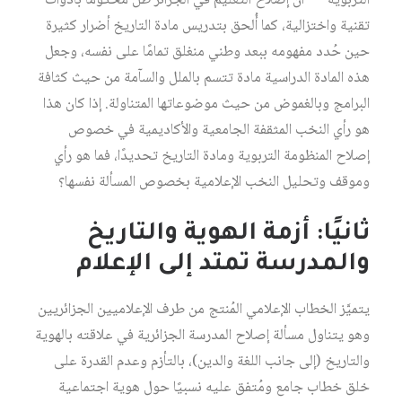
التربوية‏
أن إصلاح التعليم في الجزائر ظل محكومًا بأدوات
تقنية واختزالية، كما أُلحق بتدريس مادة التاريخ أضرار كثيرة
حين حُدد مفهومه ببعد وطني منغلق تمامًا على نفسه، وجعل
هذه المادة الدراسية مادة تتسم بالملل والسآمة من حيث كثافة
البرامج وبالغموض من حيث موضوعاتها المتناولة. إذا كان هذا
هو رأي النخب المثقفة الجامعية والأكاديمية في خصوص
إصلاح المنظومة التربوية ومادة التاريخ تحديدًا، فما هو رأي
وموقف وتحليل النخب الإعلامية بخصوص المسألة نفسها؟
ثانيًا: أزمة الهوية والتاريخ
والمدرسة تمتد إلى الإعلام
يتميَّز الخطاب الإعلامي المُنتج من طرف الإعلاميين الجزائريين
وهو يتناول مسألة إصلاح المدرسة الجزائرية في علاقته بالهوية
والتاريخ (إلى جانب اللغة والدين)، بالتأزم وعدم القدرة على
خلق خطاب جامع ومُتفق عليه نسبيًا حول هوية اجتماعية