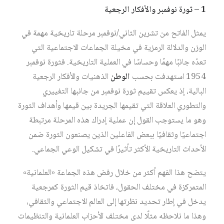
1 – ثورة نوفمبر والأفكار الرجعية
يمثل الفاتح من تشرين الثاني/نوفمبر مرحلة تاريخية مهمة في
الوزن والدلالة الرمزية في مخيلة الجماعات الاجتماعية التي
تعدّه جانبًا مهمًا وحساسًا في العملية التاريخية. فثورة نوفمبر
1954 استهدفت بحسب
الوطن
الذهنيات والأفكار الرجعية
البالية، إذ يعكس تقييم ثورة نوفمبر من جانبها التغييري
والتطوري العلاقة التي تقيمها الجريدة بين قيمها وأهداف الثورة
وهو ما يستوجب القول إن عملية إدراك هذه المرحلة مرتبطة
اجتماعيًا وثقافيًا ببعض الفاعلين الذين يصنعون الثورة ضمن
الأحداث التاريخية الأكثر تأثيرًا في تشكيل الوعي الجماعي.
يتضح هذا الفهم أكثر من خلال رفض هذه الجماعة «العلمانية»
المتمركزة في مختلف الحقول، فاتخاذ قيم الثورة كمرجعية
يدخل في إطار تحديد نظرتها إلى العالم الاجتماعي والثقافي،
وهذا ما نلاحظه مثلًا لدى مختلف الأحزاب العلمانية والتنظيمات