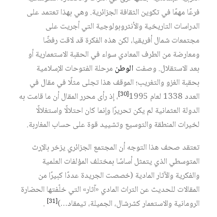
فرعًا مهمًا في تكوين الثقافة الجزائرية. وهي بهذا تعتمد على
الدراسات التاريخية والأنثروبولوجية التي أجريت على
مجتمعات شمال أفريقيا، لكن هذه الفكرة قد لاقت رفضًا
ومعارضة من الطرف المعادي سواء في الحقبة الاستعمارية أو
بعد الاستقلال. وصفت
الوطن
مرحلة الفتوحات الإسلامية
بحقبة الغزو والتغريب؛ الموقف هذا تجلى مثلًا في مقال في
[30]
العدد 1338 لعام 1995‏
، إذ رأى محرر المقال أن ما قامت به
الدولة العثمانية لم يكن تحريرًا وإنما كان احتلالًا واستغلالًا
لخيرات المنطقة والتوسيع وتشييد قوة على حساب المغاربة.
تعتقد صحف هذا التوجه أن المجتمع الجزائري يزخر بالإرث
المتوسطي الذي يتمثل أساسًا بمختلف المؤلفات العلمية
والفكرية والآثار المادية (خصصت الجريدة عددًا كبيرًا من
المقالات للحديث عن التراث المادي «آثار» التي خلّفتها الحضارة
[31]
الرومانية والاستعمار كشرشال، الجميلة، تيمقاد…)‏
.