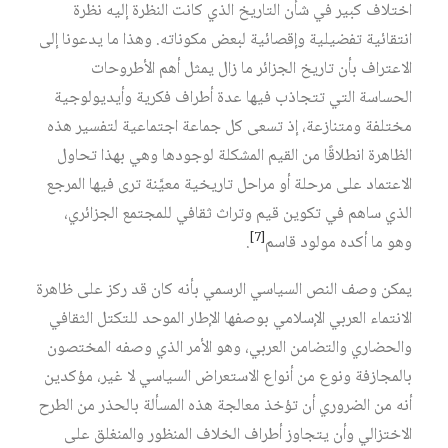
اختلاف كبير في شأن التاريخ الذي كانت النظرة إليه نظرة
انتقائية تفضيلية وإقصائية لبعض مكوناته. وهذا ما يدعونا إلى
الاعتراف بأن تاريخ الجزائر ما زال يمثل أهم الأطروحات
الحساسة التي تتجاذب فيها عدة أطراف فكرية وأيديولوجية
مختلفة ومتنازعة، إذ تسعى كل جماعة اجتماعية لتفسير هذه
الظاهرة انطلاقًا من القيم المشكلة لوجودها وهي بهذا تحاول
الاعتماد على مرحلة أو مراحل تاريخية معيَّنة ترى فيها المرجع
الذي ساهم في تكوين قيم وتراث ثقافي للمجتمع الجزائري،
[7]
وهو ما أكده مولود قاسم‏
.
يمكن وصف النص السياسي الرسمي بأنه كان قد ركز على ظاهرة
الانتماء العربي الإسلامي بوصفها الإطار الموحد للتكتل الثقافي
والحضاري والتضامن العربي، وهو الأمر الذي وصفه المختصون
بالمجازفة ونوع من أنواع الاستعراض السياسي لا غير، مؤكدين
أنه من الضروري أن تؤخذ معالجة هذه المسألة بالحذر من الطرح
الاختزالي وأن يتجاوز أطراف الخلاف المنظور والمنغلق على