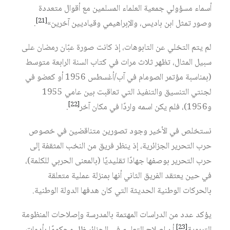
أسماء مسؤولي جمعية العلماء المسلمين مع أقوال متعددة
[21]
وصور تمثل ابن باديس، والإبراهيمي وقياديين آخرين»‏
.
لم يتم التخلي عن التابوهات، إذ كانت صورة عبّان رمضان على
سبيل المثال، تظهر ثلاث مرات في كتاب السنة الرابعة متوسط
(بمناسبة مؤتمر الصومام في آب/أغسطس 1956 أو كعضو في
لجنتي التنسيق والتنفيذ التي تعاقبت بين عامي 1955
[22]
و1956)، فلم يكن اسمه واردًا في مكان آخر‏
.
نستخلص في الأخير وجود تصورين متناقضين في خصوص
حرب التحرير الجزائرية، إذ ينظر فريق من النخب المثقفة إلى
حرب التحرير بوصفها جهادًا تقليديًا (بالمعنى الحربي للكلمة)،
في حين يعتقد الفريق الثاني أنها بمنزلة عملية متعلقة
بالحركات الوطنية الحديثة التي كان هدفها الدولة الوطنية.
يؤكد عدد من الدراسات المهتمة بالمدرسة وإصلاحات المنظومة
[23]