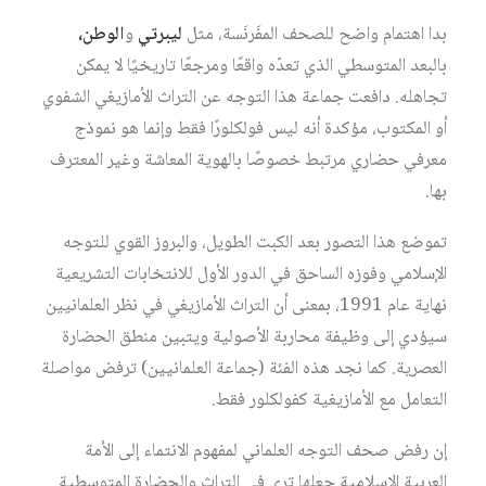
بدا اهتمام واضح للصحف المفَرنَسة، مثل
ليبرتي
و
الوطن،
بالبعد المتوسطي الذي تعدّه واقعًا ومرجعًا تاريخيًا لا يمكن
تجاهله. دافعت جماعة هذا التوجه عن التراث الأمازيغي الشفوي
أو المكتوب، مؤكدة أنه ليس فولكلورًا فقط وإنما هو نموذج
معرفي حضاري مرتبط خصوصًا بالهوية المعاشة وغير المعترف
بها.
تموضع هذا التصور بعد الكبت الطويل، والبروز القوي للتوجه
الإسلامي وفوزه الساحق في الدور الأول للانتخابات التشريعية
نهاية عام 1991، بمعنى أن التراث الأمازيغي في نظر العلمانيين
سيؤدي إلى وظيفة محاربة الأصولية ويتبين منطق الحضارة
العصرية. كما نجد هذه الفئة (جماعة العلمانيين) ترفض مواصلة
التعامل مع الأمازيغية كفولكلور فقط.
إن رفض صحف التوجه العلماني لمفهوم الانتماء إلى الأمة
العربية الإسلامية جعلها ترى في التراث والحضارة المتوسطية