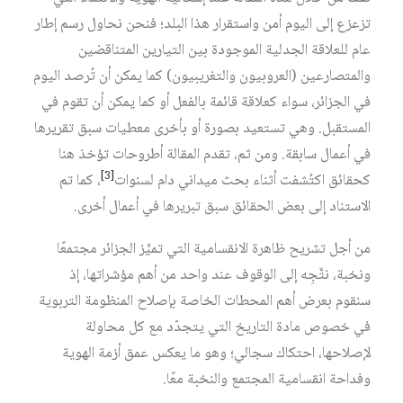
تزعزع إلى اليوم أمن واستقرار هذا البلد؛ فنحن نحاول رسم إطار
عام للعلاقة الجدلية الموجودة بين التيارين المتناقضين
والمتصارعين (العروبيون والتغريبيون) كما يمكن أن تُرصد اليوم
في الجزائر، سواء كعلاقة قائمة بالفعل أو كما يمكن أن تقوم في
المستقبل. وهي تستعيد بصورة أو بأخرى معطيات سبق تقريرها
في أعمال سابقة. ومن ثم، تقدم المقالة أطروحات تؤخذ هنا
[3]
كحقائق اكتُشفت أثناء بحث ميداني دام لسنوات‏
، كما تم
الاستناد إلى بعض الحقائق سبق تبريرها في أعمال أخرى.
من أجل تشريح ظاهرة الانقسامية التي تميِّز الجزائر مجتمعًا
ونخبة، نتَّجِه إلى الوقوف عند واحد من أهم مؤشراتها، إذ
سنقوم بعرض أهم المحطات الخاصة بإصلاح المنظومة التربوية
في خصوص مادة التاريخ التي يتجدّد مع كل محاولة
لإصلاحها، احتكاك سجالي؛ وهو ما يعكس عمق أزمة الهوية
وفداحة انقسامية المجتمع والنخبة معًا.