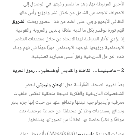
الأخرى المرتبطة بها، وهو ما يفسر رغبتها في الوصول إلى
الاعتراف الاجتماعي الشامل من خلال نشر وتوزيع رأس مالها
الثقافي الأيديولوجي. على الضد من هذا التصور ربطت
الشروق
قيَم ثورة نوفمبر بكل ما لديه علاقة بالدين والعروبة والقومية،
إذ تؤدي الأطر المعرفية لهذا الاتجاه من خلال معتقدات العناصر
الاجتماعية ورؤيتها للوجود الاجتماعي دورًا مهمًا في فهم وبناء
هذه المراحل التاريخية وفق أسس معيارية تصنيفية.
2 – ماسينيسا… الكاهنة والقديس أوغسطين… رموز الحرية
يعدّ تقييم الصحف المُفَرنَسة مثل
الوطن
و
ليبرتي
لبعض
الشخصيات التاريخية والفكربة نتيجة منطقية تعكس خلفيات
معرفية وأيديولوجية تبنتها وتدافع عنها من حيث إنها جزء يعبّر
ويدافع بمستويات وطرائق مختلفة عن جماعة مرجعية بنت
موقفًا وأفكارًا خاصة بها انطلاقًا من تصوراتها ونشاطها.
وصفت الجريدة
ماسينيسا
(
Massinisa
) بأنه رجل دولة