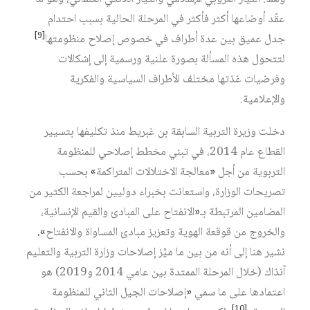
عقّد أوضاعها أكثر فأكثر في المرحلة الحالية بسبب احتدام
[9]
جدل عميق بين عدة أطراف في خصوص إصلاح منظومتها‏
لتتحول هذه المسألة بصورة علنية ورسمية إلى إشكالات
وفرضيات غذتها مختلف الأطراف السياسية والفكرية
والإعلامية.
دخلت وزيرة التربية السابقة بن غبريط منذ تكليفها بتسيير
القطاع عام 2014، في تبني مخطط إصلاحي للمنظومة
التربوية من أجل
«
معالجة الاختلالات المتراكمة
»
بحسب
تصريحات الوزارة، واستعانت بخبراء دوليين لمراجعة الكثير من
المضامين المرتبطة بـ
«
الانفتاح على المبادئ والقيم الإنسانية،
والخروج من قوقعة الهوية وتعزيز مبادئ المساواة والانفتاح
».
نشير هنا إلى أنه من بين ما ميَّز إصلاحات وزارة التربية والتعليم
آنذاك (خلال المرحلة الممتدة بين عامي 2014 و2019) هو
اعتمادها على ما سمي
«
إصلاحات الجيل الثاني للمنظومة
[10]