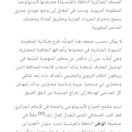
الصحف الجزائرية الناطقة بالفرنسية) معارضتها لأيديولوجيا
المنظومة التربوية، ودعت في المقابل إلى وضع نموذج عصري
يسمح باحترام الحريات الفردية وتطبيق العدالة ومختلف
العناصر التطورية.
لا يمكن بحسب صحف هذا التوجُّه طرح إشكالية المنظومة
التربوية الجزائرية في محتواها وأهدافها الثقافية الحضارية،
وهي ألحَّت على أن تناقش من منظور المنهجية المتَّبعة في
توصيل المعارف مُنتقدة بذلك أصحاب الاتجاه المحافظ الذين
يربطون النظام التربوي والتعليمي بأهداف ذات بُعد ثقافي
وحضاري ذي مرجعية عربية إسلامية محاولين بذالك إجهاض
كل المساعي الهادفة إلى إخراج المدرسة من النفق الضيق.
تبدو ملامح الصراع الأيديولوجي واضحة في الإعلام الجزائري،
[25]
فقد كتب الصحافي المثير للجدل كمال داود‏
مقالًا في
صحيفة
الوطن
الناطقة بالفرنسية تحت عنوان «أنقذوا بن