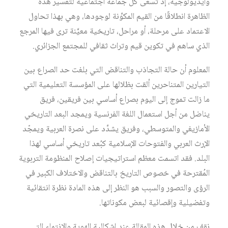
وأيديولوجية، إذ تسعى كل جماعة اجتماعية لتفسير هذه
الظاهرة انطلاقًا من القيم المكوِّنة لوجودها، وهي بهذا تحاول
الاعتماد على مرحلة، أو مراحل، تاريخية معيَّنة ترى فيها المرجع
الذي ساهم في تكوين قيم وتراث ثقافي للمجتمع الجزائري.
المعلوم أن حالة التجاذب والتناقض التي بلغت حد الصراع بين
التيارين المتناحرين ألقت بظلالها على المؤسسة التعليمية التي
ما زالت تموج إلى اليوم بصراع أساسي بين فريقين، فريق
يناضل من أجل استعمال اللغة الفرنسية ويمجد البعد التاريخي
الأمازيغي والمتوسطي، وفريق يشدِّد على نصرة العربية ويمجّد
الإرث العربي والفتوحات الإسلامية كبُعد تاريخي أساسي لهذا
البلد. فقد اتسمت معظم استراتيجيات إصلاح المنظومة التربوية
المُقترحة في خصوص التاريخ بالتناقض والاختلاف الكبير في
الرؤى والتصور والسبب هو النظر إلى هذه المادة نظرة انتقائية
وتفضيلية وإقصائية لبعض مكوناتها.
نقف من خلال هذه المقالة عند إشكالية الهوية والانتماء التي