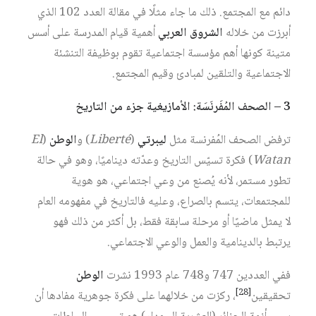
دائم مع المجتمع. ذلك ما جاء مثلًا في مقالة العدد 102 الذي
أبرزت من خلاله
الشروق العربي
أهمية قيام المدرسة على أسس
متينة كونها أهم مؤسسة اجتماعية تقوم بوظيفة التنشئة
الاجتماعية والتلقين لمبادئ وقيم المجتمع.
3 – الصحف المُفَرنَسَة: الأمازيغية جزء من التاريخ
ترفض الصحف المُفرنسة مثل
ليبرتي
(
Liberté
) و
الوطن
(
El
Watan
) فكرة تسيّس التاريخ وعدّته ديناميًا، وهو في حالة
تطور مستمر، لأنه يُصنع من وعي اجتماعي، هو هوية
للمجتمعات، يتسم بالصراع، وعليه فالتاريخ في مفهومه العام
لا يمثل ماضيًا أو مرحلة سابقة فقط، بل أكثر من ذلك فهو
يرتبط بالدينامية والعمل والوعي الاجتماعي.
ففي العددين 747 و748 عام 1993 نشرت
الوطن
[28]
تحقيقين‏
، ركزت من خلالهما على فكرة جوهرية مفادها أن