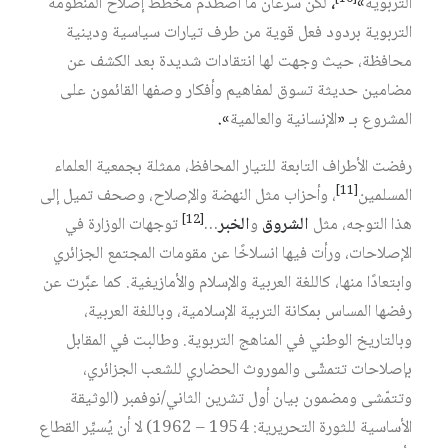
التربوية
»
،
لكن سرعان ما اصطدم مخطط إصلاح المنظومة
التربوية بردود فعل قوية من طرف تيارات سياسية ودينية
محافظة، حيث وجهت لها انتقادات شديدة بعد الكشف عن
مضامين حديثة تسوق لمفاهيم وأفكار وصفها القائمون على
المشروع بـ
«
الإنسانية والعالمية
».
رفضت الأطراف التابعة للتيار المحافظ، ممثلة بجمعية العلماء
[11]
المسلمين‏
، وأحزاب مثل النهضة والإصلاح، وصحف تميل إلى
[12]
هذا التوجه، مثل
الشروق
و
الخبر
…‏
توجهات الوزارة في
الإصلاحات، ورأت فيها انسلاخًا عن مقومات المجتمع الجزائري
وابتعادًا منها، كاللغة العربية والإسلام والأمازيغية. كما عبَّرت عن
رفضها المساس بمكانة التربية الإسلامية، وباللغة العربية،
وبالتاريخ الوطني في المناهج التربوية. وطالبت في المقابل
بإصلاحات تتمشّى والموروث الحضاري للشعب الجزائري،
وتتمّشى ومضمون بيان أول تشرين الثاني/نوفمبر (الوثيقة
الأساسية للثورة التحريرية: 1954 – 1962) لا أن يُسيِّر القطاع