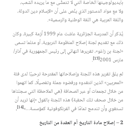
بأيديولوجيتها الخاصة التي لا تتمشّى مع ما يريده الشعب،
ولا مع مواد الدستور الذي ينُص على أن «الإسلام دين الدولة،
واللغة العربية هي اللغة الوطنية والرسمية».
يُذكر أن المدرسة الجزائرية عاشت عام 1999 أزمة كبيرة، وكان
ذلك مع تقديم لجنة إصلاح المنظومة التربوية، أو مثلما تسمى
«لجنة بن زاغو»، تقريرها النهائي إلى رئيس الجمهورية في آذار/
[13]
مارس 2001‏
.
لم يلقَ تقرير هذه اللجنة وإصلاحاتها المقترحة ترحيبًا لدى فئة
«المعربين» الذين انتقدوه ورفضوه جملة وتفصيلًا، كما اتهموا
من خلال تجمعات أو عبر الصحافة (هي الملاحظة التي سجلناها
من خلال صحف تلك الحقبة) هذه اللجنة بالقول «إنها تريد أن
[14]
تستقوي وأن تندمج تمامًا في الفرنكوفونية كمؤسسة…»‏
.
2 – إصلاح مادة التاريخ أم العقدة من التاريخ