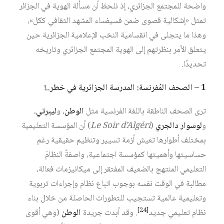
واضحة للمجتمع الجزائري، إذ نلحظ أن مسألة الهوية في الجزائر
تمثل «إشكالية قصوى ضمن فسيفساء المشهد الثقافي ككل»،
وهذا ما يتجلى في انقسامية النخب الإعلامية الجزائرية حين
يتعلق الأمر بنظرتهم إلى الهوية المجتمع الجزائري وتاريخه
تحديدًا.
1 – الصحف المُفرنسة: المدرسة الجزائرية في خطر..!
ترى الصحف الناطقة باللغة الفرنسية مثل
الوطن
، و
ليبرتي
،
و
لوسوار
دالجري
(
Le Soir d’Algéri
) أن المؤسسة التعليمية
بمختلف أطوارها تعيش أزمة تسيير وتنظيم حقيقية رغم
حساسيتها وأهميتها كمؤسسة اجتماعية، واصفةً النظامَ
التعليمي المنتهج بالضعيف المفتقر إلى ميكانيزمات فعالة،
مطالبة في الوقت نفسه بوجوب اتباع نظام وإجراءات تربوية
وتعليمية عالمية تستجيب للتطورات الحاصلة من خلال بناء
[24]
نظام تعليمي جديد‏
. وقد أبدت جريدة
الوطن
(وهي أقوى