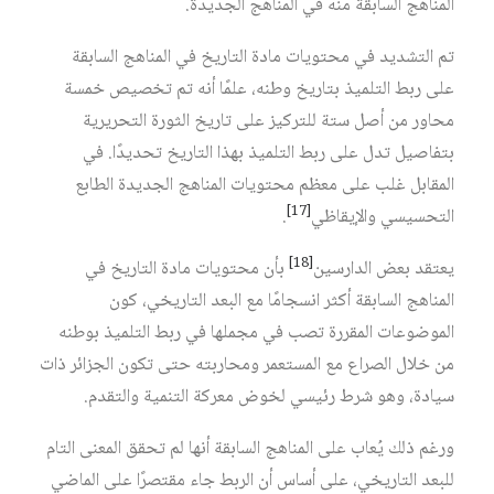
المناهج السابقة منه في المناهج الجديدة.
تم التشديد في محتويات مادة التاريخ في المناهج السابقة
على ربط التلميذ بتاريخ وطنه، علمًا أنه تم تخصيص خمسة
محاور من أصل ستة للتركيز على تاريخ الثورة التحريرية
بتفاصيل تدل على ربط التلميذ بهذا التاريخ تحديدًا. في
المقابل غلب على معظم محتويات المناهج الجديدة الطابع
[17]
التحسيسي والإيقاظي‏
.
[18]
يعتقد بعض الدارسين‏
بأن محتويات مادة التاريخ في
المناهج السابقة أكثر انسجامًا مع البعد التاريخي، كون
الموضوعات المقررة تصب في مجملها في ربط التلميذ بوطنه
من خلال الصراع مع المستعمر ومحاربته حتى تكون الجزائر ذات
سيادة، وهو شرط رئيسي لخوض معركة التنمية والتقدم.
ورغم ذلك يُعاب على المناهج السابقة أنها لم تحقق المعنى التام
للبعد التاريخي، على أساس أن الربط جاء مقتصرًا على الماضي