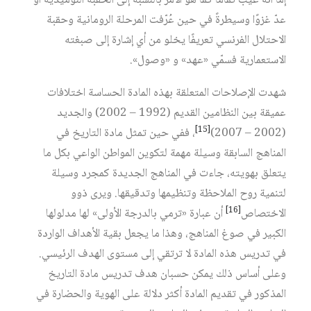
إما أنه غُيّب تمامًا كما هو الأمر بالنسبة إلى الحقبة النوميدية أو
عدّ غزوًا وسيطرةً في حين عُرّفت المرحلة الرومانية وحقبة
الاحتلال الفرنسي تعريفًا يخلو من أي إشارة إلى صبغته
الاستعمارية فسمّي «عهد» و «وصول».
شهدت الإصلاحات المتعلقة بهذه المادة الحساسة اختلافات
عميقة بين النظامين القديم (1992 – 2002) والجديد
[15]
(2002 – 2007)‏
، ففي حين تمثل مادة التاريخ في
المناهج السابقة وسيلة مهمة لتكوين المواطن الواعي بكل ما
يتعلق بهويته، جاءت في المناهج الجديدة كمجرد وسيلة
لتنمية روح الملاحظة وتنظيمها وتدقيقها. ويرى ذوو
[16]
الاختصاص‏
أن عبارة «ترمي بالدرجة الأولى» لها مدلولها
الكبير في صوغ المناهج، وهذا ما يجعل بقية الأهداف الواردة
في تدريس هذه المادة لا ترتقي إلى مستوى الهدف الرئيسي.
وعلى أساس ذلك يمكن حسبان هدف تدريس مادة التاريخ
المذكور في تقديم المادة أكثر دلالة على الهوية والحضارة في