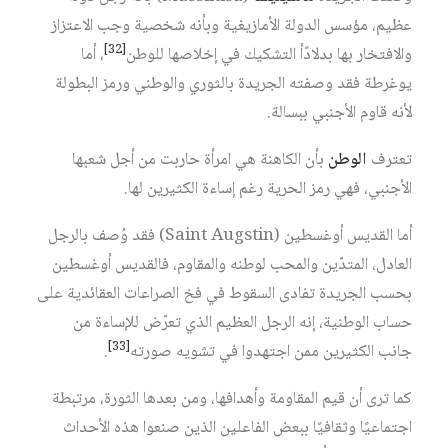
عظيم، مؤسس الدولة الأمازيغية وبأنه شخصية وجب الاعتزاز
[32]
والافتخار بها بدلادًأ التشكيك في إخلاصها للوطن‏
، أما
يوغرطة فقد وصفته الجريدة بالثوري والوطني ورمز البطولة
لأنه قاوم الأجنبي ببسالة.
تعترف
الوطن
بأن الكاهنة هي امرأة حاربت من أجل شعبها
الأجنبي، فهي رمز الحرية رغم إساءة الكثيرين لها.
أما القديس أوغسطين (Saint Augstin) فقد وُصف بالرجل
العادل، المتدّين والمحب لوطنه والمقاوم، فالقديس أوغسطين
بحسب الجريدة تفادى السقوط في فخ الصراعات العقائدية على
حساب الوطنية، إنه الرجل العظيم الذي تعرّض للإساءة من
[33]
جانب الكثيرين ممن اجتهدوا في تشويه صورته‏
.
كما ترى أن قيم المقاومة وأهدافها، ومن بعدها الثورة، مرتبطة
اجتماعيًا وثقافيًا ببعض الفاعلين الذين صنعوا هذه الأحداث