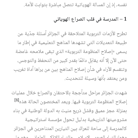
نفسه، إذ إن المسالة الهوياتية تتصل مباشرة بثوابت الأمة.
1 – المدرسة في قلب الصراع الهوياتي
تطرح الأزمات التربوية المتلاحقة في الجزائر أسئلة جدّية عن
طبيعة التعديلات التي تشهدها المناهج التعليمية في إطار ما
يسمى «إصلاح المنظومة التربوية» الذي تبقى ملامحه غامضة
حتى الآن إلا أنه يقابَل دائمًا بقدر كبير من التحفظ والتوجس،
وتنقسم الآراء في شأن إصلاح المناهج بين من يراها أداة تغريب
ومن يعتقد بأنها وسيلة للتحديث.
شهدت الجزائر مراحل متأججة بالاحتقان والصراع خلال عمليات
[8]
إصلاح المنظومة التربوية فيها. ويعد المختصون الحالة هذه‏
بمنزلة عجز عميق وفشل ذريع منيت به الدولة الوطنية في بناء
مشروعيتها التاريخية بدليل تحول مؤسسة استراتيجية
كالمدرسة إلى ساحة للعراك بين التيارين المتناحرين في الجزائر
وهما: التيار العروبي الإسلامي والتيار اللائكي العلماني، وهو ما