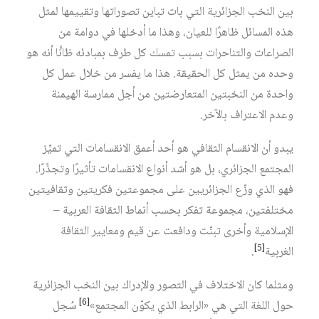
بين النخب الجزائرية التي بات تباين تصوراتها وتقييمها لمثل
هذه المسائل ظاهرًا للعيان، وهذا ما أدخلها في دوامة من
الصراعات والتناحرات بسبب تمسك كل طرف بمبادئه ظانًّا أنه هو
وحده من يمثل كل الحقيقة. هذا ما يفسر من خلال عمل كل
واحدة من النخبتين المتعارضتين من أجل ممارسة الهيمنة
وعدم الاعتراف بالآخر.
يبدو أن الانقسام الثقافي هو أحد أعمق الانقسامات التي تميِّز
المجتمع الجزائري، بل هو أشد أنواع الانقسامات تأثيرًا وتجذّرًا.
فهو الذي وزّع الجزائريين على مجموعتين فكريتين وثقافيتين
مختلفتين، مجموعة تفكر بحسب أنماط الثقافة العربية –
الإسلامية وأخرى تبنّت ودافعت عن قيم ومعايير الثقافة
[5]
الغربية‏
.
ومثلما كان الاختلاف في التصور والإدراك بين النخب الجزائرية
[6]
حول اللغة التي هي «الرابط الذي يكوّن المجتمع»‏
سُجل