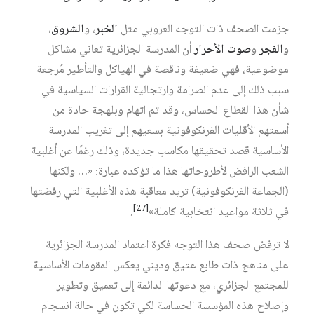
جزمت الصحف ذات التوجه العروبي مثل
الخبر
، و
الشروق
،
و
الفجر
و
صوت الأحرار
أن المدرسة الجزائرية تعاني مشاكل
موضوعية، فهي ضعيفة وناقصة في الهياكل والتأطير مُرجعة
سبب ذلك إلى عدم الصرامة وارتجالية القرارات السياسية في
شأن هذا القطاع الحساس، وقد تم اتهام وبلهجة حادة من
أسمتهم الأقليات الفرنكوفونية بسعيهم إلى تغريب المدرسة
الأساسية قصد تحقيقها مكاسب جديدة، وذلك رغمًا عن أغلبية
الشعب الرافض لأطروحاتها هذا ما تؤكده عبارة: «… ولكنها
(الجماعة الفرنكوفونية) تريد معاقبة هذه الأغلبية التي رفضتها
[27]
في ثلاثة مواعيد انتخابية كاملة»‏
.
لا ترفض صحف هذا التوجه فكرة اعتماد المدرسة الجزائرية
على مناهج ذات طابع عتيق وديني يعكس المقومات الأساسية
للمجتمع الجزائري، مع دعوتها الدائمة إلى تعميق وتطوير
وإصلاح هذه المؤسسة الحساسة لكي تكون في حالة انسجام