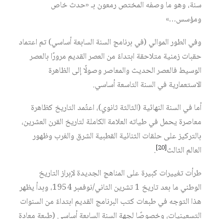
سنة، وهو ما وصفه المختص رمعون بـ «حدث خاص
ومؤسس…»
وفي الطور الموالي (في برنامج السنة السابعة أساسي) تم اعتماد
حقبات زمنية متلاحقة ابتداءً من العصر القديم مرورًا بالعصر
الوسيط فالعصر الحديث والمعاصر وصولًا إلى الظاهرة
الاستعمارية في السنة التاسعة أساسي.
أما في السنة النهائية (الثالثة ثانوي)، اعتُمد التاريخ كظاهرة
معاصرة يحمل في طياته العلامة الكاملة لتاريخ القرن العشرين،
بالتركيز على حلقات الثنائية القطبية الشرق والغرب وظهور
[20]
العالم الثالث‏
.
طرأت تغييرات كبيرة على المناهج الجديدة لإبراز التاريخ
الوطني ما بعد تاريخ 1 تشرين الثاني/نوفمبر 1954، وبدأ يظهر
هذا التوجه في طبعات كتب البرنامج القديم ابتداءً من السنوات
التسعينيات، وخصوصًا لجهة السنة السابعة أساسي (طبعة معادة