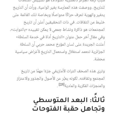
سبب أزمة الجزائر (العشرية السوداء) هو تسييس السلطات
للتاريخ، ووصفت هذه الممارسة بغير الواعية، ورأت أن التاريخ
يتغير والهوية تعرف حراكًا متواصلًا وبخاصة تلك القائمة على
خليط من الثقافات. في ذات التحقيقين أعلن أن تاريخ
المجتمعات هو ذاكرة ونشاط جمعي لا يمكن تقييده «بالثوابت»،
وفي مقال آخر حمل عنوان «التاريخ أداة في خدمة السلطة»
أعلنت الجريدة على لسان المؤرخ محمد حربي أن السلطة
الجزائرية تتعمد استغلال واستعمال التاريخ لأغراض سياسية
محضة.
وترى هذه الصحف التراث الأمازيغي جزءًا مهمًا من تاريخ
المجتمع وثقافته، لكونه يعبِّر عن الأصول والجذور والاعتزاز
[29]
والمنجزات الفكرية والمادية‏
.
ثالثًا: البعد المتوسطي
وتجاهل حقبة الفتوحات