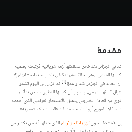
مقدمة
تعاني الجزائر منذ فجر استقلالها أزمة هوياتية مُرتبطة بصميم
كيانها القومي، وهي حالة مشهودة في بلدان عربية مشابهة، إلا
[1]
أن الحالة في الجزائر أشد وأعمق‏
فما تزال إلى اليوم تشكو
هزال كيانها القومي، والسبب أن كيانها القطري تأسس بتأثير
قوي من العامل الخارجي يتمثل بالاستعمار الفرنسي الذي أحدث
ما سمّاها المؤرخ أبو القاسم سعد الله «الصدمة الاستعمارية».
إن الاختلاف حول
الهوية الجزائرية
، الذي جعلها تُشحن بكثير من
التناحرية في صوغها وفي تأثيرها الاجتماعي في الواقع