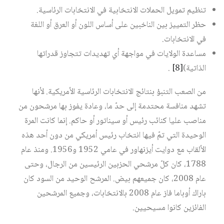
تنظيم تمويل الحملات الانتخابية في الانتخابات الرئاسية.
حظر التمييز بين الناخبين على أساس اللون أو العرق أو اللغة
في الانتخابات.
مساعدة الولايات في مواجهة أي تهديدات تتجاوز قدراتها
الذاتية)
[8]
.
من الصعب التنبؤ بنتائج الانتخابات الرئاسية الأمريكية. لأنها
تشهد منافسة محتدمة إلى حدّ ما، وعادة يفوز بها مرشحون من
مناصب عليا كنائب رئيس أو سيناتور أو حاكم. إنما كانت المرة
الوحيدة التي تمّ فيها انتخاب رئيس أمريكي من دون أحد هذه
الألقاب مع دوايت أيزنهاور في عامي 1952 و1956. ومنذ عام
1788، كان كلّ مرشحي الحزبين الرئيسين من الرجال، وحتى
عام 2008، كان جميعهم بيض. المرشح الوحيد من السود كان
باراك أوباما فاز عام 2008 بالانتخابات، وجميع المرشحين
الفائزين كانوا مسيحيين.