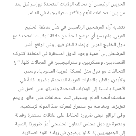
الحزبين الرئيسين أنّ تحالف الولايات المتحدة مع إسرائيل يعد
من بين التحالفات الأهم والأكثر استراتيجية في العالم.
تتشابه آراء المرشحين الرئاسيين في شأن منطقة الخليج
العربي. ولم يسعَ أي مرشح للحدّ من علاقة الولايات المتحدة مع
دول الخليج العربي أو إعادة النظر فيها. وفي الواقع، أشار
المرشحان إلى أهمية وجود الدول المستقرة في المنطقة كشركاء
اقتصاديين، وعسكريين، واستراتيجيين في المجالات كلها. “إنّ
التحالفات مع دول مثل المملكة العربية السعودية، ومصر،
والأردن، وقطر، والإمارات العربية المتحدة، وغيرها غايةً في
الأهمية بالنسبة إلى الولايات المتحدة وقدرتها على العمل في
مختلف أنحاء العالم. وستبقى تلك التحالفات على حالها أو يتم
تعزيزها، وبخاصة مع استمرار المعركة ضدّ الدولة الإسلامية.
وفي الواقع، تبقى ضرورة الحفاظ على علاقات مستقرة وفعالة
ومثمرة مع دول مجلس التعاون الخليجي أمرًا ضروريًا بالنسبة
إلى الجمهوريين إذا كانوا يرغبون في زيادة القوة العسكرية