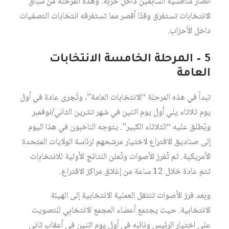
أنصار منافسيه السابقين داخل حزبه. وهذه المرحلة من سباق
الانتخابات تستغرق وقتًا أقصر مما تستغرقه انتخابات التصفيات
داخل الأحزاب.
5 – المرحلة الخامسة الانتخابات
العامة
تبدأ في هذه المرحلة “الانتخابات العامة”، وتُجرى عادة في أول
يوم ثلاثاء يلي أول يوم اثنين في شهر تشرين الثاني/نوفمبر
ويُطلق عليه “الثلاثاء الكبير”. يتوجه الناخبون في هذا اليوم
إلى صناديق الاقتراع لاختيار مرشحهم لرئاسة الولايات المتحدة
الأمريكية. ثم تُفرز الأصوات وتُعلن النتائج الأولية للانتخابات
تتم عادة خلال 12 ساعة من إغلاق مراكز الاقتراع.
وبعد فرز الأصوات تنتقل العملية الانتخابية إلى الهيئة
الانتخابية. حيث يجتمع أعضاء المجمع الانتخابي للتصويت
على اختيار الرئيس ونائبه في أول يوم اثنين في أعقاب ثاني