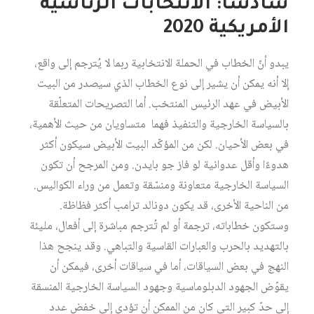
سادسًا: الانتخابات الرئاسية
الأمريكية 2020
يبدو أنّ الخطاب في الحملة الانتخابية ربما لا يُترجم إلى واقع،
إلا أنه يمكن أن يشير إلى نوع الخطاب الذي سيصدر من البيت
الأبيض في عهد الرئيس المنتخب. أما التصريحات المتعلّقة
بالسياسة الخارجية والتنفيذ فهما متساويان من حيث الأهمية،
في بعض الأحيان. لكن من المؤكّد البيت الأبيض سيكون أكثر
هدوءًا وأقل عدوانية لو فاز جو بايدن. ومن المرجح أن تكون
السياسة الخارجية متعاونة ومنسّقة وتعمل من وراء الكواليس.
من الناحية الأخرى، قد يكون دونالد ترامب أكثر فظاظة.
وستكون خطاباته، ترجمة أو لم تُترجم مباشرة إلى أفعال، مليئة
بالتهديد بالحرب والعبارات القاسية والتباهي. وقد ينجح هذا
النهج في بعض السياقات، أما في سياقات أخرى، فيمكن أن
يقوّض الجهود الدبلوماسية وجهود السياسة الخارجية المنسقة
إلى حدّ كبير التي كان من الممكن أن تؤدي إلى خفض عدد