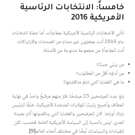
خامساً: الانتخابات الرئاسية
الأمريكية 2016
تأتي الانتخابات الرئاسية الأمريكية بمفاجآت، أما حملة انتخابات
عام 2016 أتت بمخزون غير متناهٍ من الصدمات والارتباكات.
أتت المفاجأة من مجموعة متنوعة من الأسئلة:
من يبلي حسنًا؟
من أداؤه أقل من المطلوب؟
ما هي القضايا التي تتمّ مناقشتها؟
بلغ عدد المرشحين 23 مرشحًا، فاز منهم مرشّحٌ واحدٌ في نهاية
المطاف وأصبح رئيسًا للولايات المتحدة الأمريكية، خلفًا للرئيس
باراك أوباما. كان للمرشحين والقضايا التي يناقشونها آثار بعيدة
المدى، ليس بالنسبة إلى السياسة الأمريكية العامة فحسب، لكن
للقيادات والسياسات أيضًا في مختلف أنحاء العالم
[9]
.