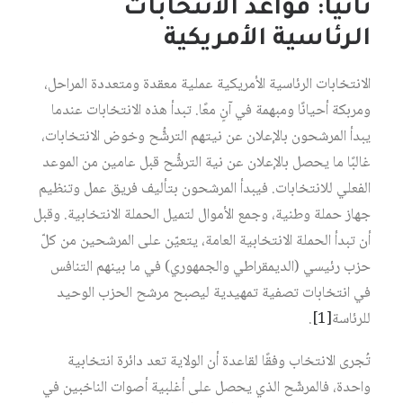
ثانيًا: قواعد الانتخابات
الرئاسية الأمريكية
الانتخابات الرئاسية الأمريكية عملية معقدة ومتعددة المراحل،
ومربكة أحيانًا ومبهمة في آنٍ معًا. تبدأ هذه الانتخابات عندما
يبدأ المرشحون بالإعلان عن نيتهم الترشُّح وخوض الانتخابات،
غالبًا ما يحصل بالإعلان عن نية الترشُّح قبل عامين من الموعد
الفعلي للانتخابات. فيبدأ المرشحون بتأليف فريق عمل وتنظيم
جهاز حملة وطنية، وجمع الأموال لتميل الحملة الانتخابية. وقبل
أن تبدأ الحملة الانتخابية العامة، يتعيّن على المرشحين من كلّ
حزب رئيسي (الديمقراطي والجمهوري) في ما بينهم التنافس
في انتخابات تصفية تمهيدية ليصبح مرشح الحزب الوحيد
للرئاسة
[1]
.
تُجرى الانتخاب وفقًا لقاعدة أن الولاية تعد دائرة انتخابية
واحدة، فالمرشّح الذي يحصل على أغلبية أصوات الناخبين في