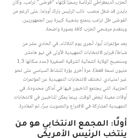
الحزب الديمقراطي للرئاسة رسميًا لإنهاء “فوضى” ترامب. وكان
بايدن قد شغل منصب نائب الرئيس باراك أوباما، على الرغم من
الفوضى ظل ترامب يتمتع بشعبية كبيرة بين الجمهوريين،
ويتقدم مرشحي الحزب كافة بصورة واضحة.
بعد مؤتمرات آيوا، تُجرى يوم الثلاثاء، في الحادي عشر من
شباط/ فبراير الانتخابات التمهيدية الأولى في نيو هامشر.
وستصبح الولاية الشمالية الشرقية الصغيرة (عدد سكانها 1.3
مليون نسمة فقط)، مرة أخرى بؤرة للنشاط السياسي على نحو
غير اعتيادي. تختلف الانتخابات التمهيدية عن المؤتمرات
الحزبية، التي يجتمع الناخبون فيها في أماكن محدودة، في
أوقات معينة لبعض الوقت، بينما يمكن للناخبين في الانتخابات
التمهيدية المشاركة في الاقتراع والتصويت سرًا، ثم المغادرة.
أولًا: المجمع الانتخابي هو من
ينتخب الرئيس الأمريكي