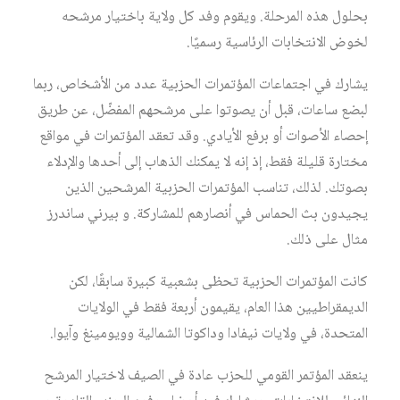
بحلول هذه المرحلة. ويقوم وفد كل ولاية باختيار مرشحه
لخوض الانتخابات الرئاسية رسميًا.
يشارك في اجتماعات المؤتمرات الحزبية عدد من الأشخاص، ربما
لبضع ساعات، قبل أن يصوتوا على مرشحهم المفضّل، عن طريق
إحصاء الأصوات أو برفع الأيادي. وقد تعقد المؤتمرات في مواقع
مختارة قليلة فقط، إذ إنه لا يمكنك الذهاب إلى أحدها والإدلاء
بصوتك. لذلك، تناسب المؤتمرات الحزبية المرشحين الذين
يجيدون بث الحماس في أنصارهم للمشاركة. و بيرني ساندرز
مثال على ذلك.
كانت المؤتمرات الحزبية تحظى بشعبية كبيرة سابقًا، لكن
الديمقراطيين هذا العام، يقيمون أربعة فقط في الولايات
المتحدة، في ولايات نيفادا وداكوتا الشمالية وويومينغ وآيوا.
ينعقد المؤتمر القومي للحزب عادة في الصيف لاختيار المرشح