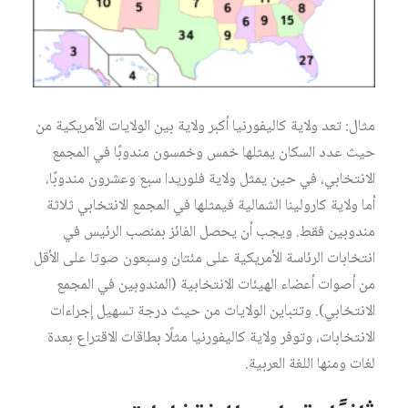
مثال: تعد ولاية كاليفورنيا أكبر ولاية بين الولايات الأمريكية من
حيث عدد السكان يمثلها خمس وخمسون مندوبًا في المجمع
الانتخابي، في حين يمثل ولاية فلوريدا سبع وعشرون مندوبًا،
أما ولاية كارولينا الشمالية فيمثلها في المجمع الانتخابي ثلاثة
مندوبين فقط. ويجب أن يحصل الفائز بمنصب الرئيس في
انتخابات الرئاسة الأمريكية على مئتان وسبعون صوتا على الأقل
من أصوات أعضاء الهيئات الانتخابية (المندوبين في المجمع
الانتخابي). وتتباين الولايات من حيث درجة تسهيل إجراءات
الانتخابات، وتوفر ولاية كاليفورنيا مثلًا بطاقات الاقتراع بعدة
لغات ومنها اللغة العربية.