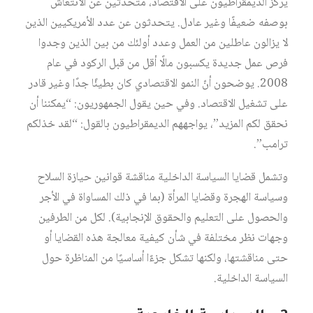
يركّز الديمقراطيون على الاقتصاد، متحدّثين عن الانتعاش
بوصفه ضعيفًا وغير عادل. يتحدثون عن عدد الأمريكيين الذين
لا يزالون عاطلين من العمل وعدد أولئك من بين الذين وجدوا
فرص عمل جديدة يكسبون مالًا أقل من قبل الركود في عام
2008. يوضحون أنّ النمو الاقتصادي كان بطيئًا جدًا وغير قادر
على تشغيل الاقتصاد. وفي حين يقول الجمهوريون: “يمكننا أن
نحقق لكم المزيد”، يواجههم الديمقراطيون بالقول: “لقد خذلكم
ترامب”.
وتشمل قضايا السياسة الداخلية مناقشة قوانين حيازة السلاح
وسياسة الهجرة وقضايا المرأة (بما في ذلك المساواة في الأجر
والحصول على التعليم والحقوق الإنجابية). لكل من الطرفين
وجهات نظر مختلفة في شأن كيفية معالجة هذه القضايا أو
حتى مناقشتها، ولكنها تشكل جزءًا أساسيًا من المناظرة حول
السياسة الداخلية.