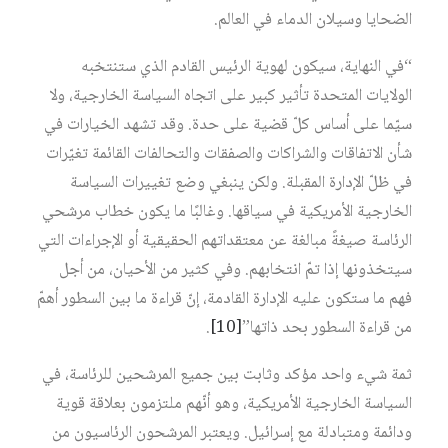
الضحايا وسيلان الدماء في العالم.
“في النهاية، سيكون لهوية الرئيس القادم الذي ستنتخبه
الولايات المتحدة تأثير كبير على اتجاه السياسة الخارجية، ولا
سيّما على أساس كلّ قضية على حدة. وقد تشهد الخيارات في
شأن الاتفاقات والشراكات والصفقات والتحالفات القائمة تغيّرات
في ظلّ الإدارة المقبلة. ولكن ينبغي وضع تغييرات السياسة
الخارجية الأمريكية في سياقها. وغالبًا ما يكون خطاب مرشحي
الرئاسة صيغةً مبالغة عن معتقداتهم الحقيقية أو الإجراءات التي
سيتخذونها إذا تمّ انتخابهم. وفي كثير من الأحيان، من أجل
فهم ما ستكون عليه الإدارة القادمة، إنّ قراءة ما بين السطور أهمّ
من قراءة السطور بحد ذاتها”
[10]
.
ثمة شيء واحد مؤكد وثابت بين جميع المرشحين للرئاسة، في
السياسة الخارجية الأمريكية، وهو أنّهم ملتزمون بعلاقة قوية
ودائمة ومتبادلة مع إسرائيل. ويعتبر المرشحون الرئاسيون من