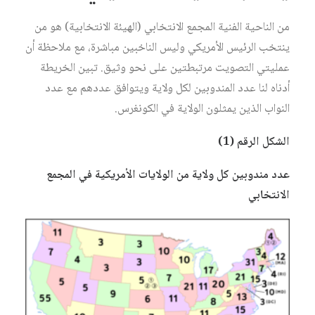
من الناحية الفنية المجمع الانتخابي (الهيئة الانتخابية) هو من
ينتخب الرئيس الأمريكي وليس الناخبين مباشرة، مع ملاحظة أن
عمليتي التصويت مرتبطتين على نحو وثيق. تبين الخريطة
أدناه لنا عدد المندوبين لكل ولاية ويتوافق عددهم مع عدد
النواب الذين يمثلون الولاية في الكونغرس.
الشكل الرقم (1)
عدد مندوبين كل ولاية من الولايات الأمريكية في المجمع
الانتخابي