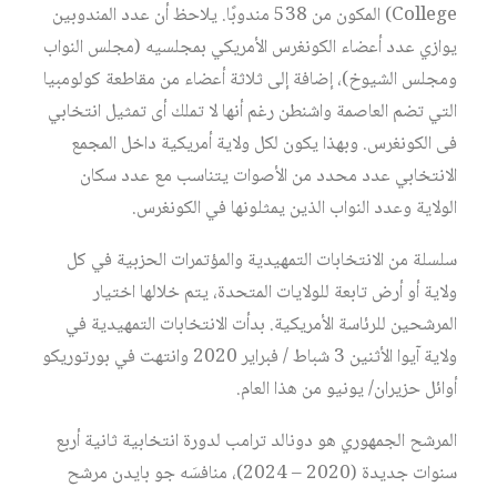
College) المكون من 538 مندوبًا. يلاحظ أن عدد المندوبين
يوازي عدد أعضاء الكونغرس الأمريكي بمجلسيه (مجلس النواب
ومجلس الشيوخ)، إضافة إلى ثلاثة أعضاء من مقاطعة كولومبيا
التي تضم العاصمة واشنطن رغم أنها لا تملك أى تمثيل انتخابي
فى الكونغرس. وبهذا يكون لكل ولاية أمريكية داخل المجمع
الانتخابي عدد محدد من الأصوات يتناسب مع عدد سكان
الولاية وعدد النواب الذين يمثلونها في الكونغرس.
سلسلة من الانتخابات التمهيدية والمؤتمرات الحزبية في كل
ولاية أو أرض تابعة للولايات المتحدة، يتم خلالها اختيار
المرشحين للرئاسة الأمريكية. بدأت الانتخابات التمهيدية في
ولاية آيوا الأثنين 3 شباط / فبراير 2020 وانتهت في بورتوريكو
أوائل حزيران/ يونيو من هذا العام.
المرشح الجمهوري هو دونالد ترامب لدورة انتخابية ثانية أربع
سنوات جديدة (2020 – 2024)، منافسَه جو بايدن مرشح