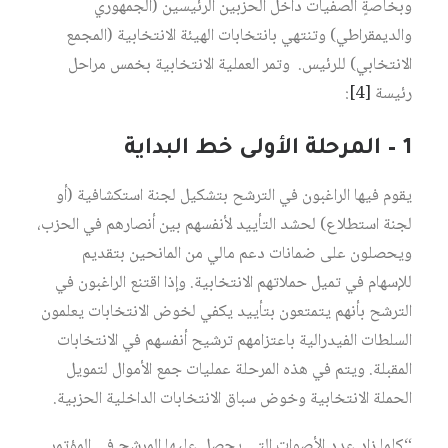
وبخاصةٍ الصفيات داخل الحزبين الرئيسين (الجمهوري
والديمقراطي) وتنتهي بانتخابات الهيئة الانتخابية (المجمع
الانتخابي) للرئيس. وتمر العملية الانتخابية بخمس مراحل
رئيسة
[4]
:
1 – المرحلة الأولى خط البداية
يقوم فيها الراغبون في الترشح بتشكيل لجنة استكشافية (أو
لجنة استطلاع) لحشد التأييد لأنفسهم بين أنصارهم في الحزب،
ويحصلون على ضمانات دعم مالي من المانحين بتقديم
للإسهام في تميل حملاتهم الانتخابية. وإذا اقتنع الراغبون في
الترشح بأنهم يتمتعون بتأييد يكفي لخوض الانتخابات يعلمون
السلطات الفيدرالية باعتزامهم ترشيح أنفسهم في الانتخابات
المقبلة. ويتم في هذه المرحلة عمليات جمع الأموال لتمويل
الحملة الانتخابية وخوض سباق الانتخابات الداخلية الحزبية.
“كلما زاد عدد الأصوات التي يحصل عليها المرشح في المؤتمر