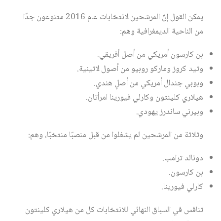
يمكن القول إنّ المرشحين لانتخابات عام 2016 متنوعون جدًا
من الناحية الديمغرافية وهم:
بن كارسون أمريكي من أصل أفريقي.
وتيد كروز وماركو روبيو من أصول لاتينية.
وبوبي جندال أمريكي من أصلٍ هندي.
هيلاري كلينتون وكارلي فيورينا امرأتان.
وبيرني ساندرز يهودي.
وثلاثة من المرشحين لم يشغلوا من قبل منصبًا منتخبًا، وهم:
دونالد ترامب.
بن كارسون.
كارلي فيورينا.
تنافس في السباق النهائي للانتخابات كل من هيلاري كلينتون