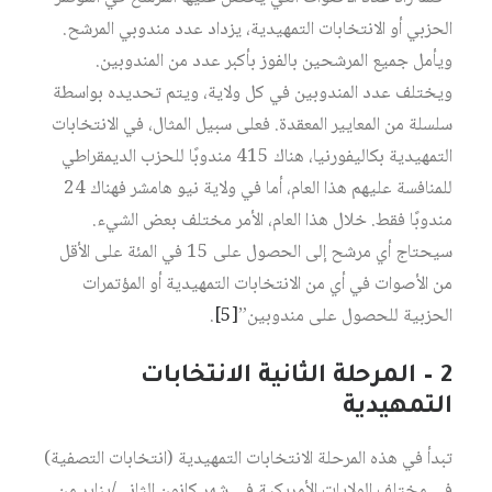
الحزبي أو الانتخابات التمهيدية، يزداد عدد مندوبي المرشح.
ويأمل جميع المرشحين بالفوز بأكبر عدد من المندوبين.
ويختلف عدد المندوبين في كل ولاية، ويتم تحديده بواسطة
سلسلة من المعايير المعقدة. فعلى سبيل المثال، في الانتخابات
التمهيدية بكاليفورنيا، هناك 415 مندوبًا للحزب الديمقراطي
للمنافسة عليهم هذا العام، أما في ولاية نيو هامشر فهناك 24
مندوبًا فقط. خلال هذا العام، الأمر مختلف بعض الشيء.
سيحتاج أي مرشح إلى الحصول على 15 في المئة على الأقل
من الأصوات في أي من الانتخابات التمهيدية أو المؤتمرات
الحزبية للحصول على مندوبين”
[5]
.
2 – المرحلة الثانية الانتخابات
التمهيدية
تبدأ في هذه المرحلة الانتخابات التمهيدية (انتخابات التصفية)
في مختلف الولايات الأمريكية في شهر كانون الثاني/يناير من