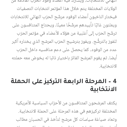
النهائي للانتخابات، ويشارك فيه أعضاء وفود الحزب القادمة من
الولايات المختلفة يتم خلال هذا المؤتمر انتخابات التصفيات
فيختار الناخبون أعضاء الوفود مرشّح الحزب النهائي للانتخابات
ويعلنون غالبًا تأييدهم مرشّحًا معينًا، ويحتاج المتنافسون على
ترشّح الحزب إلى أغلبية من هؤلاء الأعضاء في مؤتمر الحزب
للفوز بالترشُّح. ويفوز بترشيح الحزب المرشح الذي يختاره أكبر
عدد من الوفود، كما يحصل على دعم منافسيه داخل الحزب
أيضا، ثم يقوم المرشح الفائز باختيار نائبا له يخوض معه حملته
الانتخابية.
4 – المرحلة الرابعة التركيز على الحملة
الانتخابية
يكثف المرشحون المتنافسون من الأحزاب السياسية الأمريكية
المختلفة تركيزهم في هذه المرحلة على الحملة الانتخابية.
وتعاد صياغة سياسات كل مرشح لتأخذ في الحسبان مطالب