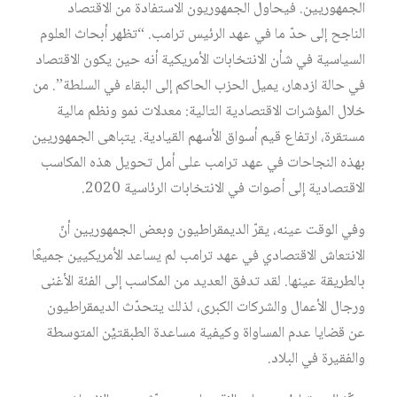
الجمهوريين. فيحاول الجمهوريون الاستفادة من الاقتصاد
الناجح إلى حدّ ما في عهد الرئيس ترامب. “تظهر أبحاث العلوم
السياسية في شأن الانتخابات الأمريكية أنه حين يكون الاقتصاد
في حالة ازدهار، يميل الحزب الحاكم إلى البقاء في السلطة”. من
خلال المؤشرات الاقتصادية التالية: معدلات نمو ونظم مالية
مستقرة، ارتفاع قيم أسواق الأسهم القيادية. يتباهى الجمهوريين
بهذه النجاحات في عهد ترامب على أمل تحويل هذه المكاسب
الاقتصادية إلى أصوات في الانتخابات الرئاسية 2020.
وفي الوقت عينه، يقرّ الديمقراطيون وبعض الجمهوريين أنّ
الانتعاش الاقتصادي في عهد ترامب لم يساعد الأمريكيين جميعًا
بالطريقة عينها. لقد تدفق العديد من المكاسب إلى الفئة الأغنى
ورجال الأعمال والشركات الكبرى، لذلك يتحدّث الديمقراطيون
عن قضايا عدم المساواة وكيفية مساعدة الطبقتيْن المتوسطة
والفقيرة في البلاد.