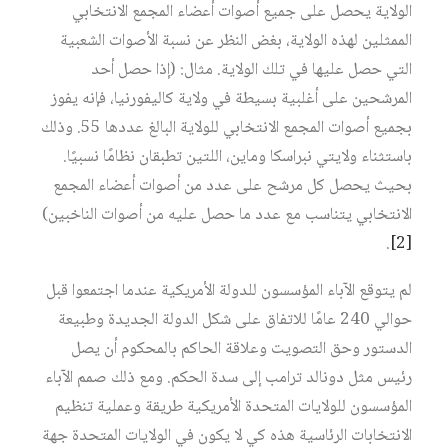
الولاية يحصل على جميع أصوات أعضاء المجمع الانتخابي
الممثلين لهذه الولاية، بغض النظر عن نسبة الأصوات الشعبية
التي حصل عليها في تلك الولاية. مثال: (إذا حصل أحد
المرشحين على أغلبية بسيطة في ولاية كاليفورنيا، فإنه يفوز
بجميع أصوات المجمع الانتخابي للولاية البالغ عددها 55. وذلك
باستثناء ولايتي نبراسكا وماين، اللتين تطبقان نظامًا نسبيًا.
بحيث يحصل كل مرشح على عدد من أصوات أعضاء المجمع
الانتخابي يتناسب مع عدد ما حصل عليه من أصوات الناخبين)
.
[2]
لم يتوقع الآباء المؤسسون للدولة الأمريكية عندما اجتمعوا قبل
حوالي 240 عامًا للاتفاق على شكل الدولة الجديدة وطبيعة
الدستور وحق التصويت وعلاقة الحاكم بالمحكوم أن يصل
رئيس مثل دونالد ترامب إلى سدة الحكم. ومع ذلك صمم الآباء
المؤسسون للولايات المتحدة الأمريكية طريقة وعملية تنظيم
الانتخابات الرئاسية هذه كي لا يكون في الولايات المتحدة جهة