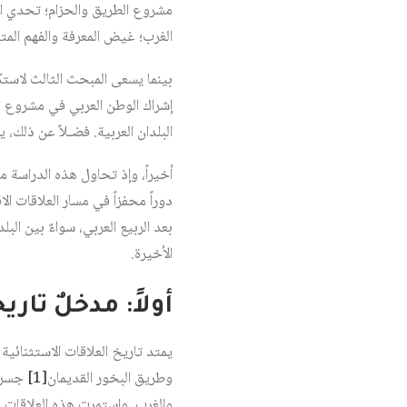
مشروع الطريق والحزام؛ تحدي الا
الغرب؛ غيض المعرفة والفهم المتب
بينما يسعى المبحث الثالث لاستك
إشراك الوطن العربي في مشروع ا
البلدان العربية. فضـلاً عن ذلك،
أخيراً، وإذ تحاول هذه الدراسة 
دوراً محفزاً في مسار العلاقات ا
بعد الربيع العربي، سواءٌ بين الب
الأخيرة.
أولاً: مدخلٌ تار
يمتد تاريخ العلاقات الاستثنائي
وطريق البخور القديمان‏
[1]
جسراً
والغرب. واستمرت هذه العلاقات 