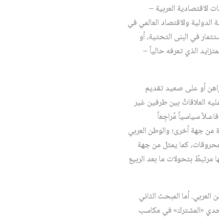
 الاقتصادية العربية –
تي يتأثر بها السياسة الدولية والاقتصاد العالمي في
تثمار في البنى التحتية، أو
زايد الذي تعرفه حالياً –
لراهن أو على صعيد تقديم
كون عليه العلاقاتُ بين طرفين غير
اً سياسياً مُراجِعاً
باردة من جهة أخرى؛ والوطن العربي
المحروقات، كما يمثل من جهة
ا مرتبطٌ بتحولات ما بعد الربيع
 العربي. أما المبحث الثاني
 تحدي «المشترك» في مكاسب