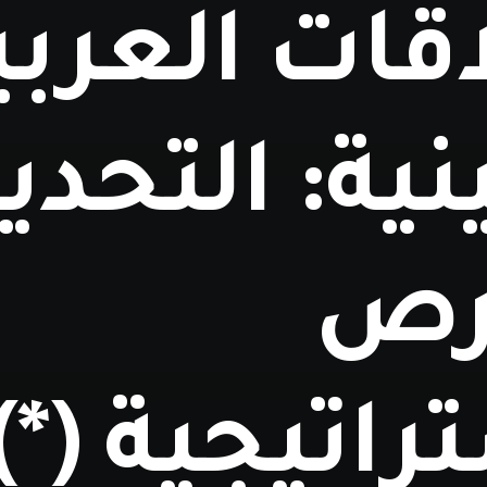
قات العربية
ية: التحدي
رص
راتيجية (*)