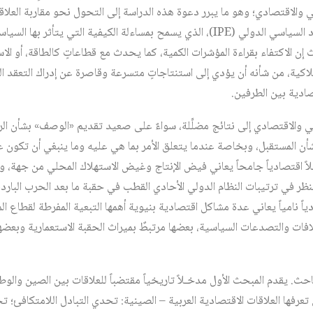
لاقتصادي؛ وهو ما يبرر دعوة هذه الدراسة إلى التحول نحو مقاربة العلاقات
الصينية من منظور حقل الاقتصاد السياسي الدولي (IPE)، الذي يسمح بمساءلة الكيفية ال
إن الاكتفاء بقراءة المؤشرات الكمية، كما يحدث مع قطاعاتٍ كالطاقة، أو الاس
لاكية، من شأنه أن يؤدي إلى استنتاجاتٍ متسرعة وقاصرة عن إدراك التعقد المت
صادية بين الطرفين.
اسي والاقتصادي إلى نتائج مضلِّلة، سواءٌ على صعيد تقديم «الوصف» بشأن ا
صفة» (Prescription) بشأن المستقبل، وبخاصة عندما يتعلق الأمر بما هي عليه وما ينبغي أن ت
ً اقتصادياً جامحاً يعاني فيض الإنتاج وغيض الاستهلاك المحلي من جهة، وفاعـل
ى لإعادة النظر في ترتيبات النظام الدولي الأحادي القطب في حقبة ما بعد الحرب ال
دياً نامياً يعاني عدة مشاكل اقتصادية بنيوية أهمها التبعية المفرطة لقطاع 
الخلافات والتصدعات السياسية، بعضها مرتبطٌ بميراث الحقبة الاستعمارية وبعضه
حث. يقدم المبحث الأول مدخـلاً تاريخياً مقتضباً للعلاقات بين الصين والوطن
فها العلاقات الاقتصادية العربية – الصينية: تحدي التبادل اللامتكافئ؛