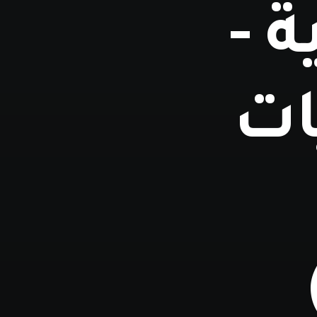
 -
ات