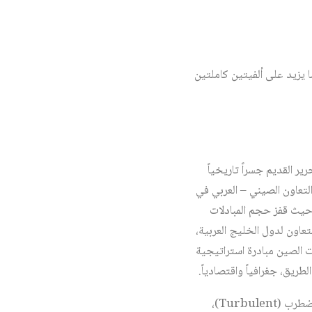
ما يزيد على ألفيتين كاملتين
ر القديم جسراً تاريخياً
لتعاون الصيني – العربي في
للصين، حيث قفز حجم المبادلات
201)، كما تسعى مجموعة مجلس التعاون لدول الخليج العربية،
 التوصل إلى اتفاقيةٍ لإنشاء منطقةٍ للتبادل الحر مع الصين. وفي عام 2013، طرحت الصين مبادرة استراتيجية
طريق، جغرافياً واقتصادياً.
غير أن اللافت للانتباه هو أن هذا التطور الثابت في العلاقات الاقتصادية بين الطرفين يأتي في سياقٍ دولي مضطرب (Turbulent)،