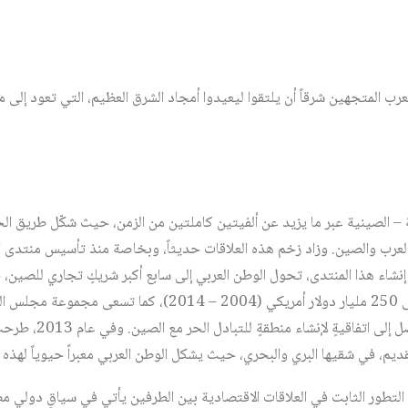
لعرب المتجهين شرقاً أن يلتقوا ليعيدوا أمجاد الشرق العظيم، التي تعود إلى 
ة – الصينية عبر ما يزيد عن ألفيتين كاملتين من الزمن، حيث شكّل طريق الحري
العرب والصين. وزاد زخم هذه العلاقات حديثاً، وبخاصة منذ تأسيس منتدى ا
ثاني/يناير 2004. ومنذ إنشاء هذا المنتدى، تحول الوطن العربي إلى سابع أكبر شريكٍ تجاري 
التجارية بين الطرفين من 36 إلى 250 مليار دولار أمريكي (2004 – 4
خلال السنوات الأخيرة، إلى
يم، في شقيها البري والبحري، حيث يشكل الوطن العربي معبراً حيوياً لهذه ال