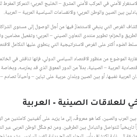
ستقرار الأمني في المركب الأمني المشرق – الخليج العربي؛ التمركز المفرط 
ادلين بين الصين والوطن العربي؛ والانقسامات السياسية العربية – العربية.
شاف الفرص التي ينبغي الاستثمارُ فيها من أجل الوصول إلى مستوى الشراكة 
لطريق والحزام؛ تطوير منتدى التعاون الصيني – العربي؛ وتفعيل مضامين وث
 يسلط الضوء أكثر على الفرص الاستراتيجية التي ينطوي عليها التكامل الاقتص
مقاربة الموضوع من منظور الاقتصاد السياسي الدولي، فإنها تناقش في الخاتم
لاقتصادية العربية – الصينية، بدلاً من الدور المعوق الذي قد يمارسه، وبخاص
لدان العربية نفسِها، أو بين الصين وبلدان عربية على تباين – وأحياناً تصادم
يخي للعلاقات الصينية – العربية
ة بين العرب والصين، كما هو معروفٌ، إلى ما يزيد على ألفيتين كاملتين من 
 تاريخياً للتواصل والتبادل بين الطرفين. ومن ثم شكّل الوطن العربي عبر التار
وثيقة إلى غاية اكتشاف رأس الرجاء الصالح بداية القرن السادس عشر وما ن