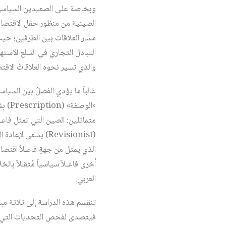
وبخاصة على الصعيدين السياسي وا
مسار العلاقات بين الطرفين؛ حيث 
التبادل التجاري في السلع الاسته
والذي تسير نحوه العلاقاتُ الاقت
غالباً ما يؤدي الفصلُ بين السي
«الو
متماثلين: الصين التي تمثل فاعـلا
(Revisionist) يسع
الذي يمثل من جهةٍ فاعـلاً اقتصا
أخرى فاعـلاً سياسياً مُثقـلاً ب
العربي.
تنقسم هذه الدراسة إلى ثلاثة مبا
فيتصدى لفحص التحديات التي تعر