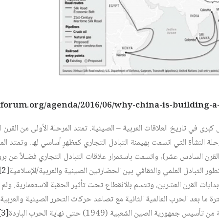
برى في تاريخ العلاقات العربية – الصينية. تمتد المرحلة الأولى من القرن 
حلة النشأة التي اتسمت بهيمنة التبادل التجاري كمظهرٍ أساسي لها. وتمتد المر
القرن السادس عشر)، واتسمت باستمرار علاقات التبادل التجاري فضـلاً عن برو
ر التبادل العلمي والثقافي بين الحضارتين الصينية والعربية/الإسلامية‏
[2]
يات القرن العشرين، وتتسم بالانقطاع تحت تأثير الحقبة الاستعمارية. ولم 
ترة ما بعد الحرب العالمية الثانية مع تصاعد حركات التحرر الصينية والعربي
 جمهورية الصين الشعبية (1949) حتى نهاية الحرب الباردة‏
[3]