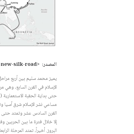
المصدر: <https://www.weforum.org/agenda/2016/06/why-china-is-building-a-new-silk-road>.
يميز محمد سليم بين أربع مراحل ك
الإسلام في القرن السابع، وهي مر
حتى بداية الحقبة الاستعمارية (
مساعي نشر الإسلام شرق آسيا وتطو
القرن السادس عشر وتمتد حتى بدا
إلا خلال فترة ما بين الحربين وف
البروز. أخيراً، تمتد المرحلة الرابعة من تأسيس