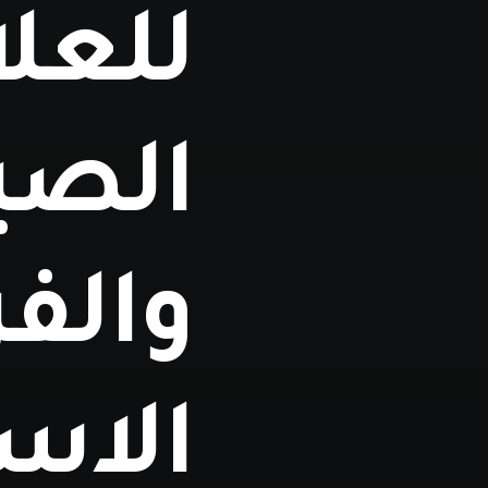
للعلا
الصين
والف
الاست