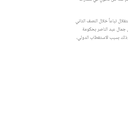
 وحصول البلدان العربية على الاستقلال تباعاً خلال النصف الثاني
مية مع الصين (1956) في إثر اعتراف الرئيس جمال عبد الناصر بحكومة
 بدلاً من حكومة تايوان، بينما كانت السعودية آخر دولة أقامت علاقات رسمية معها (1990)، وذلك بسبب الاستقطاب الدولي،