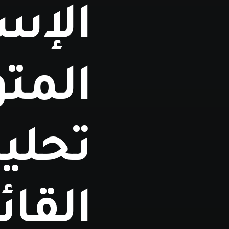
الإسر
المت
تحلي
القائ