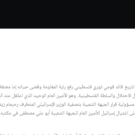
اريخ قائد قومي ثوري فلسطيني رفع راية المقاومة وقضى حياته إما معتقلاً
ل الاحتلال والسلطة الفلسطينية. وهو الأمين العام الوحيد الذي اعتُقل عند ال