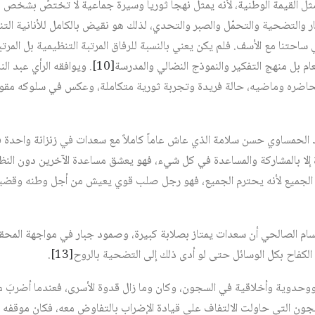
 مثل القيمة الوطنية، لأنه يمثل نهجاً ثورياً وسيرة جماعية لا تختصّ بش
ر والتضحية والتحمّل والصبر والتحدي، لذلك هو نقيض بالكامل للأنانية التنظ
حتنا مع الأسف. فلم يكن يعني بالنسبة للرفاق المرتبة التنظيمية بل المرتبة
لعام بل منهج التفكير والنموذج النضالي والمدرسة
[10]
. ويوافقه الرأي عبد ا
حاضره وماضيه، حالة فريدة وتجربة ثورية متكاملة، وعكس في سلوكه مقول
ئد الحمساوي حسن سلامة الذي عاش عاماً كاملاً مع سعدات في زنزانة واحد
 إلا بالمشاركة والمساعدة في كل شيء، فهو يعشق مساعدة الآخرين دون النظر
 الجميع لأنه يحترم الجميع، فهو رجل صلب قوي يعيش من أجل وطنه وقضي
سام الصالحي أن سعدات يمتاز بصلابة كبيرة، وصمود جبار في مواجهة المحقق
الكفاح بكل الوسائل حتى لو أدى ذلك إلى التضحية بالروح
[13]
.
حدوية وأخلاقية في السجون، وكان وما زال قدوة الأسرى، فعندما أضربَ م
سجون التي حاولت الالتفاف على قيادة الإضراب بالتفاوض معه، فكان موقفه