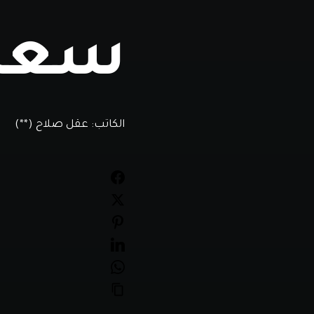
سعدا
الكاتب:
عقل صلاح (**)