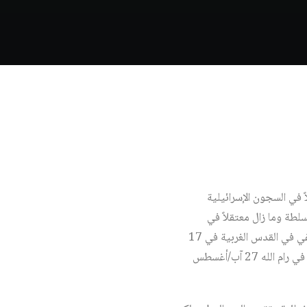
 في السجون الإسرائيلية
سلطة وما زال معتقلاً في
الإسرائيلية، وتحمَّل مسؤولية قرار الجبهة الشعبية بتصفية الوزير الإسرائيلي المتطرف رحبعام زيفي في القدس الغربية في 17
تشرين الأول/أكتوبر 2001 رداً على اغتيال إسرائيل للأمين العام للجبهة الشعبية أبو علي مصطفى في مكتبه في رام الله 27 آب/أغسطس