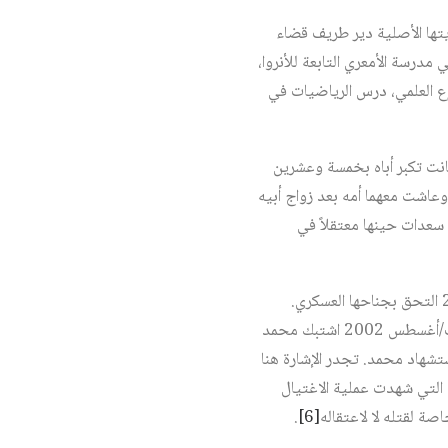
ام 1953، لأسرة مناضلة هجِّرت من قريتها الأصلية دير طريف قضاء
ي مدرسة الأمعري التابعة للأنروا،
رع العلمي، درس الرياضيات في
كانت تكبر أباه بخمسة وعشرين
ما زال حتى اليوم منزل العائلة، وعاشت معهما أمه بعد زواج أبيه
 عمر يناهز 77 عاماً، وكان سعدات حينها معتقلاً في
وكان لسعدات شقيق أصغر اسمه محمد من أبيه، انتسب إلى صفوف الجبهة عام 1998، ومع بداية عام 2000 التحق بجناحها العسكري.
اعتقل محمد من قبل السلطة في نهاية سنة 2001 وخضع لتحقيق وتعذيب قاس ومن ثم أُفرج عنه. وفي آب/أغسطس 2002 اشتبك محمد
ستشهاد محمد. تجدر الإشارة هنا
ري التي شهدت عملية الاغتيال
 لقتله لا لاعتقاله
[6]
.