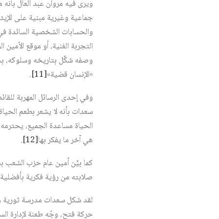
ويرى فيه مروان عبد العال بأنه
جماعية وغيرية مبنية على الإيثا
والحسابات الشخصية السائدة في سا
التجربة الغنية، أو موقع الأمين ا
وصفه شكَّل بتاريخه وسلوكه، ب
«الإنسان قضية»
[11]
.
وفي إحدى الرسائل المهربة للقا
سعدات بأنه لا يشعر بطعم الحياة
الحياة مساعدة الجميع، يحترمه
هي آخر ما يفكر بها
[12]
.
كما بيَّن أمين عام حزب الشعب ب
صلابته من رؤية فكرية بأفضلية 
لقد شكل سعدات مدرسة ثورية وو
حركة فتح، وجّه طعنة لإدارة ال