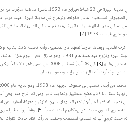
ولد أحمد عبد الرسول سعدات في مدينة البيرة في 23 شباط/فبراير ع
 عقب الاحتلال الصهيوني لفلسطين. عاش طفولته وترعرع في مدينة البيرة، حيث درس ف
ن ثم في مدرسة الهاشمية الثانوية. وبعد نجاحه في الثانوية العامة في الف
وتخرج فيه عام1975
[2]
.
رب قلنديا، وبعدها حارساً لمعهد دار المعلمين. وأمه نجيبة كانت لبنانية و
عاماً. استأجر سعدات بيتاً في مدينة البيرة وتزوج فيه عبلة عام 1981، وهو 
ه حتى وفاتها
[3]
في 26 آب/أغسطس 2006 عن
 من عبلة أربعة أطفال؛ غسان وإباء وصمود ويسار.
لتي نصبت له كميناً من أجل اغتياله، ودارت بين الطرفين معركة أسفرت عن ا
امه خارج القانون حيث كان بإمكانهم اعتقاله حياً
[5]
. وفقاً لرواية فيرا ما
يث تروي أنها لم تستطع استيعاب وحشية ما رأت، فقد جاءت القوات الخاصة