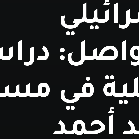
ائيلي
واصل: درا
لية في مسي
د أحمد