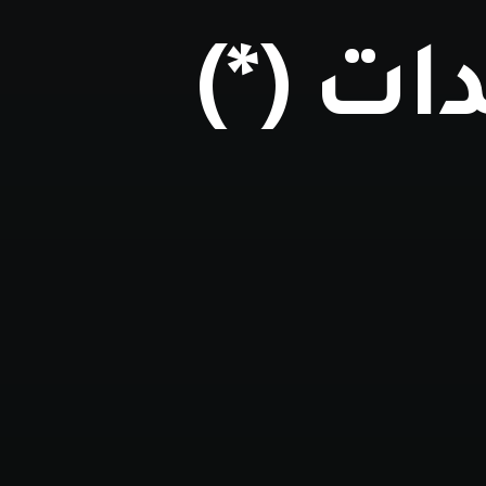
ت (*)