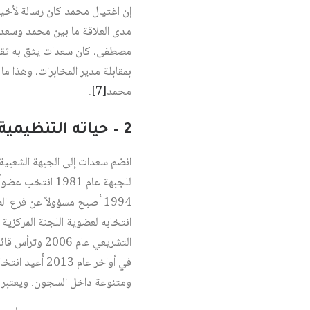
إن اغتيال محمد كان رسالة لأخي
مدى العلاقة ما بين محمد وسعد
مصطفى، كان سعدات يثق به ثقة 
بمقابلة مدير المخابرات، وهذا م
محمد
[7]
.
2 – حياته التنظيمية
للجبهة عام 1981
التشريعي عام
في أواخر عام 2013 أُعيد انتخابه بالإجماع أميناً عاماً للجبهة وانتخب أبو أحمد فؤاد
ومتنوعة داخل السجون. ويعتبر سع