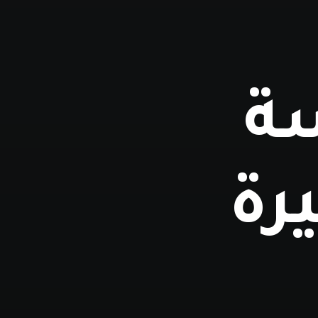
سة
رة