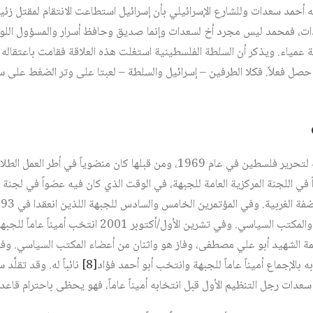
ه أحمد سعدات وللشارع الإسرائيلي بأن إسرائيل استطاعت الانتقام لمقتل زئ
ات، فمحمد ليس مجرد أخ لسعدات وإنما صديق وحافظ أسرار والمسؤول اللو
عمياء. ويذكر أن السلطة الفلسطينية استغلت هذه العلاقة فقامت باعتقال
ا حصل فعلاً. فكلا الطرفين – إسرائيل والسلطة – لعبتا على وتر الضغط على
انضم سعدات إلى الجبهة الشعبية لتحرير فلسطين في عام 1969، ومن قبلها كان منضويا
 انتخب عضواً في اللجنة المركزية العامة للجبهة، في الوقت الذي كان فيه عضواً في لجن
انتخابه لعضوية اللجنة المركزية والمكتب السياسي. وفي تشرين 
 2006 وترأس قائمة الشهيد أبو علي مصطفى، وفاز هو واثنان من أعضاء المكتب السياسي. 
[8]
نائباً له. وقد تقلّ
دات رجل التنظيم الأول قبل انتخابه أميناً عاماً، فهو يحظى باحترام قاعدة