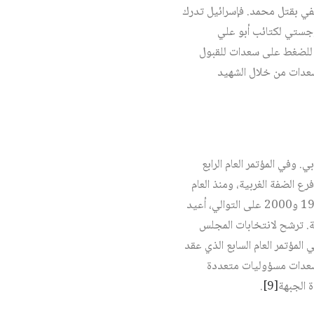
يفي بقتل محمد. فإسرائيل تدرك
جستي لكتائب أبو علي
ه للضغط على سعدات للقبول
 سعدات من خلال الشهيد
ً في أطر العمل الطلابي. وفي المؤتمر العام الرابع
ة فرع الضفة الغربية، ومنذ العام
1994 أصبح مسؤولاً عن فرع الضفة الغربية. وفي المؤتمرين الخامس والسادس للجبهة اللذين انعقدا في 1993 و2000 على التوالي، أعيد
الأول/أكتوبر 2001 انتخب أميناً عاماً للجبهة. ترشح لانتخابات المجلس
وفي المؤتمر العام السابع الذي عقد
َد سعدات مسؤوليات متعددة
 الجبهة
[9]
.