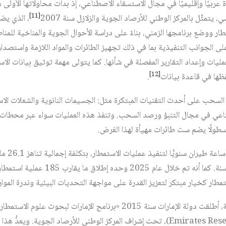
 عربيًا وإقليميًا في مجال الاستسقاء الاصطناعي، إذ بدأت محاولاتها الأولى
[11]
يتمثَّل بالمركز الوطني للأرصاد الجوية والزلازل سنة 2007‏
، الذي يضم
 ووضع برنامجها الزمني، بناءً على دراسة الأحوال الجوية والمناخية للمنا
 الجوانب التنفيذية بما في ذلك تجهيز الطائرات والمواد اللازمة واستصدار 
لعمليات وإعداد التقارير المفصلة في شأنها. كما يتولى مهمة توثيق بيانات الا
[12]
ظها في قاعدة بيانات
.
السحب على أحدث التقنيات المبتكرة مثل: الجسيمات النانوية والشعلات الاست
اعي في مجال التنبؤ ورصد السحب. وتنفذ هذه العمليات سواء عبر محطات أ
طولًا يضم ست طائرات مهيأة لهذا الغرض.
كميًّا، تخص
طار كخيار مبتكر لتعزيز القدرة على مواجهة التحديات البيئية وندرة الموارد
Emirates Research Program-UAEREP)، تحت إشراف المركز الوطني للأرصاد الجوية. ويع