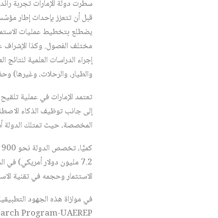
سطرت دولة الإمارات تجربة رائدة
قبل أن تتعزز بإحداث إطار مؤسّسي، 
يضطلع بتخطيط عمليات الاستمطار
مختلف الفصول. وكذا الإشراف على
إجراء الدراسات العلمية لنتائج ا
والطيار، والرحلات، وغيرها) وحف
تعتمد الإمارات في عملية تلقيح 
إلى جانب توظيف الذكاء الاصطن
المخصصة، حيث تمتلك الدولة أس
7.2 مليون دولار أمريكي) في السنة. كما أنه تم خلال عام 2025 وحده إطلاق ما يقارب 185 عملية استمطار
الاستثمار وحجمه في تقنية الاستم