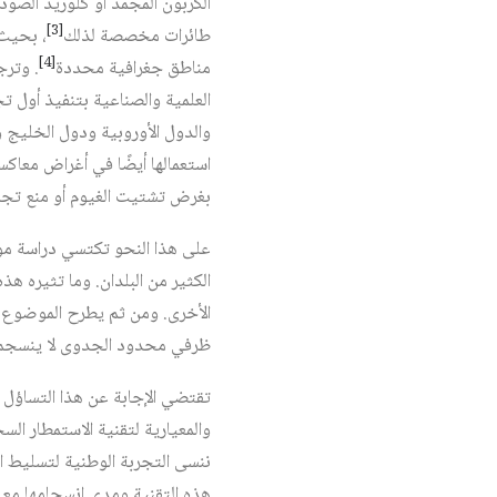
الكربون المجمَّد أو كلوريد الصو
[3]
طائرات مخصصة لذلك
، بحيث 
[4]
مناطق جغرافية محددة
العلمية والصناعية بتنفيذ أول 
والدول الأوروبية ودول الخليج 
استعمالها أيضًا في أغراض معاكس
بغرض تشتيت الغيوم أو منع تجمّع
على هذا النحو تكتسي دراسة موض
الكثير من البلدان. وما تثيره ه
الأخرى. ومن ثم يطرح الموضوع سؤال
ظرفي محدود الجدوى لا ينسجم و
تقتضي الإجابة عن هذا التساؤل 
والمعيارية لتقنية الاستمطار الس
ننسى التجربة الوطنية لتسليط ال
هذه التقنية ومدى انسجامها مع ره