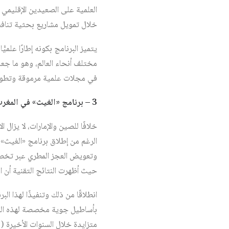
العلمية على الصعيدين الإقليمي
خلال تمويل مشاريع بحثية تنافس
يتميز البرنامج بكونه إطارًا علمي
مختلف أنحاء العالم، وهو ما جع
في مجلات علمية مرموقة وتطوير
3 – برنامج «الغيث» في المغرب
خلافًا للصين والإمارات، لا يز
الرغم من إطلاق برنامج «الغيث» 
حيث أظهرت النتائج التقنية أن العملي
انطلاقًا من ذلك وتنفيذًا لهذا
بأساطيل جوية مخصصة لهذه العم