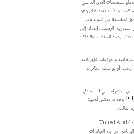
 مطلع تسعينيات القرن الماضي،
 قسمًا خاصًا بالاستمطار، وهو
طق المختلفة في الدولة وفي
التصاريح الرسمية. إضافة إلى
ستمطار (عدد الشعلات، والأماكن،
رطابية والمولدات الكهربائية،
رضية أو بواسطة الطائرات
ص الدولة نحو 900 ساعة طيران سنويًّا لتنفيذ عمليات الاستمطار، بتكلفة إجمالية تناهز 26.1 مليون درهم إماراتي (ما يعادل
[13]
. وهو ما يعكس أهمية
 المائية.
في موازاة هذه الجهود التطبيقية، أطلقت دولة الإمارات سنة 2015 «برنامج الإمارات لبحوث علوم الاستمطار» (United Arab
دُّ هذا البرنامج من أبرز المبادرات