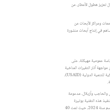
ل تعزيز هطول الأمطار، من
جامعات ومراكز الأبحاث من
ساهم في إنتاج أبحاث منشورة
ياسة عمومية مهيكلة، على
واجهة آثار التغيرات المناخية
وتعويض العجز المطري عبر تخصيب السحب اصطناعيًّا. وقد تم إطلاق هذا البرنامج بشراكة مع الوكالة الأمريكية للتنمية الدولية (USAID)،
ل والحاجب وأزيلال، مدعومة
نفيذ هذه التقنية بوتيرة
متزايدة خلال السنوات الأخيرة (21 مرة سنة 2021 و27 مرة سنة 2022 و22 مرة سنة 2023 و70 مرة برسم سنة 2024، حيث تمت 40