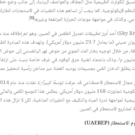
مسبق للكوارث الطبيعية مثل الجفاف والعواصف البردية، إلى جانب وضع خط
لنظم الإيكولوجية. كما يجب أن تساهم هذه التقنيات في الاستجابات الطارئة 
[8]
مراعي، وكذلك في مواجهة موجات الحرارة المرتفعة وغيرها
.
ميزانية قدرت بنحو 19 مليون يوان صيني (ما يعادل 29.7 مليون دولار أمريكي). وتهدف
جافة، من خلال توجيه بخار الماء الجوي من حوض نهر اليانغستي إلى حوض الن
 يطلق الدخان الغني بجسيمات يوديد الفضة عبر مداخن رأسية لتحفيز عمل
، مدعومة بميزانية حكومية تجاوزت 168 مليون دولار أمريكي. يعكس هذا التوسع 
تيجية لمواجهة ندرة المياه والتكيف مع التغيرات المناخية، لكن لا تزال هذ
ة لمشاريع الاستمطار في الصين.
)
UAEREP