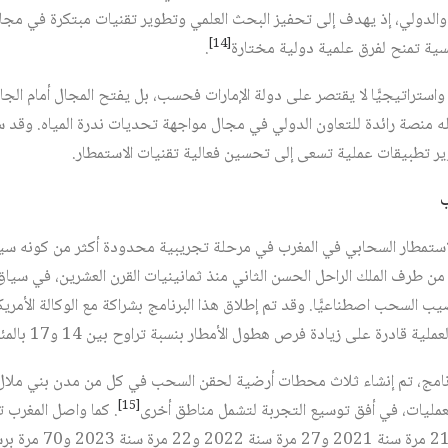
 والدولي، إذ يهدف إلى تحفيز البحث العلمي وتطوير تقنيات مبتكرة في مجا
[14]
ية تمنح لفرق علمية دولية مختارة
.
ًّا واستراتيجيًّا لا يقتصر على دولة الإمارات فحسب، بل يفتح المجال أمام ال
له منصة رائدة للتعاون الدولي في مجال مواجهة تحديات ندرة المياه. وقد 
 تطبيقات عملية تسعى إلى تحسين فعالية تقنيات الاستمطار.
ال الاستمطار السحابي في المغرب في مرحلة تجريبية محدودة أكثر من كونه س
من طرف الملك الراحل الحسن الثاني منذ ثمانينيات القرن العشرين، في سياق م
ة قادرة على زيادة فرص هطول الأمطار بنسبة تراوح بين 14 و17 بالمئة.
 البرنامج، تم إنشاء ثلاث محطات أرضية لحقن السحب في كل من مدن بني ملا
[15]
ليات، في أفق توسيع التجربة لتشمل مناطق أخرى
. كما واصل المغرب ت