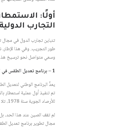
أولًا: الاستمطا
التجارب الدولية
تتباين تجارب الدول في مجال ت
طور التجريب. وفي هذا الإطار، نت
وسعي متواصل نحو ترسيخ هذه الت
1 – برنامج تعديل الطقس في الصين (
يعدُّ البرنامج الوطني لتعديل ال
للأرصاد الجوية سنة 1978، تلا ذلك إصدار أول قانون وطني ينظم عملية تعديل الطقس سنة 2006‏
لم تقف الصين عند هذا الحد، بل