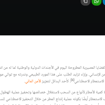
م القضايا المصيرية المطروحة اليوم في الأجندات الدولية والوطنية لما له من 
ن الإنساني. وإزاء تزايد الطلب على هذا المورد الطبيعي وندرته مع توالي م
[1]
الاستمطار الاصطناعي
، كأحد البدائل لتعزيز
الأمن المائي
.
دة كمية الأمطار لأنواع من السحب لاستغلال خصائصها وتحفيز عملية الهطو
ف الاستمطار أيضًا بكونه عملية إنتاج المطر من خلال التحفيز الاصطناعي ل