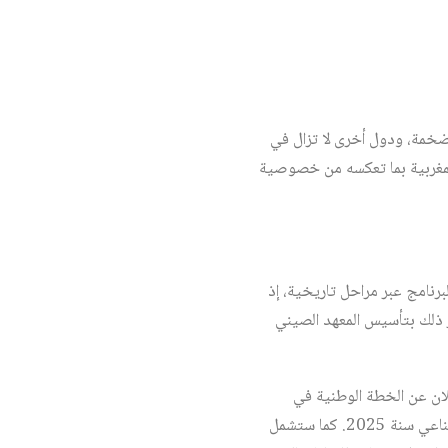
خمة، ودول أخرى لا تزال في
 المغربية بما تعكسه من خصوصية
برنامج عبر مراحل تاريخية، إذ
 بالطائرات عام 1958، لمواجهة آثار الجفاف في مقاطعة «جلين» (Jilin). وتعزز ذلك بتأسيس المعهد الصيني
ان عن الخطة الوطنية في
مجال تطوير برنامج تعديل الطقس، التي تهدف إلى تغطية مساحة أكبر من 5.5 مليون م² بالاستسقاء الاصطناعي سنة 2025. كما ستشمل