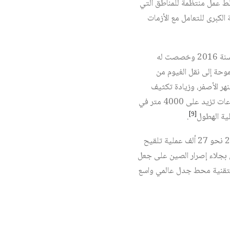
ط عمل منتظمة للمناطق التي
الكبرى للتعامل مع الأزمات
يمثل مشروع «نهر السماء» (Sky River) أحد أبرز تطبيقات تعديل الطقس في الصين، وهو تم إطلاقه منذ سنة 2016 وخصصت له
 هذه المبادرة الطموحة إلى نقل الغيوم من
هر الأصفر، وزيادة تكثيف
هطول الأمطار على مساحة 1.6 مليون م²، وذلك باعتماد تقنية حرق الوقود في غرف خاصة بنيت على ارتفاعات تزيد على 4000 متر في
[9]
ية الهطول
.
يتضح بذلك أن تجربة الصين في مجال الاستمطار الاصطناعي قد عرفت توسعًا كبيرًا؛ إذ نفذت منذ عام 2014 نحو 27 ألف عملية تلقيح
الكمي والمالي بجلاء إصرار الصين على جعل
ه التقنية محط جدل عالمي واسع