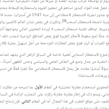
ديوم أو بواسطة مركب يوديد الفضة أو غيرها من المواد الكيميائية المناسبة،
تعمل هذه المواد كبذور تساهم في تحفيز الغيوم واستمطارها لإسقاط محتوا
. وترجع جذور تجربة الاستمطار الاصطناعي إلى
[5]
تجربة ناجحة لاستمطار السحب
، وتكررت في بعض بلدان العالم كالصين والول
وغيرها. توظف تقنية استمطار السحب لا لزيادة المخزون المائي ومواجهة آثا
ة، مثلًا لمنع سقوط الأمطار الغزيرة فوق بعض المناطق الزراعية لتجنب تلف ا
 الضباب أو البرَد فوق بعض المطارات المزدحمة من أجل تسهيل عملية إقلاع
وع الاستمطار السحابي أهمية خاصة في السياق الراهن الذي يشهد تصاعد م
ذه التقنية من جدل واسع في النقاش العلمي والسياسي وحتى الفقهي أحيانًا، ح
ًا أساسيًّا مفاده: هل يمثل الاستمطار الاصطناعي حلًا تقنيًا فعالًا في تدبي
رهانات الاستدامة؟
المحوري استحضار مقاربة تحليلية في المقام
الأول
، بما تتيحه من تفكيك للأ
حابي، ويتم ذلك في إطار مقاربة مقارنة ركزت على التجارب الرائدة في السياق
ضوء على موقع المغرب في هذا المجال. أما في المقام
الثاني
، فإن إدماج ال
انات الاستدامة وتدبير ندرة المياه.