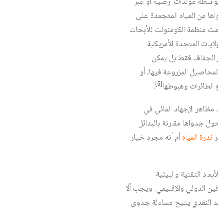
 بواسطة مولدات أرضية أو عبر
ها من المياه المتجمدة على
 سنة 1947 في أستراليا، عندما قامت منظمة الكومنولث للأبحاث
ايات المتحدة الأمريكية
ر الجفاف فقط بل يمكن
لمحاصيل المزروعة فيها، أو
[6]
 الطائرات وهبوطها
.
ظاهر الإجهاد المائي في
ول جدواها مقارنة بالبدائل
ر
ندرة المياه
أم أنه مجرد خيار
بعاد التقنية والبيئية
ين الدولي والإقليمي. ويجب ألّا
بعد النقدي يتيح مساءلة جدوى