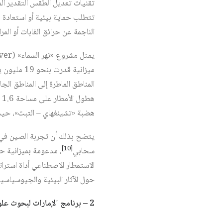
تقنيات تعديل الطقس التقدير ال
تتطلب حماية بيئية أو استعادة ل
الناجمة عن حرائق الغابات أو ال
المناطق الماطرة إلى المناطق ال
هضبة «تشينغهاي – التبت»، حيث
[10]
سحابي
الاستمطار الاصطناعي أداة استرا
حول الآثار البيئية والجيوسياسي
2 – برنامج الإمارات لبحوث علوم الاستمطار (