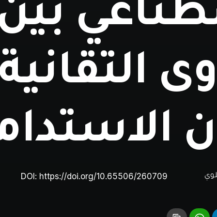
طناعي بين
ى التقانية
ن الاستدام
DOI:
https://doi.org/10.65506/260709
لوي