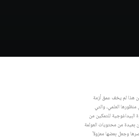
 أن هذا لم يخف عمق أزمة
 منظورها العلمي، والتي
وة البيداغوجية للتمكين من
تكن بعيدة من محتويات العولمة
رها وجعل بعضها معزولاً