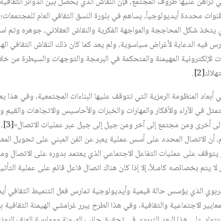
تي تراهن عليها ظروف المجتمع، فإن النقاش الذي يحصل بين الدوائر الثقافية،
قنوات محددة أيديولوجياً، يساهم في بلورة النسق الثقافي العام للمجتمعات؛
ذي يتخذ شكل المحاججة والمواجهة الفكرية والنقاش العقلاني، جوهره وتم است
رس فيه الدعاية لأغراض سياسوية، ولم يعد كما كان ذلك النقاش الثقافي اله
ات الإلكترونية المهيمنة والمتحكمة في البرمجة والتوجهات والسيطرة من خلا
هلاك‏
[2]
.
ي أبعاد المنظومة الرمزية التي تتوقف عليها البناءات المجتمعية، وفي هذا يع
متمثل في الآراء والأفكار والمهارات والخبرات والأحاسيس والاتجاهات والقيم 
خرى ومن مجتمع إلى آخر ومن جيل إلى جيل عبر عمليات الاتصال»‏
[3]
،
ظم، أن الاتصال المحدد على أسس عملية يعبر عن الفن المبني على تحويل 
يتوقف على عمليات التفاعل الاجتماعي الذي يعتمد بدوره على الاتصال وم
ل لا يتم بخصائصه كامـلاً، إلا إذا كان هناك اتصال فاعل قائم على عملية التأثير 
ربوي الذي يؤسس حالة قيمية وأيديولوجية تمارس فعل التنميط الثقافي أيضاًً، 
معايير الاجتماعية والثقافية، وفي هذا الطرح يبرر غرامشي الهيمنة الثقافية
اعتماد على هذا البعد التربوي في تحقيق جانب الهيمنة وممارسة العنف الرمز