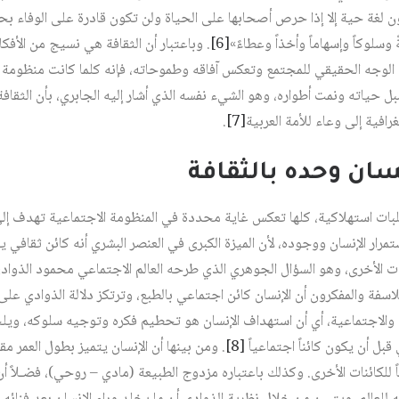
 لغة حية إلا إذا حرص أصحابها على الحياة ولن تكون قادرة على الوفاء بحاجا
سلوكاً وإسهاماً وأخذاً وعطاءً»‏
[6]
. وباعتبار أن الثقافة هي نسيج من الأفكار
 الوجه الحقيقي للمجتمع وتعكس آفاقه وطموحاته، فإنه كلما كانت منظومة ا
 حياته ونمت أطواره، وهو الشيء نفسه الذي أشار إليه الجابري، بأن الثقافة 
فية إلى وعاء للأمة العربية‏
[7]
.
إنسان وحده بالثقافة
ات استهلاكية، كلها تعكس غاية محددة في المنظومة الاجتماعية تهدف إلى ال
ستمرار الإنسان ووجوده، لأن الميزة الكبرى في العنصر البشري أنه كائن ثقافي 
ت الأخرى، وهو السؤال الجوهري الذي طرحه العالم الاجتماعي محمود الذوادي
لاسفة والمفكرون أن الإنسان كائن اجتماعي بالطبع، وترتكز دلالة الذوادي على 
ة والاجتماعية، أي أن استهداف الإنسان هو تحطيم فكره وتوجيه سلوكه، و
بل أن يكون كائناً اجتماعياً ‏
[8]
. ومن بينها أن الإنسان يتميز بطول العمر مقا
ً للكائنات الأخرى. وكذلك باعتباره مزدوج الطبيعة (مادي – روحي)، فضـلاً أ