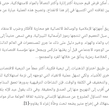
أمكن فرض قيم حديثة أكثر إثارة وأكثر التصاقاً بالمواد الاستهلاكية، حتى لا
ن ثقافته التي اكتسبها في إثر هذا الانفتاح، وتصبح هذه العملية عبارة عن م
ق أجهزتها الإعلامية والوسائط الاتصالية هو محاربة الأفكار وضرب الاعتقاد 
 التعميم التي تنتجها رموز الرأسمالية الليبرالية، وهي تسعى حثيثاً إلى ا
راب والماء والهواء. وخير دليل على ذلك ما جرى للمستعمرات في العالم الثالث
ؤسس الوجود الاجتماعي قبل أن يقلبها ماركس ويجعل منها مؤسسة اقتصادية تؤ
خلاصة رمزية يتألق من خلالها الفرد والمجتمع…
ن طريق اختراق الذهنيات، إلى تبعية فكرية، أكثر عمقاً من التبعية الاقتصادية
الأخرى للأشياء. ولكي تسهل عملية الانقياد التي توجهه إلى نزعة استهلاكية ل
 والتخفيف في الكلفة والوقت، فإن النشاطات الترفيهية بدورها تعمق السذاج
أقرب إلى التهريج منها إلى الصدق والحقيقة. وفي ذلك يقول عبد الإله بلق
معه التساؤل المشروع عن مستقبلها الإنساني وتشبه ثقافة العولمة سائر مواد 
هلاك في إخراج مثير يضعه تحت وطأة إغراء لا يقاوم»‏
[1]
.