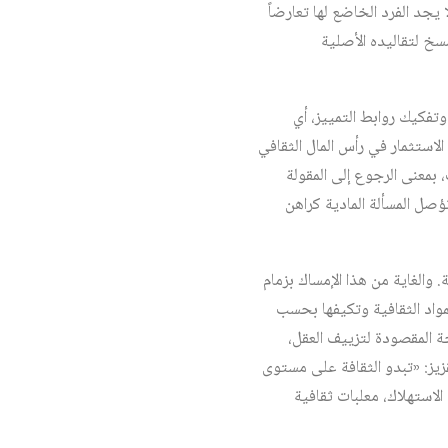
 يجد الفرد الخاضع لها تعارضاً
سخ لتقاليده الأصلية
وتفكيك روابط التمييز، أي
لاستثمار في رأس المال الثقافي
، بمعنى الرجوع إلى المقولة
صل المسألة المادية كراهن
. والغاية من هذا الإمساك بزمام
لمواد الثقافية وتكيفها بحسب
ة المقصودة لتزييف العقل،
زيز: «تبدو الثقافة على مستوى
الاستهلاك، معلبات ثقافية