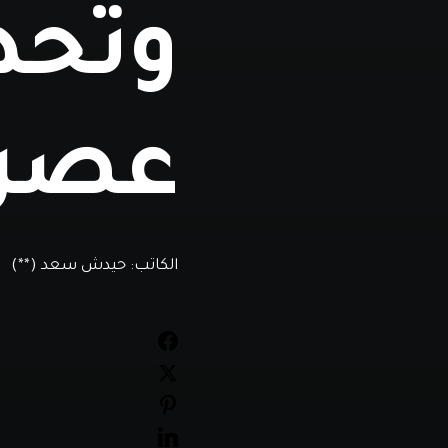
وتحدي
عصر 
الكاتب:
حيدش سعد (**)