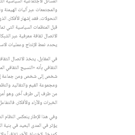
المسائل الاجتماعية السياسية ال
والمجتمعات عبر آليات الهيمنة و
التحولات، فقد إشهار الأفكار، ال
قبل المنظمات السياسية التي تما
الاتصال ثقافة معرفية عبر الشبك
يحدد نمط الإنتاج وعمليات الاست
في المقابل، يتخذ الاتصال الثقاف
الثقافي بأنه «النسيج الثقافي ال
شخص إلى شخص ومن جماعة إلى أ
ومجموعة القيم والتقاليد والن
من طرف إلى طرف آخر، وهو أمر 
الخبرات والآراء والأفكار، فالتفاع
وفي هذا الإطار ينعكس النظام الت
يؤثر في المدى البعيد في بنية ال
كمدخل لاختراق الآخر ثقافياً وال