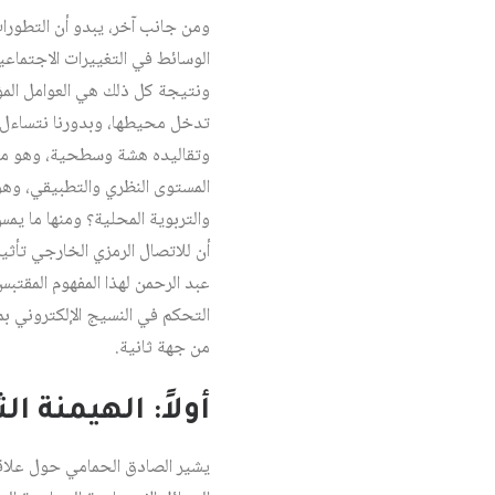
ومن جانب آخر، يبدو أن التطورات
الوسائط في التغييرات الاجتماعي
ونتيجة كل ذلك هي العوامل المؤ
تدخل محيطها، وبدورنا نتساءل هل
وتقاليده هشة وسطحية، وهو ما أدى
المستوى النظري والتطبيقي، وهو م
والتربوية المحلية؟ ومنها ما يمس
أن للاتصال الرمزي الخارجي تأثير
عبد الرحمن لهذا المفهوم المقت
التحكم في النسيج الإلكتروني بم
من جهة ثانية.
أولاً: الهيمنة 
يشير الصادق الحمامي حول علاقة 