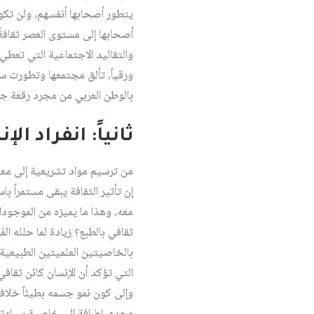
يتطور أصحابها أنفسهم، ولن تكون
أصحابها إلى مستوى العصر ثقافةً و
والتقاليد الاجتماعية التي تعطي
ورقياً، تألق مجتمعها وتطورت سبل
بالوطن العربي من مجرد رقعة جغرا
ثانياً: انفراد ال
من ترسيم مواد تشريعية إلى معلب
إن تأثير الثقافة يبقى مستمراً با
معه، وهذا ما يميزه من الموجودا
ثقافي بالطبع؟ زيادة لما حلله الف
بالخاصيتين العلميتين الطبيعي
التي تؤكد أن الإنسان كائن ثقافي ق
وإلى كون نمو جسمه بطيئاً خلافا