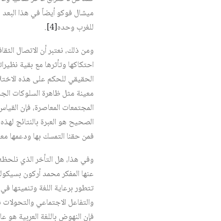
ميشال فوكو أيضاً في هذا البعد 
للغرب وحده‏
[4]
.
ومن ذلك، نعتبر أن الاتصال الثق
احتكاكها وتأثرها مع بقية نظيرا
الحقيقي للحكم على هذه الاختلا
معينة مثل ظاهرة السلوكات الجد
المجتمعات المعاصرة، فإن القياس 
الصحيح هو العبرة بالنتائج لهذ
فمن حقنا التمسك بها ودعمها معيا
وفي هذا، هل التأخر الذي نلحظه 
عنها المفكر محمد أركون بسيكولو
تتطور برعاية اللغة وتنميتها في ا
والتفاعل الاجتماعي والتحولات نت
فإن النهوض باللغة العربية هو عا