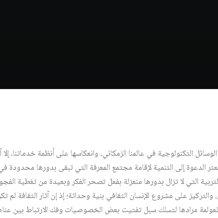
لوسائل التكنولوجية في عالمنا الزمكاني، وانعكاسها على أنظمة خدماتنا، إلا
ثر الدعوة إلى التنمية لإقامة مجتمع المعرفة التي تبقى بدورها محدودة في
لتربية التي لا تزال بدورها منعزلة بفعل تصحر الفكر وبعيدة من تغطية الفج
ل، والتركيز على مشروع الإنسان الثقافي بنية وحداثة؛ إذ إن آثار الثقافة لم 
للعولمة مرادها لتسلك سبل تفتيت بعض الخصوصيات وفك الارتباط بين عناص