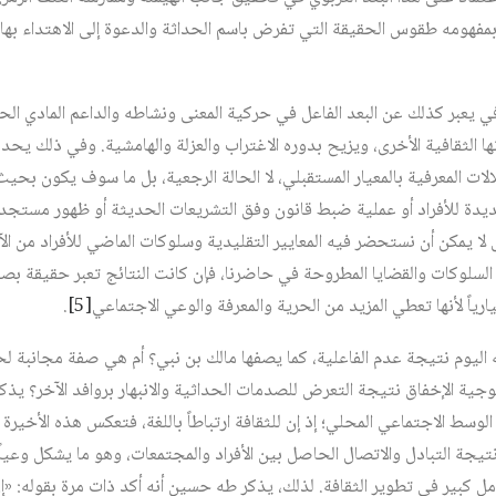
بمفهومه طقوس الحقيقة التي تفرض باسم الحداثة والدعوة إلى الاهتداء بها،
افي يعبر كذلك عن البعد الفاعل في حركية المعنى ونشاطه والداعم المادي ا
تها الثقافية الأخرى، ويزيح بدوره الاغتراب والعزلة والهامشية. وفي ذلك 
لات المعرفية بالمعيار المستقبلي، لا الحالة الرجعية، بل ما سوف يكون ب
يدة للأفراد أو عملية ضبط قانون وفق التشريعات الحديثة أو ظهور مستجد
لا يمكن أن نستحضر فيه المعايير التقليدية وسلوكات الماضي للأفراد من الآب
ه السلوكات والقضايا المطروحة في حاضرنا، فإن كانت النتائج تعبر حقيقة ب
رياً لأنها تعطي المزيد من الحرية والمعرفة والوعي الاجتماعي‏
[5]
.
اليوم نتيجة عدم الفاعلية، كما يصفها مالك بن نبي؟ أم هي صفة مجانبة لحيا
جية الإخفاق نتيجة التعرض للصدمات الحداثية والانبهار بروافد الآخر؟ يذكر 
لوسط الاجتماعي المحلي؛ إذ إن للثقافة ارتباطاً باللغة، فتعكس هذه الأخيرة طب
يجة التبادل والاتصال الحاصل بين الأفراد والمجتمعات، وهو ما يشكل وعياً إ
مل كبير في تطوير الثقافة. لذلك، يذكر طه حسين أنه أكد ذات مرة بقوله: «إن 