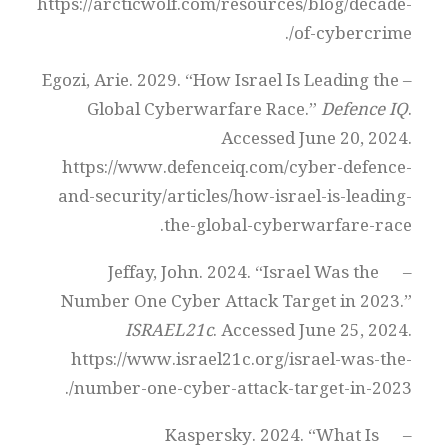
https://arcticwolf.com/resources/blog/decade-
of-cybercrime/.
– Egozi, Arie. 2029. “How Israel Is Leading the
Global Cyberwarfare Race.”
Defence IQ
.
Accessed June 20, 2024.
https://www.defenceiq.com/cyber-defence-
and-security/articles/how-israel-is-leading-
the-global-cyberwarfare-race.
– Jeffay, John. 2024. “Israel Was the
Number One Cyber Attack Target in 2023.”
ISRAEL21c
. Accessed June 25, 2024.
https://www.israel21c.org/israel-was-the-
number-one-cyber-attack-target-in-2023/.
– Kaspersky. 2024. “What Is