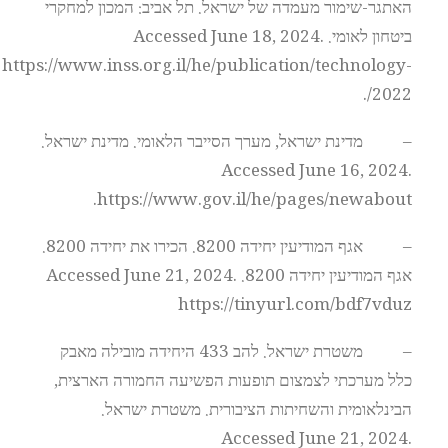
האתגר-שימור מעמדה של ישראל. תל אביב: המכון למחקרי
ביטחון לאומי. Accessed June 18, 2024.
https://www.inss.org.il/he/publication/technology-
2022/.
– מדינת ישראל, מערך הסייבר הלאומי. מדינת ישראל.
Accessed June 16, 2024.
https://www.gov.il/he/pages/newabout.
– אגף המודיעין יחידה 8200. הכירו את יחידה 8200.
אגף המודיעין יחידה 8200. Accessed June 21, 2024.
https://tinyurl.com/bdf7vduz
– משטרת ישראל. להב 433 היחידה מובילה מאבק
כלל מערכתי לצמצום תופעות הפשיעה החמורה הארצית,
הבינלאומית והשחיתות הציבורית. משטרת ישראל.
Accessed June 21, 2024.