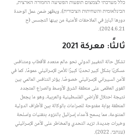
כלל מערכתי לצמצום תופעות הפשיעה החמורה הארצית,
הבינלאומית והשחיתות הציבורית)، ويظهر ضمن عمل الوحدة
دورها البارز في الملاحقات الأمنية من بينها التجسس (ح
2024.6.21).
ثالثًا: معركة 2021
تشكل حالة التغيير الدولي نحو عالم متعدد الأقطاب ومتنافس
عسكريًا بشكل كبير تحديًا كبيرًا للأمن الإسرائيلي عمومًا، كما في
الأمن السيبراني الإسرائيلي خصوصًا. يؤثر التنافس العالمي بين
القوى العظمى على منطقة الشرق الأوسط والصراع المتجدد
نتيجة احتلال الأراضي الفلسطينية والعربية، وهو ما يجعل
المنطقة بوابة مفتوحة للصراعات بالوكالة بين الأطراف الدولية
المتنوعة، مما يسمح لأعداء إسرائيل بالتزود بتقنيات واسلحة
وخبرات جديدة، تزيد التحدي والمخاطر على الأمن الإسرائيلي
(ענתבי، 2022).