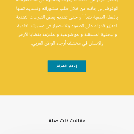
ينتظر المركز من أصدقائه وقرائه ومحبِّيه في هذه المرحلة
الوقوف إلى جانبه من خلال طلب منشوراته وتسديد ثمنها
بالعملة الصعبة نقداً، أو حتى تقديم بعض التبرعات النقدية
لتعزيز قدرته على الصمود والاستمرار في مسيرته العلمية
والبحثية المستقلة والموضوعية والملتزمة بقضايا الأرض
والإنسان في مختلف أرجاء الوطن العربي.
إدعم المركز
مقالات ذات صلة