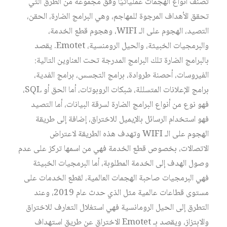
تصنف أنواع الهجمات عملياتيًا وفق مجموعة من الطرق التي
تحقق الأهداف المرجوة للمهاجم، وهي البرامج الضارة، الحقن،
التصيد، الهجوم على الـ WIFI، وهجوم قطع الخدمة،
والبرمجيات الخبيثة، والحيل الرومنسية، Emotet. يقصد
بالبرامج الضارة تلك البرامج المدرجة تحت العناوين التالية:
الفيروسات، أحصنة طروادة، برامج التجسس، برامج الفدية،
برامج الإعلانات المتسللة، شبكات الروبوتات، أما الحق أو SQL،
فهو نوع من أنواع البرامج الضارة لسرقة البيانات، أما التصيد
فهو استخدام الرسائل بالإيميل للاختراق، إضافة إلى طريقة
الهجوم على الـ WIFI وتهدف هذه الطريقة لاعتراض
الاتصالات، بخصوص قطع الخدمة فهي من اسمها تركز على عدم
وصول الهدف إلى الخدمة المطلوبة، أما البرمجيات الخبيثة
فهي البرمجيات صاحبة الهجمات العالمية، لقطع الخدمات على
مستوى قطاعات عالمية مثل الذي حدث عام 2019، وعند
التطرق إلى الحيل الرومانسية فهي استغلال التعارف للاختراق
والابتزاز، ويقصد بـ Emotet الاختراق عن طريق استهداف