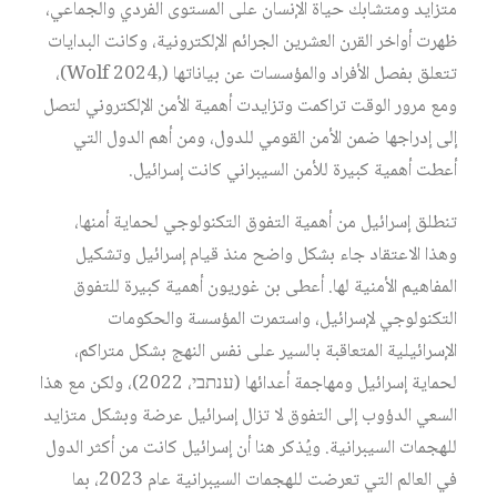
متزايد ومتشابك حياة الإنسان على المستوى الفردي والجماعي،
ظهرت أواخر القرن العشرين الجرائم الإلكترونية، وكانت البدايات
تتعلق بفصل الأفراد والمؤسسات عن بياناتها (,Wolf 2024)،
ومع مرور الوقت تراكمت وتزايدت أهمية الأمن الإلكتروني لتصل
إلى إدراجها ضمن الأمن القومي للدول، ومن أهم الدول التي
أعطت أهمية كبيرة للأمن السيبراني كانت إسرائيل.
تنطلق إسرائيل من أهمية التفوق التكنولوجي لحماية أمنها،
وهذا الاعتقاد جاء بشكل واضح منذ قيام إسرائيل وتشكيل
المفاهيم الأمنية لها. أعطى بن غوريون أهمية كبيرة للتفوق
التكنولوجي لإسرائيل، واستمرت المؤسسة والحكومات
الإسرائيلية المتعاقبة بالسير على نفس النهج بشكل متراكم،
لحماية إسرائيل ومهاجمة أعدائها (ענתבי، 2022)، ولكن مع هذا
السعي الدؤوب إلى التفوق لا تزال إسرائيل عرضة وبشكل متزايد
للهجمات السيبرانية. ويُذكر هنا أن إسرائيل كانت من أكثر الدول
في العالم التي تعرضت للهجمات السيبرانية عام 2023، بما