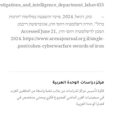
estigations_and_intelligence_department_lahav433.
– כהן, דניאל. 2024. סייבר והשפעה במלחמת “חרבות
ברזל”. הזירה דיפלומטיה ויחסי חוץ, אוניברסיטת רייכמן:
המכון לדיפלומטיה ויחסי חוץ. Accessed June 21,
2024. https://www.arenajournal.org.il/single-
post/cohen-cyberwarfare-swords-of-iron.
مركز دراسات الوحدة العربية
فكرة تأسيس مركز للدراسات من جانب نخبة واسعة من المثقفين العرب
في سبعينيات القرن الماضي كمشروع فكري وبحثي متخصص في
قضايا الوحدة العربية