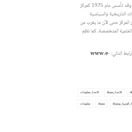
ومن الجدير بالذكر بأن مركز دراسات الوحدة العربية، ومقره في بيروت، يعتبر من أعرق مراكز الأبحاث العربية وقد تأسس عام 1975 كمركز
ت التاريخية والسياسية
 المركز حتى الآن ما يقرب من
فصلية العلمية المتخصصة، كما نظم
رابط التالي:
www.e-
ة
قاعدة_معرفة
قاعدة_معلومات
العربية_ومعرفة
معرفة
معلومات