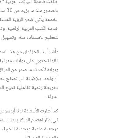
أطلقت قاعدة البيانات العربية 
بالصد
الخدمة يأتي ضمن الرؤية المستقب
خدمة الكتب العربية الرقمية. وت
لتعظيم الاستفادة منه، وتسهيل ا
وأشار أ. د. الخزندار، من هذا ال
فإنها تحتوي على بوابات معرفية ف
وبوابة لأحدث ما صدر عن المركز
آن واحد، بالإضافة الى تصفح فص
بخريطة رقمية تفاعلية تتيح الت
الدولة.
كما أشارت الأستاذة لونا أبوسويرح
في إطار اهتمام المركز بتعزيز ال
مرجعية علمية وبحثية للخبراء و