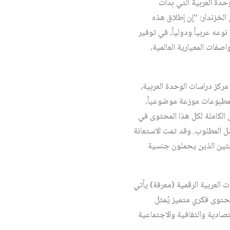
حدة العربية التي بدأت
 سامي الخزندار: “إن إطلاق هذه
عه عربياً ودولياً، في توفير
صفات المعيارية العالمية،
مركز دراسات الوحدة العربية،
 المطبوعات موزعة موضوعياً،
الكاملة لكل هذا المحتوى في
ل المطلوب. وقد تمت الاستعانة
حثين الذين يحملون جنسية
ات العربية الرقمية (معرفة) يأتي
 محتوى فكري متميز يُمثل
صادية والثقافية والاجتماعية