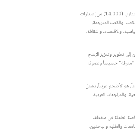
وأشار أ. قاسم الخالدي – مدير ادارة العمليات الفنية في قاعدة “معرفة” – بأن قاعدة المعلومات هذه تضم ما يقارب (14,000) من إصدارات
تب، والكتب المترجمة،
سية، والاقتصاد، والثقافة،
 إلى تطوير وتعزيز الإنتاج
ه “معرفة” خصيصاً وتصونه
، هو الأضخم عربياً، يشمل
ية، والمراجعات العربية
خاصة العاملة في مختلف
معات والطلبة والباحثين.