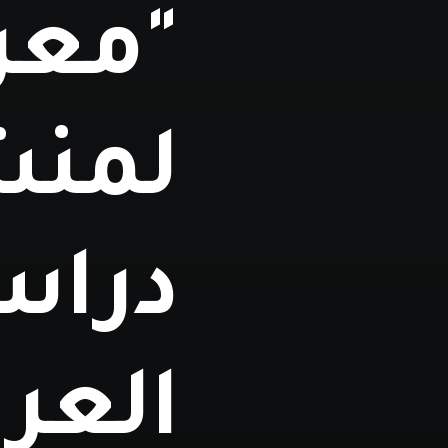
"معر
لمنش
دراس
العرب