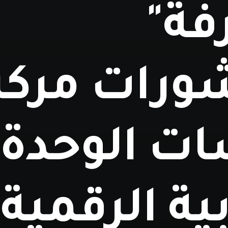
فة"
ورات مركز
ات الوحدة
ية الرقمية