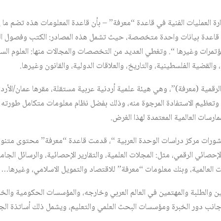
ي قاعدة بيانات واحدة متخصصة، حيث تشمل هذه المصادر: الكتب وفصول الك
مؤتمرات وغيرها “. وتغطي العديد من التخصصات والمجالات منها: العلوم السيا
 والقضية الفلسطينية، والتاريخ، والعلاقات الدولية، والقانون وغيرها.
لرقمية (معرفة)”، وهي هيئة علمية أردنية عربية مستقلة، مقرها عمان/الأردن
، وتعظيم الاستفادة المرجوة منه، وذلك بفضل نظام معلومات متكامل طورت
رسات العالمية المعتمدة لهذا الغرض.
نشورات مركز دراسات الوحدة العربية “، قدمت قاعدة “معرفة” محتوى متنوعاً
حصائي الرقمي، مثل: المجلات العلمية، والتقارير الإحصائية، والرسائل الجامع
ت العالمية، وبنك معلومات “معرفة” للاقتصاد والتمويل الاسلامي، وغيرها…
ن والطلبة والمهتمين في العالم العربي وخارجه، والمؤسسات الحكومية وال
 جانب دور الخبرة ومؤسسات البحث العلمي والتعليم، ويشمل ذلك أساتذة الجا