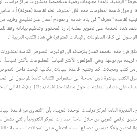
“معرفة” الرقمية، قاعدة معلومات رقمية متخصصة بمنشورات مركز دراسات الو
ور منذ ما يزيد عن 30 سنة. وحول قاعدة المعلومات هذه، قال المشرف العام لقاعدة (معرفة) أ.د.
لية لقاعدة “معرفة” في بناء خدمة أو نموذج أعمال غير تقليدي وفريد من نو
عتمد هذه الخدمة على تطوير عملية إدارة المحتوى وتنظيم بياناته وفقا للموا
لوصول الى كافة المعلومات والبيانات المتوفرة في هذه الكتب العربية”.
منطلق فإن هذه الخدمة تمتاز بالإضافة الى توفيرها النصوص الكاملة لمنشورات 
ريدة من نوعها، وهي: المؤلفون الأكثر اقتباساً، المطبوعات الأكثر اقتباساً،
 من كتب ومجلات. كما وتتيح قاعدة البيانات إمكانية البحث داخل النصوص 
ول الكتب مباشرة دون الحاجة الى استعراض الكتاب كاملاً للوصول الى الفص
عرف على مصادر المعلومات حول منطقة جغرافية (دولة)، بالإضافة الى البا
، المديرة العامة لمركز دراسات الوحدة العربية، بأن “التعاون مع قاعدة البيان
محتوى الرقمي العربي من خلال إتاحة إصدارات المركز الكترونياً والتي تشمل
الباحثين والأكاديميين وصناع السياسات في شتى المجالات السياسية والاقت