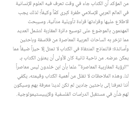
من المؤكد أن الكتاب جاء في وقت تعرف فيه العلوم الإنسانية
في العالم العربي الإسلامي طفرة كبرى كمّاً وكيفاً؛ لذلك يجب
الاطلاع عليها وقراءتها قراءة تأويلية متأنية، وسيبحث
المهتمون بالموضوع على توسيع دائرة المقاربة لتشمل العديد
مما تزخر به الساحات العربية المعاصرة من فلاسفة وباحثين
وأساتذة؛ فالنماذج المنتقاة في الكتاب لا تمثل إلا حيزاً ضيقاً مما
يمكن عرضه. من ناحية ثانية كان الأولى أن يعنوَن الكتاب بـ
“الرؤية المغاربية المعاصرة” علما بأن ابن خلدون ليس معاصراً
لنا، وهذه الملاحظات لا تقلل من أهمية الكتاب وقيمته، يكفي
أننا تعرفنا إلى باحثين جادين لم تكن لدينا معرفة بهم وسيكون
لهم شأن في مستقبل الدراسات الفلسفية والإيبيستيمولوجية.