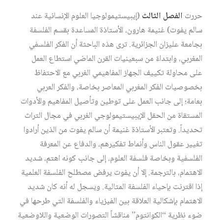
حررت
الفصل الثالث
(إيبيستيمولوجيا العلوم الإنسانية عند
سالم يفوت) غنيمة هارون، الأستاذة المساعدة بقسم الفلسفة
بجامعة عليزان الجزائرية. ترى هذه الباحثة أن الفكر الفلسفي
المغربي، وابتداءً من سبعينيات القرن الماضي استطاع العمل
على محاولة تكييف الجهاز المفاهيمي الغربي مع الاحتفاظ
بخصوصيات الفكر المغربي المعاصر بخاصة، والفكر العربي
بعامة؛ إلى جانب العمل على توطين وتأصيل المفاهيم والأدوات
المستقاة من الحقل الإيبيستيمولوجي الغربي في مجال التراث
تحديداً. وتعتبر الأستاذة غنيمة أن سالم يفوت من الذين أرادوا
تغيير عقول الناس وأنماط تفكيرهم، والدفاع عن المعرفة
الفلسفية وبخاصة فلسفة العلوم، إلى جانب كونه اهتم، شديد
الاهتمام، بالترجمة. إلا أن يفوت يرفض مصطلح الفلسفة العلمية
إذا اقترنت بإحياء الفلسفة المثالية. ويسجل له أنه كان شديد
الاهتمام بإشكالية العلاقة بين الفيزياء والفلسفة التي طرحها في
ضوء نظرية “الكوانتوم” مناقشاً التصورات الوضعية واللاوضعية