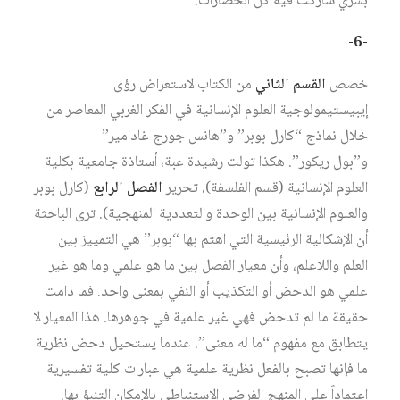
بشري شاركت فيه كل الحضارات.
-6-
خصص
القسم الثاني
من الكتاب لاستعراض رؤى
إيبيستيمولوجية العلوم الإنسانية في الفكر الغربي المعاصر من
خلال نماذج “كارل بوبر” و”هانس جورج غادامير”
و”بول ريكور”. هكذا تولت رشيدة عبة، أستاذة جامعية بكلية
العلوم الإنسانية (قسم الفلسفة)، تحرير
الفصل الرابع
(كارل بوبر
والعلوم الإنسانية بين الوحدة والتعددية المنهجية). ترى الباحثة
أن الإشكالية الرئيسية التي اهتم بها “بوبر” هي التمييز بين
العلم واللاعلم، وأن معيار الفصل بين ما هو علمي وما هو غير
علمي هو الدحض أو التكذيب أو النفي بمعنى واحد. فما دامت
حقيقة ما لم تدحض فهي غير علمية في جوهرها. هذا المعيار لا
يتطابق مع مفهوم “ما له معنى”. عندما يستحيل دحض نظرية
ما فإنها تصبح بالفعل نظرية علمية هي عبارات كلية تفسيرية
اعتماداً على المنهج الفرضي الاستنباطي بالإمكان التنبؤ بها.