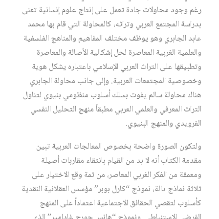
رغم وجود محاولات جادة تعمل على إنتاج علوم إنسانية تعنى
بدراسة المجتمع العربي وتراثه، كالمحاولة التي قام بها محمد
عابد الجابري وهو يوظف مختلف المفاهيم والمناهج الفلسفية
والعلمية الغربية المعاصرة لحل إشكالية الأصالة والمعاصرة
وتطبيقها على التراث العربي الإسلامي باعتباره يشكل هوية
وخصوصية المجتمعات العربية. وإلى جانب محاولة الجابري
هناك محاولة سالم يفوت بسلك أسلوب منظومي بنيوي لتناول
التراث المعرفي والعلمي العربي مطبقاً منهج التحليل النفسي
الفرويدي والمنهج البنيوي.
ولتكون الصورة واضحة بخصوص المعالجات العربية تبين
مقدمة الكتاب أنه لا بد من القيام بانتقاء مقاربات أصيلة
ومعمقة من الفكر الغربي المعاصر، من ثمة وقع الاختيار على
ثلاثة نماذج دالة، نموذج “كارل بوبر” مؤسس العقلانية النقدية
كأسلوب لتقصي الحقائق الاجتماعية اعتماداً على المنهج
الفرضي الاستنباطي. ونموذج “هانس جورج غادامير” الذي