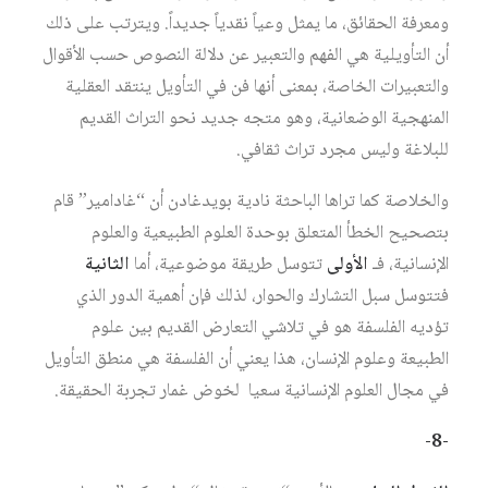
ومعرفة الحقائق، ما يمثل وعياً نقدياً جديداً. ويترتب على ذلك
أن التأويلية هي الفهم والتعبير عن دلالة النصوص حسب الأقوال
والتعبيرات الخاصة، بمعنى أنها فن في التأويل ينتقد العقلية
المنهجية الوضعانية، وهو متجه جديد نحو التراث القديم
للبلاغة وليس مجرد تراث ثقافي.
والخلاصة كما تراها الباحثة نادية بويدغادن أن “غادامير” قام
بتصحيح الخطأ المتعلق بوحدة العلوم الطبيعية والعلوم
الإنسانية، فـ
الأولى
تتوسل طريقة موضوعية، أما
الثانية
فتتوسل سبل التشارك والحوار، لذلك فإن أهمية الدور الذي
تؤديه الفلسفة هو في تلاشي التعارض القديم بين علوم
الطبيعة وعلوم الإنسان، هذا يعني أن الفلسفة هي منطق التأويل
في مجال العلوم الإنسانية سعيا لخوض غمار تجربة الحقيقة.
-8-