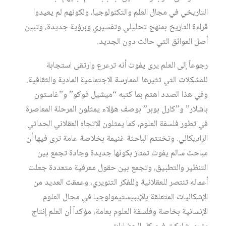
التاريخي في مجال العلم والتكنولوجيا، ولكونهم لم يعيدوا
قراءة التاريخ بمنهج تحليلي وتفسيري وبرؤية جديدة، وتبين
أصل العوائق التي حالت دون الجديد.
رجوعاً إلى العلم يرى يفوت أنه ترعرع وارتقى استجابة
للمشكلات التي تثيرها الممارسة الاجتماعية المادية والثقافية.
وفي هذا الصدد اهتم بما كتبه “ميشيل فوكو” و”غاستون
باشلار” و”كارل بوبر” بوصف هؤلاء يمثلون المرحلة المعاصرة
في تطور فلسفة العلوم، كما يمثلون الاتجاه العقلاني الحداثي
الراديكالي. وتختتم الباحثة غنيمة بخلاصة عامة ترى فيها أن
مباحث سالم يفوت تمتاز بكونها جديدة وجادة تجمع بين
التنظير والتطبيق، وتجمع بين حقول معرفية متعددة جعلت
أعماله تنتصر للعقلانية وللفكر التنويري، وعمقت العديد من
الإشكاليات المتعلقة بالإيبيستيمولوجيا في مجال العلوم
الإنسانية بخاصة وفلسفة العلوم بعامة، مؤكداً أن العلم إنتاج