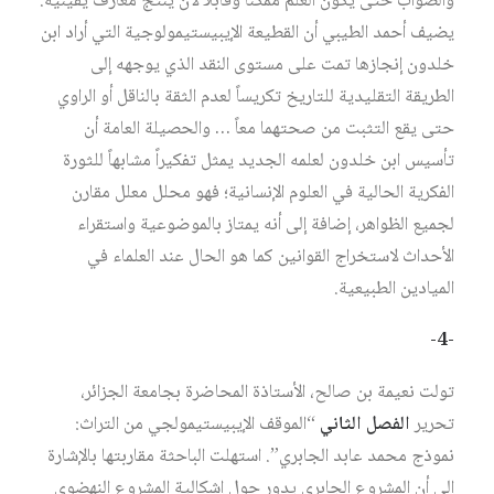
والصواب حتى يكون العلم ممكناً وقابلاً لأن ينتج معارف يقينية.
يضيف أحمد الطيبي أن القطيعة الإيبيستيمولوجية التي أراد ابن
خلدون إنجازها تمت على مستوى النقد الذي يوجهه إلى
الطريقة التقليدية للتاريخ تكريساً لعدم الثقة بالناقل أو الراوي
حتى يقع التثبت من صحتهما معاً … والحصيلة العامة أن
تأسيس ابن خلدون لعلمه الجديد يمثل تفكيراً مشابهاً للثورة
الفكرية الحالية في العلوم الإنسانية؛ فهو محلل معلل مقارن
لجميع الظواهر، إضافة إلى أنه يمتاز بالموضوعية واستقراء
الأحداث لاستخراج القوانين كما هو الحال عند العلماء في
الميادين الطبيعية.
-4-
تولت نعيمة بن صالح، الأستاذة المحاضرة بجامعة الجزائر،
تحرير
الفصل الثاني
“الموقف الإيبيستيمولجي من التراث:
نموذج محمد عابد الجابري”. استهلت الباحثة مقاربتها بالإشارة
إلى أن المشروع الجابري يدور حول إشكالية المشروع النهضوي