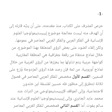
-1-
حرص المشرف على الكتاب، منذ مقدمته، على أن ينبِّه قارئه إلى
أن الهدف منه ليست معالجة موضوع إيبيستيمولوجيا العلوم
الإنسانية في الفكر العربي والفكر الغربي المعاصر في عمومها،
ولكن إلقاء الضوء على بعض الرؤى المتعلقة بهذا الموضوع، من
خلال نماذج منتقاة من رقعة جغرافية هي المنطقة المغاربية
كواجهة عربية يتم تناولها بما يعززها من الرؤى الغربية من خلال
نماذج أوروبية. من ثمة فإن رصد هذه الرؤى المزدوجة وُزع على
قسمين:
القسم الأول
مخصص للفكر العربي المعاصر في فصول
ثلاثة تتطرق إلى منظور طه حسين لفلسفة ابن خلدون
الاجتماعية، وإلى الموقف الإيبيستيمولوجي من التراث عند
محمد عابد الجابري، وإلى إيبيستيمولوجيا العلوم الإنسانية عند
سالم يفوت. أما
القسم الثاني
فمخصص للفكر الغربي المعاصر