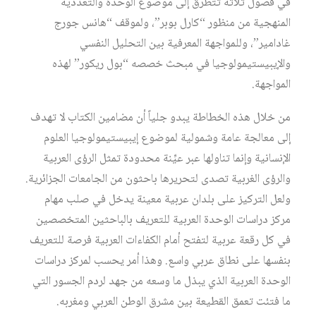
في فصول ثلاثة تتطرق إلى موضوع الوحدة والتعددية
المنهجية من منظور “كارل بوبر”، ولموقف “هانس جورج
غادامير”، وللمواجهة المعرفية بين التحليل النفسي
والإيبيستيمولوجيا في مبحث خصصه “بول ريكور” لهذه
المواجهة.
من خلال هذه الخطاطة يبدو جلياً أن مضامين الكتاب لا تهدف
إلى معالجة عامة وشمولية لموضوع إيبيستيمولوجيا العلوم
الإنسانية وإنما تناولها عبر عيِّنة محدودة تمثل الرؤى العربية
والرؤى الغربية تصدى لتحريرها باحثون من الجامعات الجزائرية.
ولعل التركيز على بلدان عربية معينة يدخل في صلب مهام
مركز دراسات الوحدة العربية للتعريف بالباحثين المتخصصين
في كل رقعة عربية لتفتح أمام الكفاءات العربية فرصة للتعريف
بنفسها على نطاق عربي واسع. وهذا أمر يحسب لمركز دراسات
الوحدة العربية الذي يبذل ما وسعه من جهد لردم الجسور التي
ما فتئت تعمق القطيعة بين مشرق الوطن العربي ومغربه.