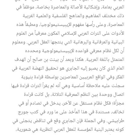
العربي بعامة، وإشكالية الأصالة والمعاصرة بخاصة، موظفاً في
ذلك مختلف المفاهيم والمناهج الفلسفية والعلمية الغربية
المعاصرة، وعلى رأسها مفهوم الإيبيستيمولوجيا، ومطبقاً هذه
الأدوات على التراث العربي الإسلامي المكون معرفياً من العلوم
البيانية والعرفانية والبرهانية التي ينتجها العقل العربي. ومعلوم
أن لكل نظام معرفي قواعده الإيبيستيمولوجية ومحدده
المتمثل باللغة العربية. هكذا وبعد أن بينت بن صالح أن الهدف
العام الذي كان يصبو إليه الجابري هو تحقيق النهضة العربية في
الفكر وفي الواقع العربيين المعاصرين بواسطة قراءة بنيوية
سجلت عليه ملاحظة أساسية وهي أنه لم يقرأ التراث قراءة فيها
اتصال ووحدة بين النظم المعرفية الثلاثة، بل كانت قراءة
مجزأة؛ فكل نظام مستقل عن الآخر، يدخل في تصادم أو في
تخالف، مستندة في هذا المأخذ على ما ورد في كتب جورج
طرابيشي. وفي الجملة فإن الجابري وقع في تناقض يتجلى في
كونه يعتبر البنية المؤسسة للعقل العربي النظرية هي شعورية،