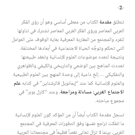
-2-
تنطلق
مقدمة
الكتاب من معطى أساسي وهو أن رؤى الفكر
العربي المعاصر ورؤى الفكر الغربي المعاصر تشترك في تناولها
للفرد والمجتمع من المقاربة المعرفية بغاية الوقوف على العوامل
التي تحكم وتوجِّه الحياة الاجتماعية في أبعادها المختلفة.
ونتيجة لتعدد موضوعات العلوم الإنسانية وتعقد طبيعتها
تعددت المناهج بين الوضعي والتاريخي والكيفي والظواهري
والتفكيكي … إلخ داعية إلى وحدة المنهج بين العلوم الطبيعية
والعلوم الإنسانية كما عند “إيمانويل فالرشتاين” في كتابه
علم
الاجتماع الغربي: مساءلة ومراجعة
، وعند “كارل بوبر” في
مجموع مباحثه.
تسجل مقدمة الكتاب أيضاً أن من المؤكد كون العلوم الإنسانية
ما انفكت تراجع نفسها وفق التطورات المعرفية في المجتمع
الغربي، بينما لا تزال تعاني نقصاً فظيعاً في مجتمعاتنا العربية