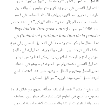
الفصل السادس
والأخير “ترجمة مقال “بول ريكور” بعنوان
“التحليل النفسي في مواجهة الإيبيستيمولوجيا”، والتعليق
عليه من تحرير عبد النور بورراش، الأستاذ المساعد في قسم
الفلسفة بجامعة الجزائر. صدرت مقالة “ريكور” في عدد خاص
سنة 1986 من مجلة
(Psychiatrie française entre
théorie et pratique-fonction de la pensée)
في
هذا المقال ما يمكن اعتباره حدثاً في التحليل النفسي وفي نوع
العلاقة التي توجد بين النظرية والتجربة التحليلية في طابعها
المزدوج لمنهج البحث العلاجي، وما يمكن انتظاره من ميدان
التحليل النفسي بالاستفهام عن الحجة فيه، وهو في اعتقاد
محرر الفصل ومترجم المقال ما يشهد على هذا الاهتمام الذي
لقيته أعمال “سيغموند فرويد” من قبل المفكرين.
لقد وضع “ريكور” ضمن أولوياته مسألة المنهج من خلال قراءة
مجموع ما أنتج في العلوم الإنسانية، ببناء حوار بين المعارف
ومساءلة اليقينيات الزائفة والتأسيسات الاقتصادوية لميادين