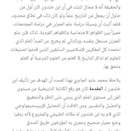
والحقيقة أنه لا مجال للشك في أن ابن خلدون كان أول من
حاول أن يجعل من التاريخ علماً ولو كان ذلك في نطاق محدود.
فلقد أثبت أن وسيلة دراسة علم العمران هي دراسة المجتمعات،
مميزاً بين الظواهر الاجتماعية والظواهر الفردية. لذلك فإن علم
العمران مستقل بنفسه، وبالتالي لم يخرج عن المبدأ العام الذي
اعتمده كل المفكرين الإسلاميين السابقين الذين قدموا تصنيفات
للعلوم لم تذكر التاريخ إلا كعلم من العلوم الشرعية أو كعلم
ملحق بها.
يلاحظ محمد عابد الجابري بهذا الصدد أن الهدف من تأليف ابن
خلدون لـ
المقدمة
كان هو رفع الكتابة التاريخية من مستوى
الفن إلى مستوى العلم الذي ينبني على النظر والتحقيق
والتعليل والتفسير. ومن اللافت أن التحليل الإيبيستيمولوجي
الذي قام به ابن خلدون له مكانه الطبيعي والمشروع لأنه يتغيا
وضع معيار صحيح يتحرى به المؤرخون طريق الصدق