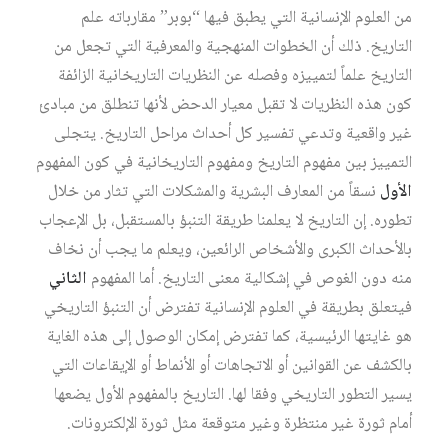
من العلوم الإنسانية التي يطبق فيها “بوبر” مقارباته علم
التاريخ. ذلك أن الخطوات المنهجية والمعرفية التي تجعل من
التاريخ علماً لتمييزه وفصله عن النظريات التاريخانية الزائفة
كون هذه النظريات لا تقبل معيار الدحض لأنها تنطلق من مبادئ
غير واقعية وتدعي تفسير كل أحداث مراحل التاريخ. يتجلى
التمييز بين مفهوم التاريخ ومفهوم التاريخانية في كون المفهوم
الأول
نسقاً من المعارف البشرية والمشكلات التي تثار من خلال
تطوره. إن التاريخ لا يعلمنا طريقة التنبؤ بالمستقبل، بل الإعجاب
بالأحداث الكبرى والأشخاص الرائعين، ويعلم ما يجب أن نخاف
منه دون الغوص في إشكالية معنى التاريخ. أما المفهوم
الثاني
فيتعلق بطريقة في العلوم الإنسانية تفترض أن التنبؤ التاريخي
هو غايتها الرئيسية، كما تفترض إمكان الوصول إلى هذه الغاية
بالكشف عن القوانين أو الاتجاهات أو الأنماط أو الإيقاعات التي
يسير التطور التاريخي وفقا لها. التاريخ بالمفهوم الأول يضعها
أمام ثورة غير منتظرة وغير متوقعة مثل ثورة الإلكترونات.