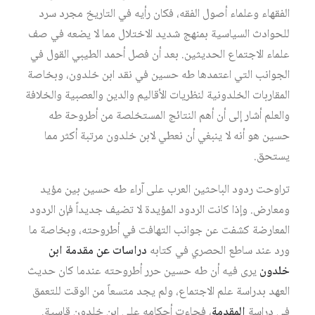
الفقهاء وعلماء أصول الفقه، فكان رأيه في التاريخ مجرد سرد
للحوادث السياسية بمنهج شديد الاختلال مما لا يضعه في صف
علماء الاجتماع الحديثين. بعد أن فصل أحمد الطيبي القول في
الجوانب التي اعتمدها طه حسين في نقد ابن خلدون، وبخاصة
المقاربات الخلدونية لنظريات الأقاليم والدين والعصبية والخلافة
والعلم أشار إلى أن أهم النتائج المستخلصة من أطروحة طه
حسين هو أنه لا ينبغي أن نعطي لابن خلدون مرتبة أكثر مما
يستحق.
تراوحت ردود الباحثين العرب على آراء طه حسين بين مؤيد
ومعارض. وإذا كانت الردود المؤيدة لا تضيف جديداً فإن الردود
المعارضة كشفت عن جوانب التهافت في أطروحته، وبخاصة ما
ورد عند ساطع الحصري في كتابه
دراسات عن مقدمة ابن
خلدون
يرى فيه أن طه حسين حرر أطروحته عندما كان حديث
العهد بدراسة علم الاجتماع، ولم يجد متسعاً من الوقت للتعمق
في دراسة
المقدمة
، فجاءت أحكامه على ابن خلدون قاسية.