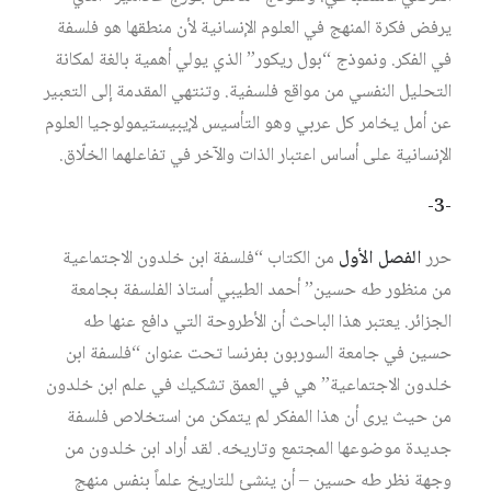
يرفض فكرة المنهج في العلوم الإنسانية لأن منطقها هو فلسفة
في الفكر. ونموذج “بول ريكور” الذي يولي أهمية بالغة لمكانة
التحليل النفسي من مواقع فلسفية. وتنتهي المقدمة إلى التعبير
عن أمل يخامر كل عربي وهو التأسيس لإيبيستيمولوجيا العلوم
الإنسانية على أساس اعتبار الذات والآخر في تفاعلهما الخلّاق.
-3-
حرر
الفصل الأول
من الكتاب “فلسفة ابن خلدون الاجتماعية
من منظور طه حسين” أحمد الطيبي أستاذ الفلسفة بجامعة
الجزائر. يعتبر هذا الباحث أن الأطروحة التي دافع عنها طه
حسين في جامعة السوربون بفرنسا تحت عنوان “فلسفة ابن
خلدون الاجتماعية” هي في العمق تشكيك في علم ابن خلدون
من حيث يرى أن هذا المفكر لم يتمكن من استخلاص فلسفة
جديدة موضوعها المجتمع وتاريخه. لقد أراد ابن خلدون من
وجهة نظر طه حسين – أن ينشئ للتاريخ علماً بنفس منهج