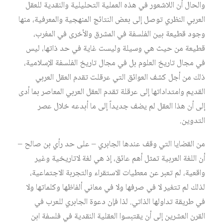
والحال أن اللاشعور في هذه العملية التحليلية والنقدية للعقل
العربي النظري توصل إلى بعض النتائج المنهجية والمعرفية، منها
وجود قطيعة بين الفلسفة في المشرق والأخرى في المغرب،
قطيعة من حيث هي وسيلة وليست غاية في حد ذاتها، ليس
في مجال تاريخ العلوم بل في مجال تاريخ الفلسفة الإسلامية،
ذلك من أجل كشف العوائق التي عرقلت تقدم العقل العربي
القديم وامتداداتها إلى عرقلة تقدم العقل العربي المعاصر بما أدى
إلى أن هذا العقل لم يضف جديداً إلى ما أبدعه خلال عصر
التدوين.
من القضايا التي وقف عندها الجابري – على حد رأي بن صالح –
أن اللغة العربية تمثل أهم عائق، إذ هي لغة لاتاريخية وغير
واقعية، لم تعبر عن معطيات الاستقراء والتجربة الاجتماعية،
لذلك لم تتغير لا في صرفها ولا في معاني ألفاظها وكلماتها ولا
في طريقة تداولها الذاتي. لذا فإن دعوة الجابري للعرب في
القرن العشرين إلى أن يقتبسوا العقلية النقدية في فلسفة ابن