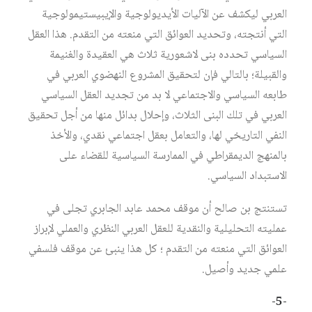
العربي ليكشف عن الآليات الأيديولوجية والإيبيستيمولوجية
التي أنتجته، وتحديد العوائق التي منعته من التقدم. هذا العقل
السياسي تحدده بنى لاشعورية ثلاث هي العقيدة والغنيمة
والقبيلة؛ بالتالي فإن لتحقيق المشروع النهضوي العربي في
طابعه السياسي والاجتماعي لا بد من تجديد العقل السياسي
العربي في تلك البنى الثلاث، وإحلال بدائل منها من أجل تحقيق
النفي التاريخي لها، والتعامل بعقل اجتماعي نقدي، والأخذ
بالمنهج الديمقراطي في الممارسة السياسية للقضاء على
الاستبداد السياسي.
تستنتج بن صالح أن موقف محمد عابد الجابري تجلى في
عمليته التحليلية والنقدية للعقل العربي النظري والعملي لإبراز
العوائق التي منعته من التقدم ؛ كل هذا ينبئ عن موقف فلسفي
علمي جديد وأصيل.
-5-