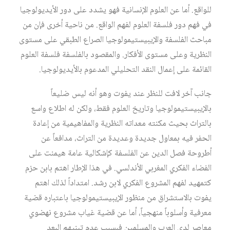
للواقع. أما عن العلوم الإنسانية فهو يشدد على دور الأيديولوجيا
في فهم دور فلسفة العلوم لفهم الواقع. من ناحية أخرى فإن من
مباحث الفلسفة والإيبيستيمولوجيا الصراع الطبقي على مستوى
النظرية وعلى مستوى الأفكار. والمقصود بالفلسفة فلسفة العلوم
القائمة على إعمال النقد التحليلي المدعوم بالأيديولوجيا.
جانب آخر لافت للنظر عند يفوت وهو أنه ليس ضليعاً
بالإيبيستيمولوجيا وتاريخ العلوم فقط، ولكن له اطلاع واسع
بالتراث بحيث مكنته معداته النظرية والمفاهيمية من إعادة
الحفر فيه بمعاول جديدة وعديدة من التراث، مدافعاً عن
أطروحة فصل الدين عن الفلسفة كإشكالية عامة هيمنت على
الفضاء الفكري المغربي الأندلسي. في هذا الإطار اهتم بابن حزم
كتمهيد لفهم المشروع الفكري لابن رشد. امتداداً لذلك اهتم
يفوت بالاستشراق من منظور الإيبيستيمولوجيا باعتباره قضية
معرفية وأسلوباً منهجياً، أما عن قضية غياب مشروع نهضوي
معاصر لدى العرب والمسلمين فبسبب عدم تبنيهم البعد