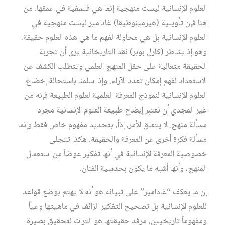
العلوم الإنسانية ليست منهجية إنما هي فلسفية في عمقها. من
هنا فإن تأويلية (هيرمينوطيقا) غادامير ليست منهجية في
العلوم الإنسانية بل هي محاولة لفهم ما هي هذه العلوم حقيقة.
وهو إذ يشاطر (كارل بوبر) نقد التاريخانية يرى أن تجربة
الحقيقة متعالية على حقل المنهج العلمي وتتطلب الكشف عن
الاستعداد لفهم إمكان تعدد الآراء. وإذا سلمنا باستحالة إخضاع
العلوم الإنسانية لنموذج المعرفة العلمية لعلوم الطبيعة فإنه من
غير المجدي أن نعتبر إيضاح طبيعة العلوم الإنسانية مجرد
مسألة منهج. لا يتعلق الأمر، إذاً، بتحديد مفهوم خاص فقط وإنما
مسألة فكرة أخرى عن المعرفة والحقيقة. هكذا تتجلى
خصوصية المعرفة الإنسانية في أنها تفكير عوضاً من استعمال
المنهج، وأنها أشبه ما يكون بحدسية الفنان.
إن ما يعكف “غادامير” على تبيانه هو أنه لا يهتم بوضع قواعد
للعلوم الإنسانية بل تصحيح التفكير الزائف في ماهيتها وعياً
ومفهوماً تاريخيين، مرفد حقيقتها هو التراث لتحقيق بصيرة