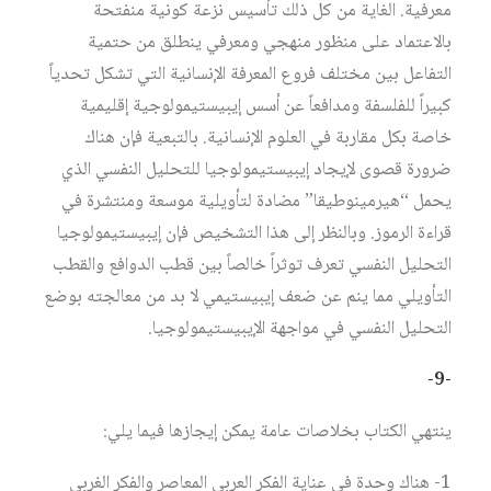
معرفية. الغاية من كل ذلك تأسيس نزعة كونية منفتحة
بالاعتماد على منظور منهجي ومعرفي ينطلق من حتمية
التفاعل بين مختلف فروع المعرفة الإنسانية التي تشكل تحدياً
كبيراً للفلسفة ومدافعاً عن أسس إيبيستيمولوجية إقليمية
خاصة بكل مقاربة في العلوم الإنسانية. بالتبعية فإن هناك
ضرورة قصوى لإيجاد إيبيستيمولوجيا للتحليل النفسي الذي
يحمل “هيرمينوطيقا” مضادة لتأويلية موسعة ومنتشرة في
قراءة الرموز. وبالنظر إلى هذا التشخيص فإن إيبيستيمولوجيا
التحليل النفسي تعرف توثراً خالصاً بين قطب الدوافع والقطب
التأويلي مما ينم عن ضعف إيبيستيمي لا بد من معالجته بوضع
التحليل النفسي في مواجهة الإيبيستيمولوجيا.
-9-
ينتهي الكتاب بخلاصات عامة يمكن إيجازها فيما يلي:
1- هناك وحدة في عناية الفكر العربي المعاصر والفكر الغربي