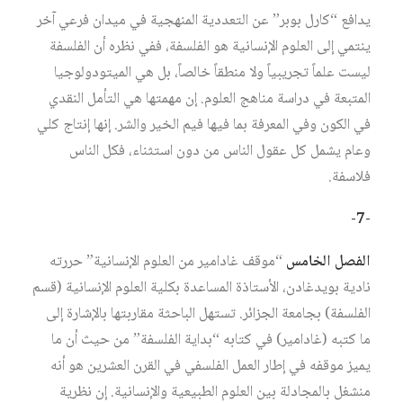
يدافع “كارل بوبر” عن التعددية المنهجية في ميدان فرعي آخر
ينتمي إلى العلوم الإنسانية هو الفلسفة، ففي نظره أن الفلسفة
ليست علماً تجريبياً ولا منطقاً خالصاً، بل هي الميتودولوجيا
المتبعة في دراسة مناهج العلوم. إن مهمتها هي التأمل النقدي
في الكون وفي المعرفة بما فيها فيم الخير والشر. إنها إنتاج كلي
وعام يشمل كل عقول الناس من دون استثناء، فكل الناس
فلاسفة.
-7-
الفصل الخامس
“موقف غادامير من العلوم الإنسانية” حررته
نادية بويدغادن، الأستاذة المساعدة بكلية العلوم الإنسانية (قسم
الفلسفة) بجامعة الجزائر. تستهل الباحثة مقاربتها بالإشارة إلى
ما كتبه (غادامير) في كتابه “بداية الفلسفة” من حيث أن ما
يميز موقفه في إطار العمل الفلسفي في القرن العشرين هو أنه
منشغل بالمجادلة بين العلوم الطبيعية والإنسانية. إن نظرية