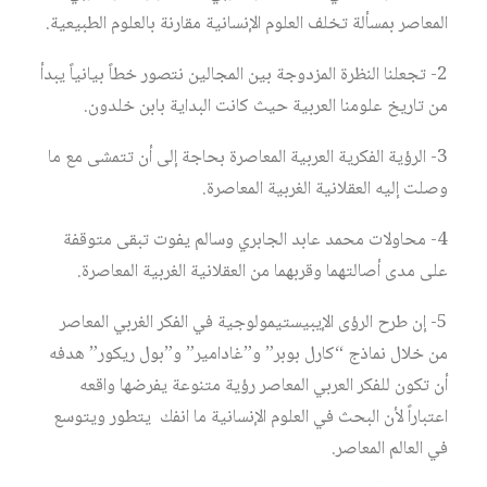
المعاصر بمسألة تخلف العلوم الإنسانية مقارنة بالعلوم الطبيعية.
2- تجعلنا النظرة المزدوجة بين المجالين نتصور خطاً بيانياً يبدأ
من تاريخ علومنا العربية حيث كانت البداية بابن خلدون.
3- الرؤية الفكرية العربية المعاصرة بحاجة إلى أن تتمشى مع ما
وصلت إليه العقلانية الغربية المعاصرة.
4- محاولات محمد عابد الجابري وسالم يفوت تبقى متوقفة
على مدى أصالتهما وقربهما من العقلانية الغربية المعاصرة.
5- إن طرح الرؤى الإيبيستيمولوجية في الفكر الغربي المعاصر
من خلال نماذج “كارل بوبر” و”غادامير” و”بول ريكور” هدفه
أن تكون للفكر العربي المعاصر رؤية متنوعة يفرضها واقعه
اعتباراً لأن البحث في العلوم الإنسانية ما انفك يتطور ويتوسع
في العالم المعاصر.