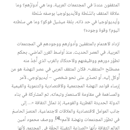
المثقفون عندنا في المجتمعات العربية، وما هي أدوارُهم؟ وما
علاقة المثقف بالسُلطة والأيديولوجيا بوصفه سُلطة
وأيديولوجيا في حد ذاته، بلغة ميشيل فوكو؟ وما هي سلطته
اليوم؟ وقوة وجوده؟
‏ازداد الاهتمام بالمثقفين وأدوارهم ووجودهم في المجتمعات
العربية، في العصر الحديث، منذ أواسط القرن الماضي، بحكم
تطوّر دورهم ووظيفتهم والاحتكاك بالغرب الذي أُخِذَ منه
مصطلح «المثقف». فكان المثقف العربي في عصر النهضة هو من
أُوكل إليه، أو تصدّى على نحو شخصي – أيديولوجي، لأمر
إرساء قواعد النهضة المجتمعية والاقتصادية والتنموية والقيمية
والمساهمة في مقاومة الاستعمار وتبعاته، ثم المشاركة في بناء
الدولة الحديثة القطرية والقومية، إذ تمثّل الثقافة «… إلى
جانب العوامل الاقتصادية والعلاقات الاجتماعية، العنصرَ الحاسمَ
[4]
في تطوّر المجتمعات ونهضة الأمم»
. ووصف محمود أمين
العالم الثقافة بأنها «الصناعة الثقيلة الحقّة في المجتمع، لأنها