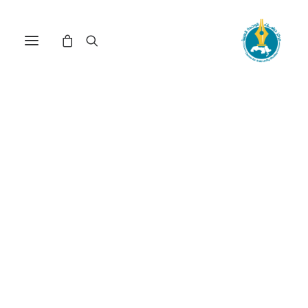
في
دراسات
•
9 يونيو، 2026
عدد الزيارات:
182
سلطة المثقف: أي دور
مجتمعي للمثقف العربي
اليوم؟
الكاتب:
أحمد مفلح
DOI:
https://doi.org/10.65506/240606