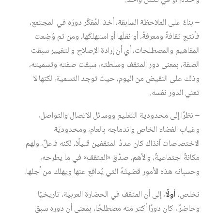
واحدة، أو في تكتل واحد.‏
– بناءً على الملاحظة السابقة، أخذ المُفكّر دورَه في المجتمع،
فأنتج ثقافةً ومعرفةً، أو نقلَها أو ‏استهلكَها، ومن ثم وُضِعت
المفاهيم والمصطلحات، أي أن إرادة الإصلاح والتغيير سبقت
الصفة، بمعنى دور المثقف وسلطته، سبقت صفته وتسميته،
وذلك على النقيض من اليوم، حيث توجد التسمية، لكنها لا
تعني الدور نفسه. ‏
– نظرًا إلى محدودية التعليم ووسائل الاتصال والتواصل،
وغياب الفضاء الخاص واندماجه بالعام، ومحدوديَة
الاختصاصات آنذاك كان عددُ المثقفين ‏قليلًا، لكنه فاعلٌ، ولهم
مكانةٌ اجتماعيةٌ، والأهم، صدْق «المثقف» في ما يطرحه،
وحسبانه هذه ‏الأمور قضيتَهُ التي يُدافع عنها ويهلك من أجلها.‏
نخلص،
أولًا
، إلى أن المثقف في الحضارة العربية، تاريخيًا
وحاضرًا، كان دورًا أكثر منه مصطلحًا، بمعنى أن دوره سبق