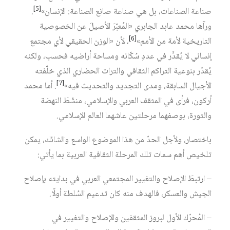
[5]
صناعة الصناعات، بل هي صناعة صانع الصناعة: الإنسان»
.
ورآها محمد عابد الجابري «المُعبّرَ الأصيلَ عن الخصوصية
[6]
التاريخية لأمة من الأمم»
، لأن «الوزن الحقيقي لأي مجتمع
إنساني لا يُقدَّر في عددِ سُكّانه ومساحة أراضيه فحسب، ولكنه
يُقدّر بنوعية التراكم الثقافي والتراث الحضاري الذي خلّفته
[7]
الأجيال السابقة، ومدى التجديد والتحديث فيه»
. أما محمد
أركون، فرأى في المثقف العربي والإسلامي، منشّطَ النهضة
والثورة، بوصفهما مرحلتين عاشهما ‏العالم الإسلامي.
باختصار، ولأجل الحدّ من هذا الموضوع الواسع والشائك، يمكن
تلخيص أهم سمات تلك ‏المرحلة الثقافية العربية بما يأتي:‏
– ارتبطَ الإصلاح والتغيير المجتمعي العربي في بدايته بإصلاح
الجيش والعسكر، فالهدف منه ‏كان تدعيم السُلطة أولًا.‏
– المُحرّك الأول لبروز المثقفين والإصلاح والتغيير في