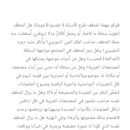
لأنفسهم، إيجاد تعريف للمثقف يكون جامعًا مانعًا أيضًا، أي أنكر
بعض المثقفين تعريف المثقف إلّا من باب الوظيفة والدور
والأيديولوجيا. وهنا نتساءل ونطرح الكثير من الأسئلة (وبحسب
فوكو مهمة المثقف طرح الأسئلة لا تقديم الأجوبة)، هل المثقفُ
المؤيدُ سلطةً ما قائمة، أو يحمل أفكارًا ما لا تروقني، أُسقطت عنه
صفة المثقف، صاحب الفكر المرن التنويري؟ وأُنكر عليه دوره
التغييري؟ وهل دور المثقف في المجتمع مواجهة السلطة
(الحاكمة) فحسب؟ وهل من أدوات مواجهة يمتلكها في
المجتمعات العربية؟ وهل من سلطة له، حتى بين أبناء مجتمعه،
أو مكانة له، موضوعية/مادية أو اعتبارية بين قومه اليوم في
ظل التغييرات التواصلية والثورة الرقمية وشيوع المعلومات
(بغضّ النظر عن المفيدة والصحيحة أم لا)؟ وهل ما يزال المثقف
نفسه صاحب حضور في المجتمعات العربية في ظل تنافس
تناقل المعلومات بالأدوات الجديدة وسهولتها ورخصها وعدم
الاهتمام بدقة مضمونها وأثرها؟ وفي النهاية هل ما يزال المثقف
نفسه الذي كوّنا له صورة حقيقية ورمزية في خيالنا وواقعنا،