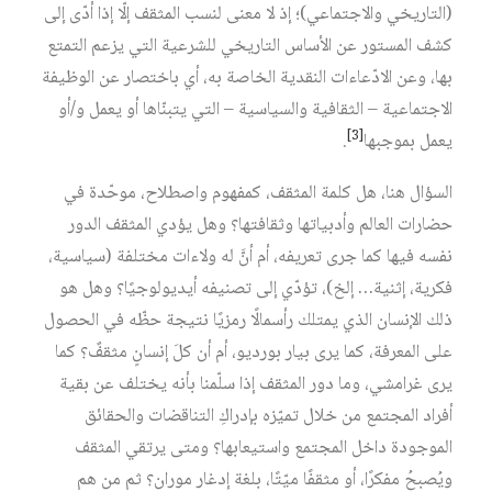
(التاريخي والاجتماعي)؛ إذ لا معنى لنسب المثقف إلّا إذا أدّى إلى
كشف المستور عن الأساس التاريخي للشرعية التي يزعم التمتع
بها، وعن الادّعاءات النقدية الخاصة به، أي باختصار عن الوظيفة
الاجتماعية – الثقافية والسياسية – التي يتبنّاها أو يعمل و/أو
[3]
يعمل بموجبها
.
السؤال هنا، هل كلمة المثقف، كمفهوم واصطلاح، موحّدة في
حضارات العالم وأدبياتها وثقافتها؟ وهل يؤدي المثقف الدور
نفسه فيها كما جرى تعريفه، أم أنَّ له ولاءات مختلفة (سياسية،
فكرية، إثنية… إلخ)، تؤدّي إلى تصنيفه أيديولوجيًا؟ وهل هو
ذلك الإنسان الذي يمتلك رأسمالًا رمزيًا نتيجة حظّه في الحصول
على المعرفة، كما يرى بيار بورديو، أم أن كلَ إنسانٍ مثقفٌ؟ كما
يرى غرامشي، وما دور المثقف إذا سلّمنا بأنه يختلف عن بقية
أفراد المجتمع من خلال تميّزه بإدراكِ التناقضات والحقائق
الموجودة داخل المجتمع واستيعابها؟ ومتى يرتقي المثقف
ويُصبحُ مفكرًا، أو مثقفًا ميّتًا، بلغة إدغار موران؟ ثم من هم