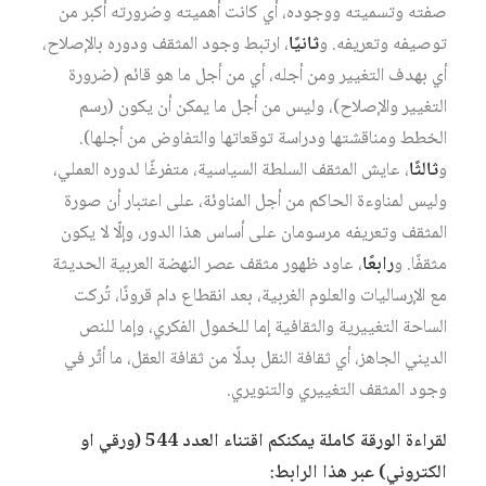
صفته وتسميته ووجوده، أي كانت أهميته وضرورته أكبر من
توصيفه وتعريفه. و
ثانيًا
، ارتبط وجود المثقف ودوره بالإصلاح،
أي بهدف التغيير ومن أجله، أي من أجل ما هو قائم (ضرورة
التغيير والإصلاح)، وليس من أجل ما يمكن أن يكون (رسم
الخطط ومناقشتها ودراسة توقعاتها والتفاوض من أجلها).
و
ثالثًا
، عايش المثقف السلطة السياسية، متفرغًا لدوره العملي،
وليس لمناوءة الحاكم من أجل المناوئة، على اعتبار أن صورة
المثقف وتعريفه مرسومان على أساس هذا الدور، وإلّا لا يكون
مثقفًا. و
رابعًا
، عاود ظهور مثقف عصر النهضة العربية الحديثة
مع الإرساليات والعلوم الغربية، بعد انقطاع دام قرونًا، تُركت
الساحة التغييرية والثقافية إما للخمول الفكري، وإما للنص
الديني الجاهز، أي ثقافة النقل بدلًا من ثقافة العقل، ما أثّر في
وجود المثقف التغييري والتنويري.
لقراءة الورقة كاملة يمكنكم اقتناء العدد 544 (ورقي او
الكتروني) عبر هذا الرابط: