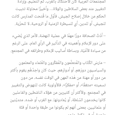
المجتمعات العربية كان الاحتكاك بالغرب، ثم التعليم، وإرادة
‏التغيير عند بعض السلاطين والولاة… وأخيرًا محاولة تثبيت
الحكم من خلال إصلاح الجيش، فأوّل ‏ما فُتحت المدارس كانت
للجيش، أو للدين، أي للسيطرة الزمنية أو الروحية، لا للحرّية.‏
– أدّتْ الصحافة دورًا مهمًا في عملية النهضة، الأمر الذي يُضيء
على دور الإعلام وأهميته في ‏التأثير في الرأي العام، على الرغم
من سيادة الأمّيّة، وبساطة أساليب الإعلام وطرائقه في المجتمع.‏
– مارسَ الكُتّاب والمُتعلّمون والمُفكّرون والعُلماء والمعلمون
والسياسيون دورَهم، أو أدوارَهم، حيث ‏كان واحِدُهُم يقوم بأكثر
من دور أو مهنة من هٰذه المهن في الوقت نفسه، من دون
تسميته ‏«مثقفًا»، أو «مفكرًا»، فالأولوية كانت للنهوض والتغيير
في المجتمع. والأكثر أن كثيرين من ‏هؤلاء الناشطين والفاعلين
كانوا يخدمون السُلطة، أو يُعادونها، مع الغرب أو ضده، متديّنين
أو ‏علمانيين، بمعنى أنهم لم يكونوا من طبقة واحدة أو فئَة