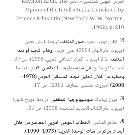
المرض المهني للمثقفين». انظر: Raymon Aron, The
Opium of the Intellectuals, translated by
Terence Kilmartin (New York: W. W. Norton,
1962), p. 210.
[2]
انظر: إدوارد سعيد،
صور المثقف،
ترجمة غسان غصن
(بيروت: دار النهار، 2004)؛ علي حرب،
أوهام النخبة أو نقد
المثقف
، ط 2 (بيروت: المركز الثقافي العربي، 1998)، ص 37؛
أحمد مفلح مفلح،
في سوسيولوجيا المثقفين العرب: دراسة
وصفية من خلال تحليل مجلة المستقبل العربي (1978-
2008)
(بيروت: منتدى المعارف، 2013)، ص 17.
[3]
جيرار ليكلرك،
سوسيولوجيا المثقفين
، ترجمة جورج كتورة
(بيروت: دار الكتاب الجديد المتحدة، 2008)، ص 65.
[4]
الطاهر المناعي،
الخطاب القومي العربي المعاصر من خلال
أبحاث مركز دراسات الوحدة العربية (1975- 1990)
،