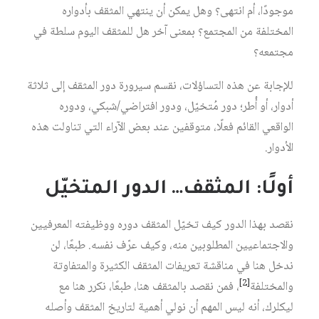
موجودًا، أم انتهى؟ وهل يمكن أن ينتهي المثقف بأدواره
المختلفة من المجتمع؟ بمعنى آخر هل للمثقف اليوم سلطة في
مجتمعه؟
للإجابة عن هذه التساؤلات، نقسم سيرورة دور المثقف إلى ثلاثة
أدوار، أو أُطر؛ دور مُتخيّل، ودور افتراضي/شبكي، ودوره
الواقعي القائم فعلًا، متوقفين عند بعض الآراء التي تناولت هذه
الأدوار.
أولًا: المثقف… الدور المتخيّل
نقصد بهذا الدور كيف تخيّل المثقف دوره ووظيفته المعرفيين
والاجتماعيين المطلوبين منه، وكيف عرّف نفسه. طبعًا، لن
ندخل هنا في مناقشة تعريفات المثقف الكثيرة والمتفاوتة
[2]
والمختلفة
، فمن نقصد بالمثقف هنا، طبعًا، نكرر هنا مع
ليكلرك، أنه ليس المهم أن نولي أهمية لتاريخ المثقف وأصله