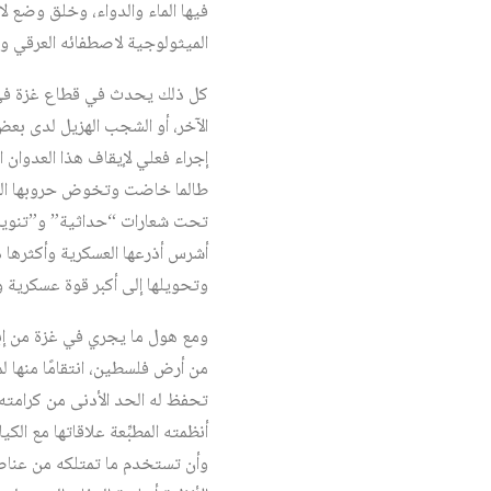
فيها الماء والدواء، وخلق وضع ل
الميثولوجية لاصطفائه العرقي ونز
كل ذلك يحدث في قطاع غزة في ظ
الآخر، أو الشجب الهزيل لدى بعض 
إجراء فعلي لإيقاف هذا العدوان 
طالما خاضت وتخوض حروبها المتن
تحت شعارات “حداثية” و”تنويرية”
وتحويلها إلى أكبر قوة عسكرية 
ومع هول ما يجري في غزة من إب
من أرض فلسطين، انتقامًا منها لم
تحفظ له الحد الأدنى من كرامته
أنظمته المطبِّعة علاقاتها مع ا
وأن تستخدم ما تمتلكه من عناصر