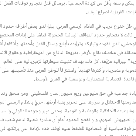
ا يمكن وصفه بأقل من الإبادة الجماعية، بوسائل قتل تتجاوز توقعات الفعل ال
عته الغريزية لصراع البقاء.
ل خنوع مريب في النظام الرسمي العربي، يبلغ لدى بعض أطرافه حدود الت
ثالث لا يتجاوز حدود المواقف البيانية الخجولة قياسًا على إدانات المجتمع 
الوحشي، الذي تقوده وتباركه وتزوِّده بأبشع وسائل القتل وأحدثها وأذكاها، 
قلة في مختلف بقاع الأرض، بذريعة الدفاع عن الديمقراطية وحقوق الإنسان
 ليبرالية مزيَّفة، كل ذلك بهدف تثبيت سيطرتها الإمبريالية على العالم، 
وقاعدة اقتصادية استعمارية وتوسعية في الشرق الأوسط.
ادة جماعية في حق مليونين وربع مليون إنسان فلسطيني، ومن سحق وتدمير
قاومتها الاحتلال وإصرارها على تحرير بقية أرضها، حريٌّ بالنظام الرسمي العر
 وشرعيته الأخلاقية والوطنية والقومية، وحتى مبرر وجوده القانوني والس
لكيان الصهيوني المجرم، وأن تفتح الحدود أمام أي مبادرة شعبية لدعم شعب ف
 قوة سياسية أو اقتصادية للضغط عليه لوقف هذه الإبادة التي يرتكبها في 