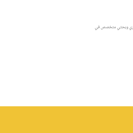
 فكري وبحثي متخصص في