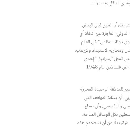
بشري العاقل وتصوراته
واطؤ، أو الجبن لدى البعض
الدولي، العاجزة عن اتخاذ أي
أقوى دولة “عظمى” في العالم
 ومحاربة الاستبداد والإرهاب،
التي تمثل “إسرائيل” إحدى
أشرس أذرعها العسكرية وأكثرها دموية وعنصرية، وأكثرها تهديداً واستنزافاً للوطن العربي منذ تأسيسها على أرض فلسطين عام 1948
 للمنطقة الوحيدة المحررة
بي، أن يتّخذ المواقف التي
ياسي والمؤسسي، وأن تقطع
لسطين بكل الوسائل المتاحة،
غزة، بدلًا من أن تستخدم هذه