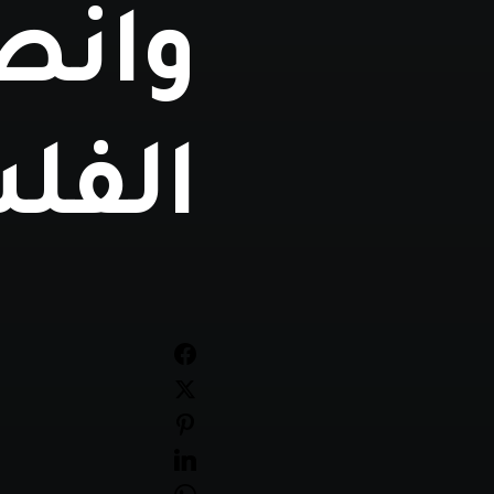
وانص
الفل