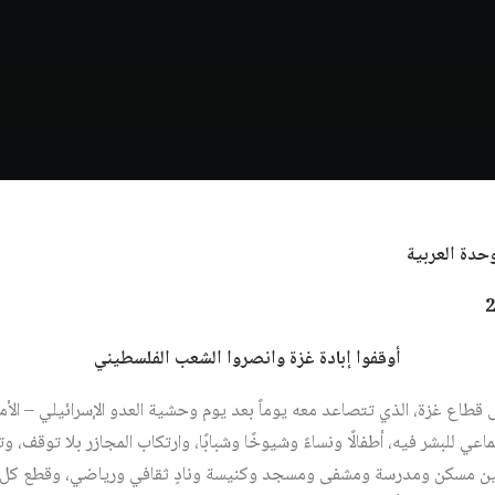
حدة العربية
أوقفوا إبادة غزة وانصروا الشعب الفلسطيني
 قطاع غزة، الذي تتصاعد معه يوماً بعد يوم وحشية العدو الإسرائيلي – ال
ماعي للبشر فيه، أطفالًا ونساءً وشيوخًا وشبابًا، وارتكاب المجازر بلا توقف،
 بين مسكن ومدرسة ومشفى ومسجد وكنيسة ونادٍ ثقافي ورياضي، وقطع كل مو