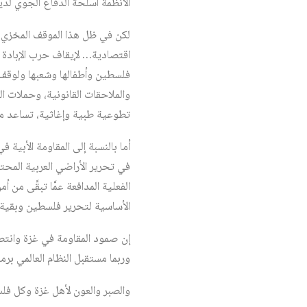
الأنظمة أسلحة الدفاع الجوي لديه
لكن في ظل هذا الموقف المخزي لل
اقتصادية… لإيقاف حرب الإبادة ف
فلسطين وأطفالها وشعبها ولوقف ح
والملاحقات القانونية، وحملات ا
تطوعية طبية وإغاثية، تساعد من 
أما بالنسبة إلى المقاومة الأبية
في تحرير الأراضي العربية المحتل
الفعلية المدافعة عمَّا تبقَّى م
الأساسية لتحرير فلسطين وبقية ال
إن صمود المقاومة في غزة وانتصا
وربما مستقبل النظام العالمي برمت
والصبر والعون لأهل غزة وكل ف