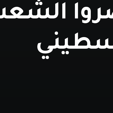
روا الشع
سطيني