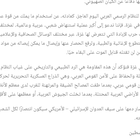
ا دفاعًا عن الكيان الصهيوني.
نظام الرسمي العربي اليوم العاجز، كعادته، عن استخدام ما يملك من قوة ع
ي غزة، فإننا ندعو إلى أكبر عملية استنهاض شعبي، عربية وعالمية، لمختلف ا
رب الإبادة التي تتعرض لها غزة، عبر مختلف الوسائل الصحافية والإعلامية 
لتطوع الإغاثية والطبية، ولرفع الحصار عنها وإيصال ما يمكن إيصاله من مو
لن تقتله قنابل الموت على البقاء حيًا.
 في غزة فنؤكد أن هذه المقاومة هي الرد الطبيعي والتاريخي على غياب النظام 
ة والحفاظ على الأمن القومي العربي، وهي الذراع العسكرية التحريرية لحركة 
ن أمن قومي عربي، بعدما طغت المصالح الضيقة والمرتهنة للغرب لدى معظم الأنظ
أراضي العربية المحتلة، بعدما تخلت الجيوش العربية، أو معظمها على الأقل، 
ر دمها على سيف العدوان الإسرائيلي – الأمريكي سيكون انتصارًا لكل الشعب 
ه.
لسطين