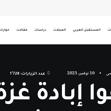
ات
المستقبل العربي
المجلات
دراسات
مقالات
حوارات
صى
•
10 نوفمبر، 2023
عدد الزيارات:
1٬728
ا إبادة غزة