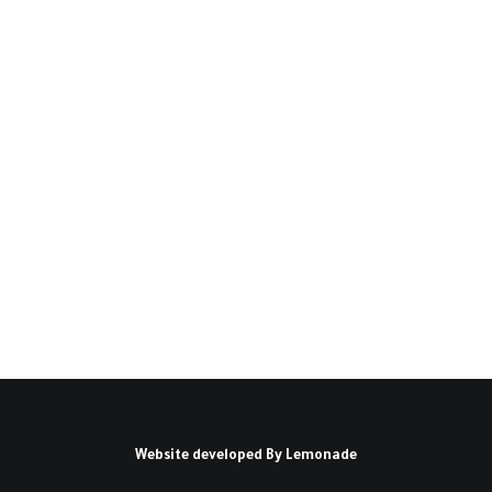
والصيني في هيكل النظام
الدولي في إطار نظرية تحول
القوة(*)
مقدمة: لا تزال الولايات المتحدة الأمريكية هي
القطب المهيمن على النظام…
كتبه علاء عبد الحفيظ محمد
Website developed By
Lemonade