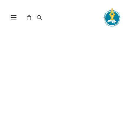
مقدّمة في سوسيولوجيا
الجسد: تقاطُع الثّقافات