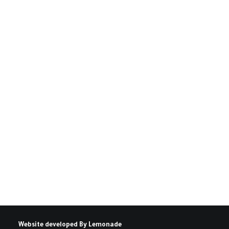
التطبيع والمطبعون والمواجهة(*)
لتطبيع والمطبَّعين مع الكيان الصهيوني في فلسطين العربية…
كتبه علي محمد فخرو
Website developed By
Lemonade