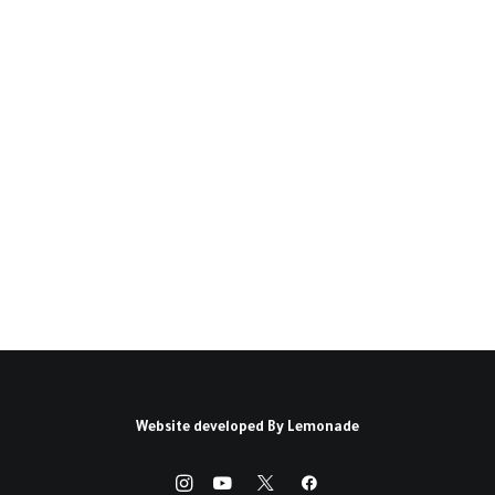
الأمن الدولي والتسلح ونزع
السلاح(*)
I استعراض سنة 2016 هذا هو الإصدار الثامن
والأربعون من كتاب سيبري السنوي.…
كتبه دان سميث
Website developed By
Lemonade