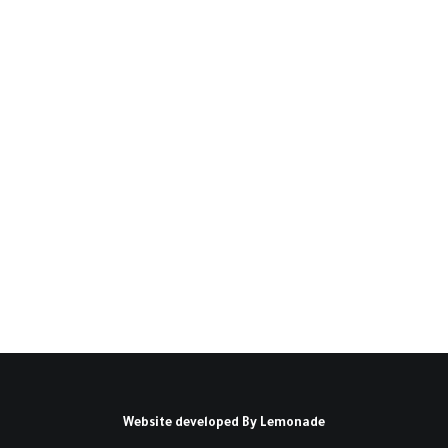
المذهبية: تاريخاً وراهناً
وأخطاراً(*)
في المذهبية والتمذهب I هل يمكن للانتماء إلى
دين، أو للتديُّن، أن يَحْصُل من…
كتبه عبد الإله بلقزيز
Website developed By
Lemonade