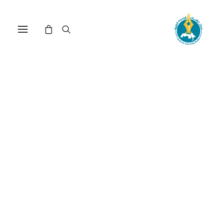
شفافية بالإكراه : التحدي
الرقمي وجدل المراقبة