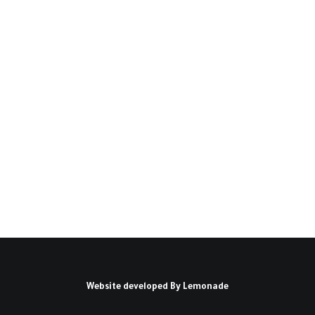
المنطلقات النظرية الأساسية
لمفهوم الاستغراب في فكر
حسن حنفي: تحليل ونقد(*)
مقدمة: حسن حنفي هو مفكر عربي معاصر سار
على خطى العديد من المفكرين العرب، أمثال:…
كتبه ممدوح بريك الجازي
Website developed By
Lemonade