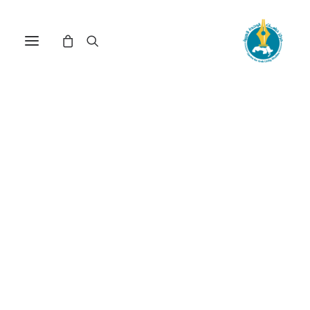
رئاسة دونالد طرمب: الخلفيات
والدلالات ومستقبل السياسة