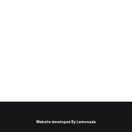
تحولات الطبقة الوسطى في
الوطن العربي(*)
مدخل: يتحصّل المبحر في الكتب والدراسات
المتعلقة بالطبقة الاجتماعية العربية، على…
كتبه أحمد موسى بدوي
Website developed By
Lemonade