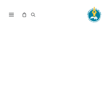
‏سينما المرأة السورية(*)