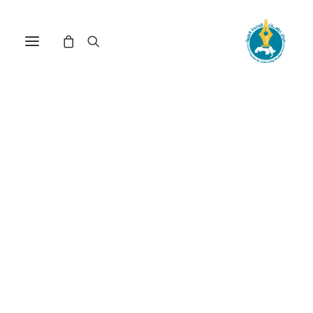
فهم التراث ومشاكل
الجهاديين: ابن تيمية